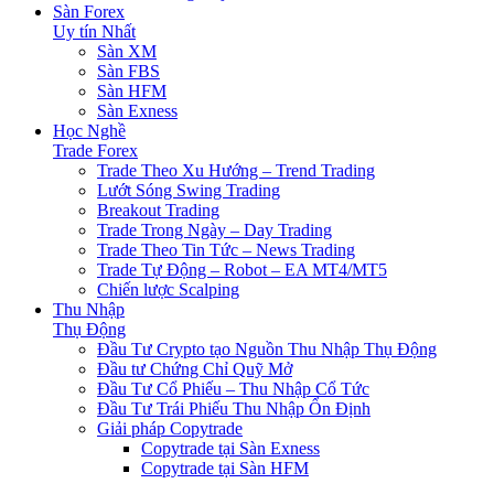
Sàn Forex
Uy tín Nhất
Sàn XM
Sàn FBS
Sàn HFM
Sàn Exness
Học Nghề
Trade Forex
Trade Theo Xu Hướng – Trend Trading
Lướt Sóng Swing Trading
Breakout Trading
Trade Trong Ngày – Day Trading
Trade Theo Tin Tức – News Trading
Trade Tự Động – Robot – EA MT4/MT5
Chiến lược Scalping
Thu Nhập
Thụ Động
Đầu Tư Crypto tạo Nguồn Thu Nhập Thụ Động
Đầu tư Chứng Chỉ Quỹ Mở
Đầu Tư Cổ Phiếu – Thu Nhập Cổ Tức
Đầu Tư Trái Phiếu Thu Nhập Ổn Định
Giải pháp Copytrade
Copytrade tại Sàn Exness
Copytrade tại Sàn HFM