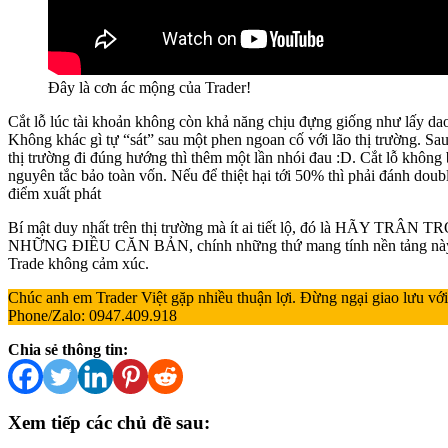
Đây là cơn ác mộng của Trader!
Cắt lỗ lúc tài khoản không còn khả năng chịu đựng giống như lấy da
Không khác gì tự “sát” sau một phen ngoan cố với lão thị trường. Sau
thị trường đi đúng hướng thì thêm một lần nhói đau :D. Cắt lỗ không 
nguyên tắc bảo toàn vốn. Nếu để thiệt hại tới 50% thì phải đánh doubl
điểm xuất phát
Bí mật duy nhất trên thị trường mà ít ai tiết lộ, đó là HÃY TR
NHỮNG ĐIỀU CĂN BẢN, chính những thứ mang tính nền tảng này s
Trade không cảm xúc.
Chúc anh em Trader Việt gặp nhiều thuận lợi. Đừng ngại giao lưu với
Phone/Zalo: 0947.409.918
Chia sẻ thông tin:
Xem tiếp các chủ đề sau: