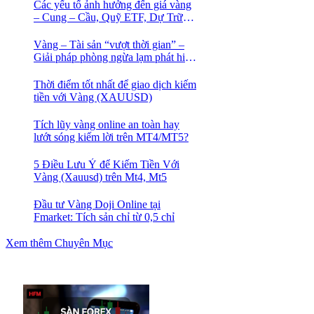
Các yếu tố ảnh hưởng đến giá vàng
– Cung – Cầu, Quỹ ETF, Dự Trữ
Ngoại Hối
Vàng – Tài sản “vượt thời gian” –
Giải pháp phòng ngừa lạm phát hiệu
quả nhất
Thời điểm tốt nhất để giao dịch kiếm
tiền với Vàng (XAUUSD)
Tích lũy vàng online an toàn hay
lướt sóng kiếm lời trên MT4/MT5?
5 Điều Lưu Ý để Kiếm Tiền Với
Vàng (Xauusd) trên Mt4, Mt5
Đầu tư Vàng Doji Online tại
Fmarket: Tích sản chỉ từ 0,5 chỉ
Xem thêm Chuyên Mục