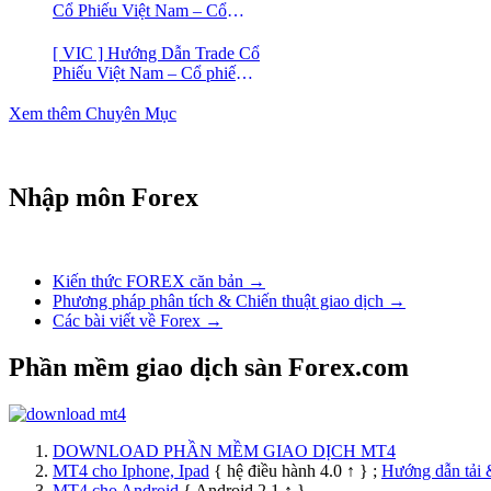
Cổ Phiếu Việt Nam – Cổ
phiếu BĐS Phát Đạt (PDR)
[ VIC ] Hướng Dẫn Trade Cổ
Phiếu Việt Nam – Cổ phiếu
Vingroup (VIC)
Xem thêm Chuyên Mục
Nhập môn Forex
Kiến thức FOREX căn bản →
Phương pháp phân tích & Chiến thuật giao dịch →
Các bài viết về Forex →
Phần mềm giao dịch sàn Forex.com
DOWNLOAD PHẦN MỀM GIAO DỊCH MT4
MT4 cho Iphone, Ipad
{ hệ điều hành 4.0 ↑ } ;
Hướng dẫn tải 
MT4 cho Android
{ Android 2.1 ↑ }