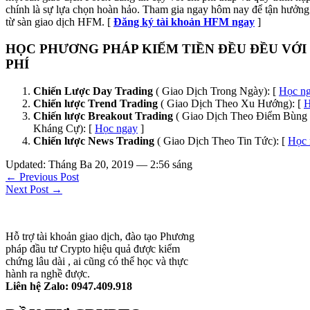
chính là sự lựa chọn hoàn hảo. Tham gia ngay hôm nay để tận hưởng 
từ sàn giao dịch HFM. [
Đăng ký tài khoản HFM ngay
]
HỌC PHƯƠNG PHÁP KIẾM TIỀN ĐỀU ĐỀU VỚI
PHÍ
Chiến Lược Day Trading
( Giao Dịch Trong Ngày): [
Học n
Chiến lược Trend Trading
( Giao Dịch Theo Xu Hướng): [
H
Chiến lược Breakout Trading
( Giao Dịch Theo Điểm Bùng 
Kháng Cự): [
Học ngay
]
Chiến lược News Trading
( Giao Dịch Theo Tin Tức): [
Học 
Updated: Tháng Ba 20, 2019 — 2:56 sáng
← Previous Post
Next Post →
Hỗ trợ tài khoản giao dịch, đào tạo Phương
pháp đầu tư Crypto hiệu quả được kiểm
chứng lâu dài , ai cũng có thể học và thực
hành ra nghề được.
Liên hệ Zalo: 0947.409.918