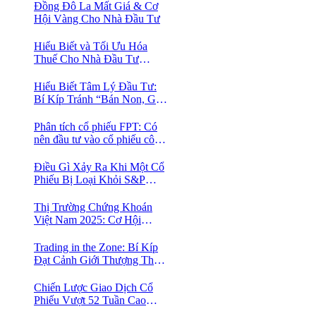
Đồng Đô La Mất Giá & Cơ
Hội Vàng Cho Nhà Đầu Tư
Hiểu Biết và Tối Ưu Hóa
Thuế Cho Nhà Đầu Tư
Chứng Khoán 📈
Hiểu Biết Tâm Lý Đầu Tư:
Bí Kíp Tránh “Bán Non, Giữ
Lỗ” Để Thành Công Trên
Thị Trường Chứng Khoán
Phân tích cổ phiếu FPT: Có
nên đầu tư vào cổ phiếu công
nghệ Việt Nam?
Điều Gì Xảy Ra Khi Một Cổ
Phiếu Bị Loại Khỏi S&P
500?
Thị Trường Chứng Khoán
Việt Nam 2025: Cơ Hội
Vàng Với ETF Theo Chỉ Số
Index 🤑
Trading in the Zone: Bí Kíp
Đạt Cảnh Giới Thượng Thừa
Trong Đầu Tư Chứng Khoán
Chiến Lược Giao Dịch Cổ
Phiếu Vượt 52 Tuần Cao
Nhất | 52 Week High | Stock