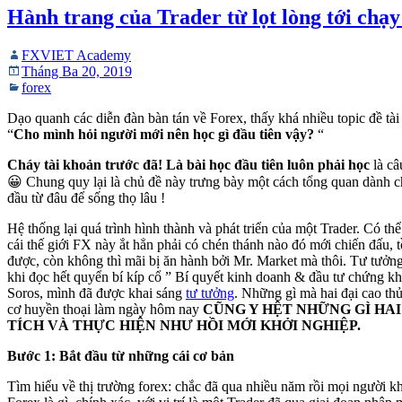
Hành trang của Trader từ lọt lòng tới chạy 
FXVIET Academy
Tháng Ba 20, 2019
forex
Dạo quanh các diễn đàn bàn tán về Forex, thấy khá nhiều topic đề tài
“
Cho mình hỏi người mới nên học gì đầu tiên vậy?
“
Cháy tài khoản trước đã! Là bài học đầu tiên luôn phải học
là câ
😀 Chung quy lại là chủ đề này trưng bày một cách tổng quan dành c
đầu từ đâu để sống thọ lâu !
Hệ thống lại quá trình hình thành và phát triển của một Trader. Có th
cái thế giới FX này ắt hẳn phải có chén thánh nào đó mới chiến đấu, tồ
được, còn không thì mãi bị ăn hành bởi Mr. Market mà thôi. Tư tưởng
khi đọc hết quyển bí kíp cổ ” Bí quyết kinh doanh & đầu tư chứng k
Soros, mình đã được khai sáng
tư tưởng
. Những gì mà hai đại cao thủ
cơ huyền thoại làm ngày hôm nay
CŨNG Y HỆT NHỮNG GÌ HAI
TÍCH VÀ THỰC HIỆN NHƯ HỒI MỚI KHỞI NGHIỆP.
Bước 1: Bắt đầu từ những cái cơ bản
Tìm hiểu về thị trường forex: chắc đã qua nhiều năm rồi mọi người 