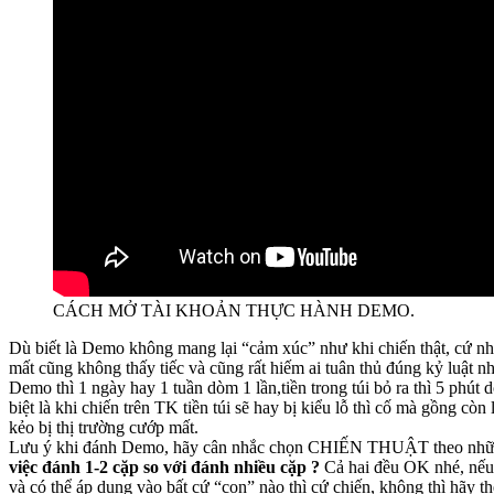
CÁCH MỞ TÀI KHOẢN THỰC HÀNH DEMO.
Dù biết là Demo không mang lại “cảm xúc” như khi chiến thật, cứ nh
mất cũng không thấy tiếc và cũng rất hiếm ai tuân thủ đúng kỷ luật như
Demo thì 1 ngày hay 1 tuần dòm 1 lần,tiền trong túi bỏ ra thì 5 phút 
biệt là khi chiến trên TK tiền túi sẽ hay bị kiểu lỗ thì cố mà gồng còn 
kẻo bị thị trường cướp mất.
Lưu ý khi đánh Demo, hãy cân nhắc chọn CHIẾN THUẬT theo nhữ
việc đánh 1-2 cặp so với đánh nhiều cặp ?
Cả hai đều OK nhé, nếu 
và có thể áp dụng vào bất cứ “con” nào thì cứ chiến, không thì hãy 