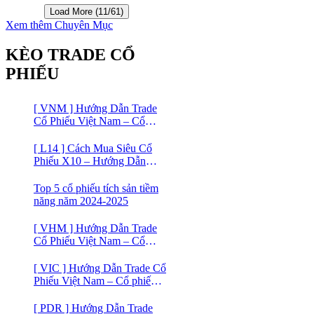
Screener
Load More (11/61)
Xem thêm Chuyên Mục
KÈO TRADE CỔ
PHIẾU
[ VNM ] Hướng Dẫn Trade
Cổ Phiếu Việt Nam – Cổ
phiếu Vinamilk (VNM)
[ L14 ] Cách Mua Siêu Cổ
Phiếu X10 – Hướng Dẫn
Trade Cổ Phiếu Việt Nam –
Cổ phiếu BĐS Licogi 14
Top 5 cổ phiếu tích sản tiềm
năng năm 2024-2025
[ VHM ] Hướng Dẫn Trade
Cổ Phiếu Việt Nam – Cổ
phiếu BĐS VINHOMES
[ VIC ] Hướng Dẫn Trade Cổ
Phiếu Việt Nam – Cổ phiếu
VIC
[ PDR ] Hướng Dẫn Trade