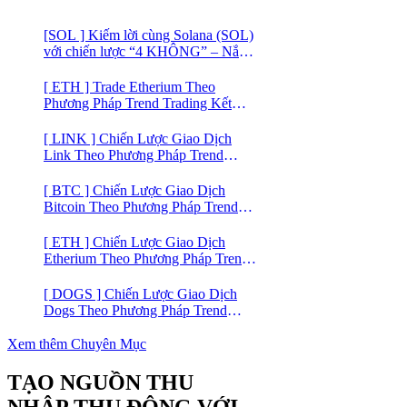
[SOL ] Kiếm lời cùng Solana (SOL)
với chiến lược “4 KHÔNG” – Nắm
bắt kênh xu hướng & Chia vốn hợp
lý
[ ETH ] Trade Etherium Theo
Phương Pháp Trend Trading Kết
Hợp Mô Hình Giá 2 Đáy
[ LINK ] Chiến Lược Giao Dịch
Link Theo Phương Pháp Trend
Trading
[ BTC ] Chiến Lược Giao Dịch
Bitcoin Theo Phương Pháp Trend
Trading
[ ETH ] Chiến Lược Giao Dịch
Etherium Theo Phương Pháp Trend
Trading
[ DOGS ] Chiến Lược Giao Dịch
Dogs Theo Phương Pháp Trend
Trading – Đồng Crypto Mới Niêm
Yết trên Binance
Xem thêm Chuyên Mục
TẠO NGUỒN THU
NHẬP THỤ ĐỘNG VỚI