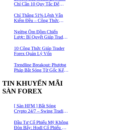
Chỉ Cần 10 Quy Tắc Để
Trade Nhàn Mà Vẫn Có Lời
Chỉ Thắng 51% Lệnh Vẫn
Kiếm Đều – Công Thức
Toán Học Giúp Trader Nhỏ
Lẻ Không Cần Thắng Nhiều
Ngừng Ôm Đồm Chiến
Lệnh
Lược: Bí Quyết Giúp Trader
Forex Tiến Bộ Nhanh Gấp 10
Lần
10 Công Thức Giúp Trader
Forex Quản Lý Vốn
Trendline Breakout: Phương
Pháp Bắt Sóng Từ Gốc Kết
Hợp MA Và Bollinger Bands
Cho Trader Forex
TIN KHUYẾN MÃI
SÀN FOREX
[ Sàn HFM ] Bắt Sóng
Crypto 24/7 – Swing Trading
Đỉnh Cao Với Đòn Bẩy
1:1000
Đầu Tư Cổ Phiếu Mỹ Không
Đòn Bẩy: Hodl Cổ Phiếu Mỹ