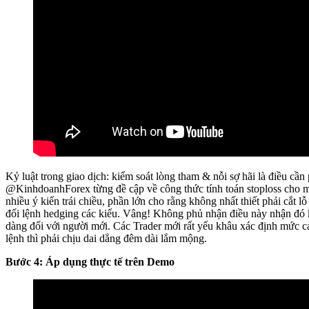
Kỷ luật trong giao dịch: kiểm soát lòng tham & nỗi sợ hãi là điều cần 
@KinhdoanhForex từng đề cập về công thức tính toán stoploss cho m
nhiều ý kiến trái chiều, phần lớn cho rằng không nhất thiết phải cắt lỗ 
đối lệnh hedging các kiểu. Vâng! Không phủ nhận điều này nhận đó 
dàng đối với người mới. Các Trader mới rất yếu khâu xác định mức cả
lệnh thì phải chịu dai dẳng đêm dài lắm mộng.
Bước 4: Áp dụng thực tế trên Demo