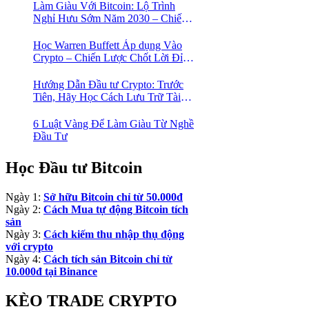
Làm Giàu Với Bitcoin: Lộ Trình
Nghỉ Hưu Sớm Năm 2030 – Chiến
Lược Hành Động! 🚀
Học Warren Buffett Áp dụng Vào
Crypto – Chiến Lược Chốt Lời Đỉnh
Cao Trong Mùa Trâu!
Hướng Dẫn Đầu tư Crypto: Trước
Tiên, Hãy Học Cách Lưu Trữ Tài
Sản An Toàn!
6 Luật Vàng Để Làm Giàu Từ Nghề
Đầu Tư
Học Đầu tư Bitcoin
Ngày 1:
Sở hữu Bitcoin chỉ từ 50.000đ
Ngày 2:
Cách Mua tự động Bitcoin tích
sản
Ngày 3:
Cách kiếm thu nhập thụ động
với crypto
Ngày 4:
Cách tích sản Bitcoin chỉ từ
10.000đ tại Binance
KÈO TRADE CRYPTO