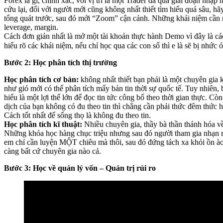
Forex là gì, chính xác, với vị trí là một Trader đã qua giai đoạn nhậ
cứu lại, đối với người mới cũng không nhất thiết tìm hiểu quá sâu, h
tổng quát trước, sau đó mới “Zoom” cận cảnh. Những khái niệm cần 
leverage, margin.
Cách đơn giản nhất là mở một tài khoản thực hành Demo vì đây là c
hiểu rõ các khái niệm, nếu chỉ học qua các con số thì e là sẽ bị nhức
Bước 2: Học phân tích thị trường
Học phân tích cơ bản:
không nhất thiết bạn phải là một chuyên gia 
như gió mới có thể phân tích mấy bản tin thời sự quốc tế. Tuy nhiên, 
hiểu là một lợi thế lớn để đọc tin tức công bố theo thời gian thực. Còn
dịch của bạn không có đu theo tin thì chẳng cần phải thức đêm thức 
Cách tốt nhất để sống thọ là không đu theo tin.
Học phân tích kĩ thuật:
Nhiều chuyên gia, thầy bà thần thánh hóa v
Những khóa học hàng chục triệu nhưng sau đó người tham gia nhạn 
em chỉ cần luyện MỘT chiêu mà thôi, sau đó đứng tách xa khỏi ồn à
càng bất cứ chuyên gia nào cả.
Bước 3: Học về quản lý vốn – Quản trị rủi ro