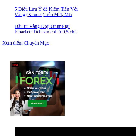
5 Điều Lưu Ý để Kiếm Tiền Với
Vàng (Xauusd) trên Mt4, Mt5
Đầu tư Vàng Doji Online tại
Fmarket: Tích sản chỉ từ 0,5 chỉ
Xem thêm Chuyên Mục