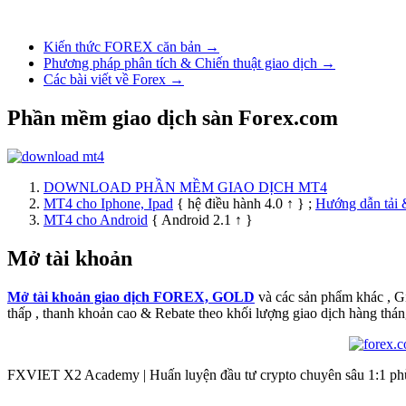
Kiến thức FOREX căn bản →
Phương pháp phân tích & Chiến thuật giao dịch →
Các bài viết về Forex →
Phần mềm giao dịch sàn Forex.com
DOWNLOAD PHẦN MỀM GIAO DỊCH MT4
MT4 cho Iphone, Ipad
{ hệ điều hành 4.0 ↑ } ;
Hướng dẫn tải 
MT4 cho Android
{ Android 2.1 ↑ }
Mở tài khoản
Mở tài khoản giao dịch FOREX, GOLD
và các sản phẩm khác , 
thấp , thanh khoản cao & Rebate theo khối lượng giao dịch hàng thán
FXVIET X2 Academy | Huấn luyện đầu tư crypto chuyên sâu 1:1 phù 