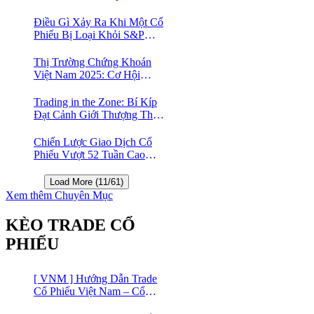
nghệ Việt Nam?
Điều Gì Xảy Ra Khi Một Cổ
Phiếu Bị Loại Khỏi S&P
500?
Thị Trường Chứng Khoán
Việt Nam 2025: Cơ Hội
Vàng Với ETF Theo Chỉ Số
Index 🤑
Trading in the Zone: Bí Kíp
Đạt Cảnh Giới Thượng Thừa
Trong Đầu Tư Chứng Khoán
Chiến Lược Giao Dịch Cổ
Phiếu Vượt 52 Tuần Cao
Nhất | 52 Week High | Stock
Screener
Load More (11/61)
Xem thêm Chuyên Mục
KÈO TRADE CỔ
PHIẾU
[ VNM ] Hướng Dẫn Trade
Cổ Phiếu Việt Nam – Cổ
phiếu Vinamilk (VNM)