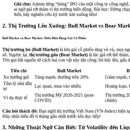
Ghi chú:
Admin từng “hóng” IPO của một công ty công nghệ,
ai ngờ giá rớt thảm vì thị trường biến động. Bài học: Đừng chạ
thổi, hãy nghiên cứu kỹ trước khi xuống tiền!
2. Thị Trường Lên Xuống: Bull Market vs Bear Mar
Bull Market và Bear Market: Hiểu Biến Động Giá Cổ Phiếu
Thị trường bò (Bull Market)
là khi giá cổ phiếu tăng vù vù, mọi n
số. Ngược lại,
thị trường gấu (Bear Market)
là lúc giá rớt thê thảm
Tên gọi bắt nguồn từ cách hai con vật này tấn công: bò húc lên, gấu
Tiêu chí
Bull Market
B
Xu hướng giá
Tăng mạnh, thường trên 20%
Giảm mạnh, 
Tâm lý nhà đầu
Lạc quan, mua vào nhiều
Hoảng loạn, 
tư
Thị trường Mỹ 2020-2021 (post-
Thị trường 2
Ví dụ thực tế
COVID)
chính)
Câu hỏi thách đố:
Bạn nghĩ thị trường Việt Nam (VN-Index) hiện tạ
Hãy nhìn biểu đồ 6 tháng gần nhất trước khi đọc tiếp!
3. Những Thuật Ngữ Cần Biết: Từ Volatility đến Liqu