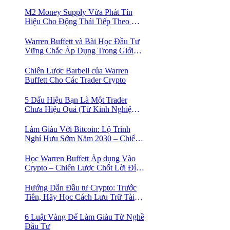
Trong Mùa Trâu | Chiến Lược Short
Bán Khống
M2 Money Supply Vừa Phát Tín
Hiệu Cho Động Thái Tiếp Theo Của
Bitcoin — Bí Mật Mà Các Bạn
Trader Đang Bỏ Lỡ! 🚀
Warren Buffett và Bài Học Đầu Tư
Vững Chắc Áp Dụng Trong Giới
Crypto
Chiến Lược Barbell của Warren
Buffett Cho Các Trader Crypto
5 Dấu Hiệu Bạn Là Một Trader
Chưa Hiệu Quả (Từ Kinh Nghiệm
Của Một Người Từng Như Thế)
Làm Giàu Với Bitcoin: Lộ Trình
Nghỉ Hưu Sớm Năm 2030 – Chiến
Lược Hành Động! 🚀
Học Warren Buffett Áp dụng Vào
Crypto – Chiến Lược Chốt Lời Đỉnh
Cao Trong Mùa Trâu!
Hướng Dẫn Đầu tư Crypto: Trước
Tiên, Hãy Học Cách Lưu Trữ Tài
Sản An Toàn!
6 Luật Vàng Để Làm Giàu Từ Nghề
Đầu Tư