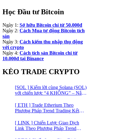
Học Đầu tư Bitcoin
Ngày 1:
Sở hữu Bitcoin chỉ từ 50.000đ
Ngày 2:
Cách Mua tự động Bitcoin tích
sản
Ngày 3:
Cách kiếm thu nhập thụ động
với crypto
Ngày 4:
Cách tích sản Bitcoin chỉ từ
10.000đ tại Binance
KÈO TRADE CRYPTO
[SOL ] Kiếm lời cùng Solana (SOL)
với chiến lược “4 KHÔNG” – Nắm
bắt kênh xu hướng & Chia vốn hợp
lý
[ ETH ] Trade Etherium Theo
Phương Pháp Trend Trading Kết
Hợp Mô Hình Giá 2 Đáy
[ LINK ] Chiến Lược Giao Dịch
Link Theo Phương Pháp Trend
Trading