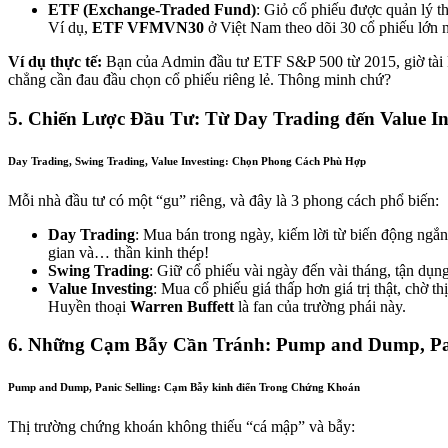
ETF (Exchange-Traded Fund)
: Giỏ cổ phiếu được quản lý 
Ví dụ,
ETF VFMVN30
ở Việt Nam theo dõi 30 cổ phiếu lớn n
Ví dụ thực tế:
Bạn của Admin đầu tư ETF S&P 500 từ 2015, giờ tài 
chẳng cần đau đầu chọn cổ phiếu riêng lẻ. Thông minh chứ?
5. Chiến Lược Đầu Tư: Từ Day Trading đến Value In
Day Trading, Swing Trading, Value Investing: Chọn Phong Cách Phù Hợp
Mỗi nhà đầu tư có một “gu” riêng, và đây là 3 phong cách phổ biến:
Day Trading
: Mua bán trong ngày, kiếm lời từ biến động ngắn
gian và… thần kinh thép!
Swing Trading
: Giữ cổ phiếu vài ngày đến vài tháng, tận dụn
Value Investing
: Mua cổ phiếu giá thấp hơn giá trị thật, chờ th
Huyền thoại
Warren Buffett
là fan của trường phái này.
6. Những Cạm Bẫy Cần Tránh: Pump and Dump, Pan
Pump and Dump, Panic Selling: Cạm Bẫy kinh điển Trong Chứng Khoán
Thị trường chứng khoán không thiếu “cá mập” và bẫy: