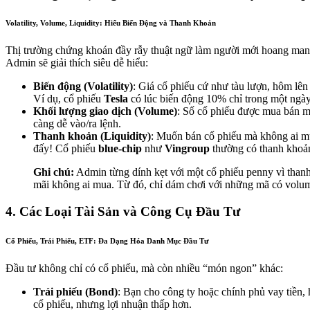
Volatility, Volume, Liquidity: Hiểu Biến Động và Thanh Khoản
Thị trường chứng khoán đầy rẫy thuật ngữ làm người mới hoang man
Admin sẽ giải thích siêu dễ hiểu:
Biến động (Volatility)
: Giá cổ phiếu cứ như tàu lượn, hôm lên
Ví dụ, cổ phiếu
Tesla
có lúc biến động 10% chỉ trong một ngà
Khối lượng giao dịch (Volume)
: Số cổ phiếu được mua bán m
càng dễ vào/ra lệnh.
Thanh khoản (Liquidity)
: Muốn bán cổ phiếu mà không ai 
đấy! Cổ phiếu
blue-chip
như
Vingroup
thường có thanh khoả
Ghi chú:
Admin từng dính kẹt với một cổ phiếu penny vì than
mãi không ai mua. Từ đó, chỉ dám chơi với những mã có volum
4. Các Loại Tài Sản và Công Cụ Đầu Tư
Cổ Phiếu, Trái Phiếu, ETF: Đa Dạng Hóa Danh Mục Đầu Tư
Đầu tư không chỉ có cổ phiếu, mà còn nhiều “món ngon” khác:
Trái phiếu (Bond)
: Bạn cho công ty hoặc chính phủ vay tiền, h
cổ phiếu, nhưng lợi nhuận thấp hơn.