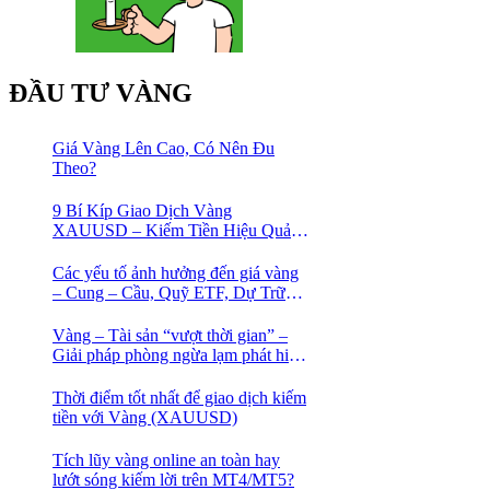
ĐẦU TƯ VÀNG
Giá Vàng Lên Cao, Có Nên Đu
Theo?
9 Bí Kíp Giao Dịch Vàng
XAUUSD – Kiếm Tiền Hiệu Quả
Cho Trader
Các yếu tố ảnh hưởng đến giá vàng
– Cung – Cầu, Quỹ ETF, Dự Trữ
Ngoại Hối
Vàng – Tài sản “vượt thời gian” –
Giải pháp phòng ngừa lạm phát hiệu
quả nhất
Thời điểm tốt nhất để giao dịch kiếm
tiền với Vàng (XAUUSD)
Tích lũy vàng online an toàn hay
lướt sóng kiếm lời trên MT4/MT5?