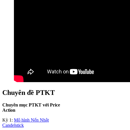
Chuyên đề PTKT
Chuyên mục PTKT với Price
Action
Kỳ 1:
Mô hình Nến Nhật
Candelstick