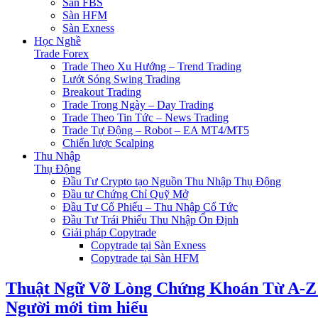
Sàn FBS
Sàn HFM
Sàn Exness
Học Nghề
Trade Forex
Trade Theo Xu Hướng – Trend Trading
Lướt Sóng Swing Trading
Breakout Trading
Trade Trong Ngày – Day Trading
Trade Theo Tin Tức – News Trading
Trade Tự Động – Robot – EA MT4/MT5
Chiến lược Scalping
Thu Nhập
Thụ Động
Đầu Tư Crypto tạo Nguồn Thu Nhập Thụ Động
Đầu tư Chứng Chỉ Quỹ Mở
Đầu Tư Cổ Phiếu – Thu Nhập Cổ Tức
Đầu Tư Trái Phiếu Thu Nhập Ổn Định
Giải pháp Copytrade
Copytrade tại Sàn Exness
Copytrade tại Sàn HFM
Thuật Ngữ Vỡ Lòng Chứng Khoán Từ A-Z
Người mới tìm hiểu