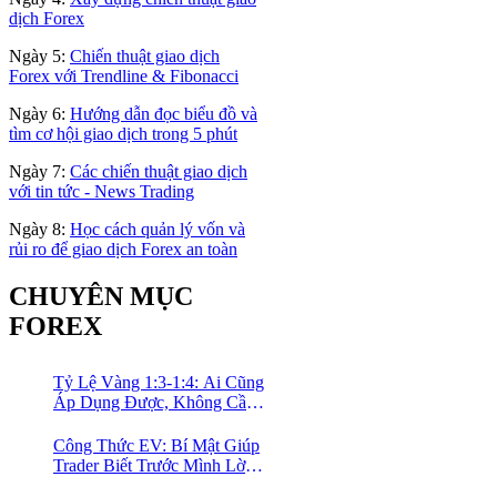
dịch Forex
Ngày 5:
Chiến thuật giao dịch
Forex với Trendline & Fibonacci
Ngày 6:
Hướng dẫn đọc biểu đồ và
tìm cơ hội giao dịch trong 5 phút
Ngày 7:
Các chiến thuật giao dịch
với tin tức - News Trading
Ngày 8:
Học cách quản lý vốn và
rủi ro để giao dịch Forex an toàn
CHUYÊN MỤC
FOREX
Tỷ Lệ Vàng 1:3-1:4: Ai Cũng
Áp Dụng Được, Không Cần
Kinh Nghiệm Nhiều
Công Thức EV: Bí Mật Giúp
Trader Biết Trước Mình Lời
Bao Nhiêu Mỗi Tháng