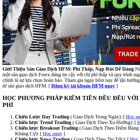
Giới Thiệu Sàn Giao Dịch HFM: Phí Thấp, Nạp Rút Dễ Dàng
Nế
một sàn giao dịch Forex đáng tin cậy với chi phí thấp và quy trình n
chính là sự lựa chọn hoàn hảo. Tham gia ngay hôm nay để tận hưởng 
từ sàn giao dịch HFM. [
Đăng ký tài khoản HFM ngay
]
HỌC PHƯƠNG PHÁP KIẾM TIỀN ĐỀU ĐỀU VỚI
PHÍ
Chiến Lược Day Trading
( Giao Dịch Trong Ngày): [
Học n
Chiến lược Trend Trading
( Giao Dịch Theo Xu Hướng): [
H
Chiến lược Breakout Trading
( Giao Dịch Theo Điểm Bùng 
Kháng Cự): [
Học ngay
]
Chiến lược News Trading
( Giao Dịch Theo Tin Tức): [
Học 