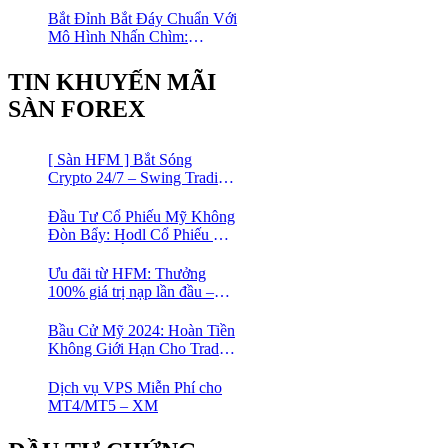
Bắt Đỉnh Bắt Đáy Chuẩn Với
Mô Hình Nhấn Chìm:
Phương Pháp Giao Dịch
Forex Đơn Giản Cho Mọi
TIN KHUYẾN MÃI
Trader
SÀN FOREX
[ Sàn HFM ] Bắt Sóng
Crypto 24/7 – Swing Trading
Đỉnh Cao Với Đòn Bẩy
1:1000
Đầu Tư Cổ Phiếu Mỹ Không
Đòn Bẩy: Hodl Cổ Phiếu Mỹ
Với HFM: Ít Tốn Công, Lợi
Nhuận Đều Đều | cổ phiếu
Ưu đãi từ HFM: Thưởng
CFD
100% giá trị nạp lần đầu –
Nạp 1 Được 2 – Chinh Phục
Thị Trường Ngay!
Bầu Cử Mỹ 2024: Hoàn Tiền
Không Giới Hạn Cho Trader
tại sàn XM
Dịch vụ VPS Miễn Phí cho
MT4/MT5 – XM