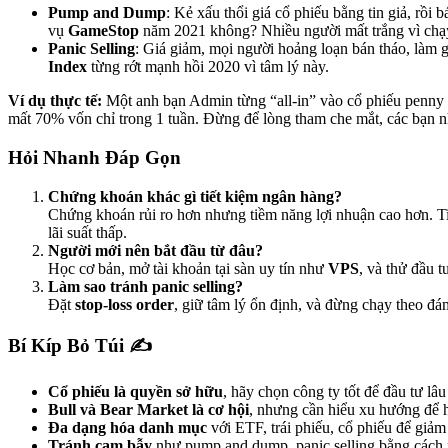
Pump and Dump
: Kẻ xấu thổi giá cổ phiếu bằng tin giả, rồi 
vụ
GameStop
năm 2021 không? Nhiều người mất trắng vì chạ
Panic Selling
: Giá giảm, mọi người hoảng loạn bán tháo, làm 
Index
từng rớt mạnh hồi 2020 vì tâm lý này.
Ví dụ thực tế:
Một anh bạn Admin từng “all-in” vào cổ phiếu penny vì
mất 70% vốn chỉ trong 1 tuần. Đừng để lòng tham che mắt, các bạn n
Hỏi Nhanh Đáp Gọn
Chứng khoán khác gì tiết kiệm ngân hàng?
Chứng khoán rủi ro hơn nhưng tiềm năng lợi nhuận cao hơn. T
lãi suất thấp.
Người mới nên bắt đầu từ đâu?
Học cơ bản, mở tài khoản tại sàn uy tín như
VPS
, và thử đầu t
Làm sao tránh panic selling?
Đặt
stop-loss order
, giữ tâm lý ổn định, và đừng chạy theo đ
Bí Kíp Bỏ Túi ✍️
Cổ phiếu là quyền sở hữu
, hãy chọn công ty tốt để đầu tư lâu
Bull và Bear Market là cơ hội
, nhưng cần hiểu xu hướng để 
Đa dạng hóa danh mục
với ETF, trái phiếu, cổ phiếu để giảm 
Tránh cạm bẫy
như pump and dump, panic selling bằng cách 