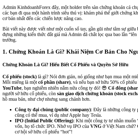
Admin KinhdoanhForex đây, một holder trên sàn chứng khoán cả ch
các bạn đi qua một hành trình siêu thú vị: khám phá thế giới chứng 
cơ bản nhất đến các chiến lược nâng cao.
Bài viết này được viết như một cuốn sổ tay, gần gũi như tâm sự giữa
đựng những kiến thức đắt giá mà Admin đã chắt lọc qua bao lần “lên 
trường.
1. Chứng Khoán Là Gì? Khái Niệm Cơ Bản Cho Ng
Chứng Khoán Là Gì? Hiểu Biết Cổ Phiếu và Quyền Sở Hữu
Cổ phiếu (stock)
là gì? Nói đơn giản, nó giống như bạn mua một miế
Mỗi miếng là một
cổ phần (share)
, và nếu bạn sở hữu 50% cổ phiếu
YouTube
, bạn nghiễm nhiên nắm nửa công ty đó! 😎
Cổ đông (shar
người sở hữu cổ phiếu, còn
sàn giao dịch chứng khoán (stock exch
hồ mua bán, như chợ nhưng sang chảnh hơn.
Công ty đại chúng (public company)
: Đây là những công ty 
cũng có thể mua, ví dụ như Apple hay Tesla.
IPO (Initial Public Offering)
: Khi một công ty tư nhân muốn 
vốn, họ tổ chức IPO. Nhớ vụ IPO của
VNG
ở Việt Nam chứ? Cả
cơ hội sở hữu cổ phiếu “hot”!