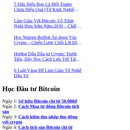
5 Dấu Hiệu Bạn Là Một Trader
Chưa Hiệu Quả (Từ Kinh Nghiệm
Của Một Người Từng Như Thế)
Làm Giàu Với Bitcoin: Lộ Trình
Nghỉ Hưu Sớm Năm 2030 – Chiến
Lược Hành Động! 🚀
Học Warren Buffett Áp dụng Vào
Crypto – Chiến Lược Chốt Lời Đỉnh
Cao Trong Mùa Trâu!
Hướng Dẫn Đầu tư Crypto: Trước
Tiên, Hãy Học Cách Lưu Trữ Tài
Sản An Toàn!
6 Luật Vàng Để Làm Giàu Từ Nghề
Đầu Tư
Học Đầu tư Bitcoin
Ngày 1:
Sở hữu Bitcoin chỉ từ 50.000đ
Ngày 2:
Cách Mua tự động Bitcoin tích
sản
Ngày 3:
Cách kiếm thu nhập thụ động
với crypto
Ngày 4:
Cách tích sản Bitcoin chỉ từ