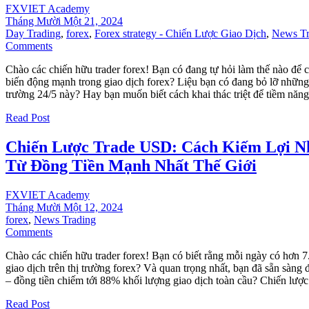
FXVIET Academy
Tháng Mười Một 21, 2024
Day Trading
,
forex
,
Forex strategy - Chiến Lược Giao Dịch
,
News Tr
Comments
Chào các chiến hữu trader forex! Bạn có đang tự hỏi làm thế nào để 
biến động mạnh trong giao dịch forex? Liệu bạn có đang bỏ lỡ những 
trường 24/5 này? Hay bạn muốn biết cách khai thác triệt để tiềm năn
Read Post
Chiến Lược Trade USD: Cách Kiếm Lợi N
Từ Đồng Tiền Mạnh Nhất Thế Giới
FXVIET Academy
Tháng Mười Một 12, 2024
forex
,
News Trading
Comments
Chào các chiến hữu trader forex! Bạn có biết rằng mỗi ngày có hơn 
giao dịch trên thị trường forex? Và quan trọng nhất, bạn đã sẵn sàng
– đồng tiền chiếm tới 88% khối lượng giao dịch toàn cầu? Chiến lượ
Read Post