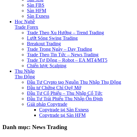
Sàn FBS
Sàn HFM
Sàn Exness
Học Nghề
Trade Forex
Trade Theo Xu Hướng – Trend Trading
Lướt Sóng Swing Trading
Breakout Trading
Trade Trong Ngày – Day Trading
Trade Theo Tin Tức – News Trading
Trade Tự Động – Robot – EA MT4/MT5
Chiến lược Scalping
Thu Nhập
Thụ Động
Đầu Tư Crypto tạo Nguồn Thu Nhập Thụ Động
Đầu tư Chứng Chỉ Quỹ Mở
Đầu Tư Cổ Phiếu – Thu Nhập Cổ Tức
Đầu Tư Trái Phiếu Thu Nhập Ổn Định
Giải pháp Copytrade
Copytrade tại Sàn Exness
Copytrade tại Sàn HFM
Danh mục:
News Trading