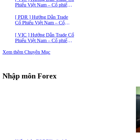
Phiếu Việt Nam – Cổ phiếu
VIC
[ PDR ] Hướng Dẫn Trade
Cổ Phiếu Việt Nam – Cổ
phiếu BĐS Phát Đạt (PDR)
[ VIC ] Hướng Dẫn Trade Cổ
Phiếu Việt Nam – Cổ phiếu
Vingroup (VIC)
Xem thêm Chuyên Mục
Nhập môn Forex