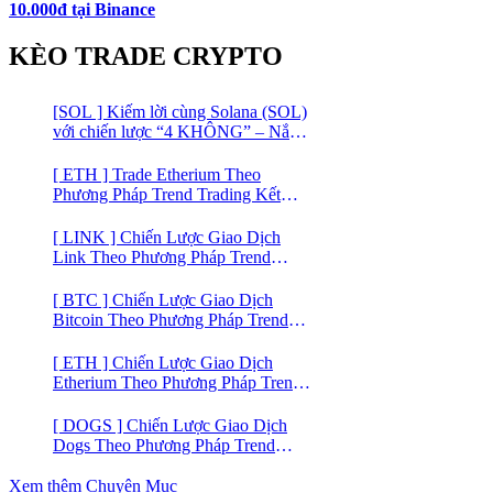
10.000đ tại Binance
KÈO TRADE CRYPTO
[SOL ] Kiếm lời cùng Solana (SOL)
với chiến lược “4 KHÔNG” – Nắm
bắt kênh xu hướng & Chia vốn hợp
lý
[ ETH ] Trade Etherium Theo
Phương Pháp Trend Trading Kết
Hợp Mô Hình Giá 2 Đáy
[ LINK ] Chiến Lược Giao Dịch
Link Theo Phương Pháp Trend
Trading
[ BTC ] Chiến Lược Giao Dịch
Bitcoin Theo Phương Pháp Trend
Trading
[ ETH ] Chiến Lược Giao Dịch
Etherium Theo Phương Pháp Trend
Trading
[ DOGS ] Chiến Lược Giao Dịch
Dogs Theo Phương Pháp Trend
Trading – Đồng Crypto Mới Niêm
Yết trên Binance
Xem thêm Chuyên Mục