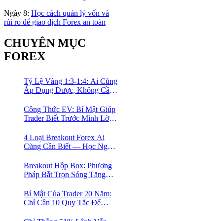
Ngày 8:
Học cách quản lý vốn và
rủi ro để giao dịch Forex an toàn
CHUYÊN MỤC
FOREX
Tỷ Lệ Vàng 1:3-1:4: Ai Cũng
Áp Dụng Được, Không Cần
Kinh Nghiệm Nhiều
Công Thức EV: Bí Mật Giúp
Trader Biết Trước Mình Lời
Bao Nhiêu Mỗi Tháng
4 Loại Breakout Forex Ai
Cũng Cần Biết — Học Ngay
Khung Phân Loại Giúp
Trader Nhàn Mà Vẫn Ăn
Breakout Hộp Box: Phương
Tiền
Pháp Bắt Trọn Sóng Tăng
Dài Hạn Cho Trader Forex
Bí Mật Của Trader 20 Năm:
Chỉ Cần 10 Quy Tắc Để
Trade Nhàn Mà Vẫn Có Lời