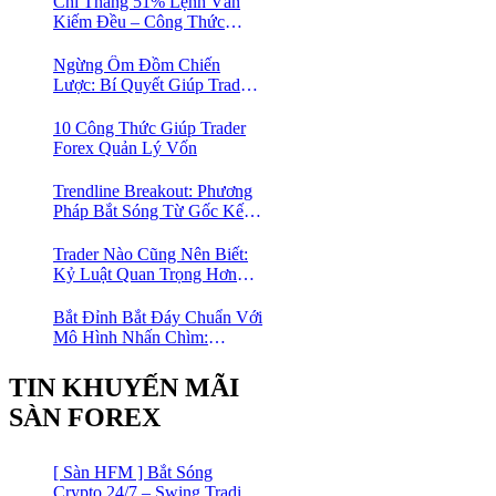
Chỉ Thắng 51% Lệnh Vẫn
Kiếm Đều – Công Thức
Toán Học Giúp Trader Nhỏ
Lẻ Không Cần Thắng Nhiều
Ngừng Ôm Đồm Chiến
Lệnh
Lược: Bí Quyết Giúp Trader
Forex Tiến Bộ Nhanh Gấp 10
Lần
10 Công Thức Giúp Trader
Forex Quản Lý Vốn
Trendline Breakout: Phương
Pháp Bắt Sóng Từ Gốc Kết
Hợp MA Và Bollinger Bands
Cho Trader Forex
Trader Nào Cũng Nên Biết:
Kỷ Luật Quan Trọng Hơn
Chỉ Báo “Xịn”
Bắt Đỉnh Bắt Đáy Chuẩn Với
Mô Hình Nhấn Chìm:
Phương Pháp Giao Dịch
Forex Đơn Giản Cho Mọi
TIN KHUYẾN MÃI
Trader
SÀN FOREX
[ Sàn HFM ] Bắt Sóng
Crypto 24/7 – Swing Trading