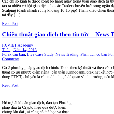
Các chỉ số kinh tế được công bố hàng ngày trong tuần giao dịch từ thứ
tạo ra nhiều cơ hội giao dịch cho các Trader chuyên lướt sóng ngắn 
Scalping (đánh nhanh rút lẹ khoảng 10-15 pip) Tham khảo chiến thu
tại đây […]
Read Post
Chiến thuật giao dịch theo tin tức – News 
FXVIET Academy
Tháng Năm 14, 2013
Forex can ban
,
Live Case Study
,
News Trading
,
Phan tich co ban Fo
Comments
Có 2 phương pháp giao dịch chính: Trade theo kỹ thuật và theo các ch
thuật có ưu nhược điểm riêng, bản thân KinhdoanhForex.net kết hợp 
dụng PTKT, chủ yếu là các mô hình giá để quan sát thị trường, nếu 
Read Post
Hỗ trợ tài khoản giao dịch, đào tạo Phương
pháp đầu tư Crypto hiệu quả được kiểm
chứng lâu dài , ai cũng có thể học và thực