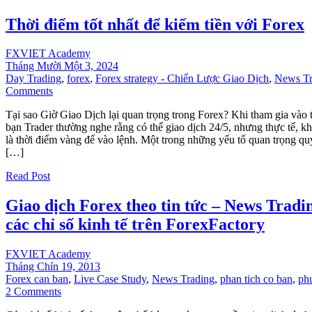
Thời điểm tốt nhất để kiếm tiền với Forex
FXVIET Academy
Tháng Mười Một 3, 2024
Day Trading
,
forex
,
Forex strategy - Chiến Lược Giao Dịch
,
News Tr
Comments
Tại sao Giờ Giao Dịch lại quan trọng trong Forex? Khi tham gia vào t
bạn Trader thường nghe rằng có thể giao dịch 24/5, nhưng thực tế, k
là thời điểm vàng để vào lệnh. Một trong những yếu tố quan trọng quy
[…]
Read Post
Giao dịch Forex theo tin tức – News Tradi
các chỉ số kinh tế trên ForexFactory
FXVIET Academy
Tháng Chín 19, 2013
Forex can ban
,
Live Case Study
,
News Trading
,
phan tich co ban
,
ph
2 Comments