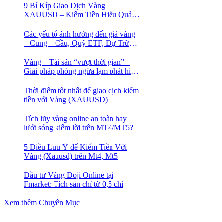
9 Bí Kíp Giao Dịch Vàng
XAUUSD – Kiếm Tiền Hiệu Quả
Cho Trader
Các yếu tố ảnh hưởng đến giá vàng
– Cung – Cầu, Quỹ ETF, Dự Trữ
Ngoại Hối
Vàng – Tài sản “vượt thời gian” –
Giải pháp phòng ngừa lạm phát hiệu
quả nhất
Thời điểm tốt nhất để giao dịch kiếm
tiền với Vàng (XAUUSD)
Tích lũy vàng online an toàn hay
lướt sóng kiếm lời trên MT4/MT5?
5 Điều Lưu Ý để Kiếm Tiền Với
Vàng (Xauusd) trên Mt4, Mt5
Đầu tư Vàng Doji Online tại
Fmarket: Tích sản chỉ từ 0,5 chỉ
Xem thêm Chuyên Mục