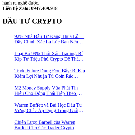
hành ra nghề được.
Liên hệ Zalo: 0947.409.918
ĐẦU TƯ CRYPTO
92% Nhà Đầu Tư Đang Thua Lỗ —
Đây Chính Xác Là Lúc Bạn Nên
Mua Vào
Loại Bỏ 99% Thói Xấu Trading: Bí
Kíp Từ Triệu Phú Crypto Để Thắng
Lớn!
Trade Future Dùng Đòn Bẩy: Bí Kíp
Kiếm Lợi Nhuận Từ Coin Rác
Trong Mùa Trâu | Chiến Lược Short
Bán Khống
M2 Money Supply Vừa Phát Tín
Hiệu Cho Động Thái Tiếp Theo Của
Bitcoin — Bí Mật Mà Các Bạn
Trader Đang Bỏ Lỡ! 🚀
Warren Buffett và Bài Học Đầu Tư
Vững Chắc Áp Dụng Trong Giới
Crypto
Chiến Lược Barbell của Warren
Buffett Cho Các Trader Crypto