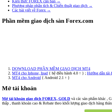
Kiến thức FOREX căn bản →
Phương pháp phân tích & Chiến thuật giao dịch →
Các bài viết về Forex →
Phần mềm giao dịch sàn Forex.com
DOWNLOAD PHẦN MỀM GIAO DỊCH MT4
MT4 cho Iphone, Ipad
{ hệ điều hành 4.0 ↑ } ;
Hướng dẫn tải 
MT4 cho Android
{ Android 2.1 ↑ }
Mở tài khoản
Mở tài khoản giao dịch FOREX, GOLD
và các sản phẩm khác , 
thấp , thanh khoản cao & Rebate theo khối lượng giao dịch hàng thán
FXVIET X2 Academy | Huấn luyện đầu tư crypto chuyên sâu 1:1 phù 