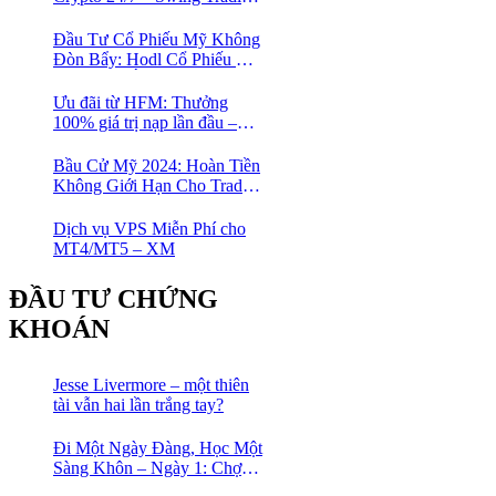
Đỉnh Cao Với Đòn Bẩy
1:1000
Đầu Tư Cổ Phiếu Mỹ Không
Đòn Bẩy: Hodl Cổ Phiếu Mỹ
Với HFM: Ít Tốn Công, Lợi
Nhuận Đều Đều | cổ phiếu
Ưu đãi từ HFM: Thưởng
CFD
100% giá trị nạp lần đầu –
Nạp 1 Được 2 – Chinh Phục
Thị Trường Ngay!
Bầu Cử Mỹ 2024: Hoàn Tiền
Không Giới Hạn Cho Trader
tại sàn XM
Dịch vụ VPS Miễn Phí cho
MT4/MT5 – XM
ĐẦU TƯ CHỨNG
KHOÁN
Jesse Livermore – một thiên
tài vẫn hai lần trắng tay?
Đi Một Ngày Đàng, Học Một
Sàng Khôn – Ngày 1: Chợ
Phố Cổ Istanbul