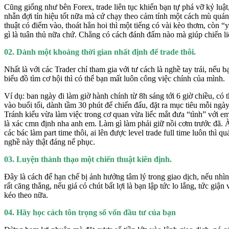
Cũng giống như bên Forex, trade liên tục khiến bạn tự phá vỡ kỷ luật
nhẫn đợi tín hiệu tốt nữa mà cứ chạy theo cảm tính một cách mù quán
thuật có điểm vào, thoát hẳn hoi thì một tiếng có vài kèo thơm, còn “
gì là tuân thủ nữa chứ. Chẳng có cách đánh đấm nào mà giúp chiến li
02. Dành một khoảng thời gian nhất định để trade thôi.
Nhất là với các Trader chỉ tham gia với tư cách là nghề tay trái, nếu
biểu đồ tìm cơ hội thì có thể bạn mất luôn công việc chính của mình.
Ví dụ: ban ngày đi làm giờ hành chính từ 8h sáng tới 6 giờ chiều, có
vào buổi tối, dành tầm 30 phút để chiến đấu, đặt ra mục tiêu mỗi ngày
Tránh kiểu vừa làm việc trong cơ quan vừa liếc mắt đưa “tình” với e
là xác cmn định nha anh em. Làm gì làm phải giữ nồi cơm trước đã. À
các bác làm part time thôi, ai lên được level trade full time luôn thì q
nghề này thật đáng nể phục.
03. Luyện thành thạo một chiến thuật kiên định.
Đây là cách để hạn chế bị ảnh hưởng tâm lý trong giao dịch, nếu nhìn
rất căng thẳng, nếu giá có chút bất lợi là bạn lập tức lo lắng, tức giậ
kéo theo nữa.
04. Hãy học cách tôn trọng số vốn đầu tư của bạn