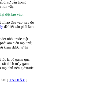
ất đi sự cẩn trọng.
a hồn vậy.
i dột lao vào.
 gì lao đầu vào, sau đó
ày
để biết cần phải làm
der nhỏ, trade thật
 phải am hiểu mọi thứ,
ới kiếm được từ thị
 lúc là bỏ game qua
c rất thích mấy game
óa mọi thứ nên giờ trade
ÂN [
TẠI ĐÂY
]