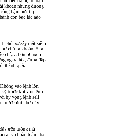
 thể đem lại lợi nhuận
 tài khoản nhưng đương
ì càng hậm hực thị
thành con bạc lúc nào
, 1 phút sơ sẩy mất kiềm
i như chứng khoán, ông
 báo chí,… hơn 50 năm
ừng ngày thôi, đừng đập
út thành quả.
 Không vào lệnh lộn
kỹ trước khi vào lệnh.
ới hy vọng lệnh sell
ánh nước đôi như này
đầy trên tường mà
i sai sai hoàn toàn nha