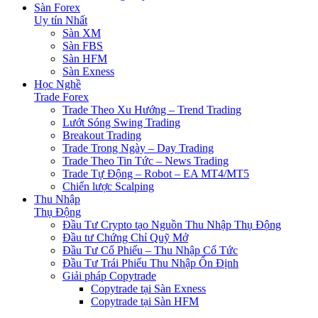
Sàn Forex
Uy tín Nhất
Sàn XM
Sàn FBS
Sàn HFM
Sàn Exness
Học Nghề
Trade Forex
Trade Theo Xu Hướng – Trend Trading
Lướt Sóng Swing Trading
Breakout Trading
Trade Trong Ngày – Day Trading
Trade Theo Tin Tức – News Trading
Trade Tự Động – Robot – EA MT4/MT5
Chiến lược Scalping
Thu Nhập
Thụ Động
Đầu Tư Crypto tạo Nguồn Thu Nhập Thụ Động
Đầu tư Chứng Chỉ Quỹ Mở
Đầu Tư Cổ Phiếu – Thu Nhập Cổ Tức
Đầu Tư Trái Phiếu Thu Nhập Ổn Định
Giải pháp Copytrade
Copytrade tại Sàn Exness
Copytrade tại Sàn HFM