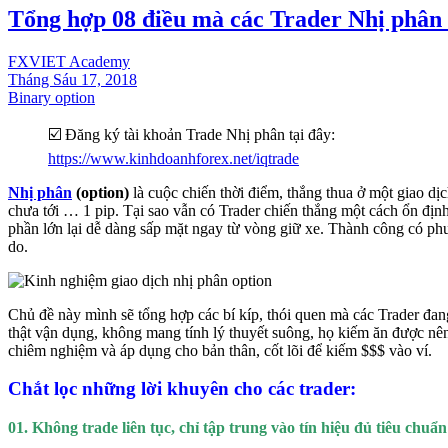
Tổng hợp 08 điều mà các Trader Nhị phân
FXVIET Academy
Tháng Sáu 17, 2018
Binary option
☑️ Đăng ký tài khoản Trade Nhị phân tại đây:
https://www.kinhdoanhforex.net/iqtrade
Nhị phân
(option)
là cuộc chiến thời điểm, thắng thua ở một giao dị
chưa tới … 1 pip. Tại sao vẫn có Trader chiến thắng một cách ổn địn
phần lớn lại dễ dàng sấp mặt ngay từ vòng giữ xe. Thành công có phư
do.
Chủ đề này mình sẽ tổng hợp các bí kíp, thói quen mà các Trader đang
thật vận dụng, không mang tính lý thuyết suông, họ kiếm ăn được nê
chiêm nghiệm và áp dụng cho bản thân, cốt lõi để kiếm $$$ vào ví.
Chắt lọc những lời khuyên cho các trader:
01. Không trade liên tục, chỉ tập trung vào tín hiệu đủ tiêu chuẩ