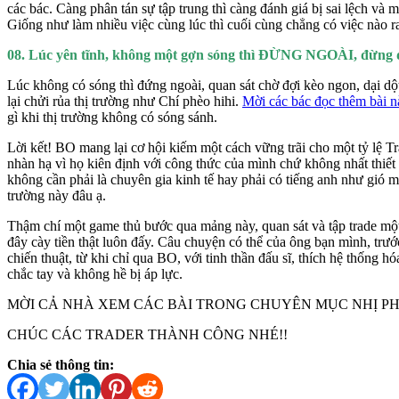
các bác. Càng phân tán sự tập trung thì càng đánh giá bị sai lệch và m
Giống như làm nhiều việc cùng lúc thì cuối cùng chẳng có việc nào r
08. Lúc yên tĩnh, không một gợn sóng thì ĐỪNG NGOÀI, đừng dạ
Lúc không có sóng thì đứng ngoài, quan sát chờ đợi kèo ngon, dại dột
lại chửi rủa thị trường như Chí phèo hihi.
Mời các bác đọc thêm bài n
gì khi thị trường không có sóng sánh.
Lời kết! BO mang lại cơ hội kiếm một cách vững trãi cho một tỷ lệ Tra
nhàn hạ vì họ kiên định với công thức của mình chứ không nhất thiết
không cần phải là chuyên gia kinh tế hay phải có tiếng anh như gió m
trường này đâu ạ.
Thậm chí một game thủ bước qua mảng này, quan sát và tập trade một
đây cày tiền thật luôn đấy. Câu chuyện có thể của ông bạn mình, trướ
chiến thuật, từ khi chỉ qua BO, với tinh thần đấu sĩ, thích hệ thống h
chắc tay và không hề bị áp lực.
MỜI CẢ NHÀ XEM CÁC BÀI TRONG CHUYÊN MỤC NHỊ PH
CHÚC CÁC TRADER THÀNH CÔNG NHÉ!!
Chia sẻ thông tin: