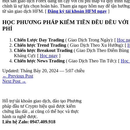
một sàn giao dịch Forex đáng tin cậy với chi phí thấp và quy trình n
chính là sự lựa chọn hoàn hảo. Tham gia ngay hôm nay để tận hưởng 
từ sàn giao dịch HFM. [
Đăng ký tài khoản HFM ngay
]
HỌC PHƯƠNG PHÁP KIẾM TIỀN ĐỀU ĐỀU VỚI
PHÍ
Chiến Lược Day Trading
( Giao Dịch Trong Ngày): [
Học n
Chiến lược Trend Trading
( Giao Dịch Theo Xu Hướng): [
H
Chiến lược Breakout Trading
( Giao Dịch Theo Điểm Bùng 
Kháng Cự): [
Học ngay
]
Chiến lược News Trading
( Giao Dịch Theo Tin Tức): [
Học 
Updated: Tháng Bảy 20, 2024 — 5:07 chiều
← Previous Post
Next Post →
Hỗ trợ tài khoản giao dịch, đào tạo Phương
pháp đầu tư Crypto hiệu quả được kiểm
chứng lâu dài , ai cũng có thể học và thực
hành ra nghề được.
Liên hệ Zalo: 0947.409.918