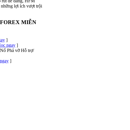
ạp rút dễ dàng, HFM
những lợi ích vượt trội
 FOREX MIỄN
gay
]
ọc ngay
]
Nổ Phá vỡ Hỗ trợ/
ngay
]