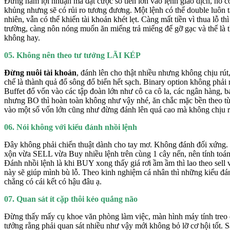
Đừng ham lợi nhuận mà đặt cược số tiền lớn vào lệnh giao dịch, nó có
khủng nhưng sẽ có rủi ro tương đương. Một lệnh có thể double luôn
nhiên, vẫn có thể khiến tài khoản khét lẹt. Càng mất tiền vì thua lỗ th
trường, càng nôn nóng muốn ăn miếng trả miếng để gỡ gạc và thế là 
không hay.
05. Không nên theo tư tưởng LÃI KÉP
Đừng nuôi tài khoản
, đánh lên cho thật nhiều nhưng không chịu rút
chế là thành quả đổ sông đổ biển hết sạch. Binary option không phả
Buffet đổ vốn vào các tập đoàn lớn như cô ca cô la, các ngân hàng,
nhưng BO thì hoàn toàn không như vậy nhé, ăn chắc mặc bền theo t
vào một số vốn lớn cũng như đừng đánh lên quá cao mà không chịu r
06. Nói không với kiểu đánh nhồi lệnh
Đây không phải chiến thuật dành cho tay mơ. Không đánh đối xứng.
xộn vừa SELL vừa Buy nhiều lệnh trên cùng 1 cây nến, nên tính toán 
Đánh nhồi lệnh là khi BUY xong thấy giá rơi ầm ầm thì lao theo sell v
này sẽ giúp mình bù lỗ. Theo kinh nghiệm cá nhân thì những kiểu đ
chẳng có cái kết có hậu đâu ạ.
07. Quan sát ít cặp thôi kẻo quắng não
Đừng thấy mấy cụ khoe văn phòng làm việc, màn hình máy tính treo 
tưởng rằng phải quan sát nhiều như vậy mới không bỏ lỡ cơ hội tốt. Sa