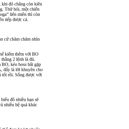
, khi đó chẳng còn kiên
g. Thử hỏi, một chiến
yoga” liên miên thì còn
ên tiếp được cả.
 bạn cứ chăm chăm nhìn
 thể kiếm thêm với BO
 thắng 2 lệnh là đủ.
m BO, kẻo boss bắt gặp
, đấy là lời khuyên cho
uá tốt rồi. Sống được với
 biểu đồ nhiều bạn sẽ
n và nhiều hệ quả khác