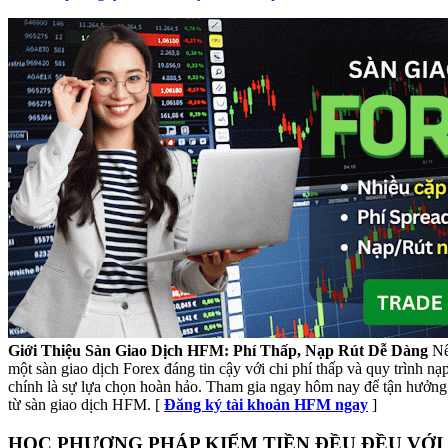
Giới Thiệu Sàn Giao Dịch HFM: Phí Thấp, Nạp Rút Dễ Dàng
Nế
một sàn giao dịch Forex đáng tin cậy với chi phí thấp và quy trình n
chính là sự lựa chọn hoàn hảo. Tham gia ngay hôm nay để tận hưởng 
từ sàn giao dịch HFM. [
Đăng ký tài khoản HFM ngay
]
HỌC PHƯƠNG PHÁP KIẾM TIỀN ĐỀU ĐỀU VỚI