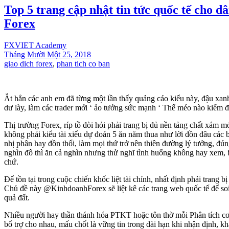
Top 5 trang cập nhật tin tức quốc tế cho d
Forex
FXVIET Academy
Tháng Mười Một 25, 2018
giao dich forex
,
phan tich co ban
Ắt hẳn các anh em đã từng một lần thấy quảng cáo kiểu này, đậu xa
dư lày, làm các trader mới ‘ ảo tưởng sức mạnh ‘ Thế méo nào kiếm đô
Thị trường Forex, ríp tồ đòi hỏi phải trang bị đủ nền tảng chất xám m
không phải kiểu tài xiểu dự đoán 5 ăn năm thua như lời đồn đâu các b
nhị phân hay đồn thổi, làm mọi thứ trở nên thiên đường lý tưởng, đúng
nghìn đô thì ăn cả nghìn nhưng thử nghĩ tình huống không hay xem, 
chứ.
Để tồn tại trong cuộc chiến khốc liệt tài chính, nhất định phải trang b
Chủ đề này @KinhdoanhForex sẽ liệt kê các trang web quốc tế để soi
quả đất.
Nhiều người hay thần thánh hóa PTKT hoặc tôn thờ mỗi Phân tích cơ b
bổ trợ cho nhau, mấu chốt là vững tin trong dài hạn khi nhận định, 