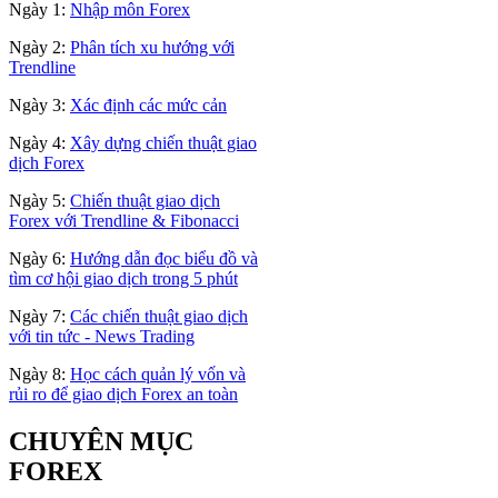
Ngày 1:
Nhập môn Forex
Ngày 2:
Phân tích xu hướng với
Trendline
Ngày 3:
Xác định các mức cản
Ngày 4:
Xây dựng chiến thuật giao
dịch Forex
Ngày 5:
Chiến thuật giao dịch
Forex với Trendline & Fibonacci
Ngày 6:
Hướng dẫn đọc biểu đồ và
tìm cơ hội giao dịch trong 5 phút
Ngày 7:
Các chiến thuật giao dịch
với tin tức - News Trading
Ngày 8:
Học cách quản lý vốn và
rủi ro để giao dịch Forex an toàn
CHUYÊN MỤC
FOREX