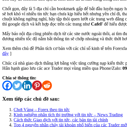
Chốt gọn, đây là 5 địa chỉ cần bookmark gấp để bắt đầu luyện ngay 
sẽ hơi khó vì nhiều tin tức bạn chưa kịp hiểu hết nhưng yên chí đi, th
chuột không ngừng nghỉ, hãy tập thói quen lướt các trang web đẳng c
thì google dịch và kết hợp đọc trên các trang như
CafeF
để hiểu được
Mấy báo nội địa cũng phiên dịch từ các site nước ngoài thôi, ai tìm đ
đương nhiên tốc độ nắm bắt thông tin sẽ chớp nhoáng và thức thời hơ
Xem thêm chủ đề Phân tích cơ bản với các chỉ số kinh tế trên Forex
đây
]
Chúc cả nhà giao dịch thắng lợi bằng việc tăng cường nạp kiến thức p
Hân hạnh giao lưu các ace Trader mọi vùng miền qua Phone/Zalo:
09
Chia sẻ thông tin:
Xem tiếp các chủ đề sau:
Chơi Vàng – Forex theo tin tức
Kinh nghiệm phân tích thị trường với tin tức – News Trading
Cách thức Giao dịch với tin tức, các bản tin tài chính
Top 4 nguyên nhân cháy tài khoản phổ biến của các Trader mớ