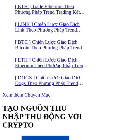
lý
[ ETH ] Trade Etherium Theo
Phương Pháp Trend Trading Kết
Hợp Mô Hình Giá 2 Đáy
[ LINK ] Chiến Lược Giao Dịch
Link Theo Phương Pháp Trend
Trading
[ BTC ] Chiến Lược Giao Dịch
Bitcoin Theo Phương Pháp Trend
Trading
[ ETH ] Chiến Lược Giao Dịch
Etherium Theo Phương Pháp Trend
Trading
[ DOGS ] Chiến Lược Giao Dịch
Dogs Theo Phương Pháp Trend
Trading – Đồng Crypto Mới Niêm
Yết trên Binance
Xem thêm Chuyên Mục
TẠO NGUỒN THU
NHẬP THỤ ĐỘNG VỚI
CRYPTO