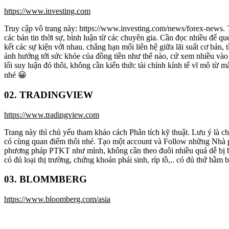
https://www.investing.com
Truy cập vô trang này: https://www.investing.com/news/forex-news.
các bản tin thời sự, bình luận từ các chuyên gia. Cần đọc nhiều để que
kết các sự kiện với nhau. chẳng hạn mối liên hệ giữa lãi suất cơ bản, t
ảnh hưởng tới sức khỏe của đồng tiền như thế nào, cứ xem nhiều vào
lối suy luận đó thôi, không cần kiến thức tài chính kính tế vĩ mô từ m
nhé 😀
02. TRADINGVIEW
https://www.tradingview.com
Trang này thì chủ yếu tham khảo cách Phân tích kỹ thuật. Lưu ý là c
có cùng quan điểm thôi nhé. Tạo một account và Follow những Nhà 
phương pháp PTKT như mình, không cần theo đuôi nhiều quá dễ bị bấ
có đủ loại thị trường, chứng khoán phái sinh, ríp tồ,.. có đủ thứ hầm b
03. BLOMMBERG
https://www.bloomberg.com/asia