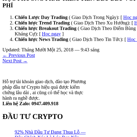
PHÍ
Chiến Lược Day Trading
( Giao Dịch Trong Ngày): [
Học n
Chiến lược Trend Trading
( Giao Dịch Theo Xu Hướng): [
H
Chiến lược Breakout Trading
( Giao Dịch Theo Điểm Bùng 
Kháng Cự): [
Học ngay
]
Chiến lược News Trading
( Giao Dịch Theo Tin Tức): [
Học 
Updated: Tháng Mười Một 25, 2018 — 9:43 sáng
← Previous Post
Next Post →
Hỗ trợ tài khoản giao dịch, đào tạo Phương
pháp đầu tư Crypto hiệu quả được kiểm
chứng lâu dài , ai cũng có thể học và thực
hành ra nghề được.
Liên hệ Zalo: 0947.409.918
ĐẦU TƯ CRYPTO
92% Nhà Đầu Tư Đang Thua Lỗ —