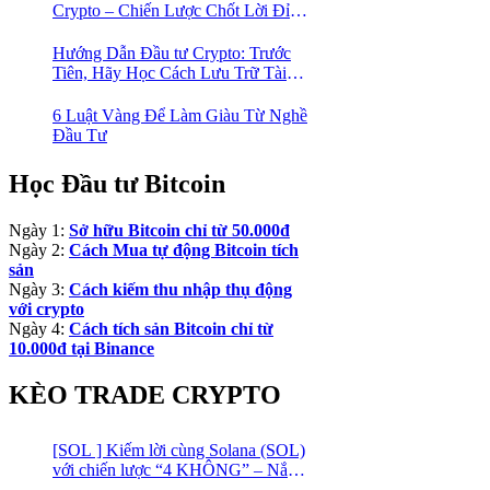
Crypto – Chiến Lược Chốt Lời Đỉnh
Cao Trong Mùa Trâu!
Hướng Dẫn Đầu tư Crypto: Trước
Tiên, Hãy Học Cách Lưu Trữ Tài
Sản An Toàn!
6 Luật Vàng Để Làm Giàu Từ Nghề
Đầu Tư
Học Đầu tư Bitcoin
Ngày 1:
Sở hữu Bitcoin chỉ từ 50.000đ
Ngày 2:
Cách Mua tự động Bitcoin tích
sản
Ngày 3:
Cách kiếm thu nhập thụ động
với crypto
Ngày 4:
Cách tích sản Bitcoin chỉ từ
10.000đ tại Binance
KÈO TRADE CRYPTO
[SOL ] Kiếm lời cùng Solana (SOL)
với chiến lược “4 KHÔNG” – Nắm
bắt kênh xu hướng & Chia vốn hợp