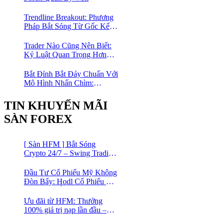
Trendline Breakout: Phương
Pháp Bắt Sóng Từ Gốc Kết
Hợp MA Và Bollinger Bands
Cho Trader Forex
Trader Nào Cũng Nên Biết:
Kỷ Luật Quan Trọng Hơn
Chỉ Báo “Xịn”
Bắt Đỉnh Bắt Đáy Chuẩn Với
Mô Hình Nhấn Chìm:
Phương Pháp Giao Dịch
Forex Đơn Giản Cho Mọi
TIN KHUYẾN MÃI
Trader
SÀN FOREX
[ Sàn HFM ] Bắt Sóng
Crypto 24/7 – Swing Trading
Đỉnh Cao Với Đòn Bẩy
1:1000
Đầu Tư Cổ Phiếu Mỹ Không
Đòn Bẩy: Hodl Cổ Phiếu Mỹ
Với HFM: Ít Tốn Công, Lợi
Nhuận Đều Đều | cổ phiếu
Ưu đãi từ HFM: Thưởng
CFD
100% giá trị nạp lần đầu –
Nạp 1 Được 2 – Chinh Phục