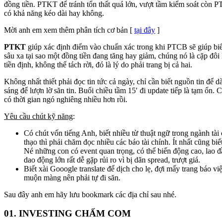
đồng tiền. PTKT để tránh tổn thất quá lớn, vượt tầm kiểm soát còn P
có khả năng kéo dài hay không.
Mời anh em xem thêm phân tích cơ bản [
tại đây
]
PTKT
giúp xác định điểm vào chuẩn xác trong khi PTCB sẽ giúp bi
sâu xa tại sao một đồng tiền đang tăng hay giảm, chúng nó là cặp đôi
tiền định, không thể tách rời, đó là lý do phải trang bị cả hai.
Không nhất thiết phải đọc tin tức cả ngày, chỉ cần biết nguồn tin để 
sáng để lượn lờ săn tin. Buổi chiều tầm 15′ đi update tiếp là tạm ổn. C
có thời gian ngó nghiêng nhiều hơn rồi.
Yêu cầu chút kỹ năng
:
Có chút vốn tiếng Anh, biết nhiều từ thuật ngữ trong ngành tài
thạo thì phải chăm đọc nhiều các báo tài chính. Ít nhất cũng biế
Né những con có event quan trọng, có thể biến động cao, lao 
dao động lớn rất dễ gặp rủi ro vì bị dãn spread, trượt giá.
Biết xài Gooogle translate để dịch cho lẹ, đợi mấy trang báo việ
muộn màng nên phải tự đi săn.
Sau đây anh em hãy lưu bookmark các địa chỉ sau nhé.
01. INVESTING CHẤM COM