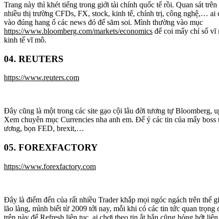
Trang này thì khét tiếng trong giới tài chính quốc tế rồi. Quan sát trê
nhiều thị trường CFDs, FX, stock, kinh tế, chính trị, công nghệ,… ai
vào đúng hang ổ các news đó để săm soi. Mình thường vào mục
https://www.bloomberg.com/markets/economics
để coi mấy chỉ số vĩ
kinh tế vĩ mô.
04. REUTERS
https://www.reuters.com
Đây cũng là một trong các site gạo cội lâu đời tương tự Bloomberg, u
Xem chuyên mục Currencies nha anh em. Để ý các tin của mấy boss 
ương, bọn FED, brexit,…
05. FOREXFACTORY
https://www.forexfactory.com
Đây là điểm đến của rất nhiều Trader khắp mọi ngóc ngách trên thế gi
lão làng, mình biết từ 2009 tới nay, mỗi khi có các tin tức quan trọng 
trên này để Refresh liên tục, ai chơi theo tin ắt hẳn cũng hóng hớt liê