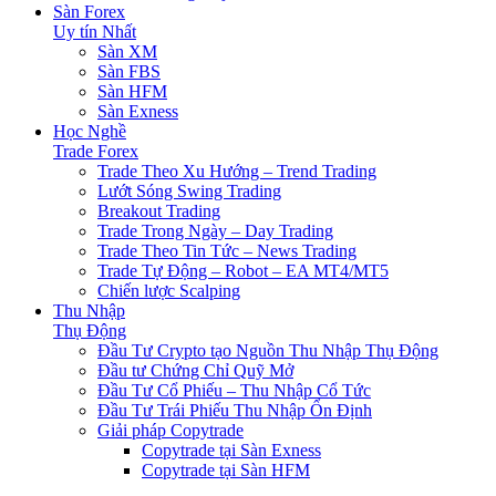
Sàn Forex
Uy tín Nhất
Sàn XM
Sàn FBS
Sàn HFM
Sàn Exness
Học Nghề
Trade Forex
Trade Theo Xu Hướng – Trend Trading
Lướt Sóng Swing Trading
Breakout Trading
Trade Trong Ngày – Day Trading
Trade Theo Tin Tức – News Trading
Trade Tự Động – Robot – EA MT4/MT5
Chiến lược Scalping
Thu Nhập
Thụ Động
Đầu Tư Crypto tạo Nguồn Thu Nhập Thụ Động
Đầu tư Chứng Chỉ Quỹ Mở
Đầu Tư Cổ Phiếu – Thu Nhập Cổ Tức
Đầu Tư Trái Phiếu Thu Nhập Ổn Định
Giải pháp Copytrade
Copytrade tại Sàn Exness
Copytrade tại Sàn HFM