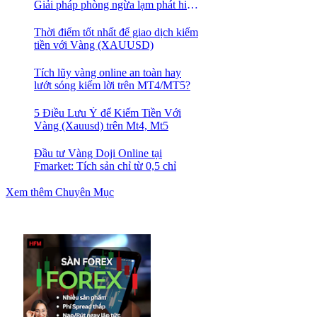
Giải pháp phòng ngừa lạm phát hiệu
quả nhất
Thời điểm tốt nhất để giao dịch kiếm
tiền với Vàng (XAUUSD)
Tích lũy vàng online an toàn hay
lướt sóng kiếm lời trên MT4/MT5?
5 Điều Lưu Ý để Kiếm Tiền Với
Vàng (Xauusd) trên Mt4, Mt5
Đầu tư Vàng Doji Online tại
Fmarket: Tích sản chỉ từ 0,5 chỉ
Xem thêm Chuyên Mục