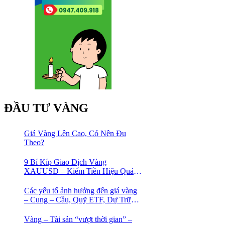
ĐẦU TƯ VÀNG
Giá Vàng Lên Cao, Có Nên Đu
Theo?
9 Bí Kíp Giao Dịch Vàng
XAUUSD – Kiếm Tiền Hiệu Quả
Cho Trader
Các yếu tố ảnh hưởng đến giá vàng
– Cung – Cầu, Quỹ ETF, Dự Trữ
Ngoại Hối
Vàng – Tài sản “vượt thời gian” –