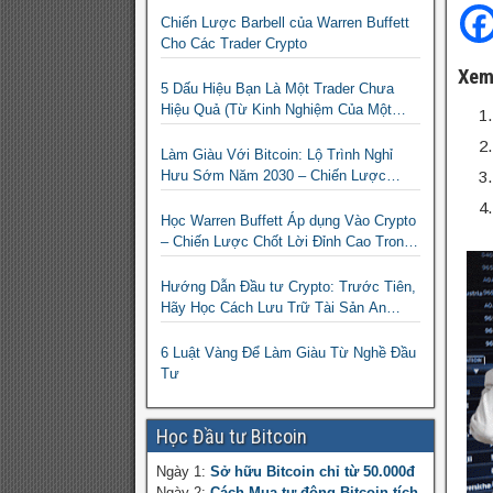
Chiến Lược Barbell của Warren Buffett
Cho Các Trader Crypto
Xem
5 Dấu Hiệu Bạn Là Một Trader Chưa
Hiệu Quả (Từ Kinh Nghiệm Của Một
Người Từng Như Thế)
Làm Giàu Với Bitcoin: Lộ Trình Nghỉ
Hưu Sớm Năm 2030 – Chiến Lược
Hành Động!
Học Warren Buffett Áp dụng Vào Crypto
– Chiến Lược Chốt Lời Đỉnh Cao Trong
Mùa Trâu!
Hướng Dẫn Đầu tư Crypto: Trước Tiên,
Hãy Học Cách Lưu Trữ Tài Sản An
Toàn!
6 Luật Vàng Để Làm Giàu Từ Nghề Đầu
Tư
Học Đầu tư Bitcoin
Ngày 1:
Sở hữu Bitcoin chỉ từ 50.000đ
Ngày 2:
Cách Mua tự động Bitcoin tích