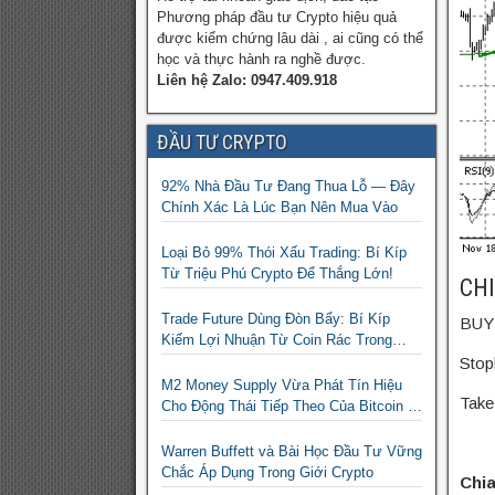
Phương pháp đầu tư Crypto hiệu quả
được kiểm chứng lâu dài , ai cũng có thể
học và thực hành ra nghề được.
Liên hệ Zalo: 0947.409.918
ĐẦU TƯ CRYPTO
92% Nhà Đầu Tư Đang Thua Lỗ — Đây
Chính Xác Là Lúc Bạn Nên Mua Vào
Loại Bỏ 99% Thói Xấu Trading: Bí Kíp
Từ Triệu Phú Crypto Để Thắng Lớn!
CH
Trade Future Dùng Đòn Bẩy: Bí Kíp
BUY 
Kiếm Lợi Nhuận Từ Coin Rác Trong
Mùa Trâu | Chiến Lược Short Bán
Stop
Khống
M2 Money Supply Vừa Phát Tín Hiệu
Take 
Cho Động Thái Tiếp Theo Của Bitcoin —
Bí Mật Mà Các Bạn Trader Đang Bỏ Lỡ!
Warren Buffett và Bài Học Đầu Tư Vững
Chắc Áp Dụng Trong Giới Crypto
Chia