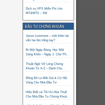
sàn XM
Dịch vụ VPS Miễn Phí cho
MT4/MT5 – XM
ĐẦU TƯ CHỨNG KHOÁN
Jesse Livermore – một thiên tài
vẫn hai lần trắng tay?
Đi Một Ngày Đàng, Học Một
Sàng Khôn – Ngày 1: Chợ Phố
Cổ Istanbul
Thuật Ngữ Vỡ Lòng Chứng
Khoán Từ A-Z – Dành Cho
Người mới tìm hiểu
Đồng Đô La Mất Giá & Cơ Hội
Vàng Cho Nhà Đầu Tư
Hiểu Biết và Tối Ưu Hóa Thuế
Cho Nhà Đầu Tư Chứng Khoán