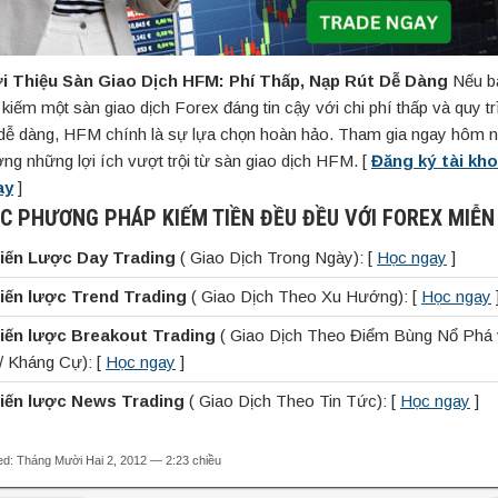
i Thiệu Sàn Giao Dịch HFM: Phí Thấp, Nạp Rút Dễ Dàng
Nếu b
 kiếm một sàn giao dịch Forex đáng tin cậy với chi phí thấp và quy t
 dễ dàng, HFM chính là sự lựa chọn hoàn hảo. Tham gia ngay hôm n
ng những lợi ích vượt trội từ sàn giao dịch HFM. [
Đăng ký tài kh
ay
]
C PHƯƠNG PHÁP KIẾM TIỀN ĐỀU ĐỀU VỚI FOREX MIỄN
iến Lược Day Trading
( Giao Dịch Trong Ngày): [
Học ngay
]
iến lược Trend Trading
( Giao Dịch Theo Xu Hướng): [
Học ngay
iến lược Breakout Trading
( Giao Dịch Theo Điểm Bùng Nổ Phá
ợ/ Kháng Cự): [
Học ngay
]
iến lược News Trading
( Giao Dịch Theo Tin Tức): [
Học ngay
]
d: Tháng Mười Hai 2, 2012 — 2:23 chiều