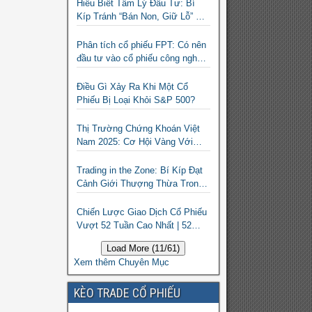
Hiểu Biết Tâm Lý Đầu Tư: Bí
Kíp Tránh “Bán Non, Giữ Lỗ” Để
Thành Công Trên Thị Trường
Chứng Khoán
Phân tích cổ phiếu FPT: Có nên
đầu tư vào cổ phiếu công nghệ
Việt Nam?
Điều Gì Xảy Ra Khi Một Cổ
Phiếu Bị Loại Khỏi S&P 500?
Thị Trường Chứng Khoán Việt
Nam 2025: Cơ Hội Vàng Với
ETF Theo Chỉ Số Index
Trading in the Zone: Bí Kíp Đạt
Cảnh Giới Thượng Thừa Trong
Đầu Tư Chứng Khoán
Chiến Lược Giao Dịch Cổ Phiếu
Vượt 52 Tuần Cao Nhất | 52
Week High | Stock Screener
Load More (11/61)
Xem thêm Chuyên Mục
KÈO TRADE CỔ PHIẾU