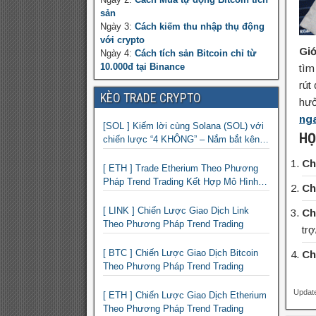
sản
Ngày 3:
Cách kiếm thu nhập thụ động
với crypto
Giớ
Ngày 4:
Cách tích sản Bitcoin chỉ từ
10.000đ tại Binance
tìm
rút
KÈO TRADE CRYPTO
hưở
ng
[SOL ] Kiếm lời cùng Solana (SOL) với
HỌ
chiến lược “4 KHÔNG” – Nắm bắt kênh
xu hướng & Chia vốn hợp lý
Ch
[ ETH ] Trade Etherium Theo Phương
Pháp Trend Trading Kết Hợp Mô Hình
Ch
Giá 2 Đáy
[ LINK ] Chiến Lược Giao Dịch Link
Ch
Theo Phương Pháp Trend Trading
tr
[ BTC ] Chiến Lược Giao Dịch Bitcoin
Ch
Theo Phương Pháp Trend Trading
Update
[ ETH ] Chiến Lược Giao Dịch Etherium
Theo Phương Pháp Trend Trading