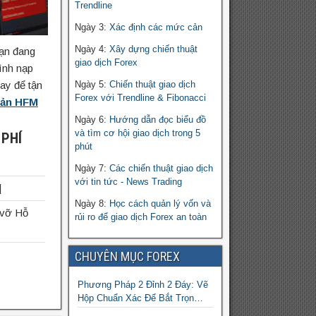
Trendline
Ngày 3:
Xác định các mức cản
Ngày 4:
Xây dựng chiến thuật
ạn đang
giao dịch Forex
rình nạp
ay để tận
Ngày 5:
Chiến thuật giao dịch
Forex với Trendline & Fibonacci
oản HFM
Ngày 6:
Hướng dẫn đọc biểu đồ
và tìm cơ hội giao dịch trong 5
 PHÍ
phút
Ngày 7:
Các chiến thuật giao dịch
với tin tức - News Trading
]
Ngày 8:
Học cách quản lý vốn và
 vỡ Hỗ
rủi ro để giao dịch Forex an toàn
CHUYÊN MỤC FOREX
Phương Pháp 2 Đỉnh 2 Đáy: Vẽ
Hộp Chuẩn Xác Để Bắt Trọn
Sóng Breakout Cho Trader Forex