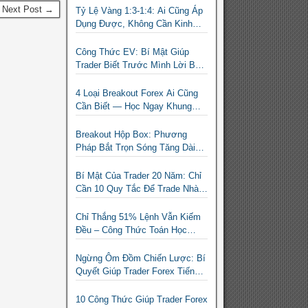
Next Post →
Tỷ Lệ Vàng 1:3-1:4: Ai Cũng Áp
Dụng Được, Không Cần Kinh
Nghiệm Nhiều
Công Thức EV: Bí Mật Giúp
Trader Biết Trước Mình Lời Bao
Nhiêu Mỗi Tháng
4 Loại Breakout Forex Ai Cũng
Cần Biết — Học Ngay Khung
Phân Loại Giúp Trader Nhàn Mà
Vẫn Ăn Tiền
Breakout Hộp Box: Phương
Pháp Bắt Trọn Sóng Tăng Dài
Hạn Cho Trader Forex
Bí Mật Của Trader 20 Năm: Chỉ
Cần 10 Quy Tắc Để Trade Nhàn
Mà Vẫn Có Lời
Chỉ Thắng 51% Lệnh Vẫn Kiếm
Đều – Công Thức Toán Học
Giúp Trader Nhỏ Lẻ Không Cần
Thắng Nhiều Lệnh
Ngừng Ôm Đồm Chiến Lược: Bí
Quyết Giúp Trader Forex Tiến
Bộ Nhanh Gấp 10 Lần
10 Công Thức Giúp Trader Forex