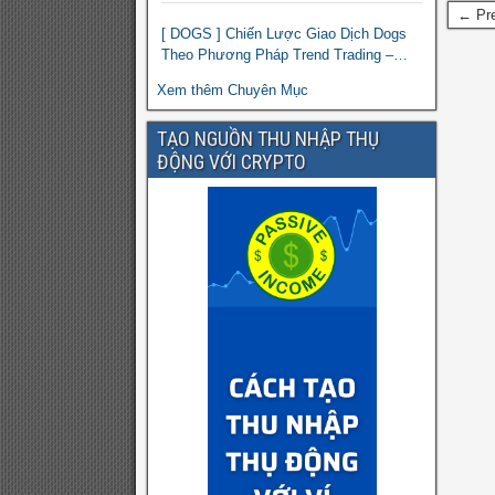
← Pre
[ DOGS ] Chiến Lược Giao Dịch Dogs
Theo Phương Pháp Trend Trading –
Đồng Crypto Mới Niêm Yết trên Binance
Xem thêm Chuyên Mục
TẠO NGUỒN THU NHẬP THỤ
ĐỘNG VỚI CRYPTO