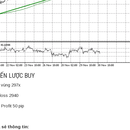
IẾN LƯỢC BUY
vùng 297x
loss 2940
Profit 50 pip
 sẻ thông tin: