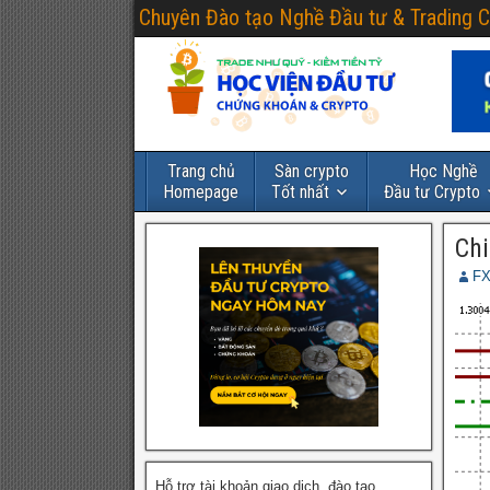
Chuyên Đào tạo Nghề Đầu tư & Trading C
Trang chủ
Sàn crypto
Học Nghề
Homepage
Tốt nhất
Đầu tư Crypto
Ch
FX
Hỗ trợ tài khoản giao dịch, đào tạo