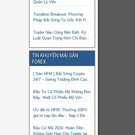
Quản Lý Vốn
Trendline Breakout: Phương
Pháp Bắt Sóng Từ Gốc Kết Hợp
MA Và Bollinger Bands Cho
Trader Forex
Trader Nào Cũng Nên Biết: Kỷ
Luật Quan Trọng Hơn Chỉ Báo
“Xịn”
TIN KHUYẾN MÃI SÀN
FOREX
[ Sàn HFM ] Bắt Sóng Crypto
24/7 – Swing Trading Đỉnh Cao
Với Đòn Bẩy 1:1000
Đầu Tư Cổ Phiếu Mỹ Không Đòn
Bẩy: Hodl Cổ Phiếu Mỹ Với
HFM: Ít Tốn Công, Lợi Nhuận
Đều Đều | cổ phiếu CFD
Ưu đãi từ HFM: Thưởng 100%
giá trị nạp lần đầu – Nạp 1 Được
2 – Chinh Phục Thị Trường
Ngay!
Bầu Cử Mỹ 2024: Hoàn Tiền
Không Giới Hạn Cho Trader tại