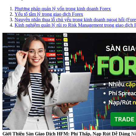
Phương pháp quản lý vốn trong kinh doanh Forex
Yếu tố tâm lý trong giao dịch Forex
Nguyên nhân thua lỗ chủ yếu trong kinh doanh ngoại hối (Fore
Kinh nghiệm quản lý rủi ro Risk Management trong giao dịch 
Giới Thiệu Sàn Giao Dịch HFM: Phí Thấp, Nạp Rút Dễ Dàng
Nế