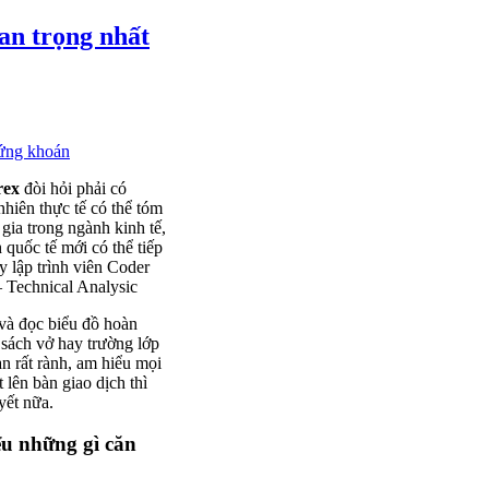
an trọng nhất
ứng khoán
rex
đòi hỏi phải có
 nhiên thực tế có thể tóm
gia trong ngành kinh tế,
 quốc tế mới có thể tiếp
y lập trình viên Coder
– Technical Analysic
 và đọc biểu đồ hoàn
ó sách vở hay trường lớp
ạn rất rành, am hiểu mọi
 lên bàn giao dịch thì
yết nữa.
ểu những gì căn