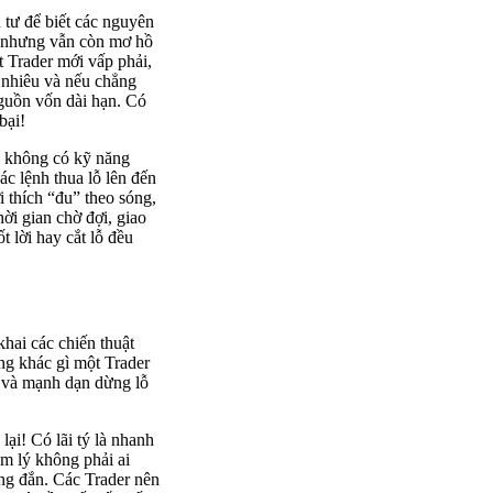
u tư để biết các nguyên
m nhưng vẫn còn mơ hồ
t Trader mới vấp phải,
o nhiêu và nếu chẳng
guồn vốn dài hạn. Có
bại!
u không có kỹ năng
ác lệnh thua lỗ lên đến
 thích “đu” theo sóng,
ời gian chờ đợi, giao
 lời hay cắt lỗ đều
khai các chiến thuật
ông khác gì một Trader
 và mạnh dạn dừng lỗ
ại! Có lãi tý là nhanh
m lý không phải ai
úng đắn. Các Trader nên