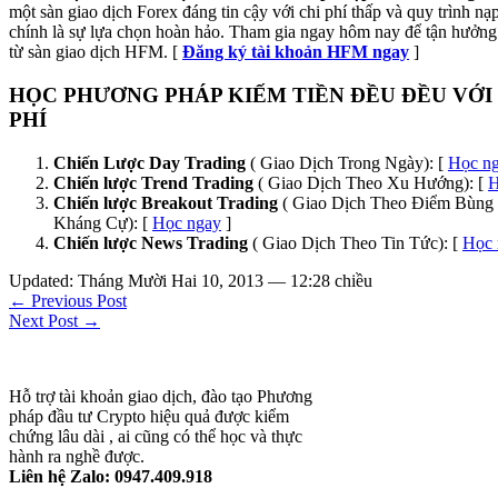
một sàn giao dịch Forex đáng tin cậy với chi phí thấp và quy trình n
chính là sự lựa chọn hoàn hảo. Tham gia ngay hôm nay để tận hưởng 
từ sàn giao dịch HFM. [
Đăng ký tài khoản HFM ngay
]
HỌC PHƯƠNG PHÁP KIẾM TIỀN ĐỀU ĐỀU VỚI
PHÍ
Chiến Lược Day Trading
( Giao Dịch Trong Ngày): [
Học n
Chiến lược Trend Trading
( Giao Dịch Theo Xu Hướng): [
H
Chiến lược Breakout Trading
( Giao Dịch Theo Điểm Bùng 
Kháng Cự): [
Học ngay
]
Chiến lược News Trading
( Giao Dịch Theo Tin Tức): [
Học 
Updated: Tháng Mười Hai 10, 2013 — 12:28 chiều
← Previous Post
Next Post →
Hỗ trợ tài khoản giao dịch, đào tạo Phương
pháp đầu tư Crypto hiệu quả được kiểm
chứng lâu dài , ai cũng có thể học và thực
hành ra nghề được.
Liên hệ Zalo: 0947.409.918