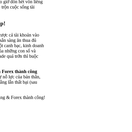
o giờ dồn hết vốn liếng
trộn cuộc sống tài
Up!
cược cả tài khoản vào
 sẵn sàng ăn thua đủ
một canh bạc, kinh doanh
 của những con số và
ade quá trớn thì buộc
 Forex thành công
ự nỗ lực của bản thân,
ắng lẫn thất bại (sau
ng & Forex thành công!