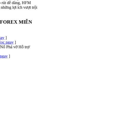
ạp rút dễ dàng, HFM
những lợi ích vượt trội
 FOREX MIỄN
gay
]
ọc ngay
]
Nổ Phá vỡ Hỗ trợ/
ngay
]