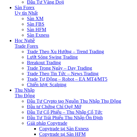
Đầu Tư Vàng Doji
Sàn Forex
Uy tín Nhất
Sàn XM
Sàn FBS
Sàn HFM
Sàn Exness
Học Nghề
Trade Forex
Trade Theo Xu Hướng – Trend Trading
Lướt Sóng Swing Trading
Breakout Trading
Trade Trong Ngày – Day Trading
Trade Theo Tin Tức – News Trading
Trade Tự Động – Robot – EA MT4/MT5
Chiến lược Scalping
Thu Nhập
Thụ Động
Đầu Tư Crypto tạo Nguồn Thu Nhập Thụ Động
Đầu tư Chứng Chỉ Quỹ Mở
Đầu Tư Cổ Phiếu – Thu Nhập Cổ Tức
Đầu Tư Trái Phiếu Thu Nhập Ổn Định
Giải pháp Copytrade
Copytrade tại Sàn Exness
Copytrade tại Sàn HFM