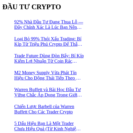
ĐẦU TƯ CRYPTO
92% Nhà Đầu Tư Đang Thua Lỗ —
Đây Chính Xác Là Lúc Bạn Nên
Mua Vào
Loại Bỏ 99% Thói Xấu Trading: Bí
Kíp Từ Triệu Phú Crypto Để Thắng
Lớn!
Trade Future Dùng Đòn Bẩy: Bí Kíp
Kiếm Lợi Nhuận Từ Coin Rác
Trong Mùa Trâu | Chiến Lược Short
Bán Khống
M2 Money Supply Vừa Phát Tín
Hiệu Cho Động Thái Tiếp Theo Của
Bitcoin — Bí Mật Mà Các Bạn
Trader Đang Bỏ Lỡ! 🚀
Warren Buffett và Bài Học Đầu Tư
Vững Chắc Áp Dụng Trong Giới
Crypto
Chiến Lược Barbell của Warren
Buffett Cho Các Trader Crypto
5 Dấu Hiệu Bạn Là Một Trader
Chưa Hiệu Quả (Từ Kinh Nghiệm