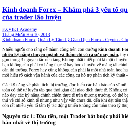
Kinh doanh Forex – Khám phá 3 yếu tố qu
của trader lão luyện
FXVIET Academy
Tháng Mười Hai 10, 2013
Kinh doanh Forex
,
Quản Lý Tâm Lý Giao Dịch Forex - Crypto - Ch
Nhiều người cho rằng để thành công trên con đường
kinh doanh Fo
nhiều kỹ năng chuyên ngành và thậm chí có cả sự may mắn
, tuy
gọn trong 3 nguyên tắc nền tảng Không nhất thiết phải là một chuyên 
bạn không cần phải có bằng thạc sĩ hay học chuyên về mảng tài chính
cận thị trường Forex hay cũng không cần phải là một nhà toán học ha
mới hiểu rõ cách vận hành của các công cụ hỗ trợ phân tích kỹ thuật 
Các kỹ năng về phân tích thị trường, đọc hiểu các bản báo cáo vĩ mô
toàn có thể tự luyện tập qua thời gian dài giao dịch thực tế. Không c
nào dạy các kỹ năng chinh chiến thực tế trên thương trường, có thể b
thứ về chỉ số kinh tế nhưng như vậy vẫn chưa đủ, đến khi đặt tiền thật
còn rất nhiều yếu tố tâm lý tác động khiến không còn tuần theo lý thu
Nguyên tắc 1: Đầu tiên, một Trader bắt buộc phải hi
bản nhất về thị trường