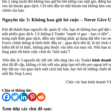
lưu ý rằng tuyệt đối không bao giờ bỏ hết trứng vào một giỏ, đừng ba
vào tài khoản giao dịch. Chỉ nên đầu tư một khoản mà không làm xáo 
chính của bạn.
Nguyên tắc 3: Không bao giờ bỏ cuộc – Never Give 
Khi đã thành thạo nguyên tắc quản lý vốn, bạn sẽ không bao giờ đặt 
một phiên giao dịch. Có không ít Trader “mạnh vì gạo – bạo vì tiền”,
trong một lệnh giao dịch, điều này không khác gì đang đặt tiền vào 
Forex chính thống là hình thức đầu tư – giao dịch tiền tệ, là trò chơi
kiếm lời từ tri thức, không phụ thuộc vào hên xui may rủi. Nếu bạn tr
lòng phải rời khỏi cuộc chơi do “khô máu”!
Trên đây là 3 nguyên tắc hết sức nền tảng cho các Trader
kinh doanh
như đã đề cập, không có bài viết nào giúp bạn trở nên pro ngoại trừ s
hãy bắt tay vào giao dịch một cách bài bản, học hỏi từ những chiến th
mỗi lần Stop Loss).
Chúc các bạn kinh doanh Và
Chia sẻ thông tin:
Xem tiếp các chủ đề sau: