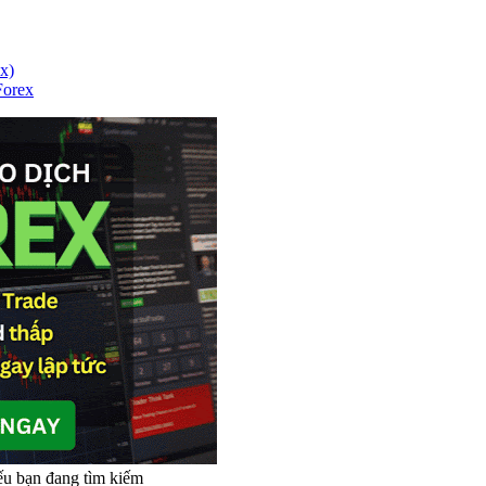
x)
Forex
u bạn đang tìm kiếm