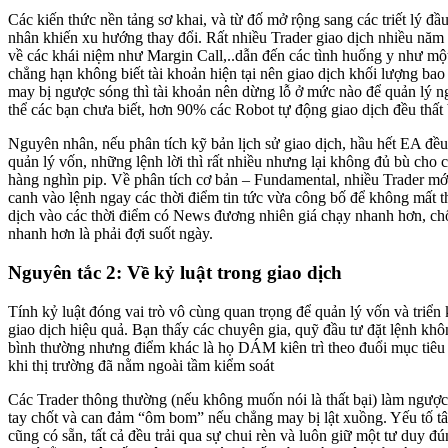
Các kiến thức nền tảng sơ khai, và từ đố mở rộng sang các triết lý đầ
nhân khiến xu hướng thay đổi. Rất nhiều Trader giao dịch nhiều nă
về các khái niệm như Margin Call,..dẫn đến các tình huống y như mộ
chẳng hạn không biết tài khoản hiện tại nên giao dịch khối lượng ba
may bị ngược sóng thì tài khoản nên dừng lỗ ở mức nào để quản lý n
thể các bạn chưa biết, hơn 90% các Robot tự động giao dịch đều thất 
Nguyên nhân, nếu phân tích kỹ bản lịch sử giao dịch, hầu hết EA đề
quản lý vốn, những lệnh lời thì rất nhiều nhưng lại không đủ bù cho c
hàng nghìn pip. Về phân tích cơ bản – Fundamental, nhiều Trader mới
canh vào lệnh ngay các thời điểm tin tức vừa công bố để không mất th
dịch vào các thời điểm có News đương nhiên giá chạy nhanh hơn, chốt
nhanh hơn là phải đợi suốt ngày.
Nguyên tắc 2: Về kỷ luật trong giao dịch
Tính kỷ luật đóng vai trò vô cùng quan trọng để quản lý vốn và triển 
giao dịch hiệu quả. Bạn thấy các chuyên gia, quỹ đầu tư đặt lệnh kh
bình thường nhưng điểm khác là họ DÁM kiên trì theo đuổi mục tiêu
khi thị trường đã nằm ngoài tầm kiểm soát
Các Trader thông thường (nếu không muốn nói là thất bại) làm ngược l
tay chốt và can đảm “ôm bom” nếu chẳng may bị lật xuồng. Yếu tố tâ
cũng có sẵn, tất cả đều trải qua sự chui rèn và luôn giữ một tư duy đ