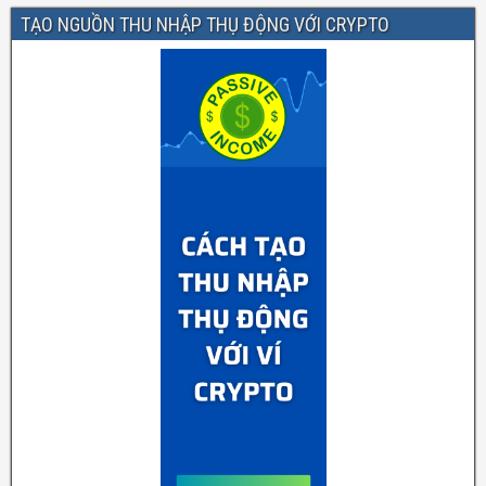
TẠO NGUỒN THU NHẬP THỤ ĐỘNG VỚI CRYPTO