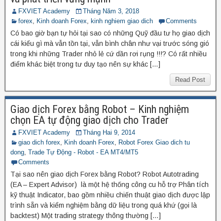
FXVIET Academy
Tháng Năm 3, 2018
forex
,
Kinh doanh Forex
,
kinh nghiem giao dich
Comments
Có bao giờ bạn tự hỏi tại sao có những Quỹ đầu tư họ giao dịch
cái kiểu gì mà vẫn tồn tại, vẫn bình chân như vại trước sóng gió
trong khi những Trader nhỏ lẻ cứ dần rơi rụng !!!? Có rất nhiều
điểm khác biệt trong tư duy tạo nên sự khác […]
Read Post
Giao dịch Forex bằng Robot – Kinh nghiệm
chọn EA tự động giao dịch cho Trader
FXVIET Academy
Tháng Hai 9, 2014
giao dich forex
,
Kinh doanh Forex
,
Robot Forex Giao dich tu
dong
,
Trade Tự Động - Robot - EA MT4/MT5
Comments
Tại sao nên giao dịch Forex bằng Robot? Robot Autotrading
(EA – Expert Advisor) là một hệ thống công cu hỗ trợ Phân tích
kỹ thuật Indicator, bao gồm nhiều chiến thuật giao dịch được lập
trình sẵn và kiểm nghiệm bằng dữ liệu trong quá khứ (gọi là
backtest) Một trading strategy thông thường […]