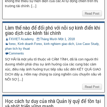
không thể thiếu sự hiện diện của các AI tự động chiến trên thị
trường tài chính. […]
Read Post
Làm thế nào để đối phó với nỗi sợ kinh điển khi
giao dịch các kênh tài chính
FXVIET Academy
Tháng Mười Một 1, 2018
forex
,
Kinh doanh Forex
,
kinh nghiem giao dich
,
Live Case Study
,
phan tich ky thuat
Comments
SỢ HÃI là một yếu tố thuộc về CẢM TÍNH, đã là con người thì
đương nhiên phải chịu sự ảnh hưởng của các cung bậc cảm
xúc, điều này ảnh hưởng trực tiếp sâu sắc đến KẾT QUẢ GIAO
DỊCH đấy ạ. Hôm nay chúng ta cùng nghiên cứu chuyên sâu về
NỖI SỢ […]
Read Post
Học cách tư duy của nhà Quản lý quỹ để tồn tại
và phát triển vững mạnh