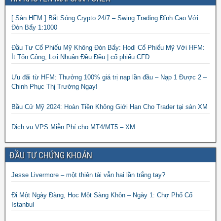
[ Sàn HFM ] Bắt Sóng Crypto 24/7 – Swing Trading Đỉnh Cao Với
Đòn Bẩy 1:1000
Đầu Tư Cổ Phiếu Mỹ Không Đòn Bẩy: Hodl Cổ Phiếu Mỹ Với HFM:
Ít Tốn Công, Lợi Nhuận Đều Đều | cổ phiếu CFD
Ưu đãi từ HFM: Thưởng 100% giá trị nạp lần đầu – Nạp 1 Được 2 –
Chinh Phục Thị Trường Ngay!
Bầu Cử Mỹ 2024: Hoàn Tiền Không Giới Hạn Cho Trader tại sàn XM
Dịch vụ VPS Miễn Phí cho MT4/MT5 – XM
ĐẦU TƯ CHỨNG KHOÁN
Jesse Livermore – một thiên tài vẫn hai lần trắng tay?
Đi Một Ngày Đàng, Học Một Sàng Khôn – Ngày 1: Chợ Phố Cổ
Istanbul