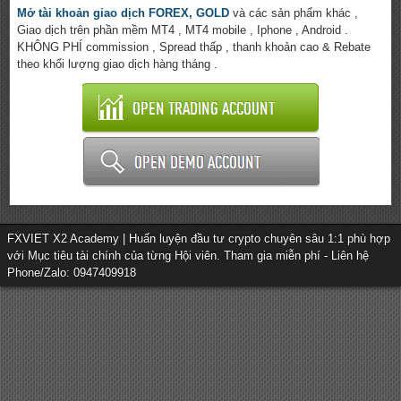
Mở tài khoản giao dịch FOREX, GOLD
và các sản phẩm khác ,
Giao dịch trên phần mềm MT4 , MT4 mobile , Iphone , Android .
KHÔNG PHÍ commission , Spread thấp , thanh khoản cao & Rebate
theo khối lượng giao dịch hàng tháng .
FXVIET X2 Academy | Huấn luyện đầu tư crypto chuyên sâu 1:1 phù hợp
với Mục tiêu tài chính của từng Hội viên. Tham gia miễn phí - Liên hệ
Phone/Zalo: 0947409918