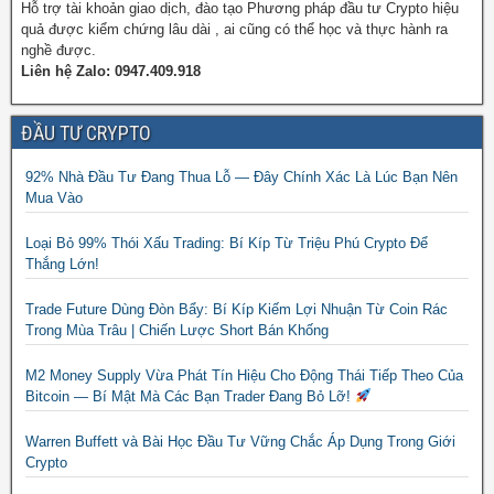
Hỗ trợ tài khoản giao dịch, đào tạo Phương pháp đầu tư Crypto hiệu
quả được kiểm chứng lâu dài , ai cũng có thể học và thực hành ra
nghề được.
Liên hệ Zalo: 0947.409.918
ĐẦU TƯ CRYPTO
92% Nhà Đầu Tư Đang Thua Lỗ — Đây Chính Xác Là Lúc Bạn Nên
Mua Vào
Loại Bỏ 99% Thói Xấu Trading: Bí Kíp Từ Triệu Phú Crypto Để
Thắng Lớn!
Trade Future Dùng Đòn Bẩy: Bí Kíp Kiếm Lợi Nhuận Từ Coin Rác
Trong Mùa Trâu | Chiến Lược Short Bán Khống
M2 Money Supply Vừa Phát Tín Hiệu Cho Động Thái Tiếp Theo Của
Bitcoin — Bí Mật Mà Các Bạn Trader Đang Bỏ Lỡ!
Warren Buffett và Bài Học Đầu Tư Vững Chắc Áp Dụng Trong Giới
Crypto