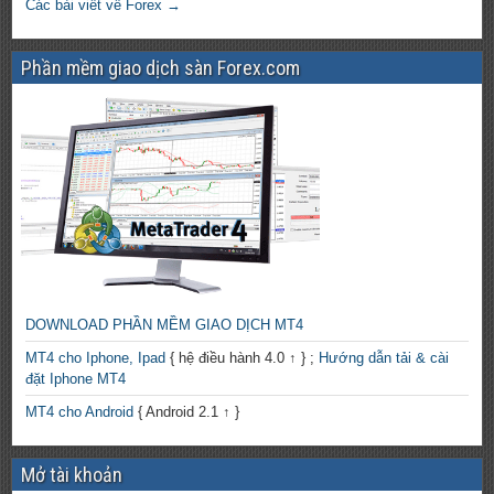
Các bài viết về Forex →
Phần mềm giao dịch sàn Forex.com
DOWNLOAD PHẦN MỀM GIAO DỊCH MT4
MT4 cho Iphone, Ipad
{ hệ điều hành 4.0 ↑ } ;
Hướng dẫn tải & cài
đặt Iphone MT4
MT4 cho Android
{ Android 2.1 ↑ }
Mở tài khoản