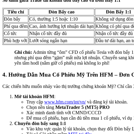
So sánh giữa Trade tài khoản đòn bẩy cao và Đòn Bẩy 1:1
Tiêu chí
Đòn Bẩy cao
Đòn Bẩy 1:1
Đòn bẩy
Có, thường 1:5 hoặc 1:10
Không sử dụng đòn
Phí qua đêm
Cao, ảnh hưởng lợi nhuận dài hạn
Không có phí qua 
Cổ tức
Nhận cổ tức đầy đủ
Nhận cổ tức đầy đủ
Phù hợp với
Lướt sóng ngắn hạn
Đầu tư dài hạn, an t
Ghi chú:
Admin từng “ôm” CFD cổ phiếu Tesla với đòn bẩy 1
nhưng phí qua đêm “gặm” mất nửa lợi nhuận. Chuyển sang kh
yên tâm hodl (nắm giữ cổ phiếu) mà không lo phí!
4. Hướng Dẫn Mua Cổ Phiếu Mỹ Trên HFM – Đơn 
Các chiến hữu muốn nhảy vào thị trường chứng khoán Mỹ? Chỉ cần 
Mở tài khoản HFM
:
Truy cập
www.hfm.com/int/vn/
và đăng ký tài khoản.
Chọn nền tảng
MetaTrader 5 (MT5) PRO
Xác minh danh tính với CMND/CCCD
Để mua cổ phiếu, bạn cần đủ tiền mua 1 cổ phiếu, ví d
Chuyển đòn bẩy sang 1:1
Vào khu vực quản lý tài khoản, chọn thay đổi Đòn bẩy 