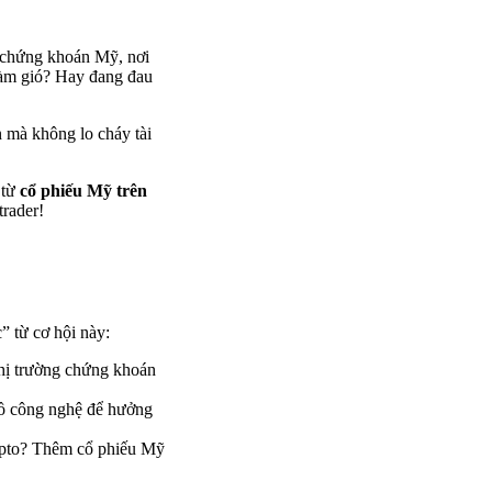
g chứng khoán Mỹ, nơi
àm gió? Hay đang đau
n mà không lo cháy tài
 từ
cổ phiếu Mỹ trên
trader!
” từ cơ hội này:
thị trường chứng khoán
lồ công nghệ để hưởng
rypto? Thêm cổ phiếu Mỹ