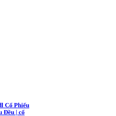
l Cổ Phiếu
 Đều | cổ