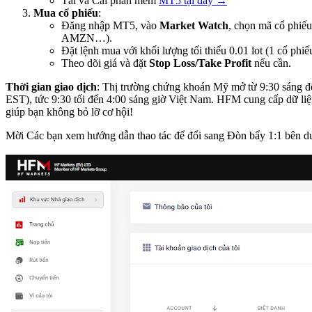
Tải và Cài phần mềm
MT5 tại đây →
Mua cổ phiếu
:
Đăng nhập MT5, vào
Market Watch
, chọn mã cổ phi
AMZN…).
Đặt lệnh mua với khối lượng tối thiểu 0.01 lot (1 cổ phiế
Theo dõi giá và đặt
Stop Loss/Take Profit
nếu cần.
Thời gian giao dịch
: Thị trường chứng khoán Mỹ mở từ 9:30 sáng đế
EST), tức 9:30 tối đến 4:00 sáng giờ Việt Nam. HFM cung cấp dữ liệu
giúp bạn không bỏ lỡ cơ hội!
Mời Các bạn xem hướng dẫn thao tác để đổi sang Đòn bẩy 1:1 bên d