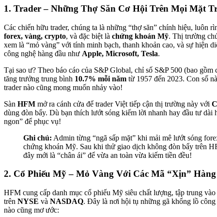
1. Trader – Những Thợ Săn Cơ Hội Trên Mọi Mặt T
Các chiến hữu trader, chúng ta là những “thợ săn” chính hiệu, luôn rìn
forex, vàng, crypto
, và đặc biệt là
chứng khoán Mỹ
. Thị trường c
xem là “mỏ vàng” với tính minh bạch, thanh khoản cao, và sự hiện di
công nghệ hàng đầu như
Apple, Microsoft, Tesla
.
Tại sao ư? Theo báo cáo của S&P Global, chỉ số S&P 500 (bao gồm 
tăng trưởng trung bình
10.7% mỗi năm
từ 1957 đến 2023. Con số nà
trader nào cũng mong muốn nhảy vào!
Sàn
HFM
mở ra cánh cửa để trader Việt tiếp cận thị trường này với
C
dùng đòn bẩy. Dù bạn thích lướt sóng kiếm lời nhanh hay đầu tư dà
ngon” để phục vụ!
Ghi chú:
Admin từng “ngã sấp mặt” khi mải mê lướt sóng for
chứng khoán Mỹ. Sau khi thử giao dịch không đòn bẩy trên H
đây mới là “chân ái” để vừa an toàn vừa kiếm tiền đều!
2. Cổ Phiếu Mỹ – Mỏ Vàng Với Các Mã “Xịn” Hàng
HFM cung cấp danh mục cổ phiếu Mỹ siêu chất lượng, tập trung vào 
trên
NYSE
và
NASDAQ
. Đây là nơi hội tụ những gã khổng lồ công
nào cũng mơ ước: