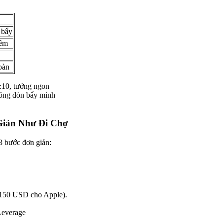
 bẩy
đêm
oàn
:10, tưởng ngon
ông đòn bẩy mình
Giản Như Đi Chợ
3 bước đơn giản:
ụ 150 USD cho Apple).
Leverage