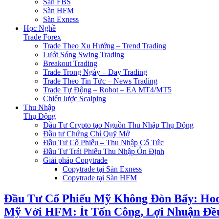
Sàn FBS
Sàn HFM
Sàn Exness
Học Nghề
Trade Forex
Trade Theo Xu Hướng – Trend Trading
Lướt Sóng Swing Trading
Breakout Trading
Trade Trong Ngày – Day Trading
Trade Theo Tin Tức – News Trading
Trade Tự Động – Robot – EA MT4/MT5
Chiến lược Scalping
Thu Nhập
Thụ Động
Đầu Tư Crypto tạo Nguồn Thu Nhập Thụ Động
Đầu tư Chứng Chỉ Quỹ Mở
Đầu Tư Cổ Phiếu – Thu Nhập Cổ Tức
Đầu Tư Trái Phiếu Thu Nhập Ổn Định
Giải pháp Copytrade
Copytrade tại Sàn Exness
Copytrade tại Sàn HFM
Đầu Tư Cổ Phiếu Mỹ Không Đòn Bẩy: Hod
Mỹ Với HFM: Ít Tốn Công, Lợi Nhuận Đều