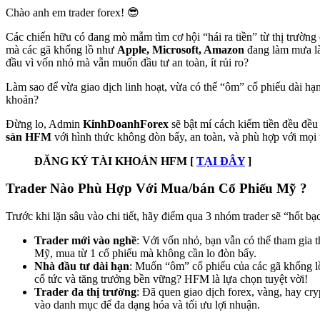
Chào anh em trader forex! 😎
Các chiến hữu có đang mò mẫm tìm cơ hội “hái ra tiền” từ thị trườn
mà các gã khổng lồ như
Apple, Microsoft, Amazon
đang làm mưa l
đầu vì vốn nhỏ mà vẫn muốn đầu tư an toàn, ít rủi ro?
Làm sao để vừa giao dịch linh hoạt, vừa có thể “ôm” cổ phiếu dài hạ
khoản?
Đừng lo, Admin
KinhDoanhForex
sẽ bật mí cách kiếm tiền đều đều
sàn HFM
với hình thức không đòn bẩy, an toàn, và phù hợp với mọi 
ĐĂNG KÝ TÀI KHOẢN HFM [
TẠI ĐÂY
]
Trader Nào Phù Hợp Với Mua/bán Cổ Phiếu Mỹ ?
Trước khi lặn sâu vào chi tiết, hãy điểm qua 3 nhóm trader sẽ “hốt bạc
Trader mới vào nghề
: Với vốn nhỏ, bạn vẫn có thể tham gia 
Mỹ, mua từ 1 cổ phiếu mà không cần lo đòn bẩy.
Nhà đầu tư dài hạn
: Muốn “ôm” cổ phiếu của các gã khổng 
cổ tức và tăng trưởng bền vững? HFM là lựa chọn tuyệt vời!
Trader đa thị trường
: Đã quen giao dịch forex, vàng, hay c
vào danh mục để đa dạng hóa và tối ưu lợi nhuận.