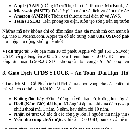
Apple (AAPL)
: Ông lớn với hệ sinh thái iPhone, MacBook, tă
Microsoft (MSFT)
: Đế chế phần mềm và dịch vụ đám mây Az
Amazon (AMZN)
: Thống trị thương mại điện tử và AWS.
Tesla (TSLA)
: Tiên phong xe điện, luôn tạo sóng trên thị trườ
Những mã này không chỉ có tiềm năng tăng giá mạnh mà còn mang l
dụ, theo Dividend.com, Apple trả cổ tức trung bình
0.82 USD/cổ phi
thu nhập thụ động không hề nhỏ!
Ví dụ thực tế:
Nếu bạn mua 10 cổ phiếu Apple với giá 150 USD/cổ p
USD), và giá tăng lên 200 USD sau 1 năm, bạn lãi 500 USD. Thêm 
tổng lợi nhuận là 508.2 USD – không cần tốn công sức lướt sóng liên
3. Giao Dịch CFDS STOCK – An Toàn, Dài Hạn, Hờ
Giao dịch Mua Cổ Phiếu trên HFM là lựa chọn vàng cho các chiến h
mà vẫn có cơ hội sinh lời lớn. Vì sao?
Không đòn bẩy
: Đầu tư đúng số vốn bạn có, không lo cháy tà
Hodl (Nắm Giữ) dài hạn
: Không bị áp lực phí qua đêm (swap)
phiếu thoải mái 1 năm, 5 năm, hay thậm chí 10 năm.
Nhận cổ tức
: Cổ tức từ các công ty lớn là nguồn thu nhập thụ 
Vốn nhỏ cũng chơi được
: Chỉ cần 150 USD, bạn đã có thể m