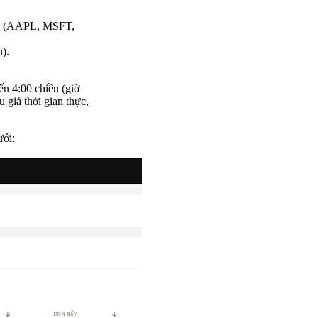
ếu (AAPL, MSFT,
u).
n 4:00 chiều (giờ
 giá thời gian thực,
ưới: