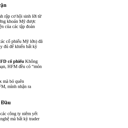
rận
h rập cơ hội sinh lời từ
hứng khoán Mỹ được
ện của các tập đoàn
các cổ phiếu Mỹ lớn) đã
y đủ để khiến bất kỳ
FD cổ phiếu
Không
i hạn, HFM đều có “món
ex mà bỏ quên
FM, mình nhận ra
 Đầu
các công ty niêm yết
 nghệ mà bất kỳ trader