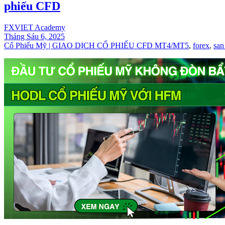
phiếu CFD
FXVIET Academy
Tháng Sáu 6, 2025
Cổ Phiếu Mỹ | GIAO DỊCH CỔ PHIẾU CFD MT4/MT5
,
forex
,
san