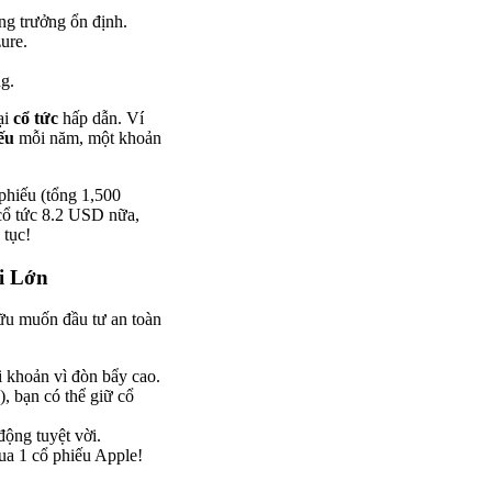
ng trưởng ổn định.
ure.
ng.
ại
cổ tức
hấp dẫn. Ví
ếu
mỗi năm, một khoản
hiếu (tổng 1,500
cổ tức 8.2 USD nữa,
 tục!
i Lớn
ữu muốn đầu tư an toàn
i khoản vì đòn bẩy cao.
, bạn có thể giữ cổ
động tuyệt vời.
ua 1 cổ phiếu Apple!