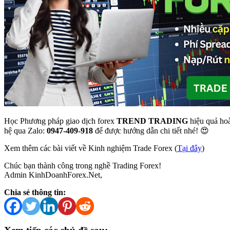
Học Phương pháp giao dịch forex
TREND TRADING
hiệu quả hoà
hệ qua Zalo:
0947-409-918
để được hướng dẫn chi tiết nhé! 😍
Xem thêm các bài viết về Kinh nghiệm Trade Forex (
Tại đây
)
Chúc bạn thành công trong nghề Trading Forex!
Admin KinhDoanhForex.Net,
Chia sẻ thông tin: