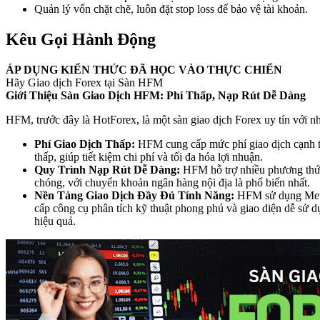
Quản lý vốn chặt chẽ, luôn đặt stop loss để bảo vệ tài khoản.
Kêu Gọi Hành Động
ÁP DỤNG KIẾN THỨC ĐÃ HỌC VÀO THỰC CHIẾN
Hãy Giao dịch Forex tại Sàn HFM
Giới Thiệu Sàn Giao Dịch HFM: Phí Thấp, Nạp Rút Dễ Dàng
HFM, trước đây là HotForex, là một sàn giao dịch Forex uy tín với nhữ
Phí Giao Dịch Thấp:
HFM cung cấp mức phí giao dịch cạnh t
thấp, giúp tiết kiệm chi phí và tối đa hóa lợi nhuận.
Quy Trình Nạp Rút Dễ Dàng:
HFM hỗ trợ nhiều phương thức
chóng, với chuyển khoản ngân hàng nội địa là phổ biến nhất.
Nền Tảng Giao Dịch Đầy Đủ Tính Năng:
HFM sử dụng Meta
cấp công cụ phân tích kỹ thuật phong phú và giao diện dễ sử dụ
hiệu quả.