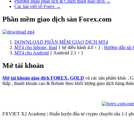
Phương pháp phân tích & Chiến thuật giao dịch →
Các bài viết về Forex →
Phần mềm giao dịch sàn Forex.com
DOWNLOAD PHẦN MỀM GIAO DỊCH MT4
MT4 cho Iphone, Ipad
{ hệ điều hành 4.0 ↑ } ;
Hướng dẫn tải 
MT4 cho Android
{ Android 2.1 ↑ }
Mở tài khoản
Mở tài khoản giao dịch FOREX, GOLD
và các sản phẩm khác , 
thấp , thanh khoản cao & Rebate theo khối lượng giao dịch hàng thán
FXVIET X2 Academy | Huấn luyện đầu tư crypto chuyên sâu 1:1 phù 