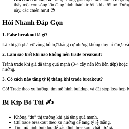
thấy một con sóng lớn đang hình thành trước khi cưỡi nó. Đừng
này, các chiến hữu! 😍
Hỏi Nhanh Đáp Gọn
1. False breakout là gì?
Là khi giá phá vỡ vùng hỗ trợ/kháng cự nhưng không duy trì được và
2. Làm sao biết khi nào không nên trade breakout?
Tránh trade khi giá đã tăng quá mạnh (3-4 cây nến lớn liên tiếp) hoặ
hướng.
3. Có cách nào tăng tỷ lệ thắng khi trade breakout?
Có! Trade theo xu hướng, tìm mô hình buildup, và đặt stop loss hợp l
Bí Kíp Bỏ Túi ✍️
Không “đu” thị trường khi giá tăng quá mạnh.
Chỉ trade breakout theo xu hướng để tăng tỷ lệ thắng.
Tìm mô hình buildup để xác định breakout chất lượng.