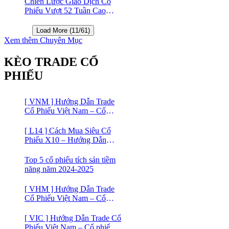
Chiến Lược Giao Dịch Cổ
Phiếu Vượt 52 Tuần Cao
Nhất | 52 Week High | Stock
Screener
Load More (11/61)
Xem thêm Chuyên Mục
KÈO TRADE CỔ
PHIẾU
[ VNM ] Hướng Dẫn Trade
Cổ Phiếu Việt Nam – Cổ
phiếu Vinamilk (VNM)
[ L14 ] Cách Mua Siêu Cổ
Phiếu X10 – Hướng Dẫn
Trade Cổ Phiếu Việt Nam –
Cổ phiếu BĐS Licogi 14
Top 5 cổ phiếu tích sản tiềm
năng năm 2024-2025
[ VHM ] Hướng Dẫn Trade
Cổ Phiếu Việt Nam – Cổ
phiếu BĐS VINHOMES
[ VIC ] Hướng Dẫn Trade Cổ
Phiếu Việt Nam – Cổ phiếu