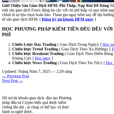
Giới Thiệu Sàn Giao Dịch HFM: Phí Thấp, Nạp Rút Dễ Dàng
Nế
một sàn giao dịch Forex đáng tin cậy với chi phí thấp và quy trình n
chính là sự lựa chọn hoàn hảo. Tham gia ngay hôm nay để tận hưởng 
từ sàn giao dịch HFM. [
Đăng ký tài khoản HFM ngay
]
HỌC PHƯƠNG PHÁP KIẾM TIỀN ĐỀU ĐỀU VỚI
PHÍ
Chiến Lược Day Trading
( Giao Dịch Trong Ngày): [
Học n
Chiến lược Trend Trading
( Giao Dịch Theo Xu Hướng): [
H
Chiến lược Breakout Trading
( Giao Dịch Theo Điểm Bùng 
Kháng Cự): [
Học ngay
]
Chiến lược News Trading
( Giao Dịch Theo Tin Tức): [
Học 
Updated: Tháng Năm 7, 2025 — 2:29 sáng
← Previous Post
Next Post →
Hỗ trợ tài khoản giao dịch, đào tạo Phương
pháp đầu tư Crypto hiệu quả được kiểm
chứng lâu dài , ai cũng có thể học và thực
hành ra nghề được.