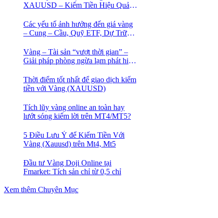
XAUUSD – Kiếm Tiền Hiệu Quả
Cho Trader
Các yếu tố ảnh hưởng đến giá vàng
– Cung – Cầu, Quỹ ETF, Dự Trữ
Ngoại Hối
Vàng – Tài sản “vượt thời gian” –
Giải pháp phòng ngừa lạm phát hiệu
quả nhất
Thời điểm tốt nhất để giao dịch kiếm
tiền với Vàng (XAUUSD)
Tích lũy vàng online an toàn hay
lướt sóng kiếm lời trên MT4/MT5?
5 Điều Lưu Ý để Kiếm Tiền Với
Vàng (Xauusd) trên Mt4, Mt5
Đầu tư Vàng Doji Online tại
Fmarket: Tích sản chỉ từ 0,5 chỉ
Xem thêm Chuyên Mục