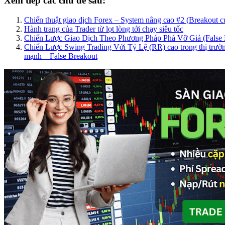
Xem tiếp các chủ đề sau:
Chiến thuật giao dịch Forex – System nâng cao #2 (Breakout c
Hành trang của Trader từ lọt lòng tới chạy siêu tốc
Chiến Lược Giao Dịch Theo Phương Pháp Phá Vỡ Giả (False 
Chiến Lược Swing Trading Với Tỷ Lệ (RR) cao trong thị trườ
mạnh – False Breakout