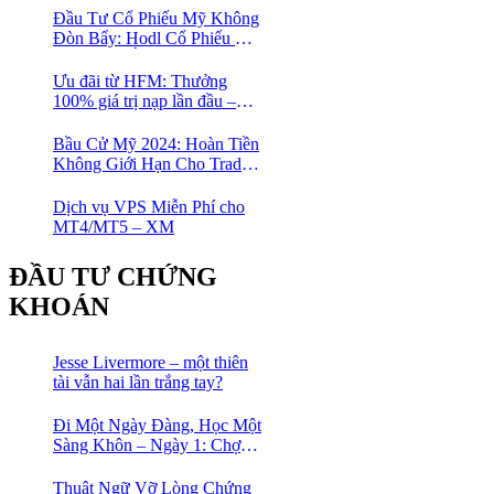
1:1000
Đầu Tư Cổ Phiếu Mỹ Không
Đòn Bẩy: Hodl Cổ Phiếu Mỹ
Với HFM: Ít Tốn Công, Lợi
Nhuận Đều Đều | cổ phiếu
Ưu đãi từ HFM: Thưởng
CFD
100% giá trị nạp lần đầu –
Nạp 1 Được 2 – Chinh Phục
Thị Trường Ngay!
Bầu Cử Mỹ 2024: Hoàn Tiền
Không Giới Hạn Cho Trader
tại sàn XM
Dịch vụ VPS Miễn Phí cho
MT4/MT5 – XM
ĐẦU TƯ CHỨNG
KHOÁN
Jesse Livermore – một thiên
tài vẫn hai lần trắng tay?
Đi Một Ngày Đàng, Học Một
Sàng Khôn – Ngày 1: Chợ
Phố Cổ Istanbul
Thuật Ngữ Vỡ Lòng Chứng