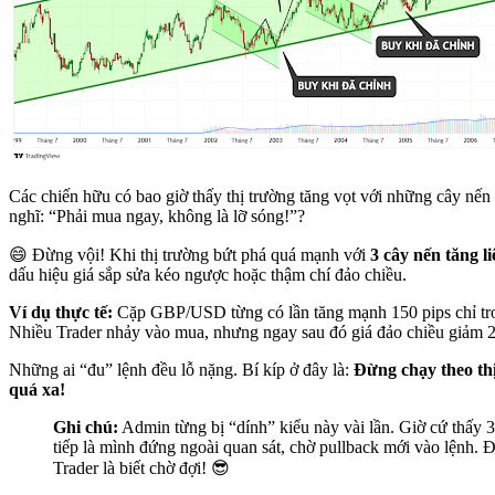
Các chiến hữu có bao giờ thấy thị trường tăng vọt với những cây nến
nghĩ: “Phải mua ngay, không là lỡ sóng!”?
😄 Đừng vội! Khi thị trường bứt phá quá mạnh với
3 cây nến tăng li
dấu hiệu giá sắp sửa kéo ngược hoặc thậm chí đảo chiều.
Ví dụ thực tế:
Cặp GBP/USD từng có lần tăng mạnh 150 pips chỉ tr
Nhiều Trader nhảy vào mua, nhưng ngay sau đó giá đảo chiều giảm 2
Những ai “đu” lệnh đều lỗ nặng. Bí kíp ở đây là:
Đừng chạy theo thị
quá xa!
Ghi chú:
Admin từng bị “dính” kiểu này vài lần. Giờ cứ thấy 3
tiếp là mình đứng ngoài quan sát, chờ pullback mới vào lệnh. 
Trader là biết chờ đợi! 😎