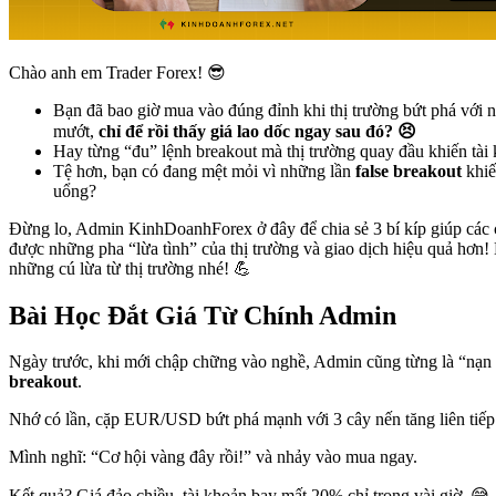
Chào anh em Trader Forex! 😎
Bạn đã bao giờ mua vào đúng đỉnh khi thị trường bứt phá với
mướt,
chỉ để rồi thấy giá lao dốc ngay sau đó? 😣
Hay từng “đu” lệnh breakout mà thị trường quay đầu khiến tài
Tệ hơn, bạn có đang mệt mỏi vì những lần
false breakout
khiế
uổng?
Đừng lo, Admin KinhDoanhForex ở đây để chia sẻ 3 bí kíp giúp các 
được những pha “lừa tình” của thị trường và giao dịch hiệu quả hơn!
những cú lừa từ thị trường nhé! 💪
Bài Học Đắt Giá Từ Chính Admin
Ngày trước, khi mới chập chững vào nghề, Admin cũng từng là “nạn
breakout
.
Nhớ có lần, cặp EUR/USD bứt phá mạnh với 3 cây nến tăng liên tiếp
Mình nghĩ: “Cơ hội vàng đây rồi!” và nhảy vào mua ngay.
Kết quả? Giá đảo chiều, tài khoản bay mất 20% chỉ trong vài giờ. 😅