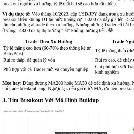
breakout ngược xu hướng, tỷ lệ thất bại sẽ cao hơn rất nhiều.
Ví dụ thực tế:
Vào tháng 10/2023, cặp USD/JPY đang trong xu hướn
breakout trên khung D1 tại mức kháng cự 150.00 đã đẩy giá lên 152.
lớn cho những ai trade theo xu hướng. Nhưng những Trader cố bắt 
ở vùng 148.00 đã bị thị trường “tát” không thương tiếc. 😅
Trade Theo Xu Hướng
Trade Ng
Tỷ lệ thắng cao hơn (60-70% theo thống kê từ
Tỷ lệ thắng thấp (d
BabyPips)
Rủi ro thấp, dễ quản lý vốn
Rủi ro cao, dễ cháy 
Chỉ phù hợp với Tra
Phù hợp với cả Trader mới và chuyên nghiệp
kinh nghiệm
Mẹo hay:
Dùng đường MA200 hoặc MA50 để xác định xu hướng. N
chỉ trade breakout tăng. Ngược lại, nếu giá dưới MA, ưu tiên breakou
3. Tìm Breakout Với Mô Hình Buildup