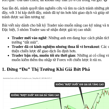
Sau lần đó, mình quyết tâm nghiên cứu và tìm ra cách tránh những ph
đây, với 3 bí kíp dưới đây, mình đã tự tin hơn khi giao dịch và giúp 
tránh được sai lầm tương tự.
Bài viết này dành cho bất kỳ Trader nào muốn nâng cao kỹ năng và 
Đặc biệt, 3 nhóm Trader sau sẽ nhận được giá trị cao nhất:
Trader mới vào nghề
: Những anh em đang học cách phân tích 
trường “dắt mũi”.
Trader đã có kinh nghiệm nhưng thua lỗ vì breakout
: Các 
thiện chiến lược để giao dịch ổn định hơn.
Trader bận rộn, muốn tối ưu thời gian
: Những ai có công vi
muốn kiếm thêm thu nhập từ Forex với chiến lược ít rủi ro.
1. Đừng “Đu” Thị Trường Khi Giá Bứt Phá