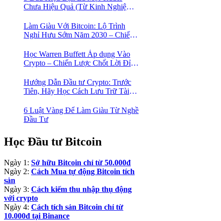
Chưa Hiệu Quả (Từ Kinh Nghiệm
Của Một Người Từng Như Thế)
Làm Giàu Với Bitcoin: Lộ Trình
Nghỉ Hưu Sớm Năm 2030 – Chiến
Lược Hành Động! 🚀
Học Warren Buffett Áp dụng Vào
Crypto – Chiến Lược Chốt Lời Đỉnh
Cao Trong Mùa Trâu!
Hướng Dẫn Đầu tư Crypto: Trước
Tiên, Hãy Học Cách Lưu Trữ Tài
Sản An Toàn!
6 Luật Vàng Để Làm Giàu Từ Nghề
Đầu Tư
Học Đầu tư Bitcoin
Ngày 1:
Sở hữu Bitcoin chỉ từ 50.000đ
Ngày 2:
Cách Mua tự động Bitcoin tích
sản
Ngày 3:
Cách kiếm thu nhập thụ động
với crypto
Ngày 4:
Cách tích sản Bitcoin chỉ từ
10.000đ tại Binance