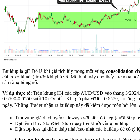
Buildup là gì? Đó là khi giá tích lũy trong một vùng
consolidation ch
cái lò xo bị nén) trước khi phá vỡ. Mô hình này cho thấy lực mua hoặ
sẵn sàng bùng nổ.
Ví dụ thực tế:
Trên khung H4 của cặp AUD/USD vào tháng 3/2024, g
0.6500-0.6550 suốt 10 cây nến. Khi giá phá vỡ lên 0.6570, nó tăng th
ngày. Những Trader nhận ra buildup này đã kiếm được món hời lớn! 
Tìm vùng giá di chuyển sideways với biên độ hẹp (dưới 50 pips
Đặt lệnh Buy Stop/Sell Stop ngay trên/dưới vùng buildup.
Đặt stop loss tại điểm thấp nhất/cao nhất của buildup để có tỷ lệ
Ghi chú:
Buildup là “vàng” trong giao dịch breakout. Nó giốn