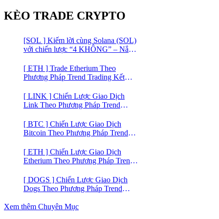
KÈO TRADE CRYPTO
[SOL ] Kiếm lời cùng Solana (SOL)
với chiến lược “4 KHÔNG” – Nắm
bắt kênh xu hướng & Chia vốn hợp
lý
[ ETH ] Trade Etherium Theo
Phương Pháp Trend Trading Kết
Hợp Mô Hình Giá 2 Đáy
[ LINK ] Chiến Lược Giao Dịch
Link Theo Phương Pháp Trend
Trading
[ BTC ] Chiến Lược Giao Dịch
Bitcoin Theo Phương Pháp Trend
Trading
[ ETH ] Chiến Lược Giao Dịch
Etherium Theo Phương Pháp Trend
Trading
[ DOGS ] Chiến Lược Giao Dịch
Dogs Theo Phương Pháp Trend
Trading – Đồng Crypto Mới Niêm
Yết trên Binance
Xem thêm Chuyên Mục