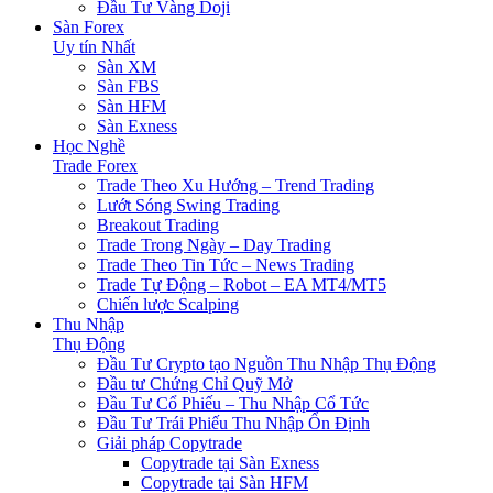
Đầu Tư Vàng Doji
Sàn Forex
Uy tín Nhất
Sàn XM
Sàn FBS
Sàn HFM
Sàn Exness
Học Nghề
Trade Forex
Trade Theo Xu Hướng – Trend Trading
Lướt Sóng Swing Trading
Breakout Trading
Trade Trong Ngày – Day Trading
Trade Theo Tin Tức – News Trading
Trade Tự Động – Robot – EA MT4/MT5
Chiến lược Scalping
Thu Nhập
Thụ Động
Đầu Tư Crypto tạo Nguồn Thu Nhập Thụ Động
Đầu tư Chứng Chỉ Quỹ Mở
Đầu Tư Cổ Phiếu – Thu Nhập Cổ Tức
Đầu Tư Trái Phiếu Thu Nhập Ổn Định
Giải pháp Copytrade
Copytrade tại Sàn Exness
Copytrade tại Sàn HFM