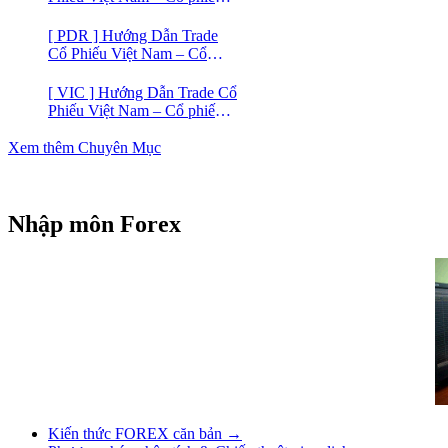
VIC
[ PDR ] Hướng Dẫn Trade
Cổ Phiếu Việt Nam – Cổ
phiếu BĐS Phát Đạt (PDR)
[ VIC ] Hướng Dẫn Trade Cổ
Phiếu Việt Nam – Cổ phiếu
Vingroup (VIC)
Xem thêm Chuyên Mục
Nhập môn Forex
Kiến thức FOREX căn bản →