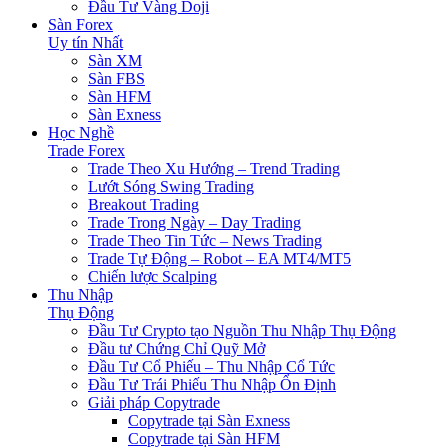
Đầu Tư Vàng Doji
Sàn Forex
Uy tín Nhất
Sàn XM
Sàn FBS
Sàn HFM
Sàn Exness
Học Nghề
Trade Forex
Trade Theo Xu Hướng – Trend Trading
Lướt Sóng Swing Trading
Breakout Trading
Trade Trong Ngày – Day Trading
Trade Theo Tin Tức – News Trading
Trade Tự Động – Robot – EA MT4/MT5
Chiến lược Scalping
Thu Nhập
Thụ Động
Đầu Tư Crypto tạo Nguồn Thu Nhập Thụ Động
Đầu tư Chứng Chỉ Quỹ Mở
Đầu Tư Cổ Phiếu – Thu Nhập Cổ Tức
Đầu Tư Trái Phiếu Thu Nhập Ổn Định
Giải pháp Copytrade
Copytrade tại Sàn Exness
Copytrade tại Sàn HFM