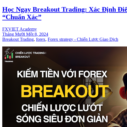
Học Ngay Breakout Trading: Xác Định Đ
“Chuẩn Xác”
FXVIET Academy
Tháng Mười Một 8, 2024
Breakout Trading
,
forex
,
Forex strategy - Chiến Lược Giao Dịch