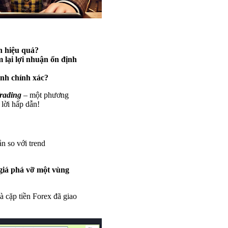
h hiệu quả?
 lại lợi nhuận ổn định
ệnh chính xác?
rading
– một phương
 lời hấp dẫn!
n so với trend
giá phá vỡ một vùng
à cặp tiền Forex đã giao