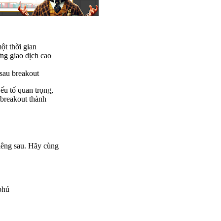
ột thời gian
ng giao dịch cao
 sau breakout
ếu tố quan trọng,
 breakout thành
iêng sau. Hãy cùng
phú