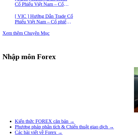
Cổ Phiếu Việt Nam – Cổ
phiếu BĐS Phát Đạt (PDR)
[ VIC ] Hướng Dẫn Trade Cổ
Phiếu Việt Nam – Cổ phiếu
Vingroup (VIC)
Xem thêm Chuyên Mục
Nhập môn Forex
Kiến thức FOREX căn bản →
Phương pháp phân tích & Chiến thuật giao dịch →
Các bài viết về Forex →