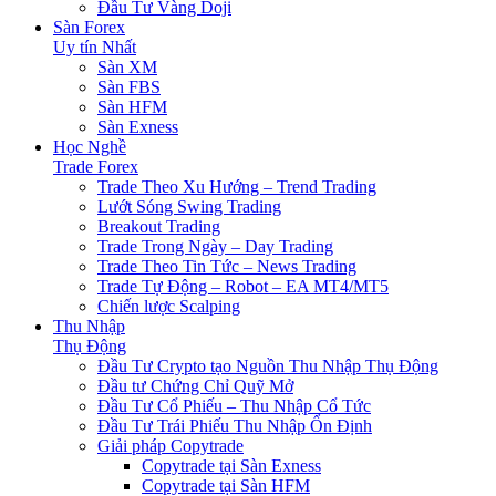
Đầu Tư Vàng Doji
Sàn Forex
Uy tín Nhất
Sàn XM
Sàn FBS
Sàn HFM
Sàn Exness
Học Nghề
Trade Forex
Trade Theo Xu Hướng – Trend Trading
Lướt Sóng Swing Trading
Breakout Trading
Trade Trong Ngày – Day Trading
Trade Theo Tin Tức – News Trading
Trade Tự Động – Robot – EA MT4/MT5
Chiến lược Scalping
Thu Nhập
Thụ Động
Đầu Tư Crypto tạo Nguồn Thu Nhập Thụ Động
Đầu tư Chứng Chỉ Quỹ Mở
Đầu Tư Cổ Phiếu – Thu Nhập Cổ Tức
Đầu Tư Trái Phiếu Thu Nhập Ổn Định
Giải pháp Copytrade
Copytrade tại Sàn Exness
Copytrade tại Sàn HFM