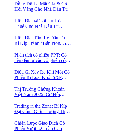
Đồng Đô La Mất Giá & Cơ
Hội Vàng Cho Nhà Đầu Tư
Hiểu Biết và Tối Ưu Hóa
Thuế Cho Nhà Đầu Tư
Chứng Khoán 📈
Hiểu Biết Tâm Lý Đầu Tư:
Bí Kíp Tránh “Bán Non, Giữ
Lỗ” Để Thành Công Trên
Thị Trường Chứng Khoán
Phân tích cổ phiếu FPT: Có
nên đầu tư vào cổ phiếu công
nghệ Việt Nam?
Điều Gì Xảy Ra Khi Một Cổ
Phiếu Bị Loại Khỏi S&P
500?
Thị Trường Chứng Khoán
Việt Nam 2025: Cơ Hội
Vàng Với ETF Theo Chỉ Số
Index 🤑
Trading in the Zone: Bí Kíp
Đạt Cảnh Giới Thượng Thừa
Trong Đầu Tư Chứng Khoán
Chiến Lược Giao Dịch Cổ
Phiếu Vượt 52 Tuần Cao
Nhất | 52 Week High | Stock