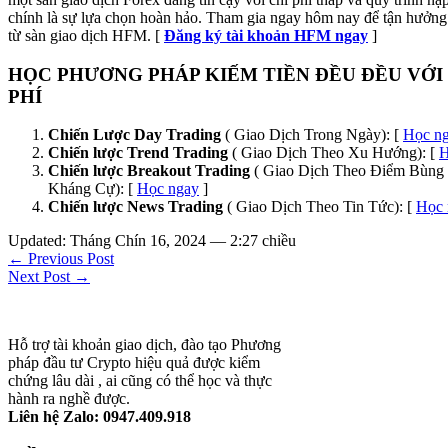
chính là sự lựa chọn hoàn hảo. Tham gia ngay hôm nay để tận hưởng 
từ sàn giao dịch HFM. [
Đăng ký tài khoản HFM ngay
]
HỌC PHƯƠNG PHÁP KIẾM TIỀN ĐỀU ĐỀU VỚI
PHÍ
Chiến Lược Day Trading
( Giao Dịch Trong Ngày): [
Học n
Chiến lược Trend Trading
( Giao Dịch Theo Xu Hướng): [
H
Chiến lược Breakout Trading
( Giao Dịch Theo Điểm Bùng 
Kháng Cự): [
Học ngay
]
Chiến lược News Trading
( Giao Dịch Theo Tin Tức): [
Học 
Updated: Tháng Chín 16, 2024 — 2:27 chiều
← Previous Post
Next Post →
Hỗ trợ tài khoản giao dịch, đào tạo Phương
pháp đầu tư Crypto hiệu quả được kiểm
chứng lâu dài , ai cũng có thể học và thực
hành ra nghề được.
Liên hệ Zalo: 0947.409.918