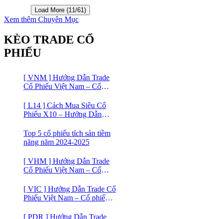
Screener
Load More (11/61)
Xem thêm Chuyên Mục
KÈO TRADE CỔ
PHIẾU
[ VNM ] Hướng Dẫn Trade
Cổ Phiếu Việt Nam – Cổ
phiếu Vinamilk (VNM)
[ L14 ] Cách Mua Siêu Cổ
Phiếu X10 – Hướng Dẫn
Trade Cổ Phiếu Việt Nam –
Cổ phiếu BĐS Licogi 14
Top 5 cổ phiếu tích sản tiềm
năng năm 2024-2025
[ VHM ] Hướng Dẫn Trade
Cổ Phiếu Việt Nam – Cổ
phiếu BĐS VINHOMES
[ VIC ] Hướng Dẫn Trade Cổ
Phiếu Việt Nam – Cổ phiếu
VIC
[ PDR ] Hướng Dẫn Trade