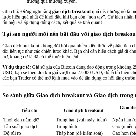
trường quá thường xuyên.
Ghi chú: Đừng nghĩ rằng
giao dịch breakout
quá dễ, nhưng nó là m
lược hiệu quả nhất để khởi đầu khi bạn còn “non tay”. Cứ kiên nhẫn 
tín hiệu và áp dụng đúng cách, kết quả sẽ khả quan!
Tại sao người mới nên bắt đầu với giao dịch breakou
Giao dịch breakout không đòi hỏi quá nhiều kiến thức về phân tích c
dõi liên tục như các chiến lược khác. Bạn chỉ cần hiểu cách giá di c
trợ, kháng cự là đã có thể thực hiện lệnh.
Ví dụ thực tế:
Giả sử giá của Bitcoin đang dao động trong khoảng 
USD, bạn sẽ theo dõi khi giá vượt qua 27.000 USD, đó là tín hiệu ch
các bạn Trader có thể mở lệnh mua vào để tận dụng cơ hội tăng trưởn
So sánh giữa Giao dịch breakout và Giao dịch trong
Giao dị
Tiêu chí
Giao dịch breakout
Thời gian nắm giữ
Trung hạn (vài ngày, tuần)
Ngắn hạn (
Tần suất giao dịch
Trung bình
Cao (nhiều 
Độ rủi ro
Thấp hơn (dễ kiểm soát)
Cao hơn (bi