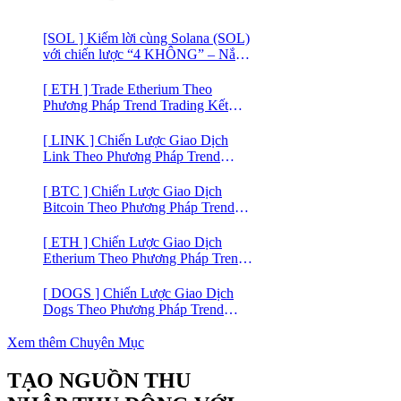
[SOL ] Kiếm lời cùng Solana (SOL)
với chiến lược “4 KHÔNG” – Nắm
bắt kênh xu hướng & Chia vốn hợp
lý
[ ETH ] Trade Etherium Theo
Phương Pháp Trend Trading Kết
Hợp Mô Hình Giá 2 Đáy
[ LINK ] Chiến Lược Giao Dịch
Link Theo Phương Pháp Trend
Trading
[ BTC ] Chiến Lược Giao Dịch
Bitcoin Theo Phương Pháp Trend
Trading
[ ETH ] Chiến Lược Giao Dịch
Etherium Theo Phương Pháp Trend
Trading
[ DOGS ] Chiến Lược Giao Dịch
Dogs Theo Phương Pháp Trend
Trading – Đồng Crypto Mới Niêm
Yết trên Binance
Xem thêm Chuyên Mục
TẠO NGUỒN THU