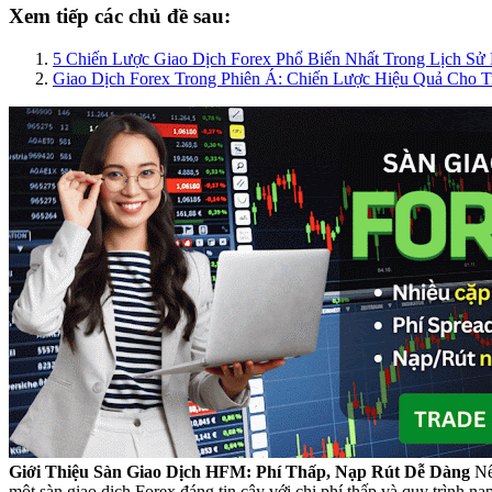
Xem tiếp các chủ đề sau:
5 Chiến Lược Giao Dịch Forex Phổ Biến Nhất Trong Lịch Sử
Giao Dịch Forex Trong Phiên Á: Chiến Lược Hiệu Quả Cho 
Giới Thiệu Sàn Giao Dịch HFM: Phí Thấp, Nạp Rút Dễ Dàng
Nế
một sàn giao dịch Forex đáng tin cậy với chi phí thấp và quy trình n