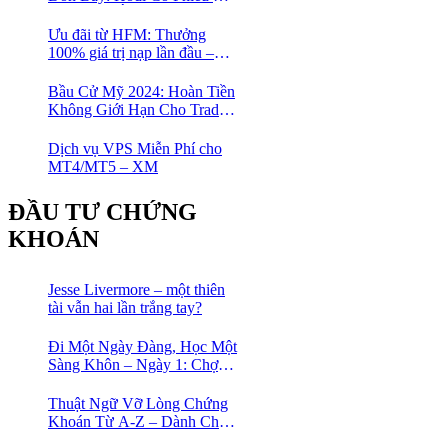
Với HFM: Ít Tốn Công, Lợi
Nhuận Đều Đều | cổ phiếu
Ưu đãi từ HFM: Thưởng
CFD
100% giá trị nạp lần đầu –
Nạp 1 Được 2 – Chinh Phục
Thị Trường Ngay!
Bầu Cử Mỹ 2024: Hoàn Tiền
Không Giới Hạn Cho Trader
tại sàn XM
Dịch vụ VPS Miễn Phí cho
MT4/MT5 – XM
ĐẦU TƯ CHỨNG
KHOÁN
Jesse Livermore – một thiên
tài vẫn hai lần trắng tay?
Đi Một Ngày Đàng, Học Một
Sàng Khôn – Ngày 1: Chợ
Phố Cổ Istanbul
Thuật Ngữ Vỡ Lòng Chứng
Khoán Từ A-Z – Dành Cho
Người mới tìm hiểu