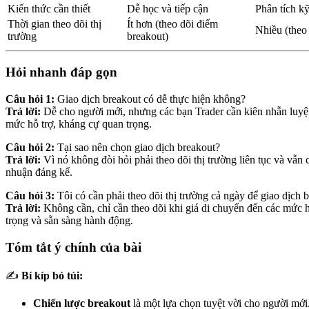
Kiến thức cần thiết
Dễ học và tiếp cận
Phân tích k
Thời gian theo dõi thị
Ít hơn (theo dõi điểm
Nhiều (theo 
trường
breakout)
Hỏi nhanh đáp gọn
Câu hỏi 1:
Giao dịch breakout có dễ thực hiện không?
Trả lời:
Dễ cho người mới, nhưng các bạn Trader cần kiên nhẫn luyện
mức hỗ trợ, kháng cự quan trọng.
Câu hỏi 2:
Tại sao nên chọn giao dịch breakout?
Trả lời:
Vì nó không đòi hỏi phải theo dõi thị trường liên tục và vẫn c
nhuận đáng kể.
Câu hỏi 3:
Tôi có cần phải theo dõi thị trường cả ngày để giao dịch
Trả lời:
Không cần, chỉ cần theo dõi khi giá di chuyển đến các mức 
trọng và sẵn sàng hành động.
Tóm tắt ý chính của bài
✍️
Bí kíp bỏ túi:
Chiến lược breakout
là một lựa chọn tuyệt vời cho người mới