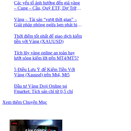
Các yếu tố ảnh hưởng đến giá vàng
– Cung – Cầu, Quỹ ETF, Dự Trữ
Ngoại Hối
Vàng – Tài sản “vượt thời gian” –
Giải pháp phòng ngừa lạm phát hiệu
quả nhất
Thời điểm tốt nhất để giao dịch kiếm
tiền với Vàng (XAUUSD)
Tích lũy vàng online an toàn hay
lướt sóng kiếm lời trên MT4/MT5?
5 Điều Lưu Ý để Kiếm Tiền Với
Vàng (Xauusd) trên Mt4, Mt5
Đầu tư Vàng Doji Online tại
Fmarket: Tích sản chỉ từ 0,5 chỉ
Xem thêm Chuyên Mục