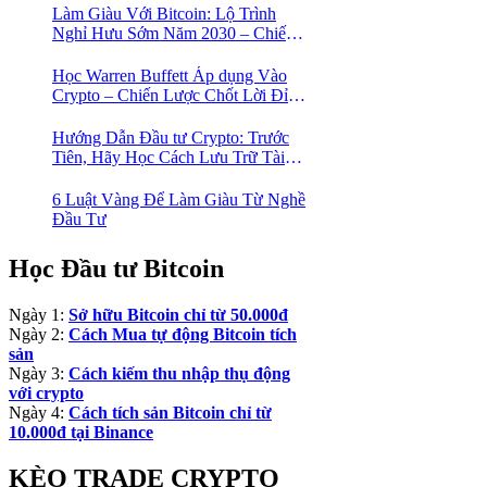
Làm Giàu Với Bitcoin: Lộ Trình
Nghỉ Hưu Sớm Năm 2030 – Chiến
Lược Hành Động! 🚀
Học Warren Buffett Áp dụng Vào
Crypto – Chiến Lược Chốt Lời Đỉnh
Cao Trong Mùa Trâu!
Hướng Dẫn Đầu tư Crypto: Trước
Tiên, Hãy Học Cách Lưu Trữ Tài
Sản An Toàn!
6 Luật Vàng Để Làm Giàu Từ Nghề
Đầu Tư
Học Đầu tư Bitcoin
Ngày 1:
Sở hữu Bitcoin chỉ từ 50.000đ
Ngày 2:
Cách Mua tự động Bitcoin tích
sản
Ngày 3:
Cách kiếm thu nhập thụ động
với crypto
Ngày 4:
Cách tích sản Bitcoin chỉ từ
10.000đ tại Binance
KÈO TRADE CRYPTO