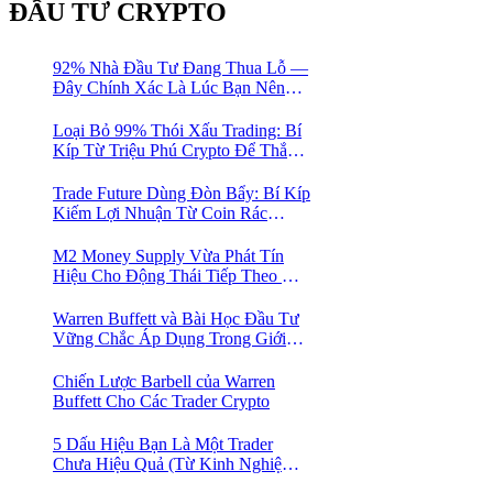
ĐẦU TƯ CRYPTO
92% Nhà Đầu Tư Đang Thua Lỗ —
Đây Chính Xác Là Lúc Bạn Nên
Mua Vào
Loại Bỏ 99% Thói Xấu Trading: Bí
Kíp Từ Triệu Phú Crypto Để Thắng
Lớn!
Trade Future Dùng Đòn Bẩy: Bí Kíp
Kiếm Lợi Nhuận Từ Coin Rác
Trong Mùa Trâu | Chiến Lược Short
Bán Khống
M2 Money Supply Vừa Phát Tín
Hiệu Cho Động Thái Tiếp Theo Của
Bitcoin — Bí Mật Mà Các Bạn
Trader Đang Bỏ Lỡ! 🚀
Warren Buffett và Bài Học Đầu Tư
Vững Chắc Áp Dụng Trong Giới
Crypto
Chiến Lược Barbell của Warren
Buffett Cho Các Trader Crypto
5 Dấu Hiệu Bạn Là Một Trader
Chưa Hiệu Quả (Từ Kinh Nghiệm
Của Một Người Từng Như Thế)