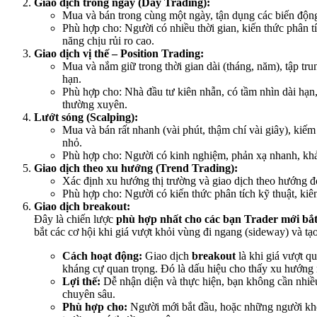
Giao dịch trong ngày (Day Trading):
Mua và bán trong cùng một ngày, tận dụng các biến động
Phù hợp cho: Người có nhiều thời gian, kiến thức phân tí
năng chịu rủi ro cao.
Giao dịch vị thế – Position Trading:
Mua và nắm giữ trong thời gian dài (tháng, năm), tập tr
hạn.
Phù hợp cho: Nhà đầu tư kiên nhẫn, có tầm nhìn dài hạ
thường xuyên.
Lướt sóng (Scalping):
Mua và bán rất nhanh (vài phút, thậm chí vài giây), kiếm 
nhỏ.
Phù hợp cho: Người có kinh nghiệm, phản xạ nhanh, khả
Giao dịch theo xu hướng (Trend Trading):
Xác định xu hướng thị trường và giao dịch theo hướng đ
Phù hợp cho: Người có kiến thức phân tích kỹ thuật, kiên
Giao dịch breakout:
Đây là chiến lược
phù hợp nhất cho các bạn Trader mới bắ
bắt các cơ hội khi giá vượt khỏi vùng đi ngang (sideway) và tạ
Cách hoạt động:
Giao dịch
breakout
là khi giá vượt q
kháng cự quan trọng. Đó là dấu hiệu cho thấy xu hướng 
Lợi thế:
Dễ nhận diện và thực hiện, bạn không cần nhiều
chuyên sâu.
Phù hợp cho:
Người mới bắt đầu, hoặc những người kh