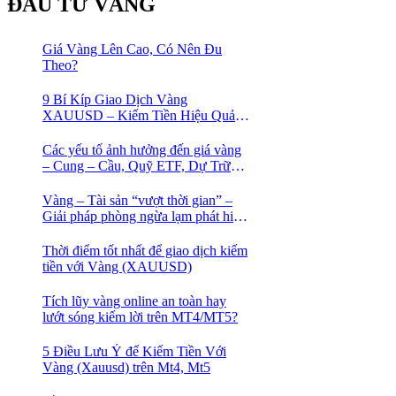
ĐẦU TƯ VÀNG
Giá Vàng Lên Cao, Có Nên Đu
Theo?
9 Bí Kíp Giao Dịch Vàng
XAUUSD – Kiếm Tiền Hiệu Quả
Cho Trader
Các yếu tố ảnh hưởng đến giá vàng
– Cung – Cầu, Quỹ ETF, Dự Trữ
Ngoại Hối
Vàng – Tài sản “vượt thời gian” –
Giải pháp phòng ngừa lạm phát hiệu
quả nhất
Thời điểm tốt nhất để giao dịch kiếm
tiền với Vàng (XAUUSD)
Tích lũy vàng online an toàn hay
lướt sóng kiếm lời trên MT4/MT5?
5 Điều Lưu Ý để Kiếm Tiền Với
Vàng (Xauusd) trên Mt4, Mt5