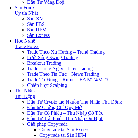
Đầu Tư Vàng Doji
Sàn Forex
Uy tín Nhất
Sàn XM
Sàn FBS
Sàn HFM
Sàn Exness
Học Nghề
Trade Forex
Trade Theo Xu Hướng – Trend Trading
Lướt Sóng Swing Trading
Breakout Trading
Trade Trong Ngày – Day Trading
Trade Theo Tin Tức – News Trading
Trade Tự Động – Robot – EA MT4/MT5
Chiến lược Scalping
Thu Nhập
Thụ Động
Đầu Tư Crypto tạo Nguồn Thu Nhập Thụ Động
Đầu tư Chứng Chỉ Quỹ Mở
Đầu Tư Cổ Phiếu – Thu Nhập Cổ Tức
Đầu Tư Trái Phiếu Thu Nhập Ổn Định
Giải pháp Copytrade
Copytrade tại Sàn Exness
Copytrade tại Sàn HFM