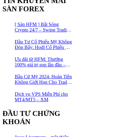
TIN KHUYẾN MÃI
Trader
SÀN FOREX
[ Sàn HFM ] Bắt Sóng
Crypto 24/7 – Swing Trading
Đỉnh Cao Với Đòn Bẩy
1:1000
Đầu Tư Cổ Phiếu Mỹ Không
Đòn Bẩy: Hodl Cổ Phiếu Mỹ
Với HFM: Ít Tốn Công, Lợi
Nhuận Đều Đều | cổ phiếu
Ưu đãi từ HFM: Thưởng
CFD
100% giá trị nạp lần đầu –
Nạp 1 Được 2 – Chinh Phục
Thị Trường Ngay!
Bầu Cử Mỹ 2024: Hoàn Tiền
Không Giới Hạn Cho Trader
tại sàn XM
Dịch vụ VPS Miễn Phí cho
MT4/MT5 – XM
ĐẦU TƯ CHỨNG
KHOÁN