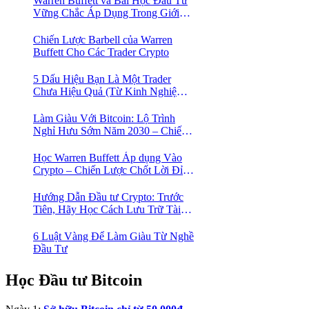
Warren Buffett và Bài Học Đầu Tư
Vững Chắc Áp Dụng Trong Giới
Crypto
Chiến Lược Barbell của Warren
Buffett Cho Các Trader Crypto
5 Dấu Hiệu Bạn Là Một Trader
Chưa Hiệu Quả (Từ Kinh Nghiệm
Của Một Người Từng Như Thế)
Làm Giàu Với Bitcoin: Lộ Trình
Nghỉ Hưu Sớm Năm 2030 – Chiến
Lược Hành Động! 🚀
Học Warren Buffett Áp dụng Vào
Crypto – Chiến Lược Chốt Lời Đỉnh
Cao Trong Mùa Trâu!
Hướng Dẫn Đầu tư Crypto: Trước
Tiên, Hãy Học Cách Lưu Trữ Tài
Sản An Toàn!
6 Luật Vàng Để Làm Giàu Từ Nghề
Đầu Tư
Học Đầu tư Bitcoin