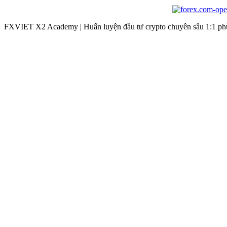
FXVIET X2 Academy | Huấn luyện đầu tư crypto chuyên sâu 1:1 phù 