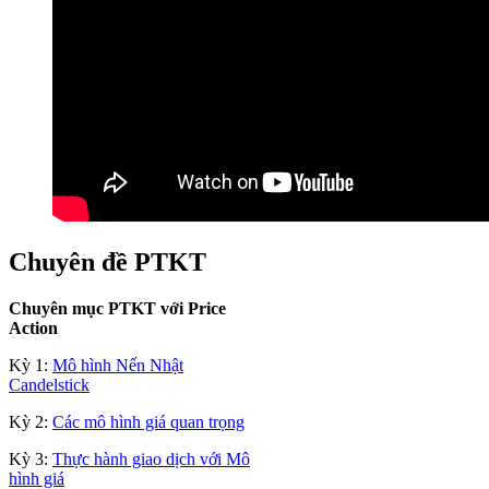
Chuyên đề PTKT
Chuyên mục PTKT với Price
Action
Kỳ 1:
Mô hình Nến Nhật
Candelstick
Kỳ 2:
Các mô hình giá quan trọng
Kỳ 3:
Thực hành giao dịch với Mô
hình giá