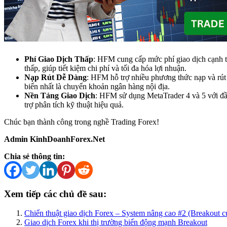
Phí Giao Dịch Thấp
: HFM cung cấp mức phí giao dịch cạnh 
thấp, giúp tiết kiệm chi phí và tối đa hóa lợi nhuận.
Nạp Rút Dễ Dàng
: HFM hỗ trợ nhiều phương thức nạp và rút
biến nhất là chuyển khoản ngân hàng nội địa.
Nền Tảng Giao Dịch
: HFM sử dụng MetaTrader 4 và 5 với đầ
trợ phân tích kỹ thuật hiệu quả.
Chúc bạn thành công trong nghề Trading Forex!
Admin KinhDoanhForex.Net
Chia sẻ thông tin:
Xem tiếp các chủ đề sau:
Chiến thuật giao dịch Forex – System nâng cao #2 (Breakout c
Giao dịch Forex khi thị trường biến động mạnh Breakout