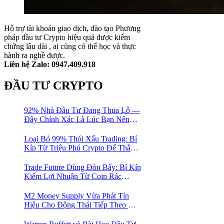
Hỗ trợ tài khoản giao dịch, đào tạo Phương
pháp đầu tư Crypto hiệu quả được kiểm
chứng lâu dài , ai cũng có thể học và thực
hành ra nghề được.
Liên hệ Zalo: 0947.409.918
ĐẦU TƯ CRYPTO
92% Nhà Đầu Tư Đang Thua Lỗ —
Đây Chính Xác Là Lúc Bạn Nên
Mua Vào
Loại Bỏ 99% Thói Xấu Trading: Bí
Kíp Từ Triệu Phú Crypto Để Thắng
Lớn!
Trade Future Dùng Đòn Bẩy: Bí Kíp
Kiếm Lợi Nhuận Từ Coin Rác
Trong Mùa Trâu | Chiến Lược Short
Bán Khống
M2 Money Supply Vừa Phát Tín
Hiệu Cho Động Thái Tiếp Theo Của
Bitcoin — Bí Mật Mà Các Bạn
Trader Đang Bỏ Lỡ! 🚀