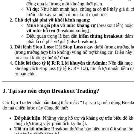
động qua lại trong một khoảng thời gian.
Ví dụ:
Như hình minh họa, chúng ta có thể thấy giá di 
trước khi xảy ra một cú breakout mạnh mẽ.
Chờ đợi giá phá vỡ khỏi kênh ngang
:
Mua
khi giá
phá vỡ mức kháng cự
(breakout lên) hoặ
vỡ mức hỗ trợ
(breakout xuống).
Điều quan trọng là bạn cần
kiểm chứng breakout
, đảm
phải là cú phá vỡ giả (false breakout).
Đặt lệnh Stop Loss
: Đặt
Stop Loss
ngay dưới (trong trường h
(trong trường hợp bán khống) vùng hỗ trợ/kháng cự. Điều này
breakout không như dự đoán.
Chốt lời theo tỷ lệ R:R
Lời khuyên từ Admin:
Nên đặt mục 
khoảng cách stop loss (tỷ lệ R: R= 1:2), tức là lợi nhuận tiềm 
ro bạn chịu.
3. Tại sao nên chọn Breakout Trading?
Các bạn Trader chắc hẳn đang thắc mắc: “Tại sao lại nên dùng Break
do mà chiến lược này đáng để thử:
Dễ phát hiện
: Những vùng hỗ trợ và kháng cự trên biểu đồ khá
thuận lợi trong việc phân tích kỹ thuật.
Tối ưu lợi nhuận
: Breakout thường báo hiệu một đợt sóng lớn.