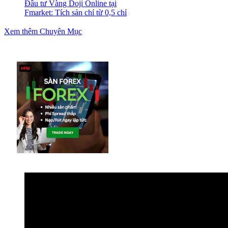
Đầu tư Vàng Doji Online tại
Fmarket: Tích sản chỉ từ 0,5 chỉ
Xem thêm Chuyên Mục