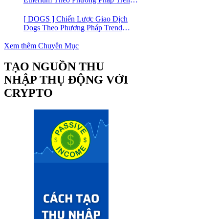
Trading
[ DOGS ] Chiến Lược Giao Dịch
Dogs Theo Phương Pháp Trend
Trading – Đồng Crypto Mới Niêm
Yết trên Binance
Xem thêm Chuyên Mục
TẠO NGUỒN THU
NHẬP THỤ ĐỘNG VỚI
CRYPTO