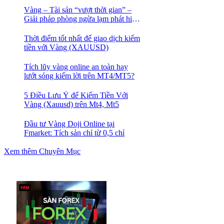
Vàng – Tài sản “vượt thời gian” –
Giải pháp phòng ngừa lạm phát hiệu
quả nhất
Thời điểm tốt nhất để giao dịch kiếm
tiền với Vàng (XAUUSD)
Tích lũy vàng online an toàn hay
lướt sóng kiếm lời trên MT4/MT5?
5 Điều Lưu Ý để Kiếm Tiền Với
Vàng (Xauusd) trên Mt4, Mt5
Đầu tư Vàng Doji Online tại
Fmarket: Tích sản chỉ từ 0,5 chỉ
Xem thêm Chuyên Mục