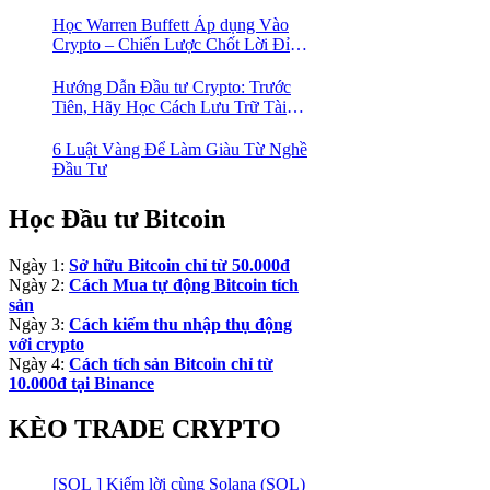
Lược Hành Động! 🚀
Học Warren Buffett Áp dụng Vào
Crypto – Chiến Lược Chốt Lời Đỉnh
Cao Trong Mùa Trâu!
Hướng Dẫn Đầu tư Crypto: Trước
Tiên, Hãy Học Cách Lưu Trữ Tài
Sản An Toàn!
6 Luật Vàng Để Làm Giàu Từ Nghề
Đầu Tư
Học Đầu tư Bitcoin
Ngày 1:
Sở hữu Bitcoin chỉ từ 50.000đ
Ngày 2:
Cách Mua tự động Bitcoin tích
sản
Ngày 3:
Cách kiếm thu nhập thụ động
với crypto
Ngày 4:
Cách tích sản Bitcoin chỉ từ
10.000đ tại Binance
KÈO TRADE CRYPTO
[SOL ] Kiếm lời cùng Solana (SOL)