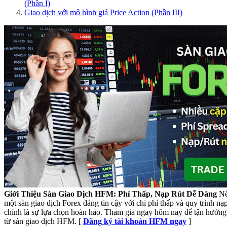
(Phần I)
Giao dịch với mô hình giá Price Action (Phần III)
Giới Thiệu Sàn Giao Dịch HFM: Phí Thấp, Nạp Rút Dễ Dàng
Nế
một sàn giao dịch Forex đáng tin cậy với chi phí thấp và quy trình n
chính là sự lựa chọn hoàn hảo. Tham gia ngay hôm nay để tận hưởng 
từ sàn giao dịch HFM. [
Đăng ký tài khoản HFM ngay
]