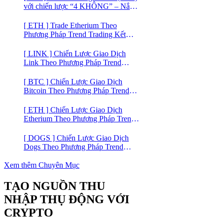
với chiến lược “4 KHÔNG” – Nắm
bắt kênh xu hướng & Chia vốn hợp
lý
[ ETH ] Trade Etherium Theo
Phương Pháp Trend Trading Kết
Hợp Mô Hình Giá 2 Đáy
[ LINK ] Chiến Lược Giao Dịch
Link Theo Phương Pháp Trend
Trading
[ BTC ] Chiến Lược Giao Dịch
Bitcoin Theo Phương Pháp Trend
Trading
[ ETH ] Chiến Lược Giao Dịch
Etherium Theo Phương Pháp Trend
Trading
[ DOGS ] Chiến Lược Giao Dịch
Dogs Theo Phương Pháp Trend
Trading – Đồng Crypto Mới Niêm
Yết trên Binance
Xem thêm Chuyên Mục
TẠO NGUỒN THU
NHẬP THỤ ĐỘNG VỚI
CRYPTO