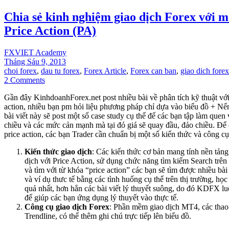
Chia sẻ kinh nghiệm giao dịch Forex với m
Price Action (PA)
FXVIET Academy
Tháng Sáu 9, 2013
choi forex
,
dau tu forex
,
Forex Article
,
Forex can ban
,
giao dich forex
2 Comments
Gần đây KinhdoanhForex.net post nhiều bài về phân tích kỹ thuật với
action, nhiều bạn pm hỏi liệu phương pháp chỉ dựa vào biểu đồ + Nến
bài viết này sẽ post một số case study cụ thể để các bạn tập làm quen
chiều và các mức cản mạnh mà tại đó giá sẽ quay đầu, đảo chiều. Để 
price action, các bạn Trader cần chuẩn bị một số kiến thức và công cụ
Kiến thức giao dịch
: Các kiến thức cơ bản mang tính nền tản
dịch với Price Action, sử dụng chức năng tìm kiếm Search tr
và tìm với từ khóa “price action” các bạn sẽ tìm được nhiều bà
và ví dụ thưc tế bằng các tình huống cụ thể trên thị trường, học
quả nhất, hơn hẳn các bài viết lý thuyết suông, do đó KDFX lu
để giúp các bạn ứng dụng lý thuyết vào thực tế.
Công cụ giao dịch Forex
: Phần mềm giao dịch MT4, các thao
Trendline, có thể thêm ghi chú trực tiếp lên biểu đồ.