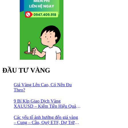
ĐẦU TƯ VÀNG
Giá Vàng Lên Cao, Có Nên Đu
Theo?
9 Bí Kíp Giao Dịch Vàng
XAUUSD – Kiếm Tiền Hiệu Quả
Cho Trader
Các yếu tố ảnh hưởng đến giá vàng
– Cung – Cầu, Quỹ ETF, Dự Trữ
Ngoại Hối