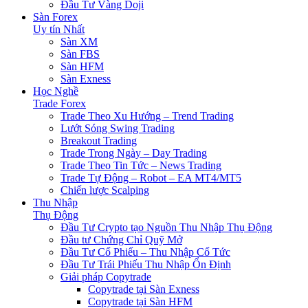
Đầu Tư Vàng Doji
Sàn Forex
Uy tín Nhất
Sàn XM
Sàn FBS
Sàn HFM
Sàn Exness
Học Nghề
Trade Forex
Trade Theo Xu Hướng – Trend Trading
Lướt Sóng Swing Trading
Breakout Trading
Trade Trong Ngày – Day Trading
Trade Theo Tin Tức – News Trading
Trade Tự Động – Robot – EA MT4/MT5
Chiến lược Scalping
Thu Nhập
Thụ Động
Đầu Tư Crypto tạo Nguồn Thu Nhập Thụ Động
Đầu tư Chứng Chỉ Quỹ Mở
Đầu Tư Cổ Phiếu – Thu Nhập Cổ Tức
Đầu Tư Trái Phiếu Thu Nhập Ổn Định
Giải pháp Copytrade
Copytrade tại Sàn Exness
Copytrade tại Sàn HFM