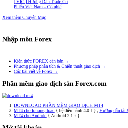
[ VIC ] Hướng Dẫn Trade Cổ
Phiếu Việt Nam – Cổ phiếu
Vingroup (VIC)
Xem thêm Chuyên Mục
Nhập môn Forex
Kiến thức FOREX căn bản →
Phương pháp phân tích & Chiến thuật giao dịch →
Các bài viết về Forex →
Phần mềm giao dịch sàn Forex.com
DOWNLOAD PHẦN MỀM GIAO DỊCH MT4
MT4 cho Iphone, Ipad
{ hệ điều hành 4.0 ↑ } ;
Hướng dẫn tải 
MT4 cho Android
{ Android 2.1 ↑ }
Mở tài khoản