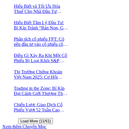
Hiểu Biết và Tối Ưu Hóa
Thuế Cho Nhà Đầu Tư
Chứng Khoán 📈
Hiểu Biết Tâm Lý Đầu Tư:
Bí Kíp Tránh “Bán Non, Giữ
Lỗ” Để Thành Công Trên
Thị Trường Chứng Khoán
Phân tích cổ phiếu FPT: Có
nên đầu tư vào cổ phiếu công
nghệ Việt Nam?
Điều Gì Xảy Ra Khi Một Cổ
Phiếu Bị Loại Khỏi S&P
500?
Thị Trường Chứng Khoán
Việt Nam 2025: Cơ Hội
Vàng Với ETF Theo Chỉ Số
Index 🤑
Trading in the Zone: Bí Kíp
Đạt Cảnh Giới Thượng Thừa
Trong Đầu Tư Chứng Khoán
Chiến Lược Giao Dịch Cổ
Phiếu Vượt 52 Tuần Cao
Nhất | 52 Week High | Stock
Screener
Load More (11/61)
Xem thêm Chuyên Mục