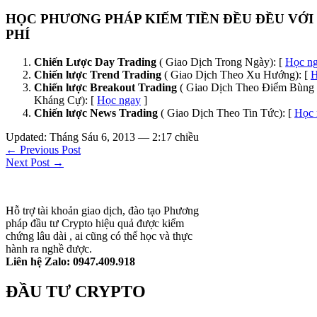
HỌC PHƯƠNG PHÁP KIẾM TIỀN ĐỀU ĐỀU VỚI
PHÍ
Chiến Lược Day Trading
( Giao Dịch Trong Ngày): [
Học n
Chiến lược Trend Trading
( Giao Dịch Theo Xu Hướng): [
H
Chiến lược Breakout Trading
( Giao Dịch Theo Điểm Bùng 
Kháng Cự): [
Học ngay
]
Chiến lược News Trading
( Giao Dịch Theo Tin Tức): [
Học 
Updated: Tháng Sáu 6, 2013 — 2:17 chiều
← Previous Post
Next Post →
Hỗ trợ tài khoản giao dịch, đào tạo Phương
pháp đầu tư Crypto hiệu quả được kiểm
chứng lâu dài , ai cũng có thể học và thực
hành ra nghề được.
Liên hệ Zalo: 0947.409.918
ĐẦU TƯ CRYPTO