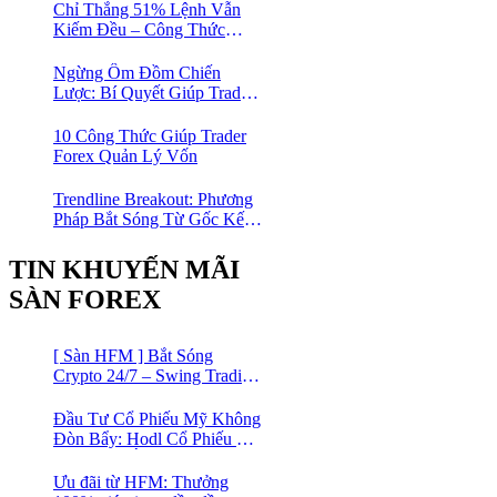
Chỉ Thắng 51% Lệnh Vẫn
Kiếm Đều – Công Thức
Toán Học Giúp Trader Nhỏ
Lẻ Không Cần Thắng Nhiều
Ngừng Ôm Đồm Chiến
Lệnh
Lược: Bí Quyết Giúp Trader
Forex Tiến Bộ Nhanh Gấp 10
Lần
10 Công Thức Giúp Trader
Forex Quản Lý Vốn
Trendline Breakout: Phương
Pháp Bắt Sóng Từ Gốc Kết
Hợp MA Và Bollinger Bands
Cho Trader Forex
TIN KHUYẾN MÃI
SÀN FOREX
[ Sàn HFM ] Bắt Sóng
Crypto 24/7 – Swing Trading
Đỉnh Cao Với Đòn Bẩy
1:1000
Đầu Tư Cổ Phiếu Mỹ Không
Đòn Bẩy: Hodl Cổ Phiếu Mỹ
Với HFM: Ít Tốn Công, Lợi
Nhuận Đều Đều | cổ phiếu
Ưu đãi từ HFM: Thưởng