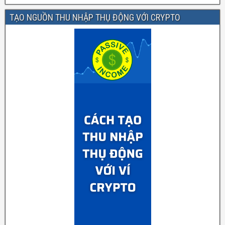
TẠO NGUỒN THU NHẬP THỤ ĐỘNG VỚI CRYPTO