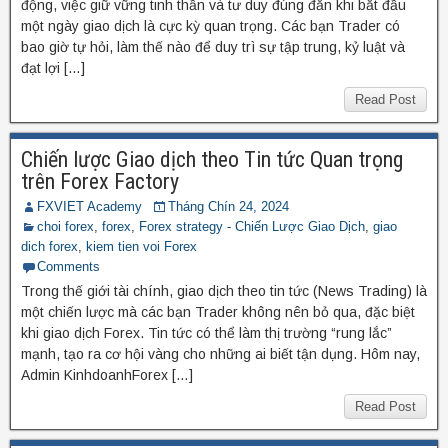
động, việc giữ vững tinh thần và tư duy đúng đắn khi bắt đầu
một ngày giao dịch là cực kỳ quan trọng. Các bạn Trader có
bao giờ tự hỏi, làm thế nào để duy trì sự tập trung, kỷ luật và
đạt lợi […]
Read Post
Chiến lược Giao dịch theo Tin tức Quan trọng
trên Forex Factory
FXVIET Academy
Tháng Chín 24, 2024
choi forex
,
forex
,
Forex strategy - Chiến Lược Giao Dịch
,
giao
dich forex
,
kiem tien voi Forex
Comments
Trong thế giới tài chính, giao dịch theo tin tức (News Trading) là
một chiến lược mà các bạn Trader không nên bỏ qua, đặc biệt
khi giao dịch Forex. Tin tức có thể làm thị trường “rung lắc”
mạnh, tạo ra cơ hội vàng cho những ai biết tận dụng. Hôm nay,
Admin KinhdoanhForex […]
Read Post