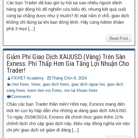
Các bạn Trader đã bao giờ tự hỏi tại sao nhiều người dành
hàng giờ đồng hồ để nghiên cứu biểu đồ, nhưng kết quả cuối
cùng lại chẳng được như ý muốn? Bí mật nằm ở chỗ, giao dịch
không chỉ dừng lại khi bạn đóng lệnh. Hãy cùng Admin khám
phá 3 mẹo […]
Read Post
Giảm Phí Giao Dịch XAUUSD (Vàng) Trên Sàn
Exness: Phí Thấp Hơn Gia Tăng Lợi Nhuận Cho
Trader!
FXVIET Academy
Tháng Chín 8, 2024
choi forex
,
forex
,
giao dich forex
,
giao dich ngoai hoi
,
giao dich
vang forex
,
kiem tien voi Forex
,
mo tai khoan forex
Comments
Chào các bạn Trader thân mến! Hôm nay, Exness mang đến
một tin cực kỳ hấp dẫn cho những ai đang giao dịch XAUUSD.
Từ ngày 25/08/2024, Exness đã chính thức giảm thêm 11%
chênh lệch cho cặp giao dịch này. Điều này đồng nghĩa với việc
chi phí giao dịch sẽ giảm đi đáng […]