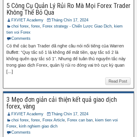
5 Công Cụ Quản Lý Rủi Ro Mà Mọi Forex Trader
Không Thể Bỏ Qua
FXVIET Academy
Tháng Chín 17, 2024
choi forex
,
forex
,
Forex strategy - Chiến Lược Giao Dịch
,
kiem
tien voi Forex
Comments
Có thể các bạn Trader đã nghe câu nói nổi tiếng của Warren
Buffett: “Quy tắc số 1 là không để mất tiền, quy tắc số 2 là
không quên quy tắc số 1”. Nhưng để tuân thủ nguyên tắc này
trong giao dịch Forex, quản lý rủi ro đóng vai trò cực kỳ quan
[…]
Read Post
3 Mẹo đơn giản cải thiện kết quả giao dịch
forex, vàng
FXVIET Academy
Tháng Chín 17, 2024
choi forex
,
forex
,
Forex Article
,
Forex can ban
,
kiem tien voi
Forex
,
kinh nghiem giao dich
Comments