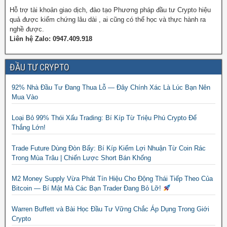
Hỗ trợ tài khoản giao dịch, đào tạo Phương pháp đầu tư Crypto hiệu
quả được kiểm chứng lâu dài , ai cũng có thể học và thực hành ra
nghề được.
Liên hệ Zalo: 0947.409.918
ĐẦU TƯ CRYPTO
92% Nhà Đầu Tư Đang Thua Lỗ — Đây Chính Xác Là Lúc Bạn Nên
Mua Vào
Loại Bỏ 99% Thói Xấu Trading: Bí Kíp Từ Triệu Phú Crypto Để
Thắng Lớn!
Trade Future Dùng Đòn Bẩy: Bí Kíp Kiếm Lợi Nhuận Từ Coin Rác
Trong Mùa Trâu | Chiến Lược Short Bán Khống
M2 Money Supply Vừa Phát Tín Hiệu Cho Động Thái Tiếp Theo Của
Bitcoin — Bí Mật Mà Các Bạn Trader Đang Bỏ Lỡ!
Warren Buffett và Bài Học Đầu Tư Vững Chắc Áp Dụng Trong Giới
Crypto