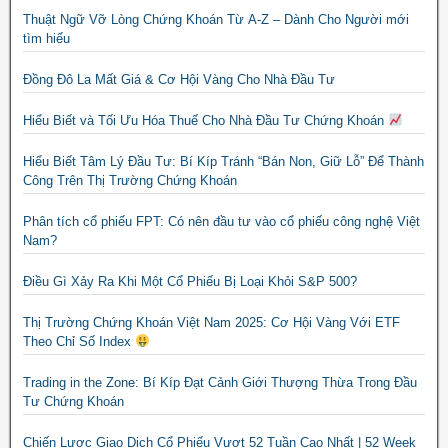
Thuật Ngữ Vỡ Lòng Chứng Khoán Từ A-Z – Dành Cho Người mới
tìm hiểu
Đồng Đô La Mất Giá & Cơ Hội Vàng Cho Nhà Đầu Tư
Hiểu Biết và Tối Ưu Hóa Thuế Cho Nhà Đầu Tư Chứng Khoán
Hiểu Biết Tâm Lý Đầu Tư: Bí Kíp Tránh “Bán Non, Giữ Lỗ” Để Thành
Công Trên Thị Trường Chứng Khoán
Phân tích cổ phiếu FPT: Có nên đầu tư vào cổ phiếu công nghệ Việt
Nam?
Điều Gì Xảy Ra Khi Một Cổ Phiếu Bị Loại Khỏi S&P 500?
Thị Trường Chứng Khoán Việt Nam 2025: Cơ Hội Vàng Với ETF
Theo Chỉ Số Index
Trading in the Zone: Bí Kíp Đạt Cảnh Giới Thượng Thừa Trong Đầu
Tư Chứng Khoán
Chiến Lược Giao Dịch Cổ Phiếu Vượt 52 Tuần Cao Nhất | 52 Week