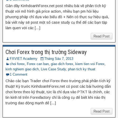
Gần đây KinhdoanhForex.net post nhiều bài về phân tích kỹ
thuật với mô hình giá price action, nhiều bạn pm hỏi liệu
phương pháp chỉ dựa vào biểu đồ + Nến có thực sự hiệu quả,
bài viết này sẽ post một số case study cụ thể để các bạn tập
làm quen với các […]
Read Post
Chơi Forex trong thị trường Sideway
FXVIET Academy
Tháng Sáu 7, 2013
choi forex
,
Forex can ban
,
giao dich forex
,
kiem tien voi Forex
,
kinh nghiem giao dich
,
Live Case Study
,
phan tich ky thuat
1 Comment
Chào các bạn Trader chơi Forex theo trường phái phân tích kỹ
thuật! Kỳ trước KinhdoanhForex.net có post các bài hướng dẫn
chơi forex theo kỹ thuật, tức là chỉ dựa vào PTKT là chính, các
tin kinh tế trên Forexfactory chỉ là công cụ để biết khi nào thị
trường dao động mạnh để […]
Read Post