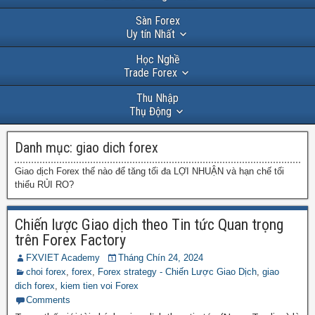
Sàn Forex
Uy tín Nhất
Học Nghề
Trade Forex
Thu Nhập
Thụ Động
Danh mục:
giao dich forex
Giao dịch Forex thế nào để tăng tối đa LỢI NHUẬN và hạn chế tối
thiểu RỦI RO?
Chiến lược Giao dịch theo Tin tức Quan trọng
trên Forex Factory
FXVIET Academy
Tháng Chín 24, 2024
choi forex
,
forex
,
Forex strategy - Chiến Lược Giao Dịch
,
giao
dich forex
,
kiem tien voi Forex
Comments