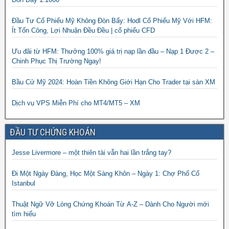
Đầu Tư Cổ Phiếu Mỹ Không Đòn Bẩy: Hodl Cổ Phiếu Mỹ Với HFM:
Ít Tốn Công, Lợi Nhuận Đều Đều | cổ phiếu CFD
Ưu đãi từ HFM: Thưởng 100% giá trị nạp lần đầu – Nạp 1 Được 2 –
Chinh Phục Thị Trường Ngay!
Bầu Cử Mỹ 2024: Hoàn Tiền Không Giới Hạn Cho Trader tại sàn XM
Dịch vụ VPS Miễn Phí cho MT4/MT5 – XM
ĐẦU TƯ CHỨNG KHOÁN
Jesse Livermore – một thiên tài vẫn hai lần trắng tay?
Đi Một Ngày Đàng, Học Một Sàng Khôn – Ngày 1: Chợ Phố Cổ
Istanbul
Thuật Ngữ Vỡ Lòng Chứng Khoán Từ A-Z – Dành Cho Người mới
tìm hiểu