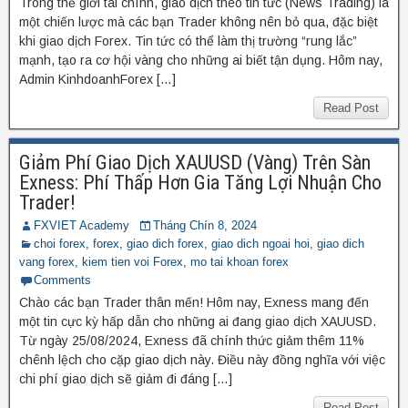
Trong thế giới tài chính, giao dịch theo tin tức (News Trading) là
một chiến lược mà các bạn Trader không nên bỏ qua, đặc biệt
khi giao dịch Forex. Tin tức có thể làm thị trường “rung lắc”
mạnh, tạo ra cơ hội vàng cho những ai biết tận dụng. Hôm nay,
Admin KinhdoanhForex […]
Read Post
Giảm Phí Giao Dịch XAUUSD (Vàng) Trên Sàn
Exness: Phí Thấp Hơn Gia Tăng Lợi Nhuận Cho
Trader!
FXVIET Academy
Tháng Chín 8, 2024
choi forex
,
forex
,
giao dich forex
,
giao dich ngoai hoi
,
giao dich
vang forex
,
kiem tien voi Forex
,
mo tai khoan forex
Comments
Chào các bạn Trader thân mến! Hôm nay, Exness mang đến
một tin cực kỳ hấp dẫn cho những ai đang giao dịch XAUUSD.
Từ ngày 25/08/2024, Exness đã chính thức giảm thêm 11%
chênh lệch cho cặp giao dịch này. Điều này đồng nghĩa với việc
chi phí giao dịch sẽ giảm đi đáng […]
Read Post