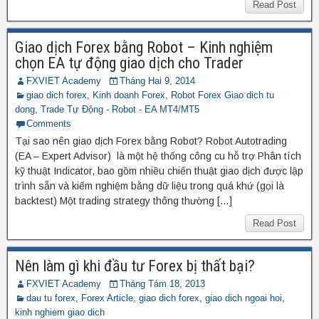
Read Post
Giao dịch Forex bằng Robot – Kinh nghiệm
chọn EA tự động giao dịch cho Trader
FXVIET Academy
Tháng Hai 9, 2014
giao dich forex
,
Kinh doanh Forex
,
Robot Forex Giao dich tu
dong
,
Trade Tự Động - Robot - EA MT4/MT5
Comments
Tại sao nên giao dịch Forex bằng Robot? Robot Autotrading
(EA – Expert Advisor) là một hệ thống công cu hỗ trợ Phân tích
kỹ thuật Indicator, bao gồm nhiều chiến thuật giao dịch được lập
trình sẵn và kiểm nghiệm bằng dữ liệu trong quá khứ (gọi là
backtest) Một trading strategy thông thường […]
Read Post
Nên làm gì khi đầu tư Forex bị thất bại?
FXVIET Academy
Tháng Tám 18, 2013
dau tu forex
,
Forex Article
,
giao dich forex
,
giao dich ngoai hoi
,
kinh nghiem giao dich