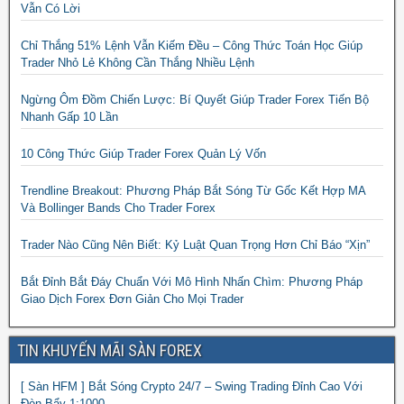
Vẫn Có Lời
Chỉ Thắng 51% Lệnh Vẫn Kiếm Đều – Công Thức Toán Học Giúp
Trader Nhỏ Lẻ Không Cần Thắng Nhiều Lệnh
Ngừng Ôm Đồm Chiến Lược: Bí Quyết Giúp Trader Forex Tiến Bộ
Nhanh Gấp 10 Lần
10 Công Thức Giúp Trader Forex Quản Lý Vốn
Trendline Breakout: Phương Pháp Bắt Sóng Từ Gốc Kết Hợp MA
Và Bollinger Bands Cho Trader Forex
Trader Nào Cũng Nên Biết: Kỷ Luật Quan Trọng Hơn Chỉ Báo “Xịn”
Bắt Đỉnh Bắt Đáy Chuẩn Với Mô Hình Nhấn Chìm: Phương Pháp
Giao Dịch Forex Đơn Giản Cho Mọi Trader
TIN KHUYẾN MÃI SÀN FOREX
[ Sàn HFM ] Bắt Sóng Crypto 24/7 – Swing Trading Đỉnh Cao Với
Đòn Bẩy 1:1000