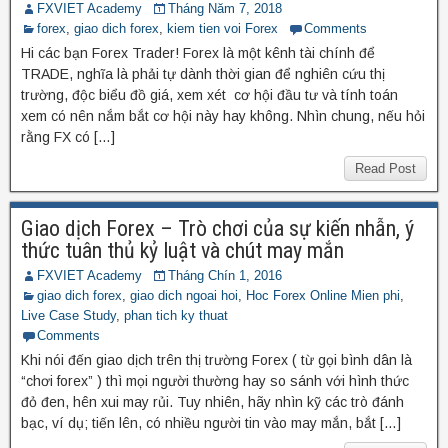
FXVIET Academy
Tháng Năm 7, 2018
forex
,
giao dich forex
,
kiem tien voi Forex
Comments
Hi các bạn Forex Trader! Forex là một kênh tài chính để
TRADE, nghĩa là phải tự dành thời gian để nghiên cứu thị
trường, độc biểu đồ giá, xem xét cơ hội đầu tư và tính toán
xem có nên nắm bắt cơ hội này hay không. Nhìn chung, nếu hỏi
rằng FX có […]
Read Post
Giao dịch Forex – Trò chơi của sự kiến nhẫn, ý
thức tuân thủ kỷ luật và chút may mắn
FXVIET Academy
Tháng Chín 1, 2016
giao dich forex
,
giao dich ngoai hoi
,
Hoc Forex Online Mien phi
,
Live Case Study
,
phan tich ky thuat
Comments
Khi nói đến giao dịch trên thị trường Forex ( từ gọi bình dân là
“chơi forex” ) thì mọi người thường hay so sánh với hình thức
đỏ đen, hên xui may rủi. Tuy nhiên, hãy nhìn kỹ các trò đánh
bạc, ví dụ; tiến lên, có nhiều người tin vào may mắn, bắt […]