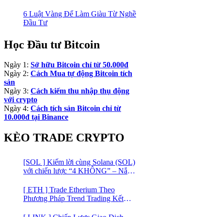
Sản An Toàn!
6 Luật Vàng Để Làm Giàu Từ Nghề
Đầu Tư
Học Đầu tư Bitcoin
Ngày 1:
Sở hữu Bitcoin chỉ từ 50.000đ
Ngày 2:
Cách Mua tự động Bitcoin tích
sản
Ngày 3:
Cách kiếm thu nhập thụ động
với crypto
Ngày 4:
Cách tích sản Bitcoin chỉ từ
10.000đ tại Binance
KÈO TRADE CRYPTO
[SOL ] Kiếm lời cùng Solana (SOL)
với chiến lược “4 KHÔNG” – Nắm
bắt kênh xu hướng & Chia vốn hợp
lý
[ ETH ] Trade Etherium Theo
Phương Pháp Trend Trading Kết
Hợp Mô Hình Giá 2 Đáy