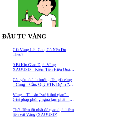
ĐẦU TƯ VÀNG
Giá Vàng Lên Cao, Có Nên Đu
Theo?
9 Bí Kíp Giao Dịch Vàng
XAUUSD – Kiếm Tiền Hiệu Quả
Cho Trader
Các yếu tố ảnh hưởng đến giá vàng
– Cung – Cầu, Quỹ ETF, Dự Trữ
Ngoại Hối
Vàng – Tài sản “vượt thời gian” –
Giải pháp phòng ngừa lạm phát hiệu
quả nhất
Thời điểm tốt nhất để giao dịch kiếm
tiền với Vàng (XAUUSD)