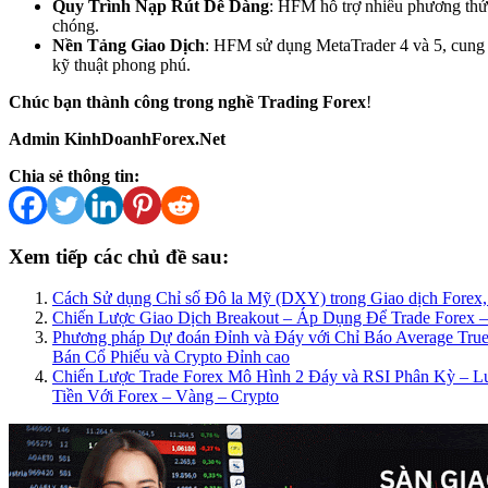
Quy Trình Nạp Rút Dễ Dàng
: HFM hỗ trợ nhiều phương thức
chóng.
Nền Tảng Giao Dịch
: HFM sử dụng MetaTrader 4 và 5, cung 
kỹ thuật phong phú.
Chúc bạn thành công trong nghề Trading Forex
!
Admin KinhDoanhForex.Net
Chia sẻ thông tin:
Xem tiếp các chủ đề sau:
Cách Sử dụng Chỉ số Đô la Mỹ (DXY) trong Giao dịch Forex,
Chiến Lược Giao Dịch Breakout – Áp Dụng Để Trade Forex –
Phương pháp Dự đoán Đỉnh và Đáy với Chỉ Báo Average Tru
Bán Cổ Phiếu và Crypto Đỉnh cao
Chiến Lược Trade Forex Mô Hình 2 Đáy và RSI Phân Kỳ – L
Tiền Với Forex – Vàng – Crypto