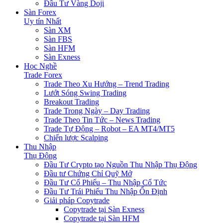
Đầu Tư Vàng Doji
Sàn Forex
Uy tín Nhất
Sàn XM
Sàn FBS
Sàn HFM
Sàn Exness
Học Nghề
Trade Forex
Trade Theo Xu Hướng – Trend Trading
Lướt Sóng Swing Trading
Breakout Trading
Trade Trong Ngày – Day Trading
Trade Theo Tin Tức – News Trading
Trade Tự Động – Robot – EA MT4/MT5
Chiến lược Scalping
Thu Nhập
Thụ Động
Đầu Tư Crypto tạo Nguồn Thu Nhập Thụ Động
Đầu tư Chứng Chỉ Quỹ Mở
Đầu Tư Cổ Phiếu – Thu Nhập Cổ Tức
Đầu Tư Trái Phiếu Thu Nhập Ổn Định
Giải pháp Copytrade
Copytrade tại Sàn Exness
Copytrade tại Sàn HFM