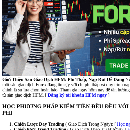
Giới Thiệu Sàn Giao Dịch HFM: Phí Thấp, Nạp Rút Dễ Dàng
Nế
một sàn giao dịch Forex đáng tin cậy với chi phí thấp và quy trình n
chính là sự lựa chọn hoàn hảo. Tham gia ngay hôm nay để tận hưởng 
từ sàn giao dịch HFM. [
Đăng ký tài khoản HFM ngay
]
HỌC PHƯƠNG PHÁP KIẾM TIỀN ĐỀU ĐỀU VỚI
PHÍ
Chiến Lược Day Trading
( Giao Dịch Trong Ngày): [
Học n
Chiến lược Trend Trading
( Giao Dịch Theo Xu Hướng): [
H