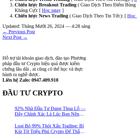
Chiến lược Breakout Trading
( Giao Dịch Theo Điểm Bùng 
Kháng Cự): [
Học ngay
]
Chiến lược News Trading
( Giao Dịch Theo Tin Tức): [
Học 
Updated: Tháng Mười 26, 2024 — 4:28 sáng
← Previous Post
Next Post →
Hỗ trợ tài khoản giao dịch, đào tạo Phương
pháp đầu tư Crypto hiệu quả được kiểm
chứng lâu dài , ai cũng có thể học và thực
hành ra nghề được.
Liên hệ Zalo: 0947.409.918
ĐẦU TƯ CRYPTO
92% Nhà Đầu Tư Đang Thua Lỗ —
Đây Chính Xác Là Lúc Bạn Nên
Mua Vào
Loại Bỏ 99% Thói Xấu Trading: Bí
Kíp Từ Triệu Phú Crypto Để Thắng
Lớn!