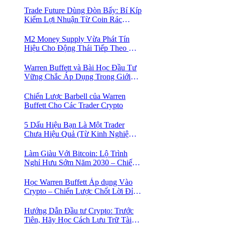
Trade Future Dùng Đòn Bẩy: Bí Kíp
Kiếm Lợi Nhuận Từ Coin Rác
Trong Mùa Trâu | Chiến Lược Short
Bán Khống
M2 Money Supply Vừa Phát Tín
Hiệu Cho Động Thái Tiếp Theo Của
Bitcoin — Bí Mật Mà Các Bạn
Trader Đang Bỏ Lỡ! 🚀
Warren Buffett và Bài Học Đầu Tư
Vững Chắc Áp Dụng Trong Giới
Crypto
Chiến Lược Barbell của Warren
Buffett Cho Các Trader Crypto
5 Dấu Hiệu Bạn Là Một Trader
Chưa Hiệu Quả (Từ Kinh Nghiệm
Của Một Người Từng Như Thế)
Làm Giàu Với Bitcoin: Lộ Trình
Nghỉ Hưu Sớm Năm 2030 – Chiến
Lược Hành Động! 🚀
Học Warren Buffett Áp dụng Vào
Crypto – Chiến Lược Chốt Lời Đỉnh
Cao Trong Mùa Trâu!
Hướng Dẫn Đầu tư Crypto: Trước
Tiên, Hãy Học Cách Lưu Trữ Tài