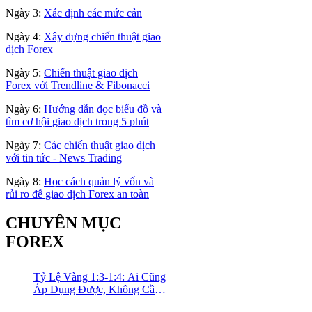
Ngày 3:
Xác định các mức cản
Ngày 4:
Xây dựng chiến thuật giao
dịch Forex
Ngày 5:
Chiến thuật giao dịch
Forex với Trendline & Fibonacci
Ngày 6:
Hướng dẫn đọc biểu đồ và
tìm cơ hội giao dịch trong 5 phút
Ngày 7:
Các chiến thuật giao dịch
với tin tức - News Trading
Ngày 8:
Học cách quản lý vốn và
rủi ro để giao dịch Forex an toàn
CHUYÊN MỤC
FOREX
Tỷ Lệ Vàng 1:3-1:4: Ai Cũng
Áp Dụng Được, Không Cần
Kinh Nghiệm Nhiều