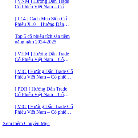
[ VNM ] Hướng Dẫn Trade
Cổ Phiếu Việt Nam – Cổ
phiếu Vinamilk (VNM)
[ L14 ] Cách Mua Siêu Cổ
Phiếu X10 – Hướng Dẫn
Trade Cổ Phiếu Việt Nam –
Cổ phiếu BĐS Licogi 14
Top 5 cổ phiếu tích sản tiềm
năng năm 2024-2025
[ VHM ] Hướng Dẫn Trade
Cổ Phiếu Việt Nam – Cổ
phiếu BĐS VINHOMES
[ VIC ] Hướng Dẫn Trade Cổ
Phiếu Việt Nam – Cổ phiếu
VIC
[ PDR ] Hướng Dẫn Trade
Cổ Phiếu Việt Nam – Cổ
phiếu BĐS Phát Đạt (PDR)
[ VIC ] Hướng Dẫn Trade Cổ
Phiếu Việt Nam – Cổ phiếu
Vingroup (VIC)
Xem thêm Chuyên Mục