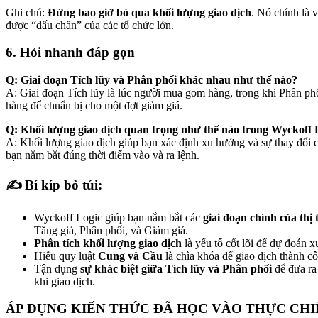
Ghi chú:
Đừng bao giờ bỏ qua khối lượng giao dịch
. Nó chính là 
được “dấu chân” của các tổ chức lớn.
6. Hỏi nhanh đáp gọn
Q: Giai đoạn Tích lũy và Phân phối khác nhau như thế nào?
A: Giai đoạn Tích lũy là lúc người mua gom hàng, trong khi Phân phố
hàng để chuẩn bị cho một đợt giảm giá.
Q: Khối lượng giao dịch quan trọng như thế nào trong Wyckoff 
A: Khối lượng giao dịch giúp bạn xác định xu hướng và sự thay đổi c
bạn nắm bắt đúng thời điểm vào và ra lệnh.
✍️ Bí kíp bỏ túi:
Wyckoff Logic giúp bạn nắm bắt các
giai đoạn chính của thị
Tăng giá, Phân phối, và Giảm giá.
Phân tích khối lượng giao dịch
là yếu tố cốt lõi để dự đoán x
Hiểu quy luật
Cung và Cầu
là chìa khóa để giao dịch thành c
Tận dụng
sự khác biệt giữa Tích lũy và Phân phối
để đưa ra
khi giao dịch.
ÁP DỤNG KIẾN THỨC ĐÃ HỌC VÀO THỰC CHI