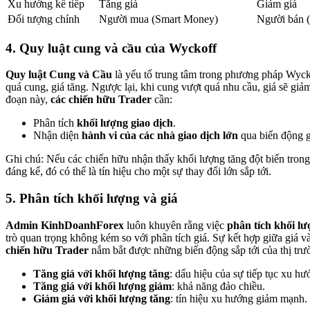
Xu hướng kế tiếp
Tăng giá
Giảm giá
Đối tượng chính
Người mua (Smart Money)
Người bán 
4. Quy luật cung và cầu của Wyckoff
Quy luật Cung và Cầu
là yếu tố trung tâm trong phương pháp Wyck
quá cung, giá tăng. Ngược lại, khi cung vượt quá nhu cầu, giá sẽ giảm
đoạn này,
các chiến hữu Trader
cần:
Phân tích
khối lượng giao dịch
.
Nhận diện
hành vi của các nhà giao dịch lớn
qua biến động g
Ghi chú: Nếu các chiến hữu nhận thấy khối lượng tăng đột biến trong
đáng kể, đó có thể là tín hiệu cho một sự thay đổi lớn sắp tới.
5. Phân tích khối lượng và giá
Admin KinhDoanhForex
luôn khuyên rằng việc
phân tích khối lư
trò quan trọng không kém so với phân tích giá. Sự kết hợp giữa giá v
chiến hữu Trader
nắm bắt được những biến động sắp tới của thị trư
Tăng giá với khối lượng tăng
: dấu hiệu của sự tiếp tục xu hư
Tăng giá với khối lượng giảm
: khả năng đảo chiều.
Giảm giá với khối lượng tăng
: tín hiệu xu hướng giảm mạnh.