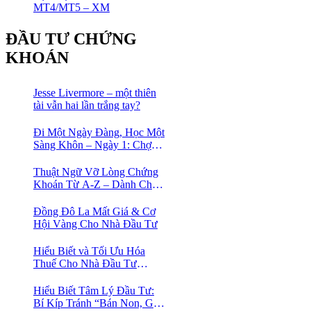
MT4/MT5 – XM
ĐẦU TƯ CHỨNG
KHOÁN
Jesse Livermore – một thiên
tài vẫn hai lần trắng tay?
Đi Một Ngày Đàng, Học Một
Sàng Khôn – Ngày 1: Chợ
Phố Cổ Istanbul
Thuật Ngữ Vỡ Lòng Chứng
Khoán Từ A-Z – Dành Cho
Người mới tìm hiểu
Đồng Đô La Mất Giá & Cơ
Hội Vàng Cho Nhà Đầu Tư
Hiểu Biết và Tối Ưu Hóa
Thuế Cho Nhà Đầu Tư
Chứng Khoán 📈
Hiểu Biết Tâm Lý Đầu Tư:
Bí Kíp Tránh “Bán Non, Giữ