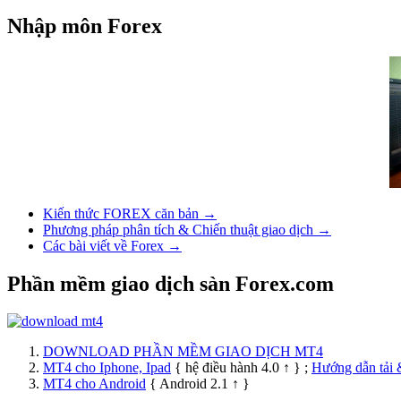
Nhập môn Forex
Kiến thức FOREX căn bản →
Phương pháp phân tích & Chiến thuật giao dịch →
Các bài viết về Forex →
Phần mềm giao dịch sàn Forex.com
DOWNLOAD PHẦN MỀM GIAO DỊCH MT4
MT4 cho Iphone, Ipad
{ hệ điều hành 4.0 ↑ } ;
Hướng dẫn tải 
MT4 cho Android
{ Android 2.1 ↑ }