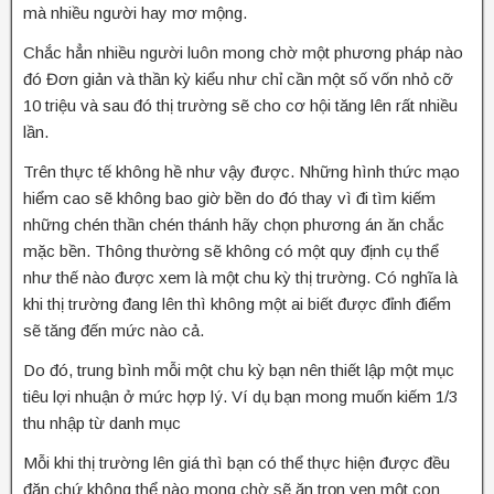
mà nhiều người hay mơ mộng.
Chắc hẳn nhiều người luôn mong chờ một phương pháp nào
đó Đơn giản và thần kỳ kiểu như chỉ cần một số vốn nhỏ cỡ
10 triệu và sau đó thị trường sẽ cho cơ hội tăng lên rất nhiều
lần.
Trên thực tế không hề như vậy được. Những hình thức mạo
hiểm cao sẽ không bao giờ bền do đó thay vì đi tìm kiếm
những chén thần chén thánh hãy chọn phương án ăn chắc
mặc bền. Thông thường sẽ không có một quy định cụ thể
như thế nào được xem là một chu kỳ thị trường. Có nghĩa là
khi thị trường đang lên thì không một ai biết được đỉnh điểm
sẽ tăng đến mức nào cả.
Do đó, trung bình mỗi một chu kỳ bạn nên thiết lập một mục
tiêu lợi nhuận ở mức hợp lý. Ví dụ bạn mong muốn kiếm 1/3
thu nhập từ danh mục
Mỗi khi thị trường lên giá thì bạn có thể thực hiện được đều
đặn chứ không thể nào mong chờ sẽ ăn trọn vẹn một con