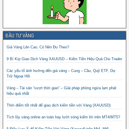
ĐẦU TƯ VÀNG
Giá Vàng Lên Cao, Có Nên Đu Theo?
9 Bí Kíp Giao Dịch Vàng XAUUSD – Kiếm Tiền Hiệu Quả Cho Trader
Các yếu tố ảnh hưởng đến giá vàng – Cung – Cầu, Quỹ ETF, Dự
Trữ Ngoại Hối
Vàng – Tài sản “vượt thời gian” – Giải pháp phòng ngừa lạm phát
hiệu quả nhất
Thời điểm tốt nhất để giao dịch kiếm tiền với Vàng (XAUUSD)
Tích lũy vàng online an toàn hay lướt sóng kiếm lời trên MT4/MT5?
5 Điều Lưu Ý để Kiếm Tiền Với Vàng (Xauusd) trên Mt4, Mt5