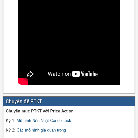
Chuyên đề PTKT
Chuyên mục PTKT với Price Action
Kỳ 1:
Mô hình Nến Nhật Candelstick
Kỳ 2:
Các mô hình giá quan trọng