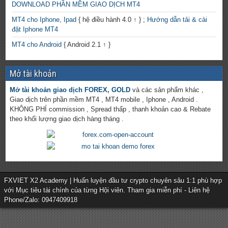
DOWNLOAD PHẦN MỀM GIAO DỊCH MT4
MT4 cho Iphone, Ipad
{ hệ điều hành 4.0 ↑ } ;
Hướng dẫn tải & cài
đặt Iphone MT4
MT4 cho Android
{ Android 2.1 ↑ }
Mở tài khoản
Mở tài khoản giao dịch FOREX, GOLD
và các sản phẩm khác ,
Giao dịch trên phần mềm MT4 , MT4 mobile , Iphone , Android .
KHÔNG PHÍ commission , Spread thấp , thanh khoản cao & Rebate
theo khối lượng giao dịch hàng tháng .
FXVIET X2 Academy | Huấn luyện đầu tư crypto chuyên sâu 1:1 phù hợp
với Mục tiêu tài chính của từng Hội viên. Tham gia miễn phí - Liên hệ
Phone/Zalo: 0947409918