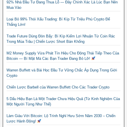
92% Nhà Đầu Tư Đang Thua Lỗ — Đây Chính Xác Là Lúc Bạn Nên
Mua Vào
Loại Bỏ 99% Thói Xấu Trading: Bí Kíp Từ Triệu Phú Crypto Để
Thắng Lớn!
Trade Future Dùng Đòn Bẩy: Bí Kíp Kiếm Lợi Nhuận Từ Coin Rác
Trong Mùa Trâu | Chiến Lược Short Bán Khống
M2 Money Supply Vừa Phát Tín Hiệu Cho Động Thái Tiếp Theo Của
Bitcoin — Bí Mật Mà Các Bạn Trader Đang Bỏ Lỡ!
Warren Buffett và Bài Học Đầu Tư Vững Chắc Áp Dụng Trong Giới
Crypto
Chiến Lược Barbell của Warren Buffett Cho Các Trader Crypto
5 Dấu Hiệu Bạn Là Một Trader Chưa Hiệu Quả (Từ Kinh Nghiệm Của
Một Người Từng Như Thế)
Làm Giàu Với Bitcoin: Lộ Trình Nghỉ Hưu Sớm Năm 2030 – Chiến
Lược Hành Động!