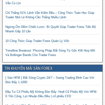
Vẫn Có Lời
Chỉ Thắng 51% Lệnh Vẫn Kiếm Đều – Công Thức Toán Học Giúp
Trader Nhỏ Lẻ Không Cần Thắng Nhiều Lệnh
Ngừng Ôm Đồm Chiến Lược: Bí Quyết Giúp Trader Forex Tiến Bộ
Nhanh Gấp 10 Lần
10 Công Thức Giúp Trader Forex Quản Lý Vốn
Trendline Breakout: Phương Pháp Bắt Sóng Từ Gốc Kết Hợp MA
Và Bollinger Bands Cho Trader Forex
TIN KHUYẾN MÃI SÀN FOREX
[ Sàn HFM ] Bắt Sóng Crypto 24/7 – Swing Trading Đỉnh Cao Với
Đòn Bẩy 1:1000
Đầu Tư Cổ Phiếu Mỹ Không Đòn Bẩy: Hodl Cổ Phiếu Mỹ Với HFM:
Ít Tốn Công, Lợi Nhuận Đều Đều | cổ phiếu CFD