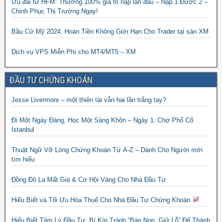
Ưu đãi từ HFM: Thưởng 100% giá trị nạp lần đầu – Nạp 1 Được 2 –
Chinh Phục Thị Trường Ngay!
Bầu Cử Mỹ 2024: Hoàn Tiền Không Giới Hạn Cho Trader tại sàn XM
Dịch vụ VPS Miễn Phí cho MT4/MT5 – XM
ĐẦU TƯ CHỨNG KHOÁN
Jesse Livermore – một thiên tài vẫn hai lần trắng tay?
Đi Một Ngày Đàng, Học Một Sàng Khôn – Ngày 1: Chợ Phố Cổ
Istanbul
Thuật Ngữ Vỡ Lòng Chứng Khoán Từ A-Z – Dành Cho Người mới
tìm hiểu
Đồng Đô La Mất Giá & Cơ Hội Vàng Cho Nhà Đầu Tư
Hiểu Biết và Tối Ưu Hóa Thuế Cho Nhà Đầu Tư Chứng Khoán
Hiểu Biết Tâm Lý Đầu Tư: Bí Kíp Tránh “Bán Non, Giữ Lỗ” Để Thành