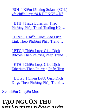
[SOL ] Kiếm lời cùng Solana (SOL)
với chiến lược “4 KHÔNG” – Nắm
bắt kênh xu hướng & Chia vốn hợp
lý
[ ETH ] Trade Etherium Theo
Phương Pháp Trend Trading Kết
Hợp Mô Hình Giá 2 Đáy
[ LINK ] Chiến Lược Giao Dịch
Link Theo Phương Pháp Trend
Trading
[ BTC ] Chiến Lược Giao Dịch
Bitcoin Theo Phương Pháp Trend
Trading
[ ETH ] Chiến Lược Giao Dịch
Etherium Theo Phương Pháp Trend
Trading
[ DOGS ] Chiến Lược Giao Dịch
Dogs Theo Phương Pháp Trend
Trading – Đồng Crypto Mới Niêm
Yết trên Binance
Xem thêm Chuyên Mục
TẠO NGUỒN THU