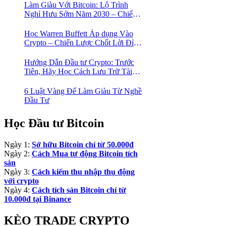
Làm Giàu Với Bitcoin: Lộ Trình
Nghỉ Hưu Sớm Năm 2030 – Chiến
Lược Hành Động! 🚀
Học Warren Buffett Áp dụng Vào
Crypto – Chiến Lược Chốt Lời Đỉnh
Cao Trong Mùa Trâu!
Hướng Dẫn Đầu tư Crypto: Trước
Tiên, Hãy Học Cách Lưu Trữ Tài
Sản An Toàn!
6 Luật Vàng Để Làm Giàu Từ Nghề
Đầu Tư
Học Đầu tư Bitcoin
Ngày 1:
Sở hữu Bitcoin chỉ từ 50.000đ
Ngày 2:
Cách Mua tự động Bitcoin tích
sản
Ngày 3:
Cách kiếm thu nhập thụ động
với crypto
Ngày 4:
Cách tích sản Bitcoin chỉ từ
10.000đ tại Binance
KÈO TRADE CRYPTO