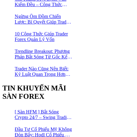
Kiếm Đều – Công Thức
Toán Học Giúp Trader Nhỏ
Lẻ Không Cần Thắng Nhiều
Ngừng Ôm Đồm Chiến
Lệnh
Lược: Bí Quyết Giúp Trader
Forex Tiến Bộ Nhanh Gấp 10
Lần
10 Công Thức Giúp Trader
Forex Quản Lý Vốn
Trendline Breakout: Phương
Pháp Bắt Sóng Từ Gốc Kết
Hợp MA Và Bollinger Bands
Cho Trader Forex
Trader Nào Cũng Nên Biết:
Kỷ Luật Quan Trọng Hơn
Chỉ Báo “Xịn”
TIN KHUYẾN MÃI
SÀN FOREX
[ Sàn HFM ] Bắt Sóng
Crypto 24/7 – Swing Trading
Đỉnh Cao Với Đòn Bẩy
1:1000
Đầu Tư Cổ Phiếu Mỹ Không
Đòn Bẩy: Hodl Cổ Phiếu Mỹ