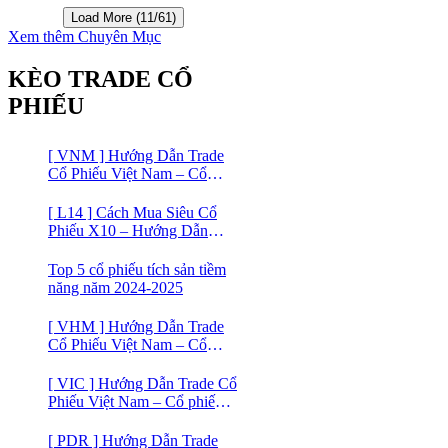
Screener
Load More (11/61)
Xem thêm Chuyên Mục
KÈO TRADE CỔ
PHIẾU
[ VNM ] Hướng Dẫn Trade
Cổ Phiếu Việt Nam – Cổ
phiếu Vinamilk (VNM)
[ L14 ] Cách Mua Siêu Cổ
Phiếu X10 – Hướng Dẫn
Trade Cổ Phiếu Việt Nam –
Cổ phiếu BĐS Licogi 14
Top 5 cổ phiếu tích sản tiềm
năng năm 2024-2025
[ VHM ] Hướng Dẫn Trade
Cổ Phiếu Việt Nam – Cổ
phiếu BĐS VINHOMES
[ VIC ] Hướng Dẫn Trade Cổ
Phiếu Việt Nam – Cổ phiếu
VIC
[ PDR ] Hướng Dẫn Trade