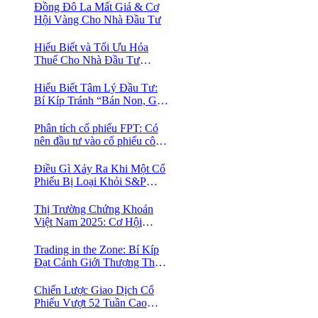
Đồng Đô La Mất Giá & Cơ
Hội Vàng Cho Nhà Đầu Tư
Hiểu Biết và Tối Ưu Hóa
Thuế Cho Nhà Đầu Tư
Chứng Khoán 📈
Hiểu Biết Tâm Lý Đầu Tư:
Bí Kíp Tránh “Bán Non, Giữ
Lỗ” Để Thành Công Trên
Thị Trường Chứng Khoán
Phân tích cổ phiếu FPT: Có
nên đầu tư vào cổ phiếu công
nghệ Việt Nam?
Điều Gì Xảy Ra Khi Một Cổ
Phiếu Bị Loại Khỏi S&P
500?
Thị Trường Chứng Khoán
Việt Nam 2025: Cơ Hội
Vàng Với ETF Theo Chỉ Số
Index 🤑
Trading in the Zone: Bí Kíp
Đạt Cảnh Giới Thượng Thừa
Trong Đầu Tư Chứng Khoán
Chiến Lược Giao Dịch Cổ
Phiếu Vượt 52 Tuần Cao
Nhất | 52 Week High | Stock