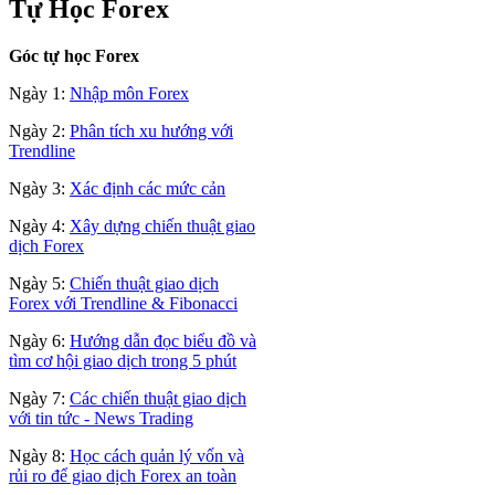
Tự Học Forex
Góc tự học Forex
Ngày 1:
Nhập môn Forex
Ngày 2:
Phân tích xu hướng với
Trendline
Ngày 3:
Xác định các mức cản
Ngày 4:
Xây dựng chiến thuật giao
dịch Forex
Ngày 5:
Chiến thuật giao dịch
Forex với Trendline & Fibonacci
Ngày 6:
Hướng dẫn đọc biểu đồ và
tìm cơ hội giao dịch trong 5 phút
Ngày 7:
Các chiến thuật giao dịch
với tin tức - News Trading
Ngày 8:
Học cách quản lý vốn và
rủi ro để giao dịch Forex an toàn