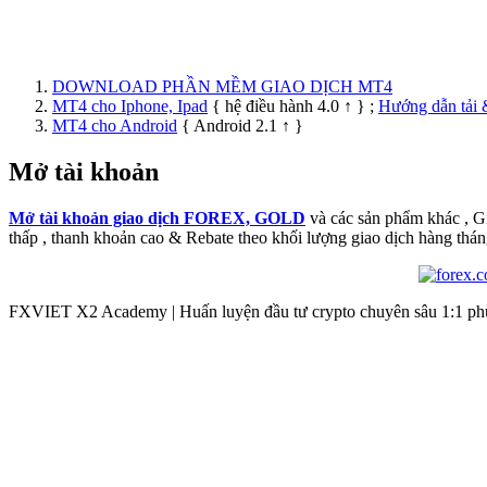
DOWNLOAD PHẦN MỀM GIAO DỊCH MT4
MT4 cho Iphone, Ipad
{ hệ điều hành 4.0 ↑ } ;
Hướng dẫn tải 
MT4 cho Android
{ Android 2.1 ↑ }
Mở tài khoản
Mở tài khoản giao dịch FOREX, GOLD
và các sản phẩm khác , 
thấp , thanh khoản cao & Rebate theo khối lượng giao dịch hàng thán
FXVIET X2 Academy | Huấn luyện đầu tư crypto chuyên sâu 1:1 phù 