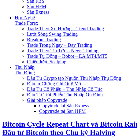
Sàn FBS
Sàn HFM
Sàn Exness
Học Nghề
Trade Forex
Trade Theo Xu Hướng – Trend Trading
Lướt Sóng Swing Trading
Breakout Trading
Trade Trong Ngày – Day Trading
Trade Theo Tin Tức – News Trading
Trade Tự Động – Robot – EA MT4/MT5
Chiến lược Scalping
Thu Nhập
Thụ Động
Đầu Tư Crypto tạo Nguồn Thu Nhập Thụ Động
Đầu tư Chứng Chỉ Quỹ Mở
Đầu Tư Cổ Phiếu – Thu Nhập Cổ Tức
Đầu Tư Trái Phiếu Thu Nhập Ổn Định
Giải pháp Copytrade
Copytrade tại Sàn Exness
Copytrade tại Sàn HFM
Bitcoin Cycle Repeat Chart và Bitcoin Ra
Đầu tư Bitcoin theo Chu kỳ Halving