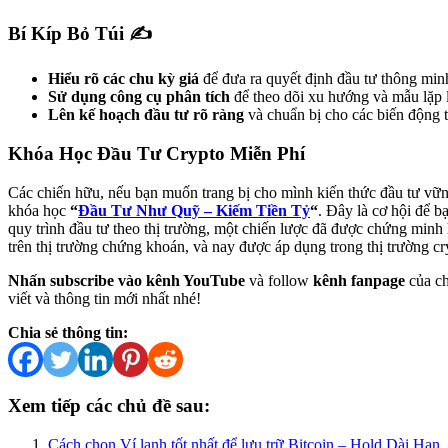
Bí Kíp Bỏ Túi ✍️
Hiểu rõ các chu kỳ giá
để đưa ra quyết định đầu tư thông min
Sử dụng công cụ phân tích
để theo dõi xu hướng và mẫu lặp l
Lên kế hoạch đầu tư rõ ràng
và chuẩn bị cho các biến động t
Khóa Học Đầu Tư Crypto Miễn Phí
Các chiến hữu, nếu bạn muốn trang bị cho mình kiến thức đầu tư vữn
khóa học
“
Đầu Tư Như Quỹ – Kiếm Tiền Tỷ
“
. Đây là cơ hội để b
quy trình đầu tư theo thị trường, một chiến lược đã được chứng minh
trên thị trường chứng khoán, và nay được áp dụng trong thị trường cr
Nhấn subscribe vào kênh YouTube
và follow
kênh fanpage
của ch
viết và thông tin mới nhất nhé!
Chia sẻ thông tin:
Xem tiếp các chủ đề sau:
Cách chọn Ví lạnh tốt nhất để lưu trữ Bitcoin – Hold Dài Hạn