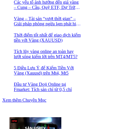
Các yếu tố ảnh hưởng đến giá vàng
– Cung – Cầu, Quỹ ETF, Dự Trữ
Ngoại Hối
Vàng – Tài sản “vượt thời gian” –
Giải pháp phòng ngừa lạm phát hiệu
quả nhất
Thời điểm tốt nhất để giao dịch kiếm
tiền với Vàng (XAUUSD)
Tích lũy vàng online an toàn hay
lướt sóng kiếm lời trên MT4/MT5?
5 Điều Lưu Ý để Kiếm Tiền Với
Vàng (Xauusd) trên Mt4, Mt5
Đầu tư Vàng Doji Online tại
Fmarket: Tích sản chỉ từ 0,5 chỉ
Xem thêm Chuyên Mục