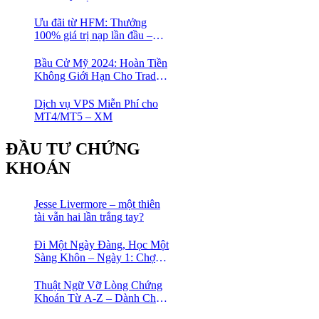
Với HFM: Ít Tốn Công, Lợi
Nhuận Đều Đều | cổ phiếu
Ưu đãi từ HFM: Thưởng
CFD
100% giá trị nạp lần đầu –
Nạp 1 Được 2 – Chinh Phục
Thị Trường Ngay!
Bầu Cử Mỹ 2024: Hoàn Tiền
Không Giới Hạn Cho Trader
tại sàn XM
Dịch vụ VPS Miễn Phí cho
MT4/MT5 – XM
ĐẦU TƯ CHỨNG
KHOÁN
Jesse Livermore – một thiên
tài vẫn hai lần trắng tay?
Đi Một Ngày Đàng, Học Một
Sàng Khôn – Ngày 1: Chợ
Phố Cổ Istanbul
Thuật Ngữ Vỡ Lòng Chứng
Khoán Từ A-Z – Dành Cho
Người mới tìm hiểu