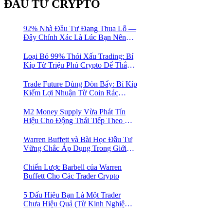
ĐẦU TƯ CRYPTO
92% Nhà Đầu Tư Đang Thua Lỗ —
Đây Chính Xác Là Lúc Bạn Nên
Mua Vào
Loại Bỏ 99% Thói Xấu Trading: Bí
Kíp Từ Triệu Phú Crypto Để Thắng
Lớn!
Trade Future Dùng Đòn Bẩy: Bí Kíp
Kiếm Lợi Nhuận Từ Coin Rác
Trong Mùa Trâu | Chiến Lược Short
Bán Khống
M2 Money Supply Vừa Phát Tín
Hiệu Cho Động Thái Tiếp Theo Của
Bitcoin — Bí Mật Mà Các Bạn
Trader Đang Bỏ Lỡ! 🚀
Warren Buffett và Bài Học Đầu Tư
Vững Chắc Áp Dụng Trong Giới
Crypto
Chiến Lược Barbell của Warren
Buffett Cho Các Trader Crypto
5 Dấu Hiệu Bạn Là Một Trader
Chưa Hiệu Quả (Từ Kinh Nghiệm
Của Một Người Từng Như Thế)