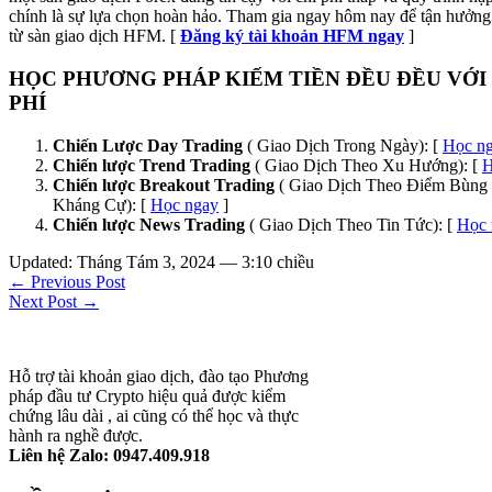
chính là sự lựa chọn hoàn hảo. Tham gia ngay hôm nay để tận hưởng 
từ sàn giao dịch HFM. [
Đăng ký tài khoản HFM ngay
]
HỌC PHƯƠNG PHÁP KIẾM TIỀN ĐỀU ĐỀU VỚI
PHÍ
Chiến Lược Day Trading
( Giao Dịch Trong Ngày): [
Học n
Chiến lược Trend Trading
( Giao Dịch Theo Xu Hướng): [
H
Chiến lược Breakout Trading
( Giao Dịch Theo Điểm Bùng 
Kháng Cự): [
Học ngay
]
Chiến lược News Trading
( Giao Dịch Theo Tin Tức): [
Học 
Updated: Tháng Tám 3, 2024 — 3:10 chiều
← Previous Post
Next Post →
Hỗ trợ tài khoản giao dịch, đào tạo Phương
pháp đầu tư Crypto hiệu quả được kiểm
chứng lâu dài , ai cũng có thể học và thực
hành ra nghề được.
Liên hệ Zalo: 0947.409.918