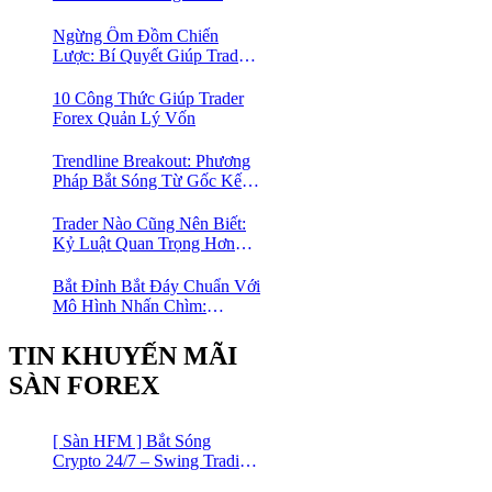
Toán Học Giúp Trader Nhỏ
Lẻ Không Cần Thắng Nhiều
Ngừng Ôm Đồm Chiến
Lệnh
Lược: Bí Quyết Giúp Trader
Forex Tiến Bộ Nhanh Gấp 10
Lần
10 Công Thức Giúp Trader
Forex Quản Lý Vốn
Trendline Breakout: Phương
Pháp Bắt Sóng Từ Gốc Kết
Hợp MA Và Bollinger Bands
Cho Trader Forex
Trader Nào Cũng Nên Biết:
Kỷ Luật Quan Trọng Hơn
Chỉ Báo “Xịn”
Bắt Đỉnh Bắt Đáy Chuẩn Với
Mô Hình Nhấn Chìm:
Phương Pháp Giao Dịch
Forex Đơn Giản Cho Mọi
TIN KHUYẾN MÃI
Trader
SÀN FOREX
[ Sàn HFM ] Bắt Sóng
Crypto 24/7 – Swing Trading
Đỉnh Cao Với Đòn Bẩy