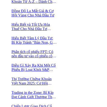
Khoán Từ A-Z – Dành Cho
Người mới tìm hiểu
Đồng Đô La Mất Giá & Cơ
Hội Vàng Cho Nhà Đầu Tư
Hiểu Biết và Tối Ưu Hóa
Thuế Cho Nhà Đầu Tư
Chứng Khoán 📈
Hiểu Biết Tâm Lý Đầu Tư:
Bí Kíp Tránh “Bán Non, Giữ
Lỗ” Để Thành Công Trên
Thị Trường Chứng Khoán
Phân tích cổ phiếu FPT: Có
nên đầu tư vào cổ phiếu công
nghệ Việt Nam?
Điều Gì Xảy Ra Khi Một Cổ
Phiếu Bị Loại Khỏi S&P
500?
Thị Trường Chứng Khoán
Việt Nam 2025: Cơ Hội
Vàng Với ETF Theo Chỉ Số
Index 🤑
Trading in the Zone: Bí Kíp
Đạt Cảnh Giới Thượng Thừa
Trong Đầu Tư Chứng Khoán
Chiến Lược Giao Dịch Cổ