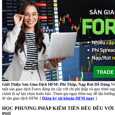
Giới Thiệu Sàn Giao Dịch HFM: Phí Thấp, Nạp Rút Dễ Dàng
Nế
một sàn giao dịch Forex đáng tin cậy với chi phí thấp và quy trình n
chính là sự lựa chọn hoàn hảo. Tham gia ngay hôm nay để tận hưởng 
từ sàn giao dịch HFM. [
Đăng ký tài khoản HFM ngay
]
HỌC PHƯƠNG PHÁP KIẾM TIỀN ĐỀU ĐỀU VỚI
PHÍ