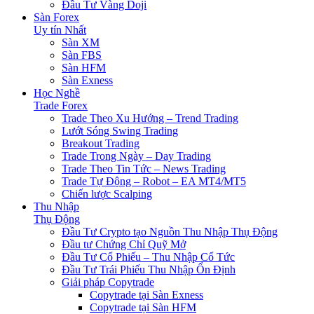
Đầu Tư Vàng Doji
Sàn Forex
Uy tín Nhất
Sàn XM
Sàn FBS
Sàn HFM
Sàn Exness
Học Nghề
Trade Forex
Trade Theo Xu Hướng – Trend Trading
Lướt Sóng Swing Trading
Breakout Trading
Trade Trong Ngày – Day Trading
Trade Theo Tin Tức – News Trading
Trade Tự Động – Robot – EA MT4/MT5
Chiến lược Scalping
Thu Nhập
Thụ Động
Đầu Tư Crypto tạo Nguồn Thu Nhập Thụ Động
Đầu tư Chứng Chỉ Quỹ Mở
Đầu Tư Cổ Phiếu – Thu Nhập Cổ Tức
Đầu Tư Trái Phiếu Thu Nhập Ổn Định
Giải pháp Copytrade
Copytrade tại Sàn Exness
Copytrade tại Sàn HFM