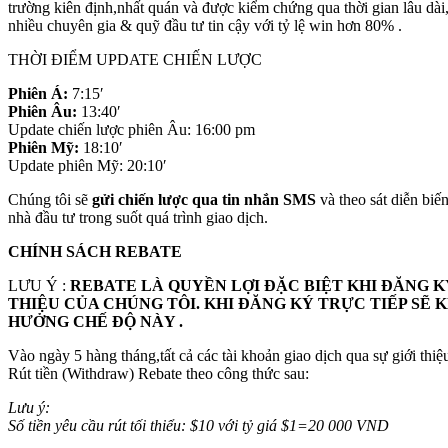
trường kiên định,nhất quán và được kiểm chứng qua thời gian lâu dài,
nhiều chuyên gia & quỹ đầu tư tin cậy với tỷ lệ win hơn 80% .
THỜI ĐIỂM UPDATE CHIẾN LƯỢC
Phiên Á:
7:15′
Phiên Âu:
13:40′
Update chiến lược phiên Âu: 16:00 pm
Phiên Mỹ:
18:10′
Update phiên Mỹ: 20:10′
Chúng tôi sẽ
gửi chiến lược qua tin nhắn SMS
và theo sát diễn biến
nhà đầu tư trong suốt quá trình giao dịch.
CHÍNH SÁCH REBATE
LƯU Ý :
REBATE LÀ QUYỀN LỢI ĐẶC BIỆT KHI ĐĂNG KÝ
THIỆU CỦA CHÚNG TÔI. KHI ĐĂNG KÝ TRỰC TIẾP SẼ
HƯỞNG CHẾ ĐỘ NÀY .
Vào ngày 5 hàng tháng,tất cả các tài khoản giao dịch qua sự giới thiệ
Rút tiền (Withdraw) Rebate theo công thức sau:
Lưu ý:
Số tiền yêu cầu rút tối thiểu: $10 với tỷ giá $1=20 000 VND