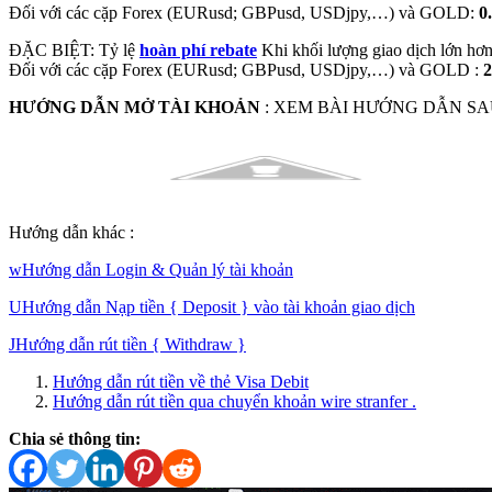
Đối với các cặp Forex (EURusd; GBPusd, USDjpy,…) và GOLD:
0
ĐẶC BIỆT: Tỷ lệ
hoàn phí rebate
Khi khối lượng giao dịch lớn hơn 
Đối với các cặp Forex (EURusd; GBPusd, USDjpy,…) và GOLD :
2
HƯỚNG DẪN MỞ TÀI KHOẢN
: XEM BÀI HƯỚNG DẪN SAU
Hướng dẫn khác :
w
Hướng dẫn Login & Quản lý tài khoản
U
Hướng dẫn Nạp tiền { Deposit } vào tài khoản giao dịch
J
Hướng dẫn rút tiền { Withdraw }
Hướng dẫn rút tiền về thẻ Visa Debit
Hướng dẫn rút tiền qua chuyển khoản wire stranfer .
Chia sẻ thông tin: