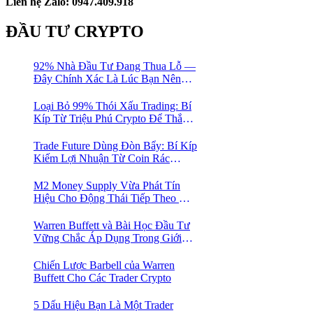
Liên hệ Zalo: 0947.409.918
ĐẦU TƯ CRYPTO
92% Nhà Đầu Tư Đang Thua Lỗ —
Đây Chính Xác Là Lúc Bạn Nên
Mua Vào
Loại Bỏ 99% Thói Xấu Trading: Bí
Kíp Từ Triệu Phú Crypto Để Thắng
Lớn!
Trade Future Dùng Đòn Bẩy: Bí Kíp
Kiếm Lợi Nhuận Từ Coin Rác
Trong Mùa Trâu | Chiến Lược Short
Bán Khống
M2 Money Supply Vừa Phát Tín
Hiệu Cho Động Thái Tiếp Theo Của
Bitcoin — Bí Mật Mà Các Bạn
Trader Đang Bỏ Lỡ! 🚀
Warren Buffett và Bài Học Đầu Tư
Vững Chắc Áp Dụng Trong Giới
Crypto
Chiến Lược Barbell của Warren
Buffett Cho Các Trader Crypto
5 Dấu Hiệu Bạn Là Một Trader