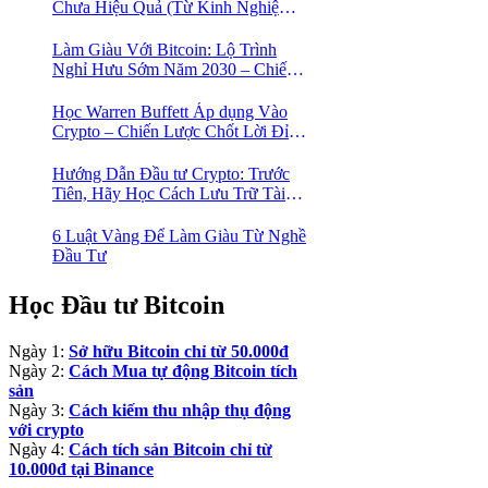
Chưa Hiệu Quả (Từ Kinh Nghiệm
Của Một Người Từng Như Thế)
Làm Giàu Với Bitcoin: Lộ Trình
Nghỉ Hưu Sớm Năm 2030 – Chiến
Lược Hành Động! 🚀
Học Warren Buffett Áp dụng Vào
Crypto – Chiến Lược Chốt Lời Đỉnh
Cao Trong Mùa Trâu!
Hướng Dẫn Đầu tư Crypto: Trước
Tiên, Hãy Học Cách Lưu Trữ Tài
Sản An Toàn!
6 Luật Vàng Để Làm Giàu Từ Nghề
Đầu Tư
Học Đầu tư Bitcoin
Ngày 1:
Sở hữu Bitcoin chỉ từ 50.000đ
Ngày 2:
Cách Mua tự động Bitcoin tích
sản
Ngày 3:
Cách kiếm thu nhập thụ động
với crypto
Ngày 4:
Cách tích sản Bitcoin chỉ từ
10.000đ tại Binance