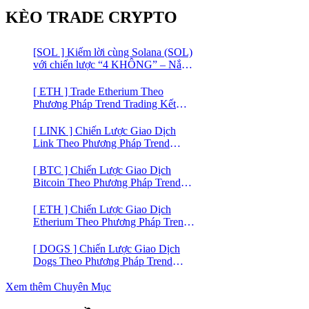
KÈO TRADE CRYPTO
[SOL ] Kiếm lời cùng Solana (SOL)
với chiến lược “4 KHÔNG” – Nắm
bắt kênh xu hướng & Chia vốn hợp
lý
[ ETH ] Trade Etherium Theo
Phương Pháp Trend Trading Kết
Hợp Mô Hình Giá 2 Đáy
[ LINK ] Chiến Lược Giao Dịch
Link Theo Phương Pháp Trend
Trading
[ BTC ] Chiến Lược Giao Dịch
Bitcoin Theo Phương Pháp Trend
Trading
[ ETH ] Chiến Lược Giao Dịch
Etherium Theo Phương Pháp Trend
Trading
[ DOGS ] Chiến Lược Giao Dịch
Dogs Theo Phương Pháp Trend
Trading – Đồng Crypto Mới Niêm
Yết trên Binance
Xem thêm Chuyên Mục