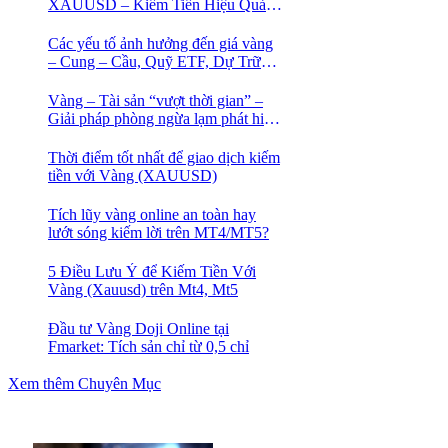
XAUUSD – Kiếm Tiền Hiệu Quả
Cho Trader
Các yếu tố ảnh hưởng đến giá vàng
– Cung – Cầu, Quỹ ETF, Dự Trữ
Ngoại Hối
Vàng – Tài sản “vượt thời gian” –
Giải pháp phòng ngừa lạm phát hiệu
quả nhất
Thời điểm tốt nhất để giao dịch kiếm
tiền với Vàng (XAUUSD)
Tích lũy vàng online an toàn hay
lướt sóng kiếm lời trên MT4/MT5?
5 Điều Lưu Ý để Kiếm Tiền Với
Vàng (Xauusd) trên Mt4, Mt5
Đầu tư Vàng Doji Online tại
Fmarket: Tích sản chỉ từ 0,5 chỉ
Xem thêm Chuyên Mục