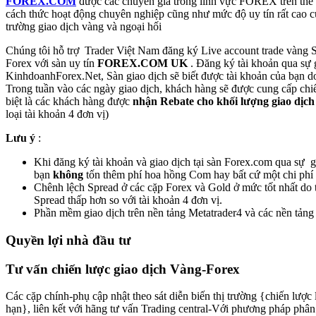
FOREX.COM
được các chuyên gia trong lĩnh vực FOREX trên thế 
cách thức hoạt động chuyên nghiệp cũng như mức độ uy tín rất cao củ
trường giao dịch vàng và ngoại hối
Chúng tôi hỗ trợ Trader Việt Nam đăng ký Live account trade vàng 
Forex với sàn uy tín
FOREX.COM UK
. Đăng ký tài khoản qua sự g
KinhdoanhForex.Net, Sàn giao dịch sẽ biết được tài khoản của bạn do
Trong tuần vào các ngày giao dịch, khách hàng sẽ được cung cấp chiế
biệt là các khách hàng được
nhận Rebate cho khối lượng giao dịch
loại tài khoản 4 đơn vị)
Lưu ý
:
Khi đăng ký tài khoản và giao dịch tại sàn Forex.com qua sự gi
bạn
không
tốn thêm phí hoa hồng Com hay bất cứ một chi phí 
Chênh lệch Spread ở các cặp Forex và Gold ở mức tốt nhất do t
Spread thấp hơn so với tài khoản 4 đơn vị.
Phần mềm giao dịch trên nền tảng Metatrader4 và các nền tảng
Quyền lợi nhà đầu tư
Tư vấn chiến lược giao dịch Vàng-Forex
Các cặp chính-phụ cập nhật theo sát diễn biến thị trường {chiến lược 
hạn}, liên kết với hãng tư vấn Trading central-Với phương pháp phân 