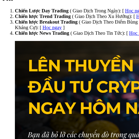
Chiến Lược Day Trading
( Giao Dịch Trong Ngày): [
Học n
Chiến lược Trend Trading
( Giao Dịch Theo Xu Hướng): [
H
Chiến lược Breakout Trading
( Giao Dịch Theo Điểm Bùng 
Kháng Cự): [
Học ngay
]
Chiến lược News Trading
( Giao Dịch Theo Tin Tức): [
Học 