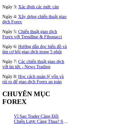
Ngày 3:
Xác định các mức cản
Ngày 4:
Xây dựng chiến thuật giao
dịch Forex
Ngày 5:
Chiến thuật giao dịch
Forex với Trendline & Fibonacci
Ngày 6:
Hướng dẫn đọc biểu đồ và
tìm cơ hội giao dịch trong 5 phút
Ngày 7:
Các chiến thuật giao dịch
với tin tức - News Trading
Ngày 8:
Học cách quản lý vốn và
rủi ro để giao dịch Forex an toàn
CHUYÊN MỤC
FOREX
Vì Sao Trader Càng Đổi
Chiến Lược Càng Thua? Sự
Thật Ít Ai Dám Thừa Nhận