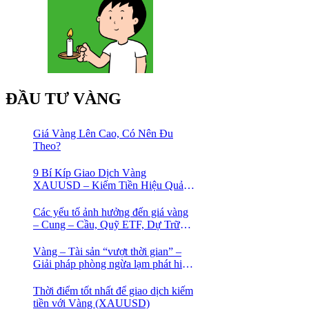
ĐẦU TƯ VÀNG
Giá Vàng Lên Cao, Có Nên Đu
Theo?
9 Bí Kíp Giao Dịch Vàng
XAUUSD – Kiếm Tiền Hiệu Quả
Cho Trader
Các yếu tố ảnh hưởng đến giá vàng
– Cung – Cầu, Quỹ ETF, Dự Trữ
Ngoại Hối
Vàng – Tài sản “vượt thời gian” –
Giải pháp phòng ngừa lạm phát hiệu
quả nhất
Thời điểm tốt nhất để giao dịch kiếm
tiền với Vàng (XAUUSD)