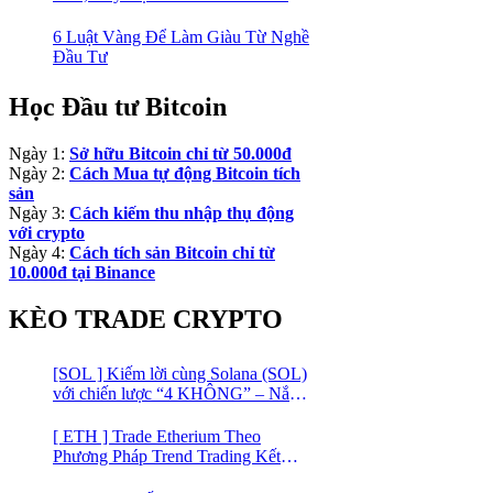
Sản An Toàn!
6 Luật Vàng Để Làm Giàu Từ Nghề
Đầu Tư
Học Đầu tư Bitcoin
Ngày 1:
Sở hữu Bitcoin chỉ từ 50.000đ
Ngày 2:
Cách Mua tự động Bitcoin tích
sản
Ngày 3:
Cách kiếm thu nhập thụ động
với crypto
Ngày 4:
Cách tích sản Bitcoin chỉ từ
10.000đ tại Binance
KÈO TRADE CRYPTO
[SOL ] Kiếm lời cùng Solana (SOL)
với chiến lược “4 KHÔNG” – Nắm
bắt kênh xu hướng & Chia vốn hợp
lý
[ ETH ] Trade Etherium Theo
Phương Pháp Trend Trading Kết
Hợp Mô Hình Giá 2 Đáy