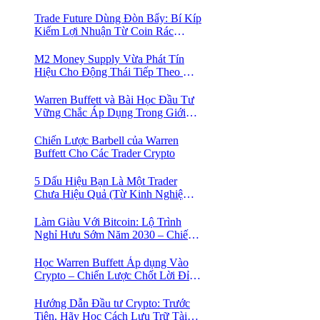
Lớn!
Trade Future Dùng Đòn Bẩy: Bí Kíp
Kiếm Lợi Nhuận Từ Coin Rác
Trong Mùa Trâu | Chiến Lược Short
Bán Khống
M2 Money Supply Vừa Phát Tín
Hiệu Cho Động Thái Tiếp Theo Của
Bitcoin — Bí Mật Mà Các Bạn
Trader Đang Bỏ Lỡ! 🚀
Warren Buffett và Bài Học Đầu Tư
Vững Chắc Áp Dụng Trong Giới
Crypto
Chiến Lược Barbell của Warren
Buffett Cho Các Trader Crypto
5 Dấu Hiệu Bạn Là Một Trader
Chưa Hiệu Quả (Từ Kinh Nghiệm
Của Một Người Từng Như Thế)
Làm Giàu Với Bitcoin: Lộ Trình
Nghỉ Hưu Sớm Năm 2030 – Chiến
Lược Hành Động! 🚀
Học Warren Buffett Áp dụng Vào
Crypto – Chiến Lược Chốt Lời Đỉnh
Cao Trong Mùa Trâu!
Hướng Dẫn Đầu tư Crypto: Trước
Tiên, Hãy Học Cách Lưu Trữ Tài