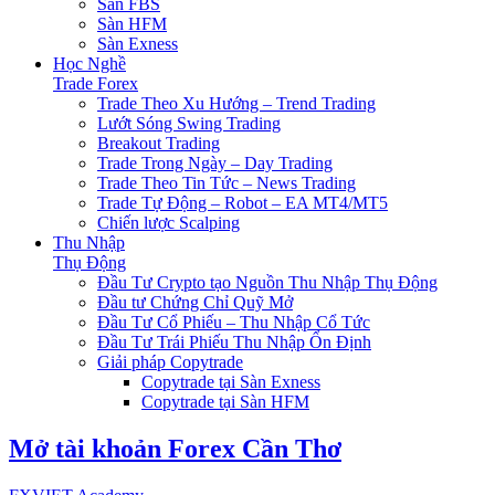
Sàn FBS
Sàn HFM
Sàn Exness
Học Nghề
Trade Forex
Trade Theo Xu Hướng – Trend Trading
Lướt Sóng Swing Trading
Breakout Trading
Trade Trong Ngày – Day Trading
Trade Theo Tin Tức – News Trading
Trade Tự Động – Robot – EA MT4/MT5
Chiến lược Scalping
Thu Nhập
Thụ Động
Đầu Tư Crypto tạo Nguồn Thu Nhập Thụ Động
Đầu tư Chứng Chỉ Quỹ Mở
Đầu Tư Cổ Phiếu – Thu Nhập Cổ Tức
Đầu Tư Trái Phiếu Thu Nhập Ổn Định
Giải pháp Copytrade
Copytrade tại Sàn Exness
Copytrade tại Sàn HFM
Mở tài khoản Forex Cần Thơ