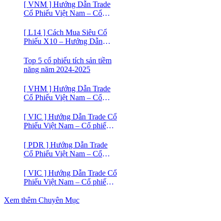
[ VNM ] Hướng Dẫn Trade
Cổ Phiếu Việt Nam – Cổ
phiếu Vinamilk (VNM)
[ L14 ] Cách Mua Siêu Cổ
Phiếu X10 – Hướng Dẫn
Trade Cổ Phiếu Việt Nam –
Cổ phiếu BĐS Licogi 14
Top 5 cổ phiếu tích sản tiềm
năng năm 2024-2025
[ VHM ] Hướng Dẫn Trade
Cổ Phiếu Việt Nam – Cổ
phiếu BĐS VINHOMES
[ VIC ] Hướng Dẫn Trade Cổ
Phiếu Việt Nam – Cổ phiếu
VIC
[ PDR ] Hướng Dẫn Trade
Cổ Phiếu Việt Nam – Cổ
phiếu BĐS Phát Đạt (PDR)
[ VIC ] Hướng Dẫn Trade Cổ
Phiếu Việt Nam – Cổ phiếu
Vingroup (VIC)
Xem thêm Chuyên Mục