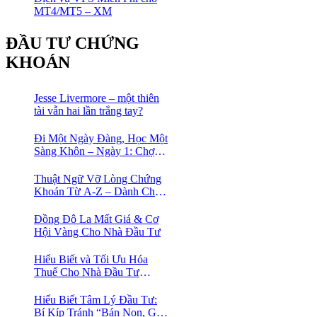
MT4/MT5 – XM
ĐẦU TƯ CHỨNG
KHOÁN
Jesse Livermore – một thiên
tài vẫn hai lần trắng tay?
Đi Một Ngày Đàng, Học Một
Sàng Khôn – Ngày 1: Chợ
Phố Cổ Istanbul
Thuật Ngữ Vỡ Lòng Chứng
Khoán Từ A-Z – Dành Cho
Người mới tìm hiểu
Đồng Đô La Mất Giá & Cơ
Hội Vàng Cho Nhà Đầu Tư
Hiểu Biết và Tối Ưu Hóa
Thuế Cho Nhà Đầu Tư
Chứng Khoán 📈
Hiểu Biết Tâm Lý Đầu Tư:
Bí Kíp Tránh “Bán Non, Giữ