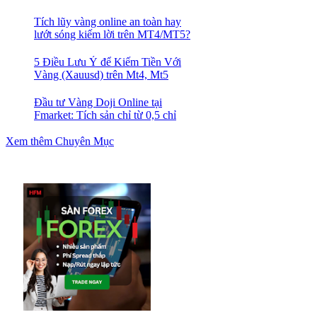
Tích lũy vàng online an toàn hay
lướt sóng kiếm lời trên MT4/MT5?
5 Điều Lưu Ý để Kiếm Tiền Với
Vàng (Xauusd) trên Mt4, Mt5
Đầu tư Vàng Doji Online tại
Fmarket: Tích sản chỉ từ 0,5 chỉ
Xem thêm Chuyên Mục