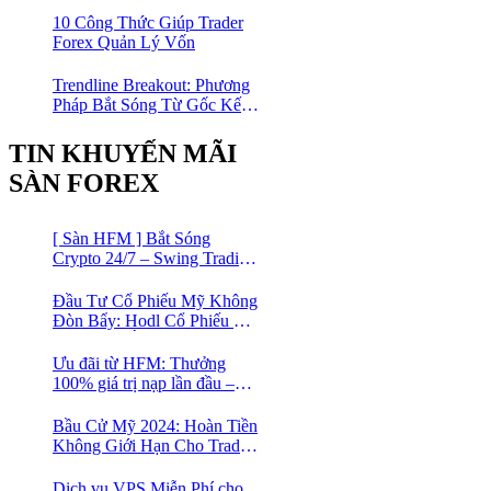
Lần
10 Công Thức Giúp Trader
Forex Quản Lý Vốn
Trendline Breakout: Phương
Pháp Bắt Sóng Từ Gốc Kết
Hợp MA Và Bollinger Bands
Cho Trader Forex
TIN KHUYẾN MÃI
SÀN FOREX
[ Sàn HFM ] Bắt Sóng
Crypto 24/7 – Swing Trading
Đỉnh Cao Với Đòn Bẩy
1:1000
Đầu Tư Cổ Phiếu Mỹ Không
Đòn Bẩy: Hodl Cổ Phiếu Mỹ
Với HFM: Ít Tốn Công, Lợi
Nhuận Đều Đều | cổ phiếu
Ưu đãi từ HFM: Thưởng
CFD
100% giá trị nạp lần đầu –
Nạp 1 Được 2 – Chinh Phục
Thị Trường Ngay!
Bầu Cử Mỹ 2024: Hoàn Tiền
Không Giới Hạn Cho Trader
tại sàn XM
Dịch vụ VPS Miễn Phí cho