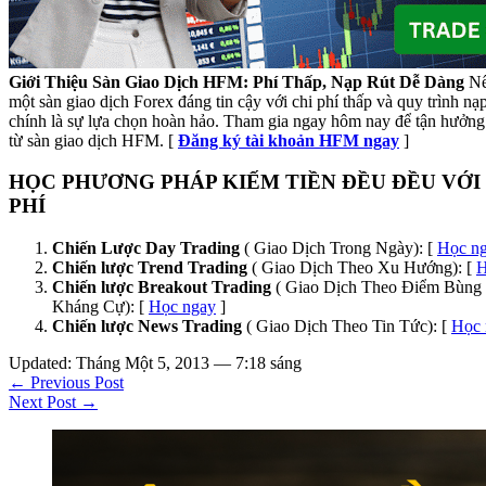
Giới Thiệu Sàn Giao Dịch HFM: Phí Thấp, Nạp Rút Dễ Dàng
Nế
một sàn giao dịch Forex đáng tin cậy với chi phí thấp và quy trình n
chính là sự lựa chọn hoàn hảo. Tham gia ngay hôm nay để tận hưởng 
từ sàn giao dịch HFM. [
Đăng ký tài khoản HFM ngay
]
HỌC PHƯƠNG PHÁP KIẾM TIỀN ĐỀU ĐỀU VỚI
PHÍ
Chiến Lược Day Trading
( Giao Dịch Trong Ngày): [
Học n
Chiến lược Trend Trading
( Giao Dịch Theo Xu Hướng): [
H
Chiến lược Breakout Trading
( Giao Dịch Theo Điểm Bùng 
Kháng Cự): [
Học ngay
]
Chiến lược News Trading
( Giao Dịch Theo Tin Tức): [
Học 
Updated: Tháng Một 5, 2013 — 7:18 sáng
← Previous Post
Next Post →