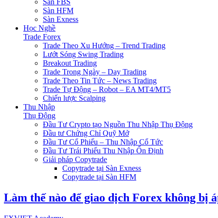
Sàn FBS
Sàn HFM
Sàn Exness
Học Nghề
Trade Forex
Trade Theo Xu Hướng – Trend Trading
Lướt Sóng Swing Trading
Breakout Trading
Trade Trong Ngày – Day Trading
Trade Theo Tin Tức – News Trading
Trade Tự Động – Robot – EA MT4/MT5
Chiến lược Scalping
Thu Nhập
Thụ Động
Đầu Tư Crypto tạo Nguồn Thu Nhập Thụ Động
Đầu tư Chứng Chỉ Quỹ Mở
Đầu Tư Cổ Phiếu – Thu Nhập Cổ Tức
Đầu Tư Trái Phiếu Thu Nhập Ổn Định
Giải pháp Copytrade
Copytrade tại Sàn Exness
Copytrade tại Sàn HFM
Làm thế nào để giao dịch Forex không bị á