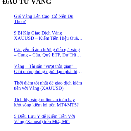
ĐẦU TƯ VÀNG
Giá Vàng Lên Cao, Có Nên Đu
Theo?
9 Bí Kíp Giao Dịch Vàng
XAUUSD – Kiếm Tiền Hiệu Quả
Cho Trader
Các yếu tố ảnh hưởng đến giá vàng
– Cung – Cầu, Quỹ ETF, Dự Trữ
Ngoại Hối
Vàng – Tài sản “vượt thời gian” –
Giải pháp phòng ngừa lạm phát hiệu
quả nhất
Thời điểm tốt nhất để giao dịch kiếm
tiền với Vàng (XAUUSD)
Tích lũy vàng online an toàn hay
lướt sóng kiếm lời trên MT4/MT5?
5 Điều Lưu Ý để Kiếm Tiền Với
Vàng (Xauusd) trên Mt4, Mt5