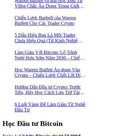
Warren Buffett và Bài Học Đầu Tư
Vững Chắc Áp Dụng Trong Giới
Crypto
Chiến Lược Barbell của Warren
Buffett Cho Các Trader Crypto
5 Dấu Hiệu Bạn Là Một Trader
Chưa Hiệu Quả (Từ Kinh Nghiệm
Của Một Người Từng Như Thế)
Làm Giàu Với Bitcoin: Lộ Trình
Nghỉ Hưu Sớm Năm 2030 – Chiến
Lược Hành Động! 🚀
Học Warren Buffett Áp dụng Vào
Crypto – Chiến Lược Chốt Lời Đỉnh
Cao Trong Mùa Trâu!
Hướng Dẫn Đầu tư Crypto: Trước
Tiên, Hãy Học Cách Lưu Trữ Tài
Sản An Toàn!
6 Luật Vàng Để Làm Giàu Từ Nghề
Đầu Tư
Học Đầu tư Bitcoin