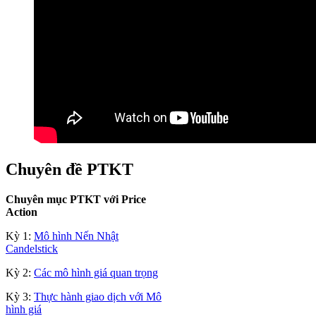
Chuyên đề PTKT
Chuyên mục PTKT với Price
Action
Kỳ 1:
Mô hình Nến Nhật
Candelstick
Kỳ 2:
Các mô hình giá quan trọng
Kỳ 3:
Thực hành giao dịch với Mô
hình giá