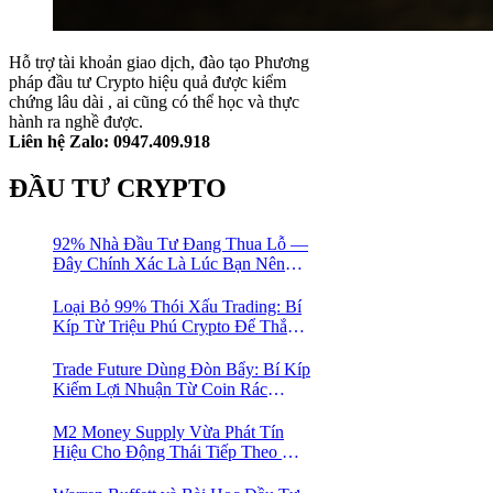
Hỗ trợ tài khoản giao dịch, đào tạo Phương
pháp đầu tư Crypto hiệu quả được kiểm
chứng lâu dài , ai cũng có thể học và thực
hành ra nghề được.
Liên hệ Zalo: 0947.409.918
ĐẦU TƯ CRYPTO
92% Nhà Đầu Tư Đang Thua Lỗ —
Đây Chính Xác Là Lúc Bạn Nên
Mua Vào
Loại Bỏ 99% Thói Xấu Trading: Bí
Kíp Từ Triệu Phú Crypto Để Thắng
Lớn!
Trade Future Dùng Đòn Bẩy: Bí Kíp
Kiếm Lợi Nhuận Từ Coin Rác
Trong Mùa Trâu | Chiến Lược Short
Bán Khống
M2 Money Supply Vừa Phát Tín
Hiệu Cho Động Thái Tiếp Theo Của
Bitcoin — Bí Mật Mà Các Bạn
Trader Đang Bỏ Lỡ! 🚀