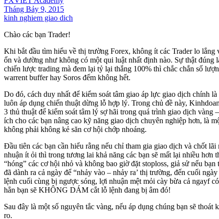
FXVIET Academy
Tháng Bảy 9, 2015
kinh nghiem giao dich
Chào các bạn Trader!
Khi bắt đầu tìm hiểu về thị trường Forex, không ít các Trader lo lắng v
ổn và dường như không có một qui luật nhất định nào. Sự thật đúng 
chiến lược trading mà đem lại tỷ lại thắng 100% thì chắc chắn số lượ
warrent buffer hay Soros đếm không hết.
Do đó, cách duy nhất để kiểm soát tâm giao áp lực giao dịch chính
luôn áp dụng chiến thuật dừng lỗ hợp lý. Trong chủ đề này, Kinhdoan
3 thủ thuật để kiểm soát tâm lý sợ hãi trong quá trình giao dịch vàng 
ích cho các bạn nâng cao kỹ năng giao dịch chuyên nghiệp hơn, là một
không phải không kẻ săn cơ hội chớp nhoáng.
Đầu tiên các bạn cần hiểu rằng nếu chỉ tham gia giao dịch và chốt lãi 
nhuận ít ỏi thì trong tương lai khả năng các bạn sẽ mất lại nhiều hơn 
“hóng” các cơ hội nhỏ và không bao giờ đặt stoploss, giả sử nếu bạn
đã dành ra cả ngày để “nhảy vào – nhảy ra’ thị trường, đến cuối ngày 
lệnh cuối cùng bị ngược sóng, lợi nhuận mệt mỏi cày bừa cả ngayf có 
hẳn bạn sẽ KHÔNG DÁM cắt lỗ lệnh đang bị âm đó!
Sau đây là một số nguyên tắc vàng, nếu áp dụng chúng bạn sẽ thoát kh
ro.