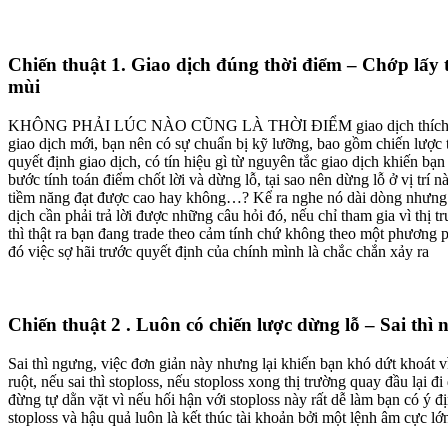
Chiến thuật 1. Giao dịch đúng thời điểm – Chớp lấy t
mùi
KHÔNG PHẢI LÚC NÀO CŨNG LÀ THỜI ĐIỂM giao dịch thích hợ
giao dịch mới, bạn nên có sự chuẩn bị kỹ lưỡng, bao gồm chiến lược tr
quyết định giao dịch, có tín hiệu gì từ nguyên tắc giao dịch khiến bạ
bước tính toán điểm chốt lời và dừng lỗ, tại sao nên dừng lỗ ở vị trí n
tiềm năng đạt được cao hay không…? Kể ra nghe nó dài dòng nhưng
dịch cần phải trả lời được những câu hỏi đó, nếu chỉ tham gia vì thị 
thì thật ra bạn đang trade theo cảm tính chứ không theo một phương 
đó việc sợ hãi trước quyết định của chính mình là chắc chắn xảy ra
Chiến thuật 2 . Luôn có chiến lược dừng lỗ – Sai thì
Sai thì ngưng, việc đơn giản này nhưng lại khiến bạn khó dứt khoát vì
ruột, nếu sai thì stoploss, nếu stoploss xong thị trường quay đầu lại 
đừng tự dằn vặt vì nếu hối hận với stoploss này rất dễ làm bạn có ý 
stoploss và hậu quả luôn là kết thúc tài khoản bởi một lệnh âm cực lớ