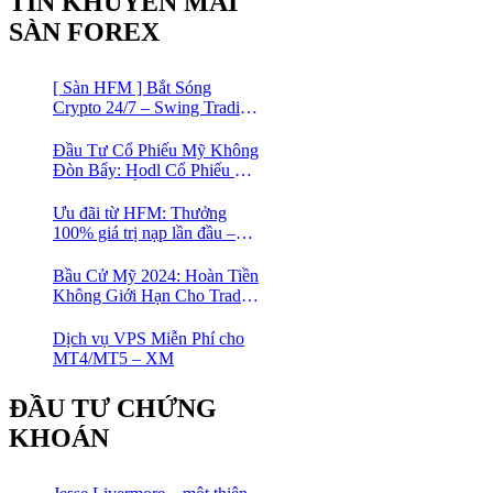
TIN KHUYẾN MÃI
SÀN FOREX
[ Sàn HFM ] Bắt Sóng
Crypto 24/7 – Swing Trading
Đỉnh Cao Với Đòn Bẩy
1:1000
Đầu Tư Cổ Phiếu Mỹ Không
Đòn Bẩy: Hodl Cổ Phiếu Mỹ
Với HFM: Ít Tốn Công, Lợi
Nhuận Đều Đều | cổ phiếu
Ưu đãi từ HFM: Thưởng
CFD
100% giá trị nạp lần đầu –
Nạp 1 Được 2 – Chinh Phục
Thị Trường Ngay!
Bầu Cử Mỹ 2024: Hoàn Tiền
Không Giới Hạn Cho Trader
tại sàn XM
Dịch vụ VPS Miễn Phí cho
MT4/MT5 – XM
ĐẦU TƯ CHỨNG
KHOÁN