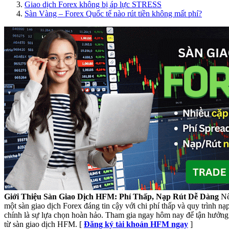
Giao dịch Forex không bị áp lực STRESS
Sàn Vàng – Forex Quốc tế nào rút tiền không mất phí?
Giới Thiệu Sàn Giao Dịch HFM: Phí Thấp, Nạp Rút Dễ Dàng
Nế
một sàn giao dịch Forex đáng tin cậy với chi phí thấp và quy trình n
chính là sự lựa chọn hoàn hảo. Tham gia ngay hôm nay để tận hưởng 
từ sàn giao dịch HFM. [
Đăng ký tài khoản HFM ngay
]