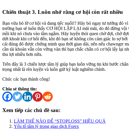
Chiến thuật 3. Luôn nhớ rằng cơ hội còn rất nhiều
Bạn vừa bỏ lỡ cơ hội và đang tiếc nuối!? Hãy bỏ ngay tư tưởng đó vì n
trường bạn sẽ luôn thấy CƠ HỘI LẬP LẠI mãi mãi, do đó đừng vội 
mồi khi nó chưa vào tầm ngắm. Hãy luyện thói quen chờ đợi, chờ đợ
dứt khoát khi cơ hôi đến, khi đó bạn sẽ không còn cảm giác lo sợ bởi
cái đúng đó được chứng minh qua thời gian dài, nên nếu chawngrr ma
cần tài khoản vẫn còn vững vàn thì bạn chắc chắn có cơ hội lấy lại n
thu lợi nhiều hơn nữa.
Trên đây là 3 chiến lược tâm lý giúp bạn luôn vững tin khi bước chân
trọng nhất là rèn luyện và luôn giữ kỷ luật nghiêm chỉnh.
Chúc các bạn thành công!
Chia sẻ thông tin:
Xem tiếp các chủ đề sau:
LÀM THẾ NÀO ĐỂ “STOPLOSS” HIỆU QUẢ
Yếu tố tâm lý trong giao dịch Forex