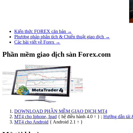
Kiến thức FOREX căn bản →
Phương pháp phân tích & Chiến thuật giao dịch →
Các bài viết về Forex →
Phần mềm giao dịch sàn Forex.com
DOWNLOAD PHẦN MỀM GIAO DỊCH MT4
MT4 cho Iphone, Ipad
{ hệ điều hành 4.0 ↑ } ;
Hướng dẫn tải 
MT4 cho Android
{ Android 2.1 ↑ }