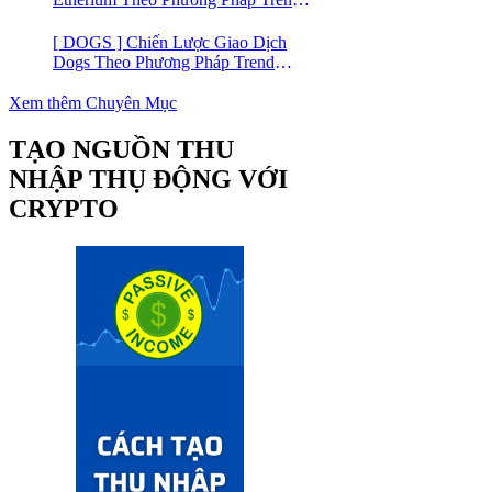
Trading
[ DOGS ] Chiến Lược Giao Dịch
Dogs Theo Phương Pháp Trend
Trading – Đồng Crypto Mới Niêm
Yết trên Binance
Xem thêm Chuyên Mục
TẠO NGUỒN THU
NHẬP THỤ ĐỘNG VỚI
CRYPTO