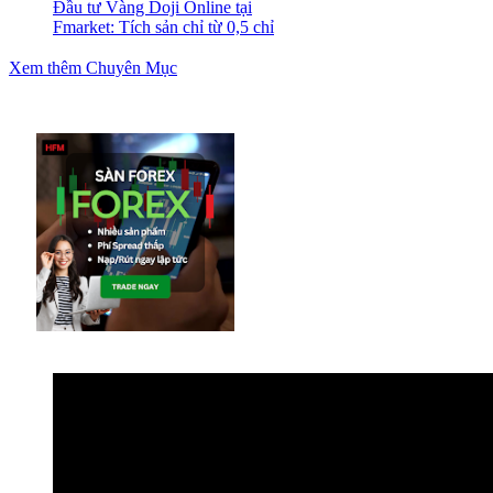
Đầu tư Vàng Doji Online tại
Fmarket: Tích sản chỉ từ 0,5 chỉ
Xem thêm Chuyên Mục