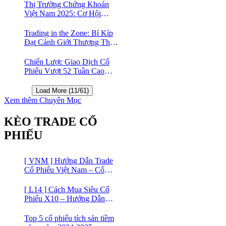
Thị Trường Chứng Khoán
Việt Nam 2025: Cơ Hội
Vàng Với ETF Theo Chỉ Số
Index 🤑
Trading in the Zone: Bí Kíp
Đạt Cảnh Giới Thượng Thừa
Trong Đầu Tư Chứng Khoán
Chiến Lược Giao Dịch Cổ
Phiếu Vượt 52 Tuần Cao
Nhất | 52 Week High | Stock
Screener
Load More (11/61)
Xem thêm Chuyên Mục
KÈO TRADE CỔ
PHIẾU
[ VNM ] Hướng Dẫn Trade
Cổ Phiếu Việt Nam – Cổ
phiếu Vinamilk (VNM)
[ L14 ] Cách Mua Siêu Cổ
Phiếu X10 – Hướng Dẫn
Trade Cổ Phiếu Việt Nam –
Cổ phiếu BĐS Licogi 14
Top 5 cổ phiếu tích sản tiềm