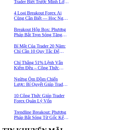
Trader Biết Trước Mình Lời
Bao Nhiêu Mỗi Tháng
4 Loại Breakout Forex Ai
Cũng Cần Biết — Học Ngay
Khung Phân Loại Giúp
Trader Nhàn Mà Vẫn Ăn
Breakout Hộp Box: Phương
Tiền
Pháp Bắt Trọn Sóng Tăng
Dài Hạn Cho Trader Forex
Bí Mật Của Trader 20 Năm:
Chỉ Cần 10 Quy Tắc Để
Trade Nhàn Mà Vẫn Có Lời
Chỉ Thắng 51% Lệnh Vẫn
Kiếm Đều – Công Thức
Toán Học Giúp Trader Nhỏ
Lẻ Không Cần Thắng Nhiều
Ngừng Ôm Đồm Chiến
Lệnh
Lược: Bí Quyết Giúp Trader
Forex Tiến Bộ Nhanh Gấp 10
Lần
10 Công Thức Giúp Trader
Forex Quản Lý Vốn
Trendline Breakout: Phương
Pháp Bắt Sóng Từ Gốc Kết
Hợp MA Và Bollinger Bands
Cho Trader Forex