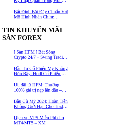
Kỷ Luật Quan Trọng Hơn
Chỉ Báo “Xịn”
Bắt Đỉnh Bắt Đáy Chuẩn Với
Mô Hình Nhấn Chìm:
Phương Pháp Giao Dịch
Forex Đơn Giản Cho Mọi
TIN KHUYẾN MÃI
Trader
SÀN FOREX
[ Sàn HFM ] Bắt Sóng
Crypto 24/7 – Swing Trading
Đỉnh Cao Với Đòn Bẩy
1:1000
Đầu Tư Cổ Phiếu Mỹ Không
Đòn Bẩy: Hodl Cổ Phiếu Mỹ
Với HFM: Ít Tốn Công, Lợi
Nhuận Đều Đều | cổ phiếu
Ưu đãi từ HFM: Thưởng
CFD
100% giá trị nạp lần đầu –
Nạp 1 Được 2 – Chinh Phục
Thị Trường Ngay!
Bầu Cử Mỹ 2024: Hoàn Tiền
Không Giới Hạn Cho Trader
tại sàn XM
Dịch vụ VPS Miễn Phí cho
MT4/MT5 – XM