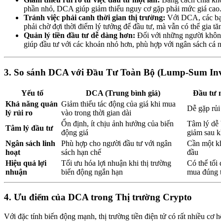
phần nhỏ, DCA giúp giảm thiểu nguy cơ gặp phải mức giá cao
Tránh việc phải canh thời gian thị trường:
Với DCA, các bạ
phải chờ đợi thời điểm lý tưởng để đầu tư, mà vẫn có thể gia tă
Quản lý tiền đầu tư dễ dàng hơn:
Đối với những người không
giúp đầu tư với các khoản nhỏ hơn, phù hợp với ngân sách cá 
3. So sánh DCA với Đầu Tư Toàn Bộ (Lump-Sum Inv
Yếu tố
DCA (Trung bình giá)
Đầu tư 
Khả năng quản
Giảm thiểu tác động của giá khi mua
Dễ gặp rủi
lý rủi ro
vào trong thời gian dài
Ổn định, ít chịu ảnh hưởng của biến
Tâm lý dễ 
Tâm lý đầu tư
động giá
giảm sau 
Ngân sách linh
Phù hợp cho người đầu tư với ngân
Cần một kh
hoạt
sách hạn chế
đầu
Hiệu quả lợi
Tối ưu hóa lợi nhuận khi thị trường
Có thể tối
nhuận
biến động ngắn hạn
mua đúng 
4. Ưu điểm của DCA trong Thị trường Crypto
Với đặc tính biến động mạnh, thị trường tiền điện tử có rất nhiều cơ 