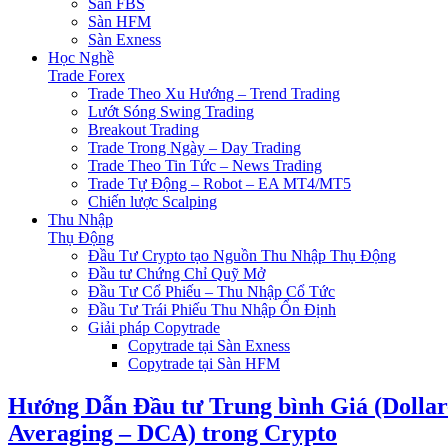
Sàn FBS
Sàn HFM
Sàn Exness
Học Nghề
Trade Forex
Trade Theo Xu Hướng – Trend Trading
Lướt Sóng Swing Trading
Breakout Trading
Trade Trong Ngày – Day Trading
Trade Theo Tin Tức – News Trading
Trade Tự Động – Robot – EA MT4/MT5
Chiến lược Scalping
Thu Nhập
Thụ Động
Đầu Tư Crypto tạo Nguồn Thu Nhập Thụ Động
Đầu tư Chứng Chỉ Quỹ Mở
Đầu Tư Cổ Phiếu – Thu Nhập Cổ Tức
Đầu Tư Trái Phiếu Thu Nhập Ổn Định
Giải pháp Copytrade
Copytrade tại Sàn Exness
Copytrade tại Sàn HFM
Hướng Dẫn Đầu tư Trung bình Giá (Dollar
Averaging – DCA) trong Crypto