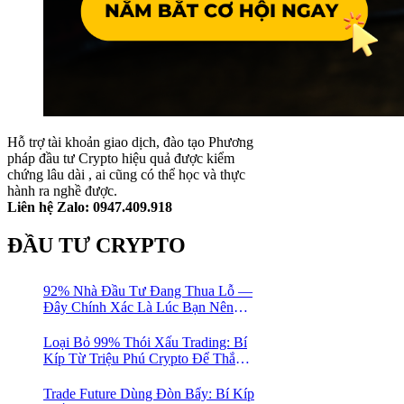
Hỗ trợ tài khoản giao dịch, đào tạo Phương
pháp đầu tư Crypto hiệu quả được kiểm
chứng lâu dài , ai cũng có thể học và thực
hành ra nghề được.
Liên hệ Zalo: 0947.409.918
ĐẦU TƯ CRYPTO
92% Nhà Đầu Tư Đang Thua Lỗ —
Đây Chính Xác Là Lúc Bạn Nên
Mua Vào
Loại Bỏ 99% Thói Xấu Trading: Bí
Kíp Từ Triệu Phú Crypto Để Thắng
Lớn!
Trade Future Dùng Đòn Bẩy: Bí Kíp