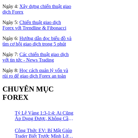
Ngày 4:
Xây dựng chiến thuật giao
dịch Forex
Ngày 5:
Chiến thuật giao dịch
Forex với Trendline & Fibonacci
Ngày 6:
Hướng dẫn đọc biểu đồ và
tìm cơ hội giao dịch trong 5 phút
Ngày 7:
Các chiến thuật giao dịch
với tin tức - News Trading
Ngày 8:
Học cách quản lý vốn và
rủi ro để giao dịch Forex an toàn
CHUYÊN MỤC
FOREX
Tỷ Lệ Vàng 1:3-1:4: Ai Cũng
Áp Dụng Được, Không Cần
Kinh Nghiệm Nhiều
Công Thức EV: Bí Mật Giúp
Trader Biết Trước Mình Lời