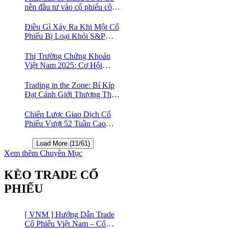
nên đầu tư vào cổ phiếu công
nghệ Việt Nam?
Điều Gì Xảy Ra Khi Một Cổ
Phiếu Bị Loại Khỏi S&P
500?
Thị Trường Chứng Khoán
Việt Nam 2025: Cơ Hội
Vàng Với ETF Theo Chỉ Số
Index 🤑
Trading in the Zone: Bí Kíp
Đạt Cảnh Giới Thượng Thừa
Trong Đầu Tư Chứng Khoán
Chiến Lược Giao Dịch Cổ
Phiếu Vượt 52 Tuần Cao
Nhất | 52 Week High | Stock
Screener
Load More (11/61)
Xem thêm Chuyên Mục
KÈO TRADE CỔ
PHIẾU
[ VNM ] Hướng Dẫn Trade
Cổ Phiếu Việt Nam – Cổ