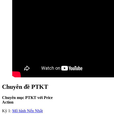
Chuyên đề PTKT
Chuyên mục PTKT với Price
Action
Kỳ 1:
Mô hình Nến Nhật