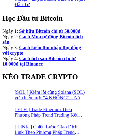
Đầu Tư
Học Đầu tư Bitcoin
Ngày 1:
Sở hữu Bitcoin chỉ từ 50.000đ
Ngày 2:
Cách Mua tự động Bitcoin tích
sản
Ngày 3:
Cách kiếm thu nhập thụ động
với crypto
Ngày 4:
Cách tích sản Bitcoin chỉ từ
10.000đ tại Binance
KÈO TRADE CRYPTO
[SOL ] Kiếm lời cùng Solana (SOL)
với chiến lược “4 KHÔNG” – Nắm
bắt kênh xu hướng & Chia vốn hợp
lý
[ ETH ] Trade Etherium Theo
Phương Pháp Trend Trading Kết
Hợp Mô Hình Giá 2 Đáy
[ LINK ] Chiến Lược Giao Dịch
Link Theo Phương Pháp Trend