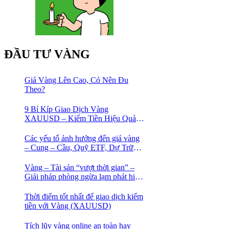
ĐẦU TƯ VÀNG
Giá Vàng Lên Cao, Có Nên Đu
Theo?
9 Bí Kíp Giao Dịch Vàng
XAUUSD – Kiếm Tiền Hiệu Quả
Cho Trader
Các yếu tố ảnh hưởng đến giá vàng
– Cung – Cầu, Quỹ ETF, Dự Trữ
Ngoại Hối
Vàng – Tài sản “vượt thời gian” –
Giải pháp phòng ngừa lạm phát hiệu
quả nhất
Thời điểm tốt nhất để giao dịch kiếm
tiền với Vàng (XAUUSD)
Tích lũy vàng online an toàn hay