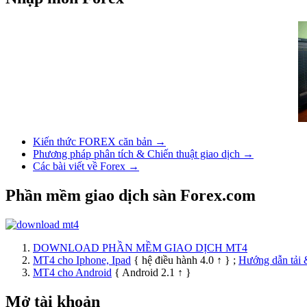
Kiến thức FOREX căn bản →
Phương pháp phân tích & Chiến thuật giao dịch →
Các bài viết về Forex →
Phần mềm giao dịch sàn Forex.com
DOWNLOAD PHẦN MỀM GIAO DỊCH MT4
MT4 cho Iphone, Ipad
{ hệ điều hành 4.0 ↑ } ;
Hướng dẫn tải 
MT4 cho Android
{ Android 2.1 ↑ }
Mở tài khoản