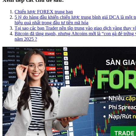
Chiến lược FOREX trung hạn
5 lý do hàng đầu khiến chiến lược trung bình giá DCA là một 
hiệu quả nhất trong đầu tư tiền mã hóa
Tại sao các bạn Trader nên tập trung vào giao dịch vàng thay v
Bitcoin đã tăng mạnh, nhưng Altcoins mới là “con gà đẻ trứng 
năm 2025 ?