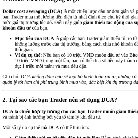
Dollar-cost averaging (DCA)
là một chiến lược đầu tư đơn giản và p
bạn Trader mua một lượng tiền điện tử nhất định theo chu kỳ thời gi
mức giá thị trường lúc đó. Điều này giúp
giảm thiểu tác động của sự
khoản đầu tư
của bạn.
Mục tiêu của DCA
là giúp các bạn Trader giảm thiểu rủi ro t
không lường trước của thị trường, bằng cách chia nhỏ khoản đ
thời gian.
Ví dụ cụ thể:
Nếu bạn có 10 triệu VND muốn đầu tư vào Bitco
10 triệu VND trong một lần, bạn có thể chia số tiền này thành 
dụ: 1 triệu mỗi tuần) và mua đều đặn.
Ghi chú:
DCA không đảm bảo sẽ loại bỏ hoàn toàn rủi ro, nhưng có 
quản lý tốt hơn chi phí trung bình mua vào, đặc biệt khi thị trường 
2. Tại sao các bạn Trader nên sử dụng DCA?
DCA là chiến lược lý tưởng cho các bạn Trader muốn giảm thiểu
và tránh bị ảnh hưởng bởi yếu tố tâm lý khi đầu tư.
Một số lý do cụ thể mà DCA có thể hữu ích:
Giảm thiểu rủi ro từ việc đầu tư một lần:
Bằng cách chia kho