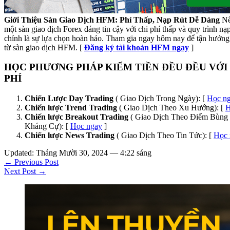
Giới Thiệu Sàn Giao Dịch HFM: Phí Thấp, Nạp Rút Dễ Dàng
Nế
một sàn giao dịch Forex đáng tin cậy với chi phí thấp và quy trình n
chính là sự lựa chọn hoàn hảo. Tham gia ngay hôm nay để tận hưởng 
từ sàn giao dịch HFM. [
Đăng ký tài khoản HFM ngay
]
HỌC PHƯƠNG PHÁP KIẾM TIỀN ĐỀU ĐỀU VỚI
PHÍ
Chiến Lược Day Trading
( Giao Dịch Trong Ngày): [
Học n
Chiến lược Trend Trading
( Giao Dịch Theo Xu Hướng): [
H
Chiến lược Breakout Trading
( Giao Dịch Theo Điểm Bùng 
Kháng Cự): [
Học ngay
]
Chiến lược News Trading
( Giao Dịch Theo Tin Tức): [
Học 
Updated: Tháng Mười 30, 2024 — 4:22 sáng
← Previous Post
Next Post →