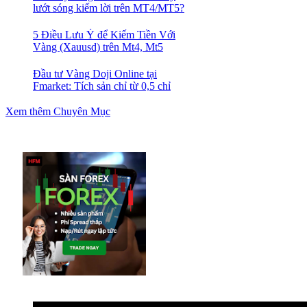
lướt sóng kiếm lời trên MT4/MT5?
5 Điều Lưu Ý để Kiếm Tiền Với
Vàng (Xauusd) trên Mt4, Mt5
Đầu tư Vàng Doji Online tại
Fmarket: Tích sản chỉ từ 0,5 chỉ
Xem thêm Chuyên Mục