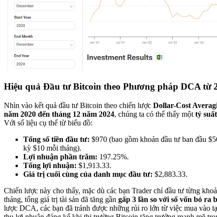
Hiệu quả Đầu tư Bitcoin theo Phương pháp DCA từ 
Nhìn vào kết quả đầu tư Bitcoin theo chiến lược
Dollar-Cost Avera
năm 2020 đến tháng 12 năm 2024
, chúng ta có thể thấy một
tỷ suấ
Với số liệu cụ thể từ biểu đồ:
Tổng số tiền đầu tư:
$970 (bao gồm khoản đầu tư ban đầu $50
kỳ $10 mỗi tháng).
Lợi nhuận phần trăm:
197.25%.
Tổng lợi nhuận:
$1,913.33.
Giá trị cuối cùng của danh mục đầu tư:
$2,883.33.
Chiến lược này cho thấy, mặc dù các bạn Trader chỉ đầu tư từng kho
tháng, tổng giá trị tài sản đã tăng gần
gấp 3 lần so với số vốn bỏ ra
lược DCA, các bạn đã tránh được những rủi ro lớn từ việc mua vào tạ
thu lợi nhuận đáng kể khi thị trường Bitcoin tăng trưởng mạnh mẽ tro