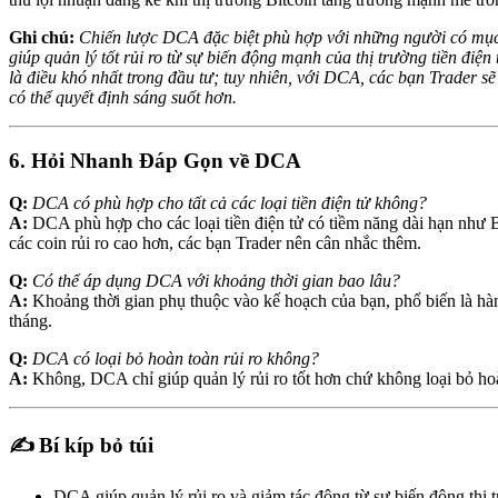
Ghi chú:
Chiến lược DCA đặc biệt phù hợp với những người có mục 
giúp quản lý tốt rủi ro từ sự biến động mạnh của thị trường tiền điện
là điều khó nhất trong đầu tư; tuy nhiên, với DCA, các bạn Trader sẽ
có thể quyết định sáng suốt hơn.
6. Hỏi Nhanh Đáp Gọn về DCA
Q:
DCA có phù hợp cho tất cả các loại tiền điện tử không?
A:
DCA phù hợp cho các loại tiền điện tử có tiềm năng dài hạn như 
các coin rủi ro cao hơn, các bạn Trader nên cân nhắc thêm.
Q:
Có thể áp dụng DCA với khoảng thời gian bao lâu?
A:
Khoảng thời gian phụ thuộc vào kế hoạch của bạn, phổ biến là hà
tháng.
Q:
DCA có loại bỏ hoàn toàn rủi ro không?
A:
Không, DCA chỉ giúp quản lý rủi ro tốt hơn chứ không loại bỏ ho
✍️ Bí kíp bỏ túi
DCA giúp quản lý rủi ro và giảm tác động từ sự biến động thị 