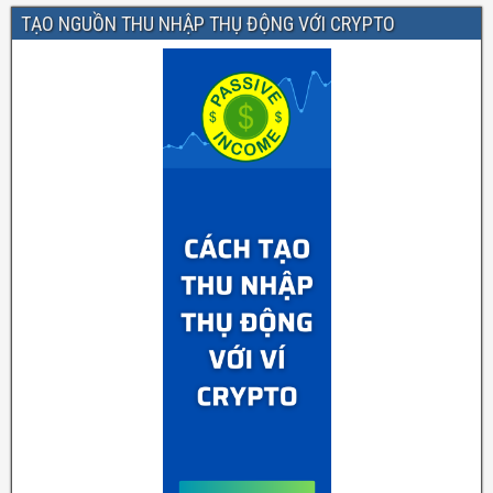
TẠO NGUỒN THU NHẬP THỤ ĐỘNG VỚI CRYPTO