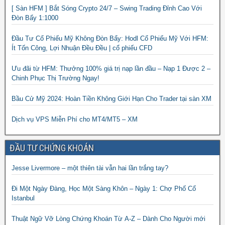
[ Sàn HFM ] Bắt Sóng Crypto 24/7 – Swing Trading Đỉnh Cao Với
Đòn Bẩy 1:1000
Đầu Tư Cổ Phiếu Mỹ Không Đòn Bẩy: Hodl Cổ Phiếu Mỹ Với HFM:
Ít Tốn Công, Lợi Nhuận Đều Đều | cổ phiếu CFD
Ưu đãi từ HFM: Thưởng 100% giá trị nạp lần đầu – Nạp 1 Được 2 –
Chinh Phục Thị Trường Ngay!
Bầu Cử Mỹ 2024: Hoàn Tiền Không Giới Hạn Cho Trader tại sàn XM
Dịch vụ VPS Miễn Phí cho MT4/MT5 – XM
ĐẦU TƯ CHỨNG KHOÁN
Jesse Livermore – một thiên tài vẫn hai lần trắng tay?
Đi Một Ngày Đàng, Học Một Sàng Khôn – Ngày 1: Chợ Phố Cổ
Istanbul
Thuật Ngữ Vỡ Lòng Chứng Khoán Từ A-Z – Dành Cho Người mới