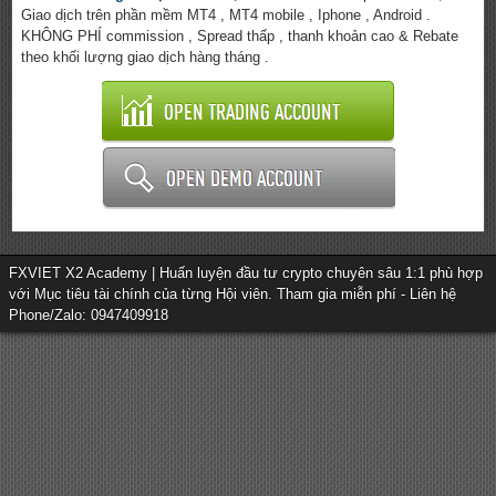
Giao dịch trên phần mềm MT4 , MT4 mobile , Iphone , Android .
KHÔNG PHÍ commission , Spread thấp , thanh khoản cao & Rebate
theo khối lượng giao dịch hàng tháng .
FXVIET X2 Academy | Huấn luyện đầu tư crypto chuyên sâu 1:1 phù hợp
với Mục tiêu tài chính của từng Hội viên. Tham gia miễn phí - Liên hệ
Phone/Zalo: 0947409918