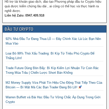
Hỗ trợ tài khoản giao dịch, đào tạo Phương pháp đầu tư Crypto hiệu
quả được kiểm chứng lâu dài , ai cũng có thể học và thực hành ra
nghề được.
Liên hệ Zalo: 0947.409.918
ĐẦU TƯ CRYPTO
92% Nhà Đầu Tư Đang Thua Lỗ — Đây Chính Xác Là Lúc Bạn Nên
Mua Vào
Loại Bỏ 99% Thói Xấu Trading: Bí Kíp Từ Triệu Phú Crypto Để
Thắng Lớn!
Trade Future Dùng Đòn Bẩy: Bí Kíp Kiếm Lợi Nhuận Từ Coin Rác
Trong Mùa Trâu | Chiến Lược Short Bán Khống
M2 Money Supply Vừa Phát Tín Hiệu Cho Động Thái Tiếp Theo Của
Bitcoin — Bí Mật Mà Các Bạn Trader Đang Bỏ Lỡ!
Warren Buffett và Bài Học Đầu Tư Vững Chắc Áp Dụng Trong Giới
Crypto