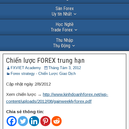
Sàn Forex
Uy tín Nhất
Học Nghề
Trade Forex
Thu Nhập
Thụ Động
Chiến lược FOREX trung hạn
FXVIET Academy
Tháng Tám 3, 2012
Forex strategy - Chiến Lược Giao Dịch
Cập nhật ngày 2/8/2012
Xem chiến lược →
http://www.kinhdoanhforex.net/wp-
content/uploads/2012/08/gainweeklyforex.pdf
Chia sẻ thông tin: