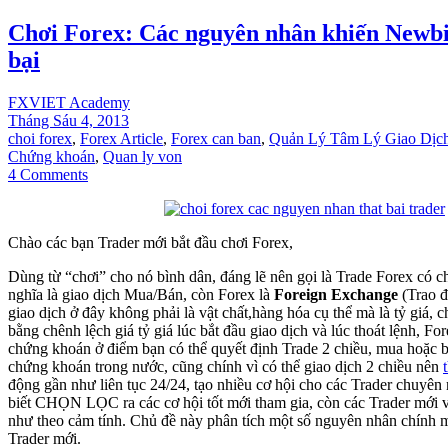
Chơi Forex: Các nguyên nhân khiến Newbi
bại
FXVIET Academy
Tháng Sáu 4, 2013
choi forex
,
Forex Article
,
Forex can ban
,
Quản Lý Tâm Lý Giao Dịch 
Chứng khoán
,
Quan ly von
4 Comments
Chào các bạn Trader mới bắt đầu chơi Forex,
Dùng từ “chơi” cho nó bình dân, đáng lẽ nên gọi là Trade Forex có c
nghĩa là giao dịch Mua/Bán, còn Forex là
Foreign Exchange
(Trao đ
giao dịch ở đây không phải là vật chất,hàng hóa cụ thể mà là tỷ giá, c
bằng chênh lệch giá tỷ giá lúc bắt đầu giao dịch và lúc thoát lệnh, F
chứng khoán ở điểm bạn có thể quyết định Trade 2 chiều, mua hoặc 
chứng khoán trong nước, cũng chính vì có thể giao dịch 2 chiều nên
động gần như liên tục 24/24, tạo nhiều cơ hội cho các Trader chuyên
biết CHỌN LỌC ra các cơ hội tốt mới tham gia, còn các Trader mới v
như theo cảm tính. Chủ đề này phân tích một số nguyên nhân chính m
Trader mới.