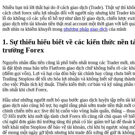
Nhiều bạn trả lời thất bại do ở cách giao dịch (Trade). Thật sự thì k
cách chơi forex siêu lợi nhuận đối với người này nhưng khi Trader kh
lỗ do không có các yếu tố hỗ trợ như tâm lý giao dịch, chiến lược exi
giao dịch trên tài khoản tiền thật real account một thời gian với kết qu
mới nhìn ra khiếm khuyết trong
phương pháp giao dịch
của mình
1. Sự thiếu hiểu biết về các kiến thức nền t
trường Forex
Nguyên nhân đầu tiên cũng là phổ biến nhất trong các Trader mới, nh
là đặt lệnh mua bán trên Flatform giao dịch chứ không hiểu rõ các kh
(điểm gọi vốn), Lợi và hại của đòn bẩy tài chính hay cũng chưa biết
Trailing Stoploss đê tối ưu hóa lợi nhuận và không biết sử dụng thành
cho việc Phân tích kỹ thuật. Thiếu kiến thức cơ bản và kỹ năng phân tí
lớn nhất khi chơi Forex.
Hầu như những người mới bỏ qua bước giao dịch luyện tập trên tài
giao dịch nào cũng hỗ trợ, họ nghĩ rằng phải sớm trade tiền thật mới c
chinh chiến trên acc live thì bị cuốn vào vòng luẩn quẩn, thắng – thua 
🙁 Hồi trước khi mới tập tành chơi Forex tôi cũng rất chủ quan về biế
chỉ nghĩ đơn giản thì trường tăng thì phải có lúc giảm trở lại để thoát
biết khái niệm Stoploss để bảo vệ tài khoản, chỉ khi bị ngược sóng mới
để mong một ngày gỡ lệnh nhưng khi trade đối xứng để giữ tk không