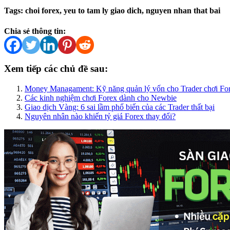
Tags: choi forex, yeu to tam ly giao dich, nguyen nhan that bai
Chia sẻ thông tin:
Xem tiếp các chủ đề sau:
Money Managament: Kỹ năng quản lý vốn cho Trader chơi Fo
Các kinh nghiệm chơi Forex dành cho Newbie
Giao dịch Vàng: 6 sai lầm phổ biến của các Trader thất bại
Nguyên nhân nào khiến tỷ giá Forex thay đổi?