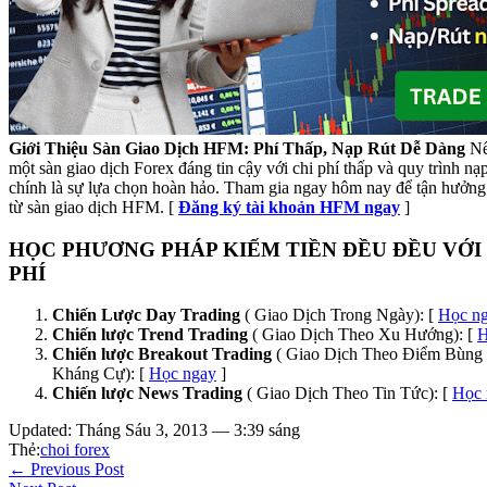
Giới Thiệu Sàn Giao Dịch HFM: Phí Thấp, Nạp Rút Dễ Dàng
Nế
một sàn giao dịch Forex đáng tin cậy với chi phí thấp và quy trình n
chính là sự lựa chọn hoàn hảo. Tham gia ngay hôm nay để tận hưởng 
từ sàn giao dịch HFM. [
Đăng ký tài khoản HFM ngay
]
HỌC PHƯƠNG PHÁP KIẾM TIỀN ĐỀU ĐỀU VỚI
PHÍ
Chiến Lược Day Trading
( Giao Dịch Trong Ngày): [
Học n
Chiến lược Trend Trading
( Giao Dịch Theo Xu Hướng): [
H
Chiến lược Breakout Trading
( Giao Dịch Theo Điểm Bùng 
Kháng Cự): [
Học ngay
]
Chiến lược News Trading
( Giao Dịch Theo Tin Tức): [
Học 
Updated: Tháng Sáu 3, 2013 — 3:39 sáng
Thẻ:
choi forex
← Previous Post