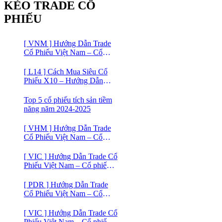
KÈO TRADE CỔ
PHIẾU
[ VNM ] Hướng Dẫn Trade
Cổ Phiếu Việt Nam – Cổ
phiếu Vinamilk (VNM)
[ L14 ] Cách Mua Siêu Cổ
Phiếu X10 – Hướng Dẫn
Trade Cổ Phiếu Việt Nam –
Cổ phiếu BĐS Licogi 14
Top 5 cổ phiếu tích sản tiềm
năng năm 2024-2025
[ VHM ] Hướng Dẫn Trade
Cổ Phiếu Việt Nam – Cổ
phiếu BĐS VINHOMES
[ VIC ] Hướng Dẫn Trade Cổ
Phiếu Việt Nam – Cổ phiếu
VIC
[ PDR ] Hướng Dẫn Trade
Cổ Phiếu Việt Nam – Cổ
phiếu BĐS Phát Đạt (PDR)
[ VIC ] Hướng Dẫn Trade Cổ
Phiếu Việt Nam – Cổ phiếu