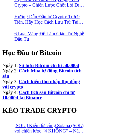
Crypto – Chiến Lược Chốt Lời Đỉnh
Cao Trong Mùa Trâu!
Hướng Dẫn Đầu tư Crypto: Trước
Tiên, Hãy Học Cách Lưu Trữ Tài
Sản An Toàn!
6 Luật Vàng Để Làm Giàu Từ Nghề
Đầu Tư
Học Đầu tư Bitcoin
Ngày 1:
Sở hữu Bitcoin chỉ từ 50.000đ
Ngày 2:
Cách Mua tự động Bitcoin tích
sản
Ngày 3:
Cách kiếm thu nhập thụ động
với crypto
Ngày 4:
Cách tích sản Bitcoin chỉ từ
10.000đ tại Binance
KÈO TRADE CRYPTO
[SOL ] Kiếm lời cùng Solana (SOL)
với chiến lược “4 KHÔNG” – Nắm