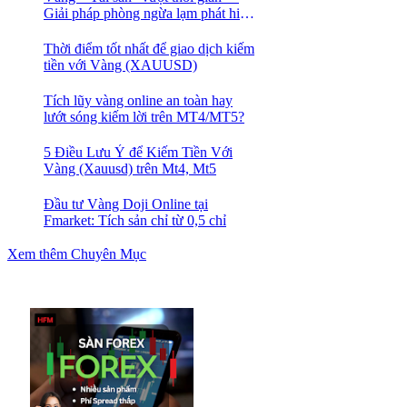
Giải pháp phòng ngừa lạm phát hiệu
quả nhất
Thời điểm tốt nhất để giao dịch kiếm
tiền với Vàng (XAUUSD)
Tích lũy vàng online an toàn hay
lướt sóng kiếm lời trên MT4/MT5?
5 Điều Lưu Ý để Kiếm Tiền Với
Vàng (Xauusd) trên Mt4, Mt5
Đầu tư Vàng Doji Online tại
Fmarket: Tích sản chỉ từ 0,5 chỉ
Xem thêm Chuyên Mục