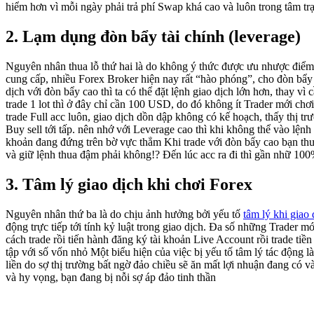
hiểm hơn vì mỗi ngày phải trả phí Swap khá cao và luôn trong tâm trạ
2. Lạm dụng đòn bẩy tài chính (leverage)
Nguyên nhân thua lỗ thứ hai là do không ý thức được ưu nhược điể
cung cấp, nhiều Forex Broker hiện nay rất “hào phóng”, cho đòn bẩy 
dịch với đòn bẩy cao thì ta có thể đặt lệnh giao dịch lớn hơn, thay v
trade 1 lot thì ở đây chỉ cần 100 USD, do đó không ít Trader mới chơ
trade Full acc luôn, giao dịch dồn dập không có kế hoạch, thấy thị tr
Buy sell tới tấp. nên nhớ với Leverage cao thì khi không thể vào lệnh 
khoản đang đứng trên bờ vực thẳm Khi trade với đòn bẩy cao bạn th
và giữ lệnh thua đậm phải không!? Đến lúc acc ra đi thì gần nhữ 100
3. Tâm lý giao dịch khi chơi Forex
Nguyên nhân thứ ba là do chịu ảnh hưởng bởi yếu tố
tâm lý khi giao 
động trực tiếp tới tính kỷ luật trong giao dịch. Đa số những Trader m
cách trade rồi tiến hành đăng ký tài khoản Live Account rồi trade tiền
tập với số vốn nhỏ Một biểu hiện của việc bị yếu tố tâm lý tác động là 
liền do sợ thị trường bất ngờ đảo chiều sẽ ăn mất lợi nhuận đang có và
và hy vọng, bạn đang bị nỗi sợ áp đảo tinh thần