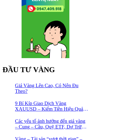
ĐẦU TƯ VÀNG
Giá Vàng Lên Cao, Có Nên Đu
Theo?
9 Bí Kíp Giao Dịch Vàng
XAUUSD – Kiếm Tiền Hiệu Quả
Cho Trader
Các yếu tố ảnh hưởng đến giá vàng
– Cung – Cầu, Quỹ ETF, Dự Trữ
Ngoại Hối
Vàng – Tài sản “vượt thời gian” –