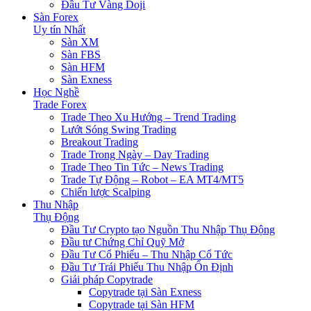
Đầu Tư Vàng Doji
Sàn Forex
Uy tín Nhất
Sàn XM
Sàn FBS
Sàn HFM
Sàn Exness
Học Nghề
Trade Forex
Trade Theo Xu Hướng – Trend Trading
Lướt Sóng Swing Trading
Breakout Trading
Trade Trong Ngày – Day Trading
Trade Theo Tin Tức – News Trading
Trade Tự Động – Robot – EA MT4/MT5
Chiến lược Scalping
Thu Nhập
Thụ Động
Đầu Tư Crypto tạo Nguồn Thu Nhập Thụ Động
Đầu tư Chứng Chỉ Quỹ Mở
Đầu Tư Cổ Phiếu – Thu Nhập Cổ Tức
Đầu Tư Trái Phiếu Thu Nhập Ổn Định
Giải pháp Copytrade
Copytrade tại Sàn Exness
Copytrade tại Sàn HFM