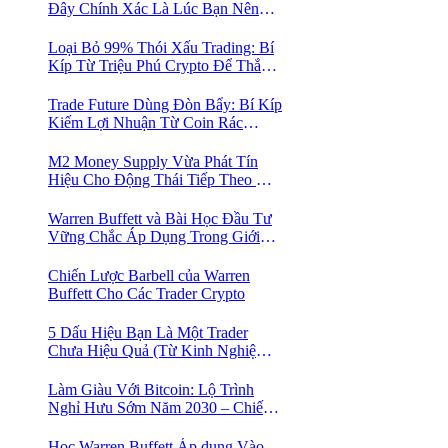
Đây Chính Xác Là Lúc Bạn Nên
Mua Vào
Loại Bỏ 99% Thói Xấu Trading: Bí
Kíp Từ Triệu Phú Crypto Để Thắng
Lớn!
Trade Future Dùng Đòn Bẩy: Bí Kíp
Kiếm Lợi Nhuận Từ Coin Rác
Trong Mùa Trâu | Chiến Lược Short
Bán Khống
M2 Money Supply Vừa Phát Tín
Hiệu Cho Động Thái Tiếp Theo Của
Bitcoin — Bí Mật Mà Các Bạn
Trader Đang Bỏ Lỡ! 🚀
Warren Buffett và Bài Học Đầu Tư
Vững Chắc Áp Dụng Trong Giới
Crypto
Chiến Lược Barbell của Warren
Buffett Cho Các Trader Crypto
5 Dấu Hiệu Bạn Là Một Trader
Chưa Hiệu Quả (Từ Kinh Nghiệm
Của Một Người Từng Như Thế)
Làm Giàu Với Bitcoin: Lộ Trình
Nghỉ Hưu Sớm Năm 2030 – Chiến
Lược Hành Động! 🚀
Học Warren Buffett Áp dụng Vào