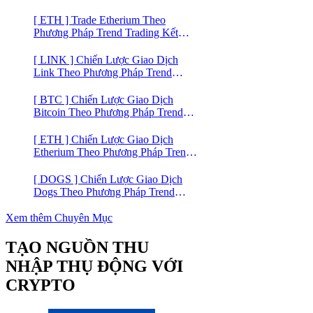
bắt kênh xu hướng & Chia vốn hợp
lý
[ ETH ] Trade Etherium Theo
Phương Pháp Trend Trading Kết
Hợp Mô Hình Giá 2 Đáy
[ LINK ] Chiến Lược Giao Dịch
Link Theo Phương Pháp Trend
Trading
[ BTC ] Chiến Lược Giao Dịch
Bitcoin Theo Phương Pháp Trend
Trading
[ ETH ] Chiến Lược Giao Dịch
Etherium Theo Phương Pháp Trend
Trading
[ DOGS ] Chiến Lược Giao Dịch
Dogs Theo Phương Pháp Trend
Trading – Đồng Crypto Mới Niêm
Yết trên Binance
Xem thêm Chuyên Mục
TẠO NGUỒN THU
NHẬP THỤ ĐỘNG VỚI
CRYPTO