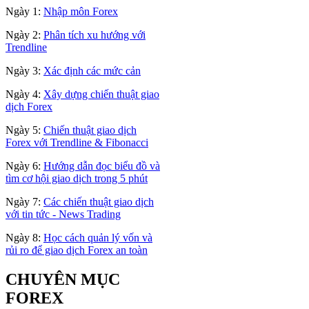
Ngày 1:
Nhập môn Forex
Ngày 2:
Phân tích xu hướng với
Trendline
Ngày 3:
Xác định các mức cản
Ngày 4:
Xây dựng chiến thuật giao
dịch Forex
Ngày 5:
Chiến thuật giao dịch
Forex với Trendline & Fibonacci
Ngày 6:
Hướng dẫn đọc biểu đồ và
tìm cơ hội giao dịch trong 5 phút
Ngày 7:
Các chiến thuật giao dịch
với tin tức - News Trading
Ngày 8:
Học cách quản lý vốn và
rủi ro để giao dịch Forex an toàn
CHUYÊN MỤC
FOREX