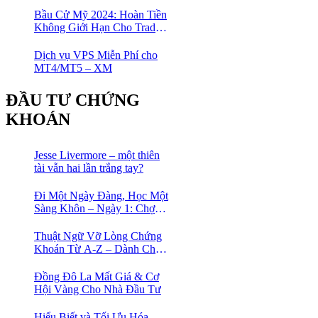
Thị Trường Ngay!
Bầu Cử Mỹ 2024: Hoàn Tiền
Không Giới Hạn Cho Trader
tại sàn XM
Dịch vụ VPS Miễn Phí cho
MT4/MT5 – XM
ĐẦU TƯ CHỨNG
KHOÁN
Jesse Livermore – một thiên
tài vẫn hai lần trắng tay?
Đi Một Ngày Đàng, Học Một
Sàng Khôn – Ngày 1: Chợ
Phố Cổ Istanbul
Thuật Ngữ Vỡ Lòng Chứng
Khoán Từ A-Z – Dành Cho
Người mới tìm hiểu
Đồng Đô La Mất Giá & Cơ
Hội Vàng Cho Nhà Đầu Tư
Hiểu Biết và Tối Ưu Hóa