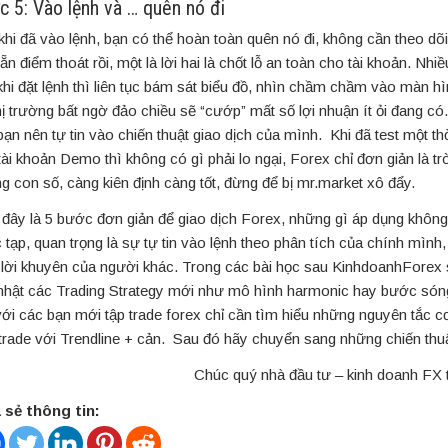
c 5: Vào lệnh và … quên nó đi
khi đã vào lệnh, bạn có thể hoàn toàn quên nó đi, không cần theo dõ
ẵn điểm thoát rồi, một là lời hai là chốt lỗ an toàn cho tài khoản. Nhi
khi đặt lệnh thì liên tục bám sát biểu đồ, nhìn chầm chầm vào màn hìn
hị trường bất ngờ đảo chiều sẽ “cướp” mất số lợi nhuận ít ỏi đang có
bạn nên tự tin vào chiến thuật giao dịch của mình. Khi đã test một thờ
 tài khoản Demo thì không có gì phải lo ngại, Forex chỉ đơn giản là tr
g con số, càng kiên định càng tốt, đừng để bị mr.market xô đẩy.
 đây là 5 bước đơn giản để giao dịch Forex, những gì áp dụng không
 tạp, quan trọng là sự tự tin vào lệnh theo phân tích của chính mình
 lời khuyên của người khác. Trong các bài học sau KinhdoanhForex s
nhật các Trading Strategy mới như mô hình harmonic hay bước sóng
với các bạn mới tập trade forex chỉ cần tìm hiểu những nguyên tắc c
trade với Trendline + cản. Sau đó hãy chuyển sang những chiến thu
Chúc quý nhà đầu tư – kinh doanh FX 
 sẻ thông tin: