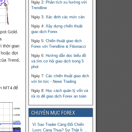
Ngày 2:
Phân tích xu hướng với
Trendline
Ngày 3:
Xác định các mức cản
Ngày 4:
Xây dựng chiến thuật
Spot Gold.
giao dịch Forex
a
Ngày 5:
Chiến thuật giao dịch
 thời gian
Forex với Trendline & Fibonacci
ể hoặc đợi
Ngày 6:
Hướng dẫn đọc biểu đồ
 của Trend,
và tìm cơ hội giao dịch trong 5
phút
Ngày 7:
Các chiến thuật giao dịch
với tin tức - News Trading
ch MT4 để
Ngày 8:
Học cách quản lý vốn và
rủi ro để giao dịch Forex an toàn
CHUYÊN MỤC FOREX
Vì Sao Trader Càng Đổi Chiến
Lược Càng Thua? Sự Thật Ít Ai