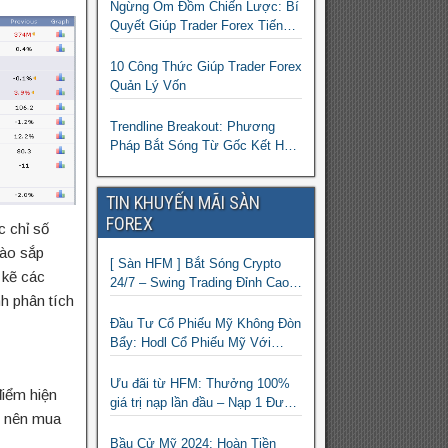
Thắng Nhiều Lệnh
Ngừng Ôm Đồm Chiến Lược: Bí
Quyết Giúp Trader Forex Tiến
Bộ Nhanh Gấp 10 Lần
10 Công Thức Giúp Trader Forex
Quản Lý Vốn
Trendline Breakout: Phương
Pháp Bắt Sóng Từ Gốc Kết Hợp
MA Và Bollinger Bands Cho
Trader Forex
TIN KHUYẾN MÃI SÀN
FOREX
c chỉ số
nào sắp
[ Sàn HFM ] Bắt Sóng Crypto
 kẽ các
24/7 – Swing Trading Đỉnh Cao
h phân tích
Với Đòn Bẩy 1:1000
Đầu Tư Cổ Phiếu Mỹ Không Đòn
Bẩy: Hodl Cổ Phiếu Mỹ Với
HFM: Ít Tốn Công, Lợi Nhuận
Đều Đều | cổ phiếu CFD
Ưu đãi từ HFM: Thưởng 100%
điểm hiện
giá trị nạp lần đầu – Nạp 1 Được
ại nên mua
2 – Chinh Phục Thị Trường
Ngay!
Bầu Cử Mỹ 2024: Hoàn Tiền