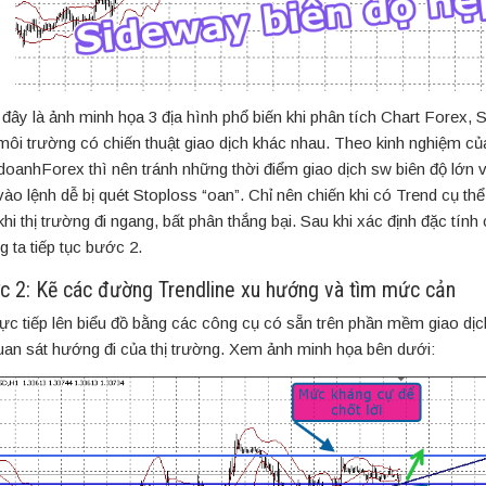
 đây là ảnh minh họa 3 địa hình phổ biến khi phân tích Chart Forex, 
môi trường có chiến thuật giao dịch khác nhau. Theo kinh nghiệm củ
doanhForex thì nên tránh những thời điểm giao dịch sw biên độ lớn vì
vào lệnh dễ bị quét Stoploss “oan”. Chỉ nên chiến khi có Trend cụ th
khi thị trường đi ngang, bất phân thắng bại. Sau khi xác định đặc tính
g ta tiếp tục bước 2.
c 2: Kẽ các đường Trendline xu hướng và tìm mức cản
rực tiếp lên biểu đồ bằng các công cụ có sẵn trên phần mềm giao dị
uan sát hướng đi của thị trường. Xem ảnh minh họa bên dưới: