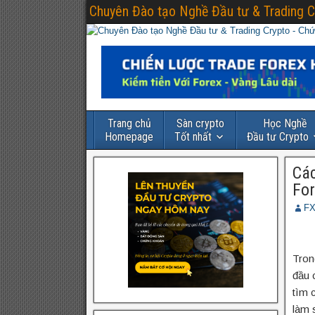
Chuyên Đào tạo Nghề Đầu tư & Trading C
Trang chủ
Sàn crypto
Học Nghề
Homepage
Tốt nhất
Đầu tư Crypto
Các
For
FX
Tron
đầu 
tìm 
làm 