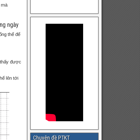
n mà
ong ngày
ổng thể để
 thấy được
hể lên tới
Chuyên đề PTKT