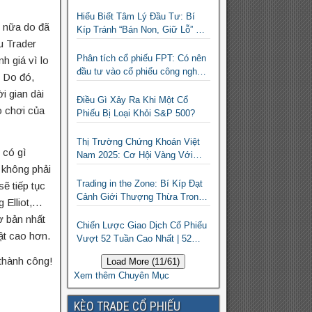
Hiểu Biết Tâm Lý Đầu Tư: Bí
i nữa do đã
Kíp Tránh “Bán Non, Giữ Lỗ” Để
ều Trader
Thành Công Trên Thị Trường
Chứng Khoán
Phân tích cổ phiếu FPT: Có nên
h giá vì lo
đầu tư vào cổ phiếu công nghệ
. Do đó,
Việt Nam?
i gian dài
Điều Gì Xảy Ra Khi Một Cổ
ò chơi của
Phiếu Bị Loại Khỏi S&P 500?
Thị Trường Chứng Khoán Việt
 có gì
Nam 2025: Cơ Hội Vàng Với
, không phải
ETF Theo Chỉ Số Index
Trading in the Zone: Bí Kíp Đạt
ẽ tiếp tục
Cảnh Giới Thượng Thừa Trong
 Elliot,…
Đầu Tư Chứng Khoán
ơ bản nhất
Chiến Lược Giao Dịch Cổ Phiếu
ật cao hơn.
Vượt 52 Tuần Cao Nhất | 52
Week High | Stock Screener
thành công!
Load More (11/61)
Xem thêm Chuyên Mục
KÈO TRADE CỔ PHIẾU