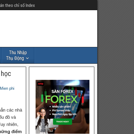
án theo chỉ số Index
Thu Nhập
Thụ Động
 học
Mien phi
 hẳn các nhà
ểu đồ và
Tuy nhiên,
hững điểm