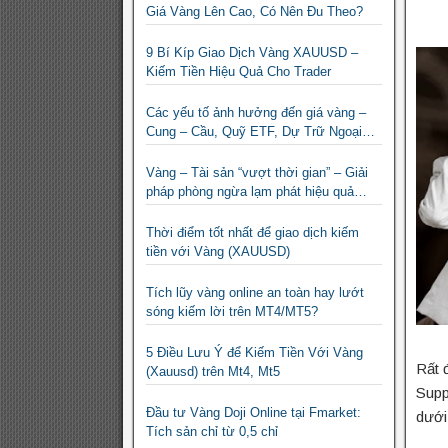
Giá Vàng Lên Cao, Có Nên Đu Theo?
9 Bí Kíp Giao Dịch Vàng XAUUSD –
Kiếm Tiền Hiệu Quả Cho Trader
Các yếu tố ảnh hưởng đến giá vàng –
Cung – Cầu, Quỹ ETF, Dự Trữ Ngoại
Hối
Vàng – Tài sản “vượt thời gian” – Giải
pháp phòng ngừa lạm phát hiệu quả
nhất
Thời điểm tốt nhất để giao dịch kiếm
tiền với Vàng (XAUUSD)
Tích lũy vàng online an toàn hay lướt
sóng kiếm lời trên MT4/MT5?
5 Điều Lưu Ý để Kiếm Tiền Với Vàng
Rất 
(Xauusd) trên Mt4, Mt5
Supp
Đầu tư Vàng Doji Online tại Fmarket:
dưới
Tích sản chỉ từ 0,5 chỉ