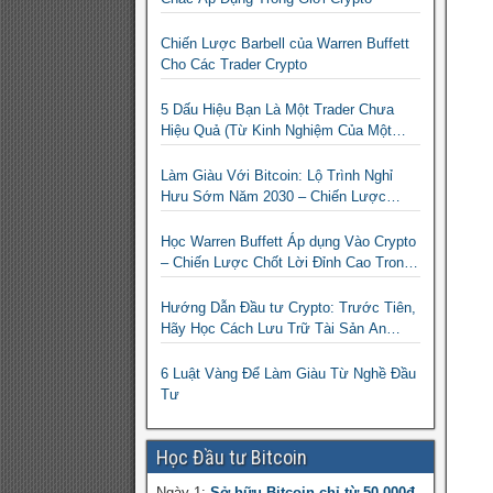
Chiến Lược Barbell của Warren Buffett
Cho Các Trader Crypto
5 Dấu Hiệu Bạn Là Một Trader Chưa
Hiệu Quả (Từ Kinh Nghiệm Của Một
Người Từng Như Thế)
Làm Giàu Với Bitcoin: Lộ Trình Nghỉ
Hưu Sớm Năm 2030 – Chiến Lược
Hành Động!
Học Warren Buffett Áp dụng Vào Crypto
– Chiến Lược Chốt Lời Đỉnh Cao Trong
Mùa Trâu!
Hướng Dẫn Đầu tư Crypto: Trước Tiên,
Hãy Học Cách Lưu Trữ Tài Sản An
Toàn!
6 Luật Vàng Để Làm Giàu Từ Nghề Đầu
Tư
Học Đầu tư Bitcoin
Ngày 1:
Sở hữu Bitcoin chỉ từ 50.000đ