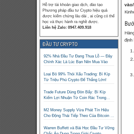
vào/
Hỗ trợ tài khoản giao dịch, đào tạo
Phương pháp đầu tư Crypto hiệu quả
Kinh
được kiểm chứng lâu dài , ai cũng có thể
học và thực hành ra nghề được.
Bướ
Liên hệ Zalo: 0947.409.918
Hàng
định
ĐẦU TƯ CRYPTO
92% Nhà Đầu Tư Đang Thua Lỗ — Đây
Chính Xác Là Lúc Bạn Nên Mua Vào
Loại Bỏ 99% Thói Xấu Trading: Bí Kíp
Từ Triệu Phú Crypto Để Thắng Lớn!
Trade Future Dùng Đòn Bẩy: Bí Kíp
Kiếm Lợi Nhuận Từ Coin Rác Trong
Mùa Trâu | Chiến Lược Short Bán
Khống
M2 Money Supply Vừa Phát Tín Hiệu
Cho Động Thái Tiếp Theo Của Bitcoin —
Bí Mật Mà Các Bạn Trader Đang Bỏ Lỡ!
Warren Buffett và Bài Học Đầu Tư Vững
Chắc Áp Dụng Trong Giới Crypto