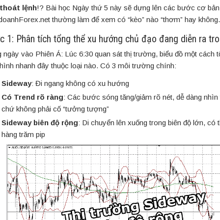
thoát lệnh
!? Bài học Ngày thứ 5 này sẽ dựng lên các bước cơ bả
doanhForex.net thường làm để xem có “kèo” nào “thơm” hay không.
c 1: Phân tích tổng thể xu hướng chủ đạo đang diễn ra tr
 ngày vào Phiên Á: Lúc 6:30 quan sát thị trường, biểu đồ một cách t
 hình nhanh đây thuộc loại nào. Có 3 môi trường chính:
Sideway
: Đi ngang không có xu hướng
Có Trend rõ ràng
: Các bước sóng tăng/giảm rõ nét, dễ dàng nhìn
chứ không phải cố “tưởng tượng”
Sideway biên độ rộng
: Di chuyển lên xuống trong biên độ lớn, có t
hàng trăm pip