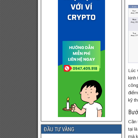
Lúc 
kinh
công
điểm
kỹ th
Bướ
Cần 
ĐẦU TƯ VÀNG
tại 
mà k