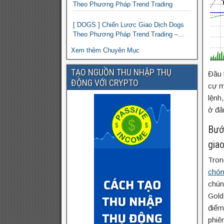
Theo Phương Pháp Trend Trading
[ DOGS ] Chiến Lược Giao Dịch Dogs
Theo Phương Pháp Trend Trading –
Đồng Crypto Mới Niêm Yết trên Binance
Xem thêm Chuyên Mục
TẠO NGUỒN THU NHẬP THỤ
Đầu 
ĐỘNG VỚI CRYPTO
cự m
lệnh
ở đâ
Bước
giao
Tron
chó
chún
Gold 
điểm
phiên