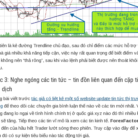
tiên là kẻ đường Trendline chủ đạo, sau đó chỉ điểm các mức hỗ trợ
à giá nhiều khả năng tiếp cận, việc này rất quan trọng để biết điểm v
, không nên “thả rông”, sau khi vào lệnh phải biết được nên thoát khỏ
u.
 3: Nghe ngóng các tin tức – tin đồn liên quan đến cặp t
 dịch
g bài viết trước
tác giả có liệt kê một số website update tin tức thị t
ng
để theo dõi các chuyên gia bình luận thế nào về các tin mới nhất. 
g đang lo ngại về tình hình chính trị ở quốc giá xyz nào đó thì nhiều
sẽ tăng. Tiếp theo các tin vĩ mô là xem các tin kinh tế.
ForexFacto
 đến của hầu hết Trader lướt sóng theo phiên. Truy cập vào đây để 
 đó có sự kiện tiêu biểu nào tác động tới giá.