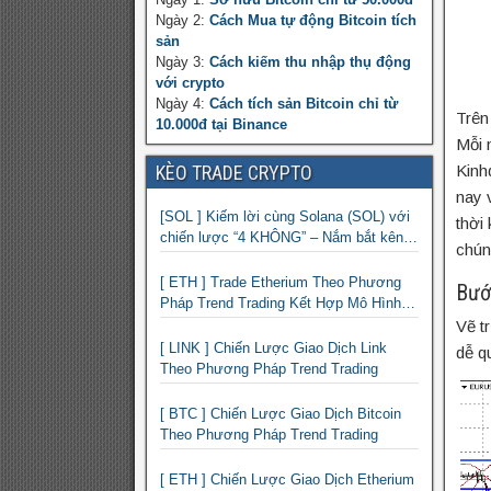
Ngày 2:
Cách Mua tự động Bitcoin tích
sản
Ngày 3:
Cách kiếm thu nhập thụ động
với crypto
Ngày 4:
Cách tích sản Bitcoin chỉ từ
Trên
10.000đ tại Binance
Mỗi 
Kinh
KÈO TRADE CRYPTO
nay 
[SOL ] Kiếm lời cùng Solana (SOL) với
thời 
chiến lược “4 KHÔNG” – Nắm bắt kênh
chún
xu hướng & Chia vốn hợp lý
[ ETH ] Trade Etherium Theo Phương
Bướ
Pháp Trend Trading Kết Hợp Mô Hình
Giá 2 Đáy
Vẽ t
[ LINK ] Chiến Lược Giao Dịch Link
dễ q
Theo Phương Pháp Trend Trading
[ BTC ] Chiến Lược Giao Dịch Bitcoin
Theo Phương Pháp Trend Trading
[ ETH ] Chiến Lược Giao Dịch Etherium