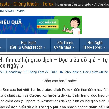
rypto - Chứng Khoán - Forex
Huấn luyện đầu tư Crypto - Chứng kho
Học Nghề
Sàn Forex
Học Nghề
Đầu Tư Chứng Khoán
Uy tín Nhất
Trade Forex
h tìm cơ hội giao dịch – Đọc biểu đồ giá – Tự
ex Ngày 5
VIET Academy
Tháng Tám 27, 2013
Forex Article
,
Hoc Forex Online 
Chào các bạn Trader!
g Seri các
bài viết tự học giao dịch Forex
, đến thời điểm này ắt
cơ đã biết cách
vẽ đường xu hướng
để xác định Trend, đọc hiểu bi
các điểm cản (Support và Resistence) để xác định cơ hội giao dịch, 
sao để
đọc biểu đồ giá trong 5 phút
và nhanh chóng
đánh dấu n