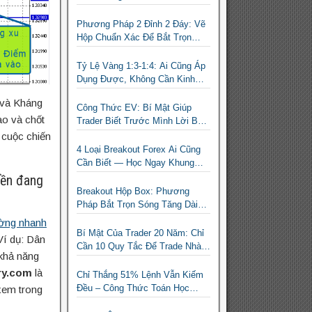
Dám Thừa Nhận
Phương Pháp 2 Đỉnh 2 Đáy: Vẽ
Hộp Chuẩn Xác Để Bắt Trọn
Sóng Breakout Cho Trader Forex
Tỷ Lệ Vàng 1:3-1:4: Ai Cũng Áp
Dụng Được, Không Cần Kinh
Nghiệm Nhiều
 và Kháng
Công Thức EV: Bí Mật Giúp
ào và chốt
Trader Biết Trước Mình Lời Bao
Nhiêu Mỗi Tháng
i cuộc chiến
4 Loại Breakout Forex Ai Cũng
Cần Biết — Học Ngay Khung
Phân Loại Giúp Trader Nhàn Mà
iền đang
Vẫn Ăn Tiền
Breakout Hộp Box: Phương
Pháp Bắt Trọn Sóng Tăng Dài
Hạn Cho Trader Forex
rường nhanh
Bí Mật Của Trader 20 Năm: Chỉ
Ví dụ: Dân
Cần 10 Quy Tắc Để Trade Nhàn
 khả năng
Mà Vẫn Có Lời
ry.com
là
Chỉ Thắng 51% Lệnh Vẫn Kiếm
Đều – Công Thức Toán Học
xem trong
Giúp Trader Nhỏ Lẻ Không Cần