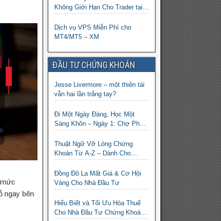
Không Giới Hạn Cho Trader tại
sàn XM
Dịch vụ VPS Miễn Phí cho
MT4/MT5 – XM
ĐẦU TƯ CHỨNG KHOÁN
Jesse Livermore – một thiên tài
vẫn hai lần trắng tay?
Đi Một Ngày Đàng, Học Một
Sàng Khôn – Ngày 1: Chợ Phố
Cổ Istanbul
Thuật Ngữ Vỡ Lòng Chứng
Khoán Từ A-Z – Dành Cho
Người mới tìm hiểu
Đồng Đô La Mất Giá & Cơ Hội
i mức
Vàng Cho Nhà Đầu Tư
lỗ ngay bên
Hiểu Biết và Tối Ưu Hóa Thuế
Cho Nhà Đầu Tư Chứng Khoán