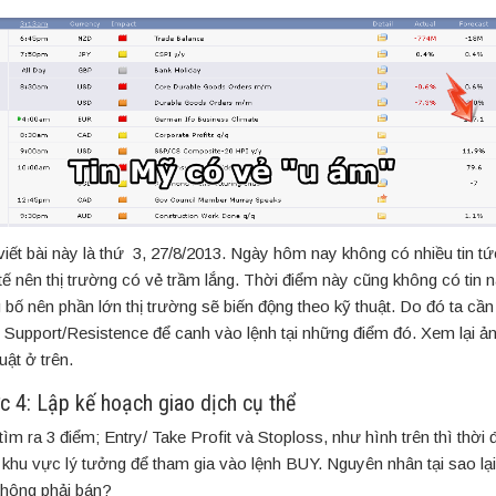
viết bài này là thứ 3, 27/8/2013. Ngày hôm nay không có nhiều tin tứ
 tế nên thị trường có vẻ trầm lắng. Thời điểm này cũng không có tin 
 bố nên phần lớn thị trường sẽ biến động theo kỹ thuật. Do đó ta cần
 Support/Resistence để canh vào lệnh tại những điểm đó. Xem lại ản
uật ở trên.
c 4: Lập kế hoạch giao dịch cụ thể
tìm ra 3 điểm; Entry/ Take Profit và Stoploss, như hình trên thì thời 
là khu vực lý tưởng để tham gia vào lệnh BUY. Nguyên nhân tại sao l
hông phải bán?