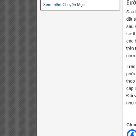
Bướ
Xem thêm Chuyên Mục
Sau 
đặt s
sau 
sợ t
các 
trên
nhữn
Trên
phức
theo
cập 
Đối 
như 
Chia