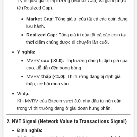
Tỷ lệ giữa giá trị thị trường (Market Cap) và giá trị thực
tế (Realized Cap).
Market Cap:
Tổng giá trị của tất cả các coin đang
lưu hành.
Realized Cap:
Tổng giá trị của tất cả các coin tại
thời điểm chúng được di chuyển lần cuối.
Ý nghĩa:
MVRV
cao (>3.0):
Thị trường đang bị định giá quá
cao, dễ dẫn đến bong bóng.
MVRV
thấp (<1.0):
Thị trường đang bị định giá
thấp, cơ hội mua vào.
Ví dụ:
Khi MVRV của Bitcoin vượt 3.0, nhà đầu tư nên cẩn
trọng vì thị trường đang ở giai đoạn hưng phấn.
2. NVT Signal (Network Value to Transactions Signal)
Định nghĩa: