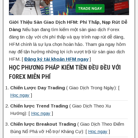
Giới Thiệu Sàn Giao Dịch HFM: Phí Thấp, Nạp Rút Dễ
Dàng
Nếu bạn đang tìm kiếm một sàn giao dịch Forex
đáng tin cậy với chi phí thấp và quy trình nạp rút dễ dàng,
HFM chính là sự lựa chọn hoàn hảo. Tham gia ngay hôm
nay để tận hưởng những lợi ích vượt trội từ sàn giao dịch
HFM. [
Đăng ký tài khoản HFM ngay
]
HỌC PHƯƠNG PHÁP KIẾM TIỀN ĐỀU ĐỀU VỚI
FOREX MIỄN PHÍ
Chiến Lược Day Trading
( Giao Dịch Trong Ngày): [
Học ngay
]
Chiến lược Trend Trading
( Giao Dịch Theo Xu
Hướng): [
Học ngay
]
Chiến lược Breakout Trading
( Giao Dịch Theo Điểm
Bùng Nổ Phá vỡ Hỗ trợ/ Kháng Cự): [
Học ngay
]