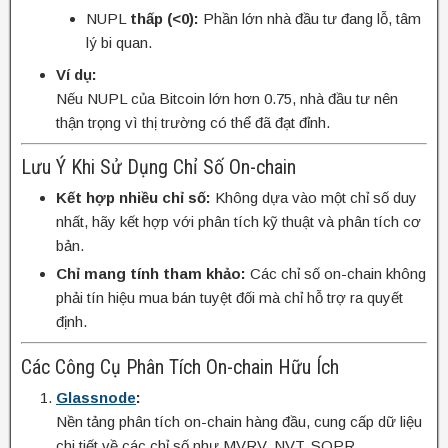
NUPL
thấp (<0):
Phần lớn nhà đầu tư đang lỗ, tâm
lý bi quan.
Ví dụ:
Nếu NUPL của Bitcoin lớn hơn 0.75, nhà đầu tư nên
thận trọng vì thị trường có thể đã đạt đỉnh.
Lưu Ý Khi Sử Dụng Chỉ Số On-chain
Kết hợp nhiều chỉ số:
Không dựa vào một chỉ số duy
nhất, hãy kết hợp với phân tích kỹ thuật và phân tích cơ
bản.
Chỉ mang tính tham khảo:
Các chỉ số on-chain không
phải tín hiệu mua bán tuyệt đối mà chỉ hỗ trợ ra quyết
định.
Các Công Cụ Phân Tích On-chain Hữu Ích
Glassnode
:
Nền tảng phân tích on-chain hàng đầu, cung cấp dữ liệu
chi tiết về các chỉ số như MVRV, NVT, SOPR.