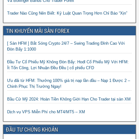
Và Bollinger Bands Cho Trader Forex
Trader Nào Cũng Nên Biết: Kỷ Luật Quan Trọng Hơn Chỉ Báo “Xịn”
TIN KHUYẾN MÃI SÀN FOREX
[ Sàn HFM ] Bắt Sóng Crypto 24/7 – Swing Trading Đỉnh Cao Với
Đòn Bẩy 1:1000
Đầu Tư Cổ Phiếu Mỹ Không Đòn Bẩy: Hodl Cổ Phiếu Mỹ Với HFM:
Ít Tốn Công, Lợi Nhuận Đều Đều | cổ phiếu CFD
Ưu đãi từ HFM: Thưởng 100% giá trị nạp lần đầu – Nạp 1 Được 2 –
Chinh Phục Thị Trường Ngay!
Bầu Cử Mỹ 2024: Hoàn Tiền Không Giới Hạn Cho Trader tại sàn XM
Dịch vụ VPS Miễn Phí cho MT4/MT5 – XM
ĐẦU TƯ CHỨNG KHOÁN