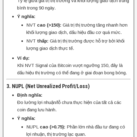
Tỷ lệ giữa giá trị thị trường và khối lượng giao dịch trung
bình trong 90 ngày.
Ý nghĩa:
NVT
cao (>150):
Giá trị thị trường tăng nhanh hơn
khối lượng giao dịch, dấu hiệu đầu cơ quá mức.
NVT
thấp:
Giá trị thị trường được hỗ trợ bởi khối
lượng giao dịch thực tế.
Ví dụ:
Khi NVT Signal của Bitcoin vượt ngưỡng 150, đây là
dấu hiệu thị trường có thể đang ở giai đoạn bong bóng.
3. NUPL (Net Unrealized Profit/Loss)
Định nghĩa:
Đo lường lợi nhuận/lỗ chưa thực hiện của tất cả các
coin đang lưu hành.
Ý nghĩa:
NUPL
cao (>0.75):
Phần lớn nhà đầu tư đang có
lợi nhuận, thị trường lạc quan.