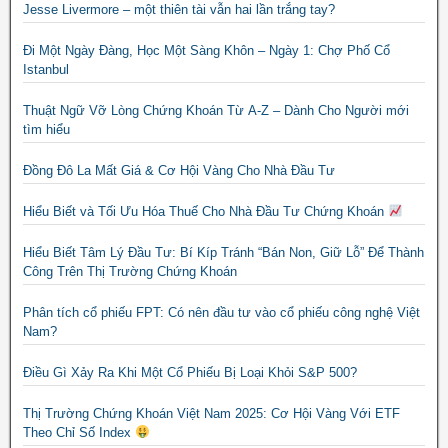
Jesse Livermore – một thiên tài vẫn hai lần trắng tay?
Đi Một Ngày Đàng, Học Một Sàng Khôn – Ngày 1: Chợ Phố Cổ
Istanbul
Thuật Ngữ Vỡ Lòng Chứng Khoán Từ A-Z – Dành Cho Người mới
tìm hiểu
Đồng Đô La Mất Giá & Cơ Hội Vàng Cho Nhà Đầu Tư
Hiểu Biết và Tối Ưu Hóa Thuế Cho Nhà Đầu Tư Chứng Khoán
Hiểu Biết Tâm Lý Đầu Tư: Bí Kíp Tránh “Bán Non, Giữ Lỗ” Để Thành
Công Trên Thị Trường Chứng Khoán
Phân tích cổ phiếu FPT: Có nên đầu tư vào cổ phiếu công nghệ Việt
Nam?
Điều Gì Xảy Ra Khi Một Cổ Phiếu Bị Loại Khỏi S&P 500?
Thị Trường Chứng Khoán Việt Nam 2025: Cơ Hội Vàng Với ETF
Theo Chỉ Số Index