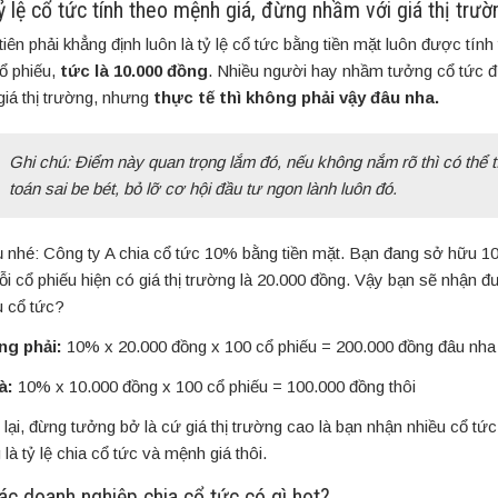
ỷ lệ cổ tức tính theo mệnh giá, đừng nhầm với giá thị trườ
tiên phải khẳng định luôn là tỷ lệ cổ tức bằng tiền mặt luôn được tín
cổ phiếu,
tức là 10.000 đồng
. Nhiều người hay nhầm tưởng cổ tức đ
 giá thị trường, nhưng
thực tế thì không phải vậy đâu nha.
Ghi chú: Điểm này quan trọng lắm đó, nếu không nắm rõ thì có thể t
toán sai be bét, bỏ lỡ cơ hội đầu tư ngon lành luôn đó.
ụ nhé: Công ty A chia cổ tức 10% bằng tiền mặt. Bạn đang sở hữu 10
ỗi cổ phiếu hiện có giá thị trường là 20.000 đồng. Vậy bạn sẽ nhận 
u cổ tức?
g phải:
10% x 20.000 đồng x 100 cổ phiếu = 200.000 đồng đâu nha
à:
10% x 10.000 đồng x 100 cổ phiếu = 100.000 đồng thôi
lại, đừng tưởng bở là cứ giá thị trường cao là bạn nhận nhiều cổ tứ
 là tỷ lệ chia cổ tức và mệnh giá thôi.
ác doanh nghiệp chia cổ tức có gì hot?