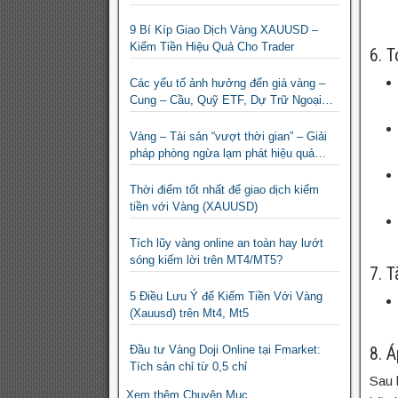
9 Bí Kíp Giao Dịch Vàng XAUUSD –
Kiếm Tiền Hiệu Quả Cho Trader
6. T
Các yếu tố ảnh hưởng đến giá vàng –
Cung – Cầu, Quỹ ETF, Dự Trữ Ngoại
Hối
Vàng – Tài sản “vượt thời gian” – Giải
pháp phòng ngừa lạm phát hiệu quả
nhất
Thời điểm tốt nhất để giao dịch kiếm
tiền với Vàng (XAUUSD)
Tích lũy vàng online an toàn hay lướt
sóng kiếm lời trên MT4/MT5?
7. T
5 Điều Lưu Ý để Kiếm Tiền Với Vàng
(Xauusd) trên Mt4, Mt5
8. 
Đầu tư Vàng Doji Online tại Fmarket:
Tích sản chỉ từ 0,5 chỉ
Sau 
Xem thêm Chuyên Mục