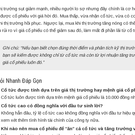
thị trường sụt giảm mạnh, nhiều người lo sợ nhưng đây chính là cơ h
được cổ phiếu với giá hời đó. Mua thấp, vừa nhận cổ tức, vừa có cơ
khi thị trường hồi phục. Ngược lại, mua khi thị trường tăng nóng có th
 rủi ro vì giá cổ phiếu có thể giảm sau đó, làm mất đi phần lãi từ cổ 
Ghi chú: “Nếu bạn biết chọn đúng thời điểm và phân tích kỹ thị trườ
bạn sẽ kiếm được không chỉ từ cổ tức mà còn từ lợi nhuận tăng tr
giá cổ phiếu luôn đó.”
Hỏi Nhanh Đáp Gọn
Cổ tức được tính dựa trên giá thị trường hay mệnh giá cổ p
Cổ tức luôn được tính dựa trên mệnh giá cổ phiếu là 10.000 đồng n
Cổ tức cao có đồng nghĩa với đầu tư sinh lời?
Không hẳn đâu, tỷ lệ cổ tức cao không đồng nghĩa với đầu tư hiệu q
xem xét thêm tình hình tài chính của công ty nữa.
Khi nào nên mua cổ phiếu để “ăn” cả cổ tức và tăng trưởng 