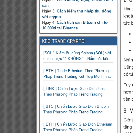
sản
Hàng
Ngày 3:
Cách kiếm thu nhập thụ động
khoả
với crypto
Ngày 4:
Cách tích sản Bitcoin chỉ từ
tức 
10.000đ tại Binance
KÈO TRADE CRYPTO
[SOL ] Kiếm lời cùng Solana (SOL) với
chiến lược “4 KHÔNG” – Nắm bắt kênh
Nhìn
xu hướng & Chia vốn hợp lý
Cũng
[ ETH ] Trade Etherium Theo Phương
cổ tứ
Pháp Trend Trading Kết Hợp Mô Hình
Giá 2 Đáy
Tuy 
[ LINK ] Chiến Lược Giao Dịch Link
hơn 
Theo Phương Pháp Trend Trading
tiền 
[ BTC ] Chiến Lược Giao Dịch Bitcoin
3. 
Theo Phương Pháp Trend Trading
Giờ 
[ ETH ] Chiến Lược Giao Dịch Etherium
tăng
Theo Phương Pháp Trend Trading