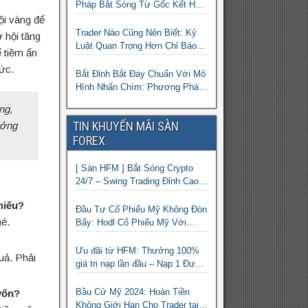
Pháp Bắt Sóng Từ Gốc Kết Hợp
MA Và Bollinger Bands Cho
ội vàng để
Trader Forex
Trader Nào Cũng Nên Biết: Kỷ
 hội tăng
Luật Quan Trọng Hơn Chỉ Báo
ể tiềm ẩn
“Xịn”
tức.
Bắt Đỉnh Bắt Đáy Chuẩn Với Mô
Hình Nhấn Chìm: Phương Pháp
Giao Dịch Forex Đơn Giản Cho
ng,
Mọi Trader
TIN KHUYẾN MÃI SÀN
ưởng
FOREX
[ Sàn HFM ] Bắt Sóng Crypto
24/7 – Swing Trading Đỉnh Cao
Với Đòn Bẩy 1:1000
hiếu?
Đầu Tư Cổ Phiếu Mỹ Không Đòn
hé.
Bẩy: Hodl Cổ Phiếu Mỹ Với
HFM: Ít Tốn Công, Lợi Nhuận
Đều Đều | cổ phiếu CFD
Ưu đãi từ HFM: Thưởng 100%
uả. Phải
giá trị nạp lần đầu – Nạp 1 Được
2 – Chinh Phục Thị Trường
Ngay!
Bầu Cử Mỹ 2024: Hoàn Tiền
vốn?
Không Giới Hạn Cho Trader tại