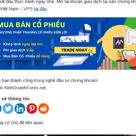
bắt đầu thực hành ngay nhé. Mở tài khoản giao dịch tại sàn chứng k
 Việt Nam – VPS
tại đây
.
 bạn thành công trong nghề đầu tư chứng khoán!
n KinhDoanhForex.net
 sẻ thông tin:
g có chủ đề liên quan.