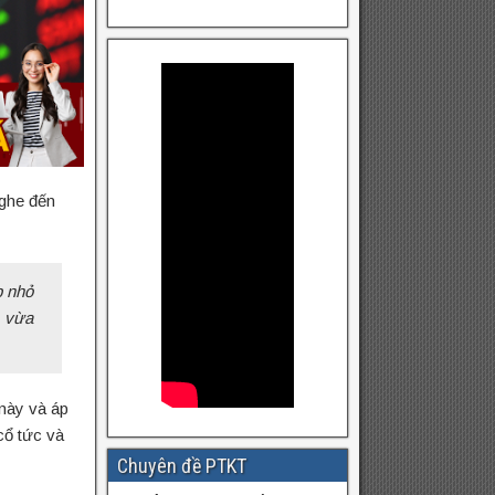
ghe đến
p nhỏ
, vừa
này và áp
cổ tức và
Chuyên đề PTKT