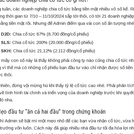
 tuần, các doanh nghiệp chia cổ tức bằng tiền mặt nhiều vô số kể. R
ng thời gian từ 7/10 – 11/10/2024 sắp tới thôi, có tới 21 doanh nghiệp
bằng tiền mặt rồi. Nhưng để Admin điểm qua vài con số ấn tượng nhé
D2D:
Chia cổ tức 87% (8.700 đồng/cổ phiếu)
SLS:
Chia cổ tức 200% (20.000 đồng/cổ phiếu)
SKH:
Chia cổ tức 21,12% (2.112 đồng/cổ phiếu)
 mấy con số này là thấy không phải công ty nào cũng chia cổ tức nh
 vì thế mà có những cổ phiếu bạn đầu tư vào chỉ nhận được số tiền b
c thôi.
nhiên, đừng vội mừng hú khi thấy tỷ lệ cổ tức cao nhé. Phải phân tíc
về tình hình tài chính và triển vọng của doanh nghiệp trước khi quyế
đó nha.
Mẹo đầu tư “ăn cả hai đầu” trong chứng khoán
thì Admin sẽ bật mí một mẹo nhỏ để các bạn vừa nhận cổ tức, vừa h
 trưởng vốn luôn. Cách này đã giúp nhiều nhà đầu tư tối đa hóa lợi n