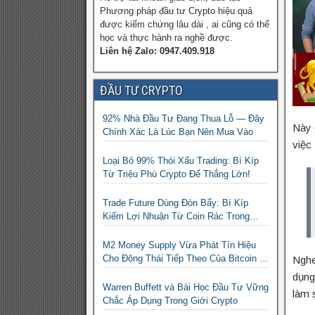
Phương pháp đầu tư Crypto hiệu quả
được kiểm chứng lâu dài , ai cũng có thể
học và thực hành ra nghề được.
Liên hệ Zalo: 0947.409.918
ĐẦU TƯ CRYPTO
92% Nhà Đầu Tư Đang Thua Lỗ — Đây
Này 
Chính Xác Là Lúc Bạn Nên Mua Vào
việc
Loại Bỏ 99% Thói Xấu Trading: Bí Kíp
Từ Triệu Phú Crypto Để Thắng Lớn!
Trade Future Dùng Đòn Bẩy: Bí Kíp
Kiếm Lợi Nhuận Từ Coin Rác Trong
Mùa Trâu | Chiến Lược Short Bán
Khống
M2 Money Supply Vừa Phát Tín Hiệu
Cho Động Thái Tiếp Theo Của Bitcoin —
Nghe
Bí Mật Mà Các Bạn Trader Đang Bỏ Lỡ!
dụng
Warren Buffett và Bài Học Đầu Tư Vững
làm 
Chắc Áp Dụng Trong Giới Crypto