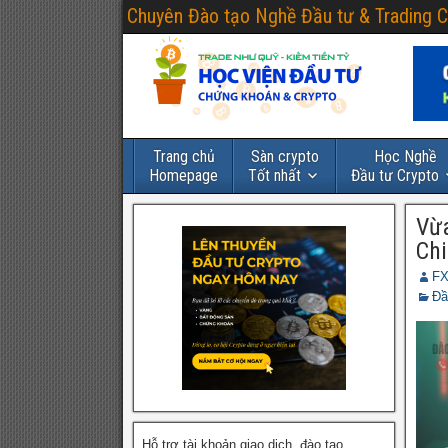
Chuyên Đào tạo Nghề Đầu tư & Trading C
Trang chủ
Sàn crypto
Học Nghề
Homepage
Tốt nhất
Đầu tư Crypto
Vừ
Chi
FX
Đầ
Hỗ trợ tài khoản giao dịch, đào tạo