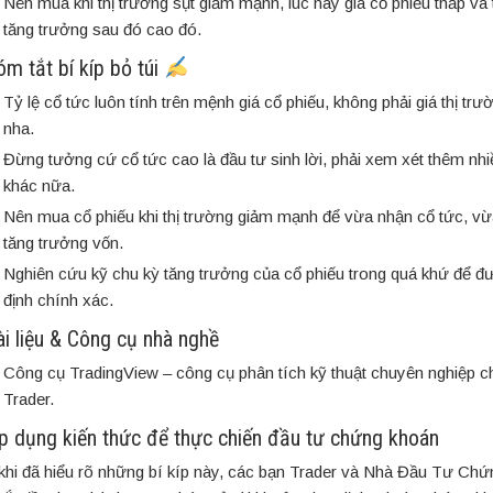
Nên mua khi thị trường sụt giảm mạnh, lúc này giá cổ phiếu thấp và
tăng trưởng sau đó cao đó.
óm tắt bí kíp bỏ túi
Tỷ lệ cổ tức luôn tính trên mệnh giá cổ phiếu, không phải giá thị trư
nha.
Đừng tưởng cứ cổ tức cao là đầu tư sinh lời, phải xem xét thêm nhi
khác nữa.
Nên mua cổ phiếu khi thị trường giảm mạnh để vừa nhận cổ tức, vừ
tăng trưởng vốn.
Nghiên cứu kỹ chu kỳ tăng trưởng của cổ phiếu trong quá khứ để đư
định chính xác.
ài liệu & Công cụ nhà nghề
Công cụ TradingView – công cụ phân tích kỹ thuật chuyên nghiệp c
Trader.
Áp dụng kiến thức để thực chiến đầu tư chứng khoán
khi đã hiểu rõ những bí kíp này, các bạn Trader và Nhà Đầu Tư Ch