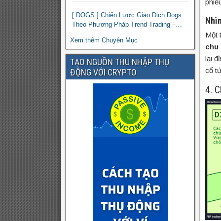
phiế
[ DOGS ] Chiến Lược Giao Dịch Dogs
Nhìn
Theo Phương Pháp Trend Trading –
Đồng Crypto Mới Niêm Yết trên Binance
Một 
Xem thêm Chuyên Mục
chu 
lại 
TẠO NGUỒN THU NHẬP THỤ
cổ t
ĐỘNG VỚI CRYPTO
4. 