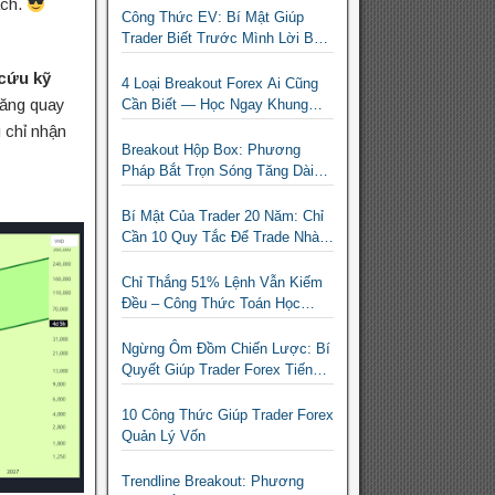
ách.
Công Thức EV: Bí Mật Giúp
Trader Biết Trước Mình Lời Bao
Nhiêu Mỗi Tháng
cứu kỹ
4 Loại Breakout Forex Ai Cũng
năng quay
Cần Biết — Học Ngay Khung
Phân Loại Giúp Trader Nhàn Mà
 chỉ nhận
Vẫn Ăn Tiền
Breakout Hộp Box: Phương
Pháp Bắt Trọn Sóng Tăng Dài
Hạn Cho Trader Forex
Bí Mật Của Trader 20 Năm: Chỉ
Cần 10 Quy Tắc Để Trade Nhàn
Mà Vẫn Có Lời
Chỉ Thắng 51% Lệnh Vẫn Kiếm
Đều – Công Thức Toán Học
Giúp Trader Nhỏ Lẻ Không Cần
Thắng Nhiều Lệnh
Ngừng Ôm Đồm Chiến Lược: Bí
Quyết Giúp Trader Forex Tiến
Bộ Nhanh Gấp 10 Lần
10 Công Thức Giúp Trader Forex
Quản Lý Vốn
Trendline Breakout: Phương