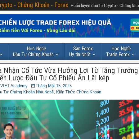
rypto - Chứng Khoán - Forex
Huấn luyện đầu tư Crypto - Chứng kho
Học Nghề
Sàn Forex
Học Nghề
Đầu Tư Chứng Khoán
Uy tín Nhất
Trade Forex
a Nhận Cổ Tức Vừa Hưởng Lợi Từ Tăng Trưởng
ến Lược Đầu Tư Cổ Phiếu Ăn Lãi kép
VIET Academy
Tháng Một 15, 2025
u Tư Chứng Khoán Nhà Nghề
,
Kiến Thức Chứng Khoán