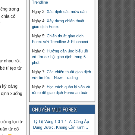
Trendline
iêng trong
Ngày 3:
Xác định các mức cản
 chia cổ
Ngày 4:
Xây dựng chiến thuật
:
giao dịch Forex
Ngày 5:
Chiến thuật giao dịch
Forex với Trendline & Fibonacci
Ngày 6:
Hướng dẫn đọc biểu đồ
và tìm cơ hội giao dịch trong 5
ư nhau rồi.
phút
é tí tẹo từ
Ngày 7:
Các chiến thuật giao dịch
với tin tức - News Trading
h kỹ càng
Ngày 8:
Học cách quản lý vốn và
rủi ro để giao dịch Forex an toàn
t định xuống
CHUYÊN MỤC FOREX
ưởng lợi từ
Tỷ Lệ Vàng 1:3-1:4: Ai Cũng Áp
Dụng Được, Không Cần Kinh
huận từ cổ
Nghiệm Nhiều