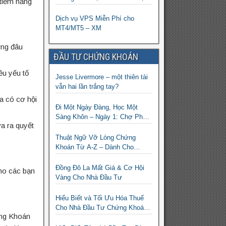
 tiềm năng
sàn XM
Dịch vụ VPS Miễn Phí cho
MT4/MT5 – XM
ờng đâu
ĐẦU TƯ CHỨNG KHOÁN
ều yếu tố
Jesse Livermore – một thiên tài
vẫn hai lần trắng tay?
a có cơ hội
Đi Một Ngày Đàng, Học Một
Sàng Khôn – Ngày 1: Chợ Phố
a ra quyết
Cổ Istanbul
Thuật Ngữ Vỡ Lòng Chứng
Khoán Từ A-Z – Dành Cho
Người mới tìm hiểu
Đồng Đô La Mất Giá & Cơ Hội
ho các bạn
Vàng Cho Nhà Đầu Tư
Hiểu Biết và Tối Ưu Hóa Thuế
Cho Nhà Đầu Tư Chứng Khoán
ứng Khoán