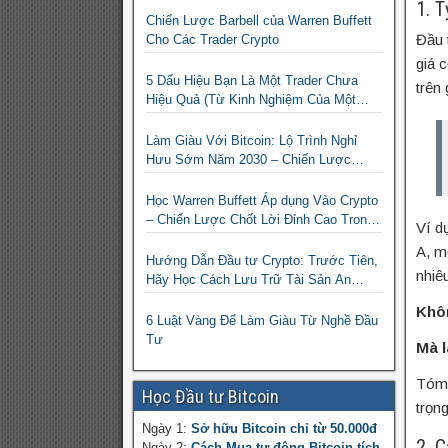
1. T
Chiến Lược Barbell của Warren Buffett
Đầu 
Cho Các Trader Crypto
giá 
5 Dấu Hiệu Bạn Là Một Trader Chưa
trên
Hiệu Quả (Từ Kinh Nghiệm Của Một
Người Từng Như Thế)
Làm Giàu Với Bitcoin: Lộ Trình Nghỉ
Hưu Sớm Năm 2030 – Chiến Lược
Hành Động!
Học Warren Buffett Áp dụng Vào Crypto
– Chiến Lược Chốt Lời Đỉnh Cao Trong
Ví d
Mùa Trâu!
A, m
Hướng Dẫn Đầu tư Crypto: Trước Tiên,
nhiê
Hãy Học Cách Lưu Trữ Tài Sản An
Toàn!
Khôn
6 Luật Vàng Để Làm Giàu Từ Nghề Đầu
Tư
Mà l
Tóm 
Học Đầu tư Bitcoin
trọng
Ngày 1:
Sở hữu Bitcoin chỉ từ 50.000đ
2. C
Ngày 2:
Cách Mua tự động Bitcoin tích