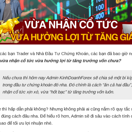
các bạn Trader và Nhà Đầu Tư Chứng Khoán, các bạn đã bao giờ n
vừa nhận cổ tức vừa hưởng lợi từ tăng trưởng vốn chưa?
Nếu chưa thì hôm nay Admin KinhDoanhForex sẽ chia sẻ một bí kí
trong đầu tư chứng khoán đó nha. Đó chính là cách “ăn cả hai đầu”
nhận cổ tức xịn xò, vừa “hốt bạc” từ tăng trưởng vốn luôn.
 thì hấp dẫn phải không? Nhưng không phải ai cũng nắm rõ quy tắc 
 đúng cách đâu nha. Để hiểu rõ hơn, Admin sẽ đi sâu vào cách tính 
sao để tối ưu lợi nhuận nhé.