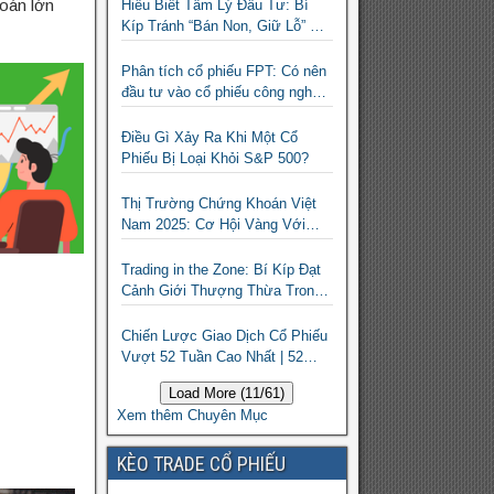
hoán lớn
Hiểu Biết Tâm Lý Đầu Tư: Bí
Kíp Tránh “Bán Non, Giữ Lỗ” Để
Thành Công Trên Thị Trường
Chứng Khoán
Phân tích cổ phiếu FPT: Có nên
đầu tư vào cổ phiếu công nghệ
Việt Nam?
Điều Gì Xảy Ra Khi Một Cổ
Phiếu Bị Loại Khỏi S&P 500?
Thị Trường Chứng Khoán Việt
Nam 2025: Cơ Hội Vàng Với
ETF Theo Chỉ Số Index
Trading in the Zone: Bí Kíp Đạt
Cảnh Giới Thượng Thừa Trong
Đầu Tư Chứng Khoán
Chiến Lược Giao Dịch Cổ Phiếu
Vượt 52 Tuần Cao Nhất | 52
Week High | Stock Screener
Load More (11/61)
Xem thêm Chuyên Mục
KÈO TRADE CỔ PHIẾU