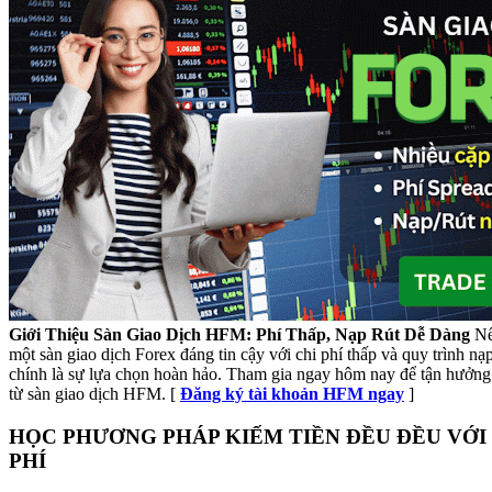
Giới Thiệu Sàn Giao Dịch HFM: Phí Thấp, Nạp Rút Dễ Dàng
Nế
một sàn giao dịch Forex đáng tin cậy với chi phí thấp và quy trình n
chính là sự lựa chọn hoàn hảo. Tham gia ngay hôm nay để tận hưởng 
từ sàn giao dịch HFM. [
Đăng ký tài khoản HFM ngay
]
HỌC PHƯƠNG PHÁP KIẾM TIỀN ĐỀU ĐỀU VỚI
PHÍ