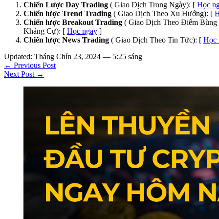
Chiến Lược Day Trading
( Giao Dịch Trong Ngày): [
Học n
Chiến lược Trend Trading
( Giao Dịch Theo Xu Hướng): [
H
Chiến lược Breakout Trading
( Giao Dịch Theo Điểm Bùng 
Kháng Cự): [
Học ngay
]
Chiến lược News Trading
( Giao Dịch Theo Tin Tức): [
Học 
Updated: Tháng Chín 23, 2024 — 5:25 sáng
← Previous Post
Next Post →