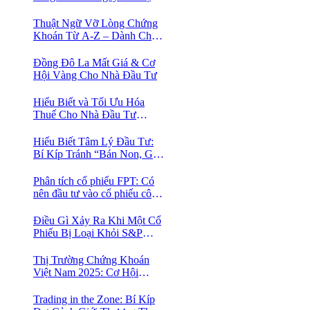
Phố Cổ Istanbul
Thuật Ngữ Vỡ Lòng Chứng
Khoán Từ A-Z – Dành Cho
Người mới tìm hiểu
Đồng Đô La Mất Giá & Cơ
Hội Vàng Cho Nhà Đầu Tư
Hiểu Biết và Tối Ưu Hóa
Thuế Cho Nhà Đầu Tư
Chứng Khoán 📈
Hiểu Biết Tâm Lý Đầu Tư:
Bí Kíp Tránh “Bán Non, Giữ
Lỗ” Để Thành Công Trên
Thị Trường Chứng Khoán
Phân tích cổ phiếu FPT: Có
nên đầu tư vào cổ phiếu công
nghệ Việt Nam?
Điều Gì Xảy Ra Khi Một Cổ
Phiếu Bị Loại Khỏi S&P
500?
Thị Trường Chứng Khoán
Việt Nam 2025: Cơ Hội
Vàng Với ETF Theo Chỉ Số
Index 🤑
Trading in the Zone: Bí Kíp