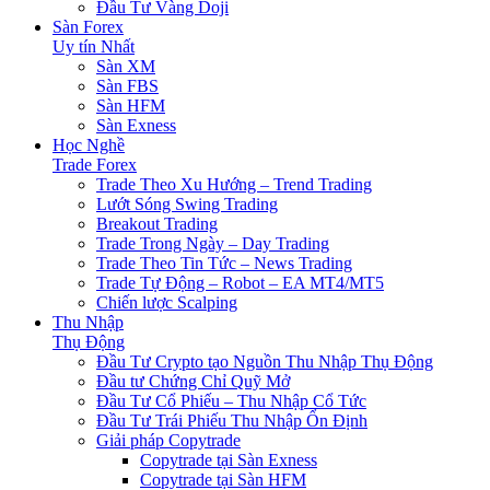
Đầu Tư Vàng Doji
Sàn Forex
Uy tín Nhất
Sàn XM
Sàn FBS
Sàn HFM
Sàn Exness
Học Nghề
Trade Forex
Trade Theo Xu Hướng – Trend Trading
Lướt Sóng Swing Trading
Breakout Trading
Trade Trong Ngày – Day Trading
Trade Theo Tin Tức – News Trading
Trade Tự Động – Robot – EA MT4/MT5
Chiến lược Scalping
Thu Nhập
Thụ Động
Đầu Tư Crypto tạo Nguồn Thu Nhập Thụ Động
Đầu tư Chứng Chỉ Quỹ Mở
Đầu Tư Cổ Phiếu – Thu Nhập Cổ Tức
Đầu Tư Trái Phiếu Thu Nhập Ổn Định
Giải pháp Copytrade
Copytrade tại Sàn Exness
Copytrade tại Sàn HFM