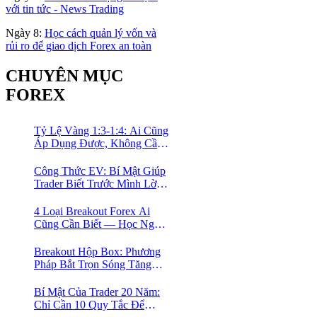
với tin tức - News Trading
Ngày 8:
Học cách quản lý vốn và
rủi ro để giao dịch Forex an toàn
CHUYÊN MỤC
FOREX
Tỷ Lệ Vàng 1:3-1:4: Ai Cũng
Áp Dụng Được, Không Cần
Kinh Nghiệm Nhiều
Công Thức EV: Bí Mật Giúp
Trader Biết Trước Mình Lời
Bao Nhiêu Mỗi Tháng
4 Loại Breakout Forex Ai
Cũng Cần Biết — Học Ngay
Khung Phân Loại Giúp
Trader Nhàn Mà Vẫn Ăn
Breakout Hộp Box: Phương
Tiền
Pháp Bắt Trọn Sóng Tăng
Dài Hạn Cho Trader Forex
Bí Mật Của Trader 20 Năm:
Chỉ Cần 10 Quy Tắc Để