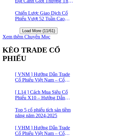
Đạt Cảnh Giới Thượng Thừa
Trong Đầu Tư Chứng Khoán
Chiến Lược Giao Dịch Cổ
Phiếu Vượt 52 Tuần Cao
Nhất | 52 Week High | Stock
Screener
Load More (11/61)
Xem thêm Chuyên Mục
KÈO TRADE CỔ
PHIẾU
[ VNM ] Hướng Dẫn Trade
Cổ Phiếu Việt Nam – Cổ
phiếu Vinamilk (VNM)
[ L14 ] Cách Mua Siêu Cổ
Phiếu X10 – Hướng Dẫn
Trade Cổ Phiếu Việt Nam –
Cổ phiếu BĐS Licogi 14
Top 5 cổ phiếu tích sản tiềm
năng năm 2024-2025
[ VHM ] Hướng Dẫn Trade
Cổ Phiếu Việt Nam – Cổ
phiếu BĐS VINHOMES