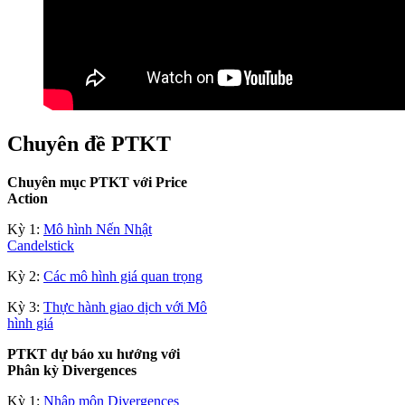
Chuyên đề PTKT
Chuyên mục PTKT với Price
Action
Kỳ 1:
Mô hình Nến Nhật
Candelstick
Kỳ 2:
Các mô hình giá quan trọng
Kỳ 3:
Thực hành giao dịch với Mô
hình giá
PTKT dự báo xu hướng với
Phân kỳ Divergences
Kỳ 1:
Nhập môn Divergences