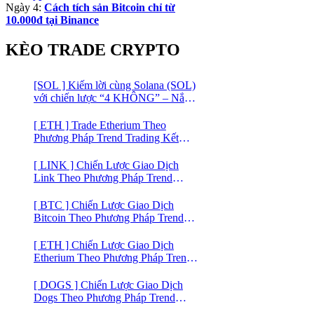
Ngày 4:
Cách tích sản Bitcoin chỉ từ
10.000đ tại Binance
KÈO TRADE CRYPTO
[SOL ] Kiếm lời cùng Solana (SOL)
với chiến lược “4 KHÔNG” – Nắm
bắt kênh xu hướng & Chia vốn hợp
lý
[ ETH ] Trade Etherium Theo
Phương Pháp Trend Trading Kết
Hợp Mô Hình Giá 2 Đáy
[ LINK ] Chiến Lược Giao Dịch
Link Theo Phương Pháp Trend
Trading
[ BTC ] Chiến Lược Giao Dịch
Bitcoin Theo Phương Pháp Trend
Trading
[ ETH ] Chiến Lược Giao Dịch
Etherium Theo Phương Pháp Trend
Trading
[ DOGS ] Chiến Lược Giao Dịch
Dogs Theo Phương Pháp Trend
Trading – Đồng Crypto Mới Niêm