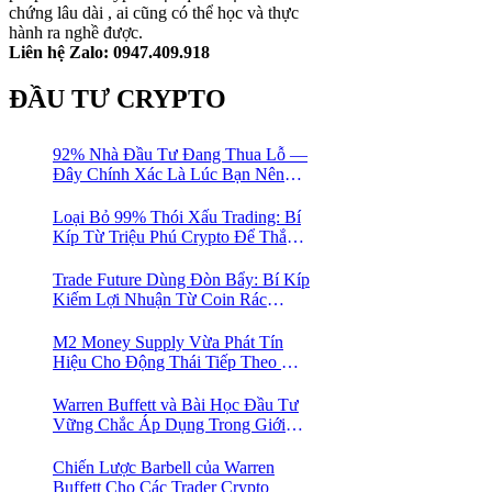
chứng lâu dài , ai cũng có thể học và thực
hành ra nghề được.
Liên hệ Zalo: 0947.409.918
ĐẦU TƯ CRYPTO
92% Nhà Đầu Tư Đang Thua Lỗ —
Đây Chính Xác Là Lúc Bạn Nên
Mua Vào
Loại Bỏ 99% Thói Xấu Trading: Bí
Kíp Từ Triệu Phú Crypto Để Thắng
Lớn!
Trade Future Dùng Đòn Bẩy: Bí Kíp
Kiếm Lợi Nhuận Từ Coin Rác
Trong Mùa Trâu | Chiến Lược Short
Bán Khống
M2 Money Supply Vừa Phát Tín
Hiệu Cho Động Thái Tiếp Theo Của
Bitcoin — Bí Mật Mà Các Bạn
Trader Đang Bỏ Lỡ! 🚀
Warren Buffett và Bài Học Đầu Tư
Vững Chắc Áp Dụng Trong Giới
Crypto
Chiến Lược Barbell của Warren
Buffett Cho Các Trader Crypto