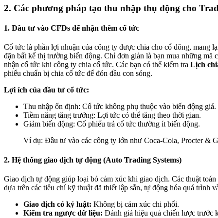
2. Các phương pháp tạo thu nhập thụ động cho Tra
1. Đầu tư vào CFDs để nhận thêm cổ tức
Cổ tức là phần lợi nhuận của công ty được chia cho cổ đông, mang l
đặn bất kể thị trường biến động. Chỉ đơn giản là bạn mua những mã 
nhận cổ tức khi công ty chia cổ tức. Các bạn có thể kiểm tra
Lịch chi
phiếu chuẩn bị chia cổ tức để đón đầu con sóng.
Lợi ích của đầu tư cổ tức:
Thu nhập ổn định: Cổ tức không phụ thuộc vào biến động giá.
Tiềm năng tăng trưởng: Lợi tức có thể tăng theo thời gian.
Giảm biến động: Cổ phiếu trả cổ tức thường ít biến động.
Ví dụ: Đầu tư vào các công ty lớn như Coca-Cola, Procter & 
2. Hệ thống giao dịch tự động (Auto Trading Systems)
Giao dịch tự động giúp loại bỏ cảm xúc khi giao dịch. Các thuật toán
dựa trên các tiêu chí kỹ thuật đã thiết lập sẵn, tự động hóa quá trình v
Giao dịch có kỷ luật:
Không bị cảm xúc chi phối.
Kiểm tra ngược dữ liệu:
Đánh giá hiệu quả chiến lược trước 