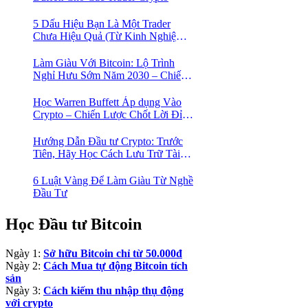
5 Dấu Hiệu Bạn Là Một Trader
Chưa Hiệu Quả (Từ Kinh Nghiệm
Của Một Người Từng Như Thế)
Làm Giàu Với Bitcoin: Lộ Trình
Nghỉ Hưu Sớm Năm 2030 – Chiến
Lược Hành Động! 🚀
Học Warren Buffett Áp dụng Vào
Crypto – Chiến Lược Chốt Lời Đỉnh
Cao Trong Mùa Trâu!
Hướng Dẫn Đầu tư Crypto: Trước
Tiên, Hãy Học Cách Lưu Trữ Tài
Sản An Toàn!
6 Luật Vàng Để Làm Giàu Từ Nghề
Đầu Tư
Học Đầu tư Bitcoin
Ngày 1:
Sở hữu Bitcoin chỉ từ 50.000đ
Ngày 2:
Cách Mua tự động Bitcoin tích
sản
Ngày 3:
Cách kiếm thu nhập thụ động
với crypto