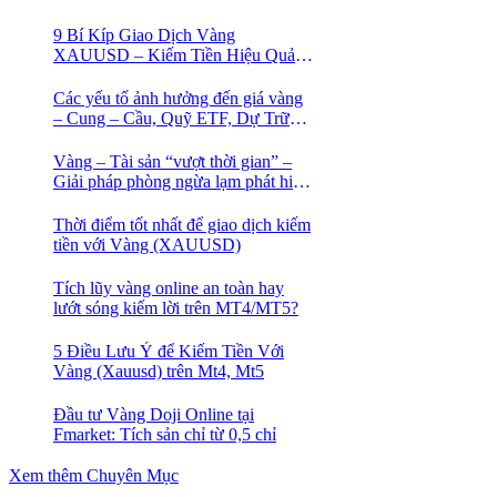
9 Bí Kíp Giao Dịch Vàng
XAUUSD – Kiếm Tiền Hiệu Quả
Cho Trader
Các yếu tố ảnh hưởng đến giá vàng
– Cung – Cầu, Quỹ ETF, Dự Trữ
Ngoại Hối
Vàng – Tài sản “vượt thời gian” –
Giải pháp phòng ngừa lạm phát hiệu
quả nhất
Thời điểm tốt nhất để giao dịch kiếm
tiền với Vàng (XAUUSD)
Tích lũy vàng online an toàn hay
lướt sóng kiếm lời trên MT4/MT5?
5 Điều Lưu Ý để Kiếm Tiền Với
Vàng (Xauusd) trên Mt4, Mt5
Đầu tư Vàng Doji Online tại
Fmarket: Tích sản chỉ từ 0,5 chỉ
Xem thêm Chuyên Mục