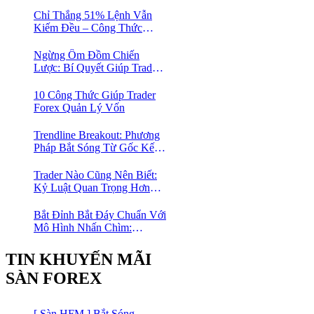
Trade Nhàn Mà Vẫn Có Lời
Chỉ Thắng 51% Lệnh Vẫn
Kiếm Đều – Công Thức
Toán Học Giúp Trader Nhỏ
Lẻ Không Cần Thắng Nhiều
Ngừng Ôm Đồm Chiến
Lệnh
Lược: Bí Quyết Giúp Trader
Forex Tiến Bộ Nhanh Gấp 10
Lần
10 Công Thức Giúp Trader
Forex Quản Lý Vốn
Trendline Breakout: Phương
Pháp Bắt Sóng Từ Gốc Kết
Hợp MA Và Bollinger Bands
Cho Trader Forex
Trader Nào Cũng Nên Biết:
Kỷ Luật Quan Trọng Hơn
Chỉ Báo “Xịn”
Bắt Đỉnh Bắt Đáy Chuẩn Với
Mô Hình Nhấn Chìm:
Phương Pháp Giao Dịch
Forex Đơn Giản Cho Mọi
TIN KHUYẾN MÃI
Trader
SÀN FOREX
[ Sàn HFM ] Bắt Sóng