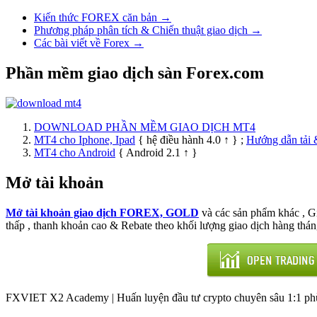
Kiến thức FOREX căn bản →
Phương pháp phân tích & Chiến thuật giao dịch →
Các bài viết về Forex →
Phần mềm giao dịch sàn Forex.com
DOWNLOAD PHẦN MỀM GIAO DỊCH MT4
MT4 cho Iphone, Ipad
{ hệ điều hành 4.0 ↑ } ;
Hướng dẫn tải 
MT4 cho Android
{ Android 2.1 ↑ }
Mở tài khoản
Mở tài khoản giao dịch FOREX, GOLD
và các sản phẩm khác , 
thấp , thanh khoản cao & Rebate theo khối lượng giao dịch hàng thán
FXVIET X2 Academy | Huấn luyện đầu tư crypto chuyên sâu 1:1 phù 