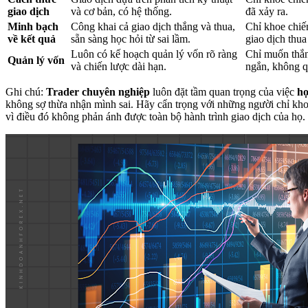
giao dịch
và cơ bản, có hệ thống.
đã xảy ra.
Minh bạch
Công khai cả giao dịch thắng và thua,
Chỉ khoe chiế
về kết quả
sẵn sàng học hỏi từ sai lầm.
giao dịch thua 
Luôn có kế hoạch quản lý vốn rõ ràng
Chỉ muốn thắn
Quản lý vốn
và chiến lược dài hạn.
ngắn, không qu
Ghi chú:
Trader chuyên nghiệp
luôn đặt tầm quan trọng của việc
họ
không sợ thừa nhận mình sai. Hãy cẩn trọng với những người chỉ kho
vì điều đó không phản ánh được toàn bộ hành trình giao dịch của họ.