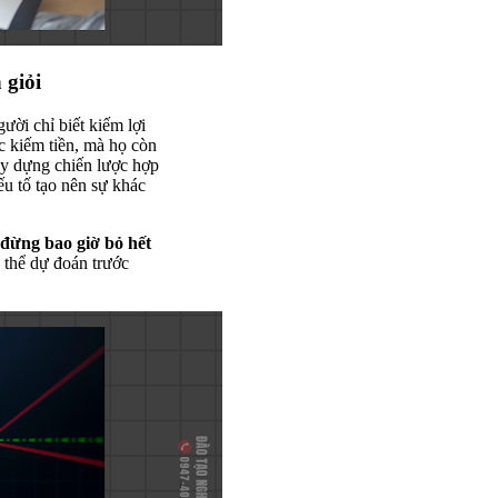
 giỏi
ười chỉ biết kiếm lợi
c kiếm tiền, mà họ còn
ây dựng chiến lược hợp
ếu tố tạo nên sự khác
đừng bao giờ bỏ hết
ó thể dự đoán trước