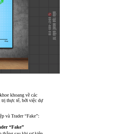
 khoe khoang về các
trị thực tế, bởi việc dự
ệp và Trader “Fake”:
ader “Fake”
 thắng sau khi sự kiện