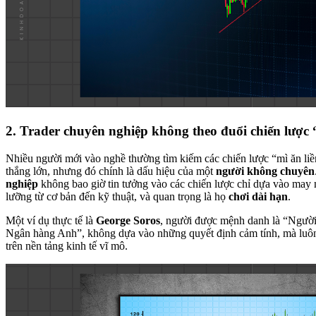
2.
Trader chuyên nghiệp không theo đuổi chiến lược
Nhiều người mới vào nghề thường tìm kiếm các chiến lược “mì ăn li
thắng lớn, nhưng đó chính là dấu hiệu của một
người không chuyên
nghiệp
không bao giờ tin tưởng vào các chiến lược chỉ dựa vào may
lưỡng từ cơ bản đến kỹ thuật, và quan trọng là họ
chơi dài hạn
.
Một ví dụ thực tế là
George Soros
, người được mệnh danh là “Người
Ngân hàng Anh”, không dựa vào những quyết định cảm tính, mà luôn
trên nền tảng kinh tế vĩ mô.