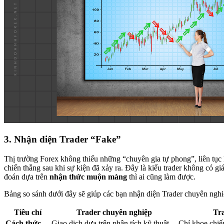
3.
Nhận diện Trader “Fake”
Thị trường Forex không thiếu những “chuyên gia tự phong”, liên tục
chiến thắng sau khi sự kiện đã xảy ra. Đây là kiểu trader không có giá 
đoán dựa trên
nhận thức muộn màng
thì ai cũng làm được.
Bảng so sánh dưới đây sẽ giúp các bạn nhận diện Trader chuyên nghi
Tiêu chí
Trader chuyên nghiệp
Tr
Cách thức
Giao dịch dựa trên phân tích kỹ thuật
Chỉ khoe chiến