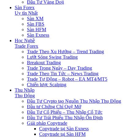
Đầu Tư Vàng Doji
Sàn Forex
Uy tín Nhất
Sàn XM
Sàn FBS
Sàn HFM
Sàn Exness
Học Nghề
Trade Forex
Trade Theo Xu Hướng – Trend Trading
Lướt Sóng Swing Trading
Breakout Trading
Trade Trong Ngày – Day Trading
Trade Theo Tin Tức – News Trading
Trade Tự Động – Robot – EA MT4/MT5
Chiến lược Scalping
Thu Nhập
Thụ Động
Đầu Tư Crypto tạo Nguồn Thu Nhập Thụ Động
Đầu tư Chứng Chỉ Quỹ Mở
Đầu Tư Cổ Phiếu – Thu Nhập Cổ Tức
Đầu Tư Trái Phiếu Thu Nhập Ổn Định
Giải pháp Copytrade
Copytrade tại Sàn Exness
Copytrade tại Sàn HFM