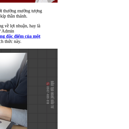
mới thường mường tượng
kíp thần thánh.
g về lợi nhuận, hay là
h? Admin
ng đặc điểm của một
ch thức này.