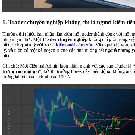
1.
Trader chuyên nghiệp không chỉ là người kiếm tiền
Thường thì nhiều bạn nhầm lẫn giữa một trader thành công với một ng
nhuận tạm thời. Một
Trader chuyên nghiệp
không chỉ giỏi trong việ
biết cách
quản lý rủi ro
và
kiểm soát cảm xúc
. Việc quản lý vốn, x
lý, và luôn có một kế hoạch B cho các tình huống bất ngờ là những y
biệt.
Ghi chú: Một điều mà Admin luôn nhấn mạnh với các bạn Trader là
“
trứng vào một giỏ”
, bởi thị trường Forex đầy biến động, không ai c
tương lai một cách chính xác 100%.