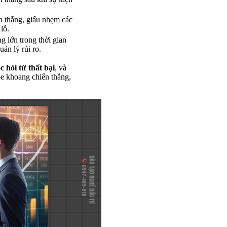
n thắng, giấu nhẹm các
lỗ.
g lớn trong thời gian
ản lý rủi ro.
c hỏi từ thất bại
, và
e khoang chiến thắng,