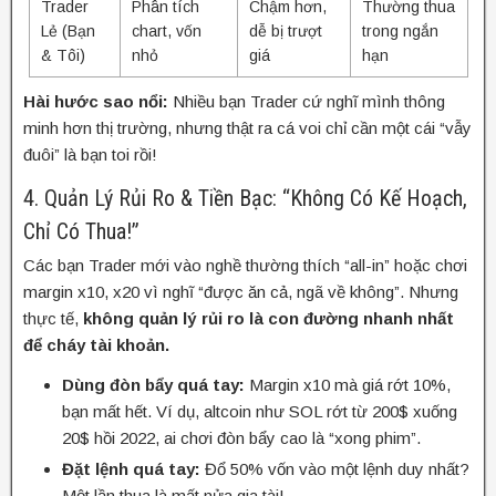
Trader
Phân tích
Chậm hơn,
Thường thua
Lẻ (Bạn
chart, vốn
dễ bị trượt
trong ngắn
& Tôi)
nhỏ
giá
hạn
Hài hước sao nổi:
Nhiều bạn Trader cứ nghĩ mình thông
minh hơn thị trường, nhưng thật ra cá voi chỉ cần một cái “vẫy
đuôi” là bạn toi rồi!
4. Quản Lý Rủi Ro & Tiền Bạc: “Không Có Kế Hoạch,
Chỉ Có Thua!”
Các bạn Trader mới vào nghề thường thích “all-in” hoặc chơi
margin x10, x20 vì nghĩ “được ăn cả, ngã về không”. Nhưng
thực tế,
không quản lý rủi ro là con đường nhanh nhất
để cháy tài khoản.
Dùng đòn bẩy quá tay:
Margin x10 mà giá rớt 10%,
bạn mất hết. Ví dụ, altcoin như SOL rớt từ 200$ xuống
20$ hồi 2022, ai chơi đòn bẩy cao là “xong phim”.
Đặt lệnh quá tay:
Đổ 50% vốn vào một lệnh duy nhất?
Một lần thua là mất nửa gia tài!