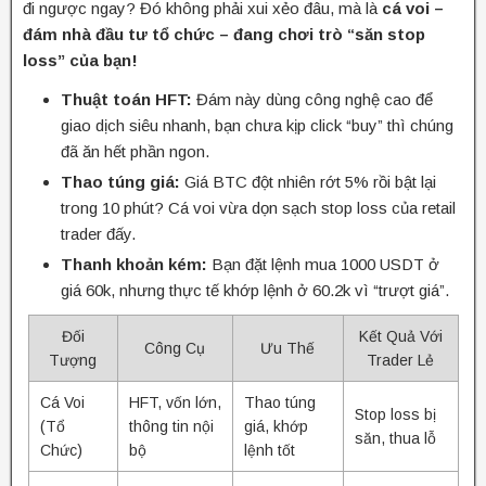
đi ngược ngay? Đó không phải xui xẻo đâu, mà là
cá voi –
đám nhà đầu tư tổ chức – đang chơi trò “săn stop
loss” của bạn!
Thuật toán HFT:
Đám này dùng công nghệ cao để
giao dịch siêu nhanh, bạn chưa kịp click “buy” thì chúng
đã ăn hết phần ngon.
Thao túng giá:
Giá BTC đột nhiên rớt 5% rồi bật lại
trong 10 phút? Cá voi vừa dọn sạch stop loss của retail
trader đấy.
Thanh khoản kém:
Bạn đặt lệnh mua 1000 USDT ở
giá 60k, nhưng thực tế khớp lệnh ở 60.2k vì “trượt giá”.
Đối
Kết Quả Với
Công Cụ
Ưu Thế
Tượng
Trader Lẻ
Cá Voi
HFT, vốn lớn,
Thao túng
Stop loss bị
(Tổ
thông tin nội
giá, khớp
săn, thua lỗ
Chức)
bộ
lệnh tốt