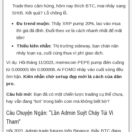
Trade theo cảm hứng, hôm nay thích BTC, mai nhảy sang
SHIB. Kết quả? Lỗ chồng lỗ.
Đu trend muộn:
Thấy XRP pump 20%, lao vào mua
thì giá đã đỉnh. Đuổi theo xe là cách nhanh nhất để mất
tiền!
Thiếu kiên nhẫn:
Thị trường sideway, bạn chán nản
nhảy loạn xạ, cuối cùng thua vì phí giao dịch.
Ví dụ: Hồi tháng 11/2023, memecoin PEPE pump điên cuồng
từ 0.000001 lên 0.000008. Ai FOMO nhảy vào cuối sóng đều
ôm hận.
Kiên nhẫn chờ setup đẹp mới là cách của dân
pro.
Câu hỏi mở:
Bạn đã có một chiến lược trading cụ thể chưa,
hay vẫn đang “bơi” trong biển coin mà không biết bờ?
Câu Chuyện Ngắn: “Lần Admin Suýt Cháy Túi Vì
Tham”
Hồi 2021, Admin trade futures trên Binance, thấy BTC đang