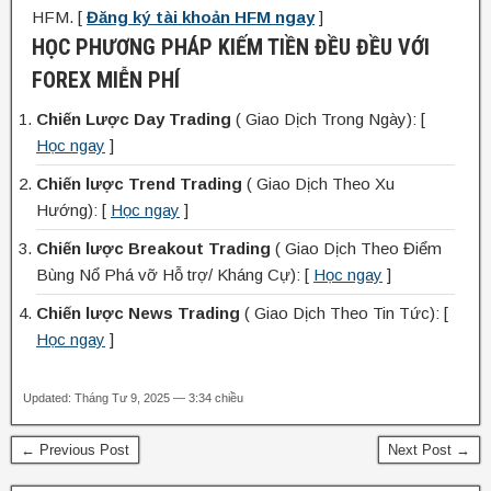
HFM. [
Đăng ký tài khoản HFM ngay
]
HỌC PHƯƠNG PHÁP KIẾM TIỀN ĐỀU ĐỀU VỚI
FOREX MIỄN PHÍ
Chiến Lược Day Trading
( Giao Dịch Trong Ngày): [
Học ngay
]
Chiến lược Trend Trading
( Giao Dịch Theo Xu
Hướng): [
Học ngay
]
Chiến lược Breakout Trading
( Giao Dịch Theo Điểm
Bùng Nổ Phá vỡ Hỗ trợ/ Kháng Cự): [
Học ngay
]
Chiến lược News Trading
( Giao Dịch Theo Tin Tức): [
Học ngay
]
Updated: Tháng Tư 9, 2025 — 3:34 chiều
← Previous Post
Next Post →