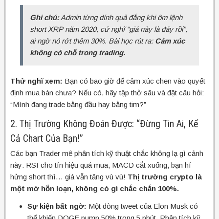
Ghi chú:
Admin từng dính quả đắng khi ôm lệnh
short XRP năm 2020, cứ nghĩ “giá này là đáy rồi”,
ai ngờ nó rớt thêm 30%. Bài học rút ra:
Cảm xúc
không có chỗ trong trading.
Thử nghĩ xem:
Bạn có bao giờ để cảm xúc chen vào quyết
định mua bán chưa? Nếu có, hãy tập thở sâu và đặt câu hỏi:
“Mình đang trade bằng đầu hay bằng tim?”
2. Thị Trường Không Đoán Được: “Đừng Tin Ai, Kể
Cả Chart Của Bạn!”
Các bạn Trader mê phân tích kỹ thuật chắc không lạ gì cảnh
này: RSI cho tín hiệu quá mua, MACD cắt xuống, bạn hí
hửng short thì… giá vẫn tăng vù vù!
Thị trường crypto là
một mớ hỗn loạn, không có gì chắc chắn 100%.
Sự kiện bất ngờ:
Một dòng tweet của Elon Musk có
thể khiến DOGE pump 50% trong 5 phút. Phân tích kỹ