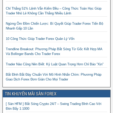
Chỉ Thắng 51% Lệnh Vẫn Kiếm Đều – Công Thức Toán Học Giúp
Trader Nhỏ Lẻ Không Cần Thắng Nhiều Lệnh
Ngừng Ôm Đồm Chiến Lược: Bí Quyết Giúp Trader Forex Tiến Bộ
Nhanh Gấp 10 Lần
10 Công Thức Giúp Trader Forex Quản Lý Vốn
Trendline Breakout: Phương Pháp Bắt Sóng Từ Gốc Kết Hợp MA
Và Bollinger Bands Cho Trader Forex
Trader Nào Cũng Nên Biết: Kỷ Luật Quan Trọng Hơn Chỉ Báo “Xịn”
Bắt Đỉnh Bắt Đáy Chuẩn Với Mô Hình Nhấn Chìm: Phương Pháp
Giao Dịch Forex Đơn Giản Cho Mọi Trader
TIN KHUYẾN MÃI SÀN FOREX
[ Sàn HFM ] Bắt Sóng Crypto 24/7 – Swing Trading Đỉnh Cao Với
Đòn Bẩy 1:1000