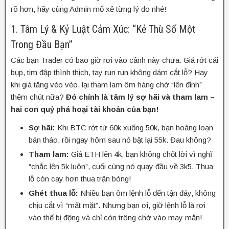
rõ hơn, hãy cùng Admin mổ xẻ từng lý do nhé!
1. Tâm Lý & Kỷ Luật Cảm Xúc: “Kẻ Thù Số Một
Trong Đầu Bạn”
Các bạn Trader có bao giờ rơi vào cảnh này chưa: Giá rớt cái
bụp, tim đập thình thịch, tay run run không dám cắt lỗ? Hay
khi giá tăng vèo vèo, lại tham lam ôm hàng chờ “lên đỉnh”
thêm chút nữa?
Đó chính là tâm lý sợ hãi và tham lam –
hai con quỷ phá hoại tài khoản của bạn!
Sợ hãi:
Khi BTC rớt từ 60k xuống 50k, bạn hoảng loạn
bán tháo, rồi ngay hôm sau nó bật lại 55k. Đau không?
Tham lam:
Giá ETH lên 4k, bạn không chốt lời vì nghĩ
“chắc lên 5k luôn”, cuối cùng nó quay đầu về 3k5. Thua
lỗ còn cay hơn thua trận bóng!
Ghét thua lỗ:
Nhiều bạn ôm lệnh lỗ đến tận đáy, không
chịu cắt vì “mất mặt”. Nhưng bạn ơi, giữ lệnh lỗ là rơi
vào thế bị động và chỉ còn trông chờ vào may mắn!