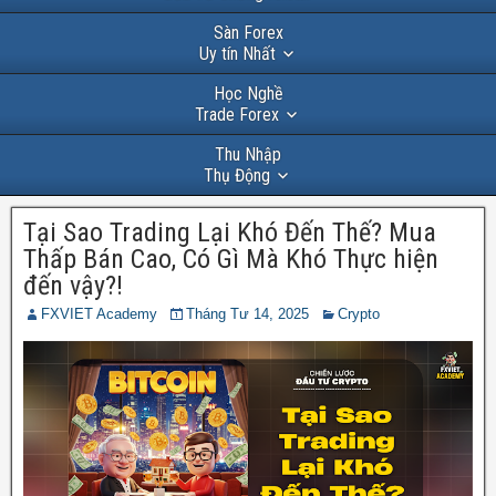
Sàn Forex
Uy tín Nhất
Học Nghề
Trade Forex
Thu Nhập
Thụ Động
Tại Sao Trading Lại Khó Đến Thế? Mua
Thấp Bán Cao, Có Gì Mà Khó Thực hiện
đến vậy?!
FXVIET Academy
Tháng Tư 14, 2025
Crypto