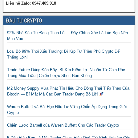
Liên hệ Zalo: 0947.409.918
ĐẦU TƯ CRYPTO
92% Nhà Đầu Tư Đang Thua Lỗ — Đây Chính Xác Là Lúc Bạn Nên
Mua Vào
Loại Bỏ 99% Thói Xấu Trading: Bí Kíp Từ Triệu Phú Crypto Để
Thắng Lớn!
Trade Future Dùng Đòn Bẩy: Bí Kíp Kiếm Lợi Nhuận Từ Coin Rác
Trong Mùa Trâu | Chiến Lược Short Bán Khống
M2 Money Supply Vừa Phát Tín Hiệu Cho Động Thái Tiếp Theo Của
Bitcoin — Bí Mật Mà Các Bạn Trader Đang Bỏ Lỡ!
Warren Buffett và Bài Học Đầu Tư Vững Chắc Áp Dụng Trong Giới
Crypto
Chiến Lược Barbell của Warren Buffett Cho Các Trader Crypto
5 Dấu Hiệu Bạn Là Một Trader Chưa Hiệu Quả (Từ Kinh Nghiệm Của