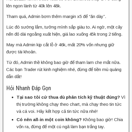
lên ngon lành từ 40k lên 48k.
Tham quá, Admin bơm thêm margin x5 để “ăn dày”.
Lúc đó sướng lắm, tưởng mình sắp giàu to. Ai ngờ, một cây
nến đỏ dài ngoằng xuất hiện, giá lao xuống 45k trong 2 tiếng.
May mà Admin kịp cắt lỗ ở 46k, mất 20% vốn nhưng giữ
được tài khoản.
Từ đó, Admin thề không bao giờ để tham lam che mắt nữa.
Các bạn Trader rút kinh nghiệm nhé, đừng để tiền mù quáng
dẫn dắt!
Hỏi Nhanh Đáp Gọn
Tại sao tôi cứ thua dù phân tích kỹ thuật đúng?
Vì
thị trường không chạy theo chart, mà chạy theo tin tức
và cá voi. Hãy kết hợp cả tin tức nữa nhé!
Có nên all-in một coin không?
Không bao giờ! Chia
vốn ra, đừng để một cú ngã làm bạn trắng tay.