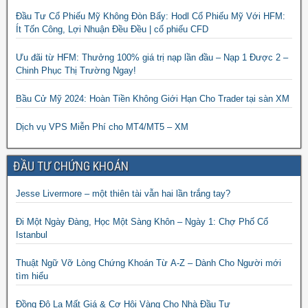
Đầu Tư Cổ Phiếu Mỹ Không Đòn Bẩy: Hodl Cổ Phiếu Mỹ Với HFM:
Ít Tốn Công, Lợi Nhuận Đều Đều | cổ phiếu CFD
Ưu đãi từ HFM: Thưởng 100% giá trị nạp lần đầu – Nạp 1 Được 2 –
Chinh Phục Thị Trường Ngay!
Bầu Cử Mỹ 2024: Hoàn Tiền Không Giới Hạn Cho Trader tại sàn XM
Dịch vụ VPS Miễn Phí cho MT4/MT5 – XM
ĐẦU TƯ CHỨNG KHOÁN
Jesse Livermore – một thiên tài vẫn hai lần trắng tay?
Đi Một Ngày Đàng, Học Một Sàng Khôn – Ngày 1: Chợ Phố Cổ
Istanbul
Thuật Ngữ Vỡ Lòng Chứng Khoán Từ A-Z – Dành Cho Người mới
tìm hiểu
Đồng Đô La Mất Giá & Cơ Hội Vàng Cho Nhà Đầu Tư