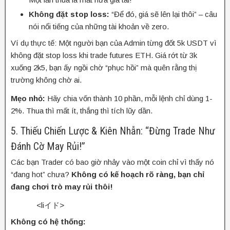
Không đặt stop loss:
“Để đó, giá sẽ lên lại thôi” – câu
nói nổi tiếng của những tài khoản về zero.
Ví dụ thực tế: Một người bạn của Admin từng đốt 5k USDT vì
không đặt stop loss khi trade futures ETH. Giá rớt từ 3k
xuống 2k5, bạn ấy ngồi chờ “phục hồi” mà quên rằng thị
trường không chờ ai.
Mẹo nhỏ:
Hãy chia vốn thành 10 phần, mỗi lệnh chỉ dùng 1-
2%. Thua thì mất ít, thắng thì tích lũy dần.
5. Thiếu Chiến Lược & Kiên Nhẫn: “Đừng Trade Như
Đánh Cờ May Rủi!”
Các bạn Trader có bao giờ nhảy vào một coin chỉ vì thấy nó
“đang hot” chưa?
Không có kế hoạch rõ ràng, bạn chỉ
đang chơi trò may rủi thôi!
<liイド>
Không có hệ thống: