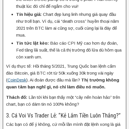
thuật lúc đó chỉ để ngắm cho vui!
Tín hiệu giả:
Chart đẹp lung linh nhưng giá quay đầu
như troll bạn. Ví dụ, cái “death cross” huyền thoại năm
2021 trên BTC làm ai cũng sợ, cuối cùng lại là đáy để
mua.
Tin tức lật kèo:
Báo cáo CPI Mỹ cao hơn dự đoán,
Fed tăng lãi suất, thế là cả thị trường đỏ lửa dù hôm qua
còn xanh um.
Ví dụ thực tế: Hồi tháng 5/2021, Trung Quốc ban lệnh cấm
đào Bitcoin, giá BTC rớt từ 50k xuống 30k trong vài ngày
(
CoinDesk
). Ai đoán được đâu mà lần?
Thị trường không
quan tâm bạn nghĩ gì, nó chỉ làm điều nó muốn.
Thách đố:
Lần tới khi bạn thấy một “cây nến hoàn hảo” trên
chart, bạn có dám tin nó 100% không?
3. Cá Voi Vs Trader Lẻ: “Kẻ Lắm Tiền Luôn Thắng?”
Các bạn có để ý không, cứ mỗi lần mình đặt lệnh xong là giá