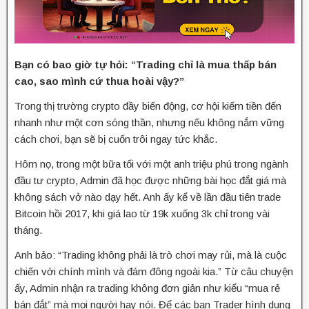
Bạn có bao giờ tự hỏi: “Trading chỉ là mua thấp bán
cao, sao mình cứ thua hoài vậy?”
Trong thị trường crypto đầy biến động, cơ hội kiếm tiền đến
nhanh như một cơn sóng thần, nhưng nếu không nắm vững
cách chơi, bạn sẽ bị cuốn trôi ngay tức khắc.
Hôm nọ, trong một bữa tối với một anh triệu phú trong ngành
đầu tư crypto, Admin đã học được những bài học đắt giá mà
không sách vở nào dạy hết. Anh ấy kể về lần đầu tiên trade
Bitcoin hồi 2017, khi giá lao từ 19k xuống 3k chỉ trong vài
tháng.
Anh bảo: “Trading không phải là trò chơi may rủi, mà là cuộc
chiến với chính mình và đám đông ngoài kia.” Từ câu chuyện
ấy, Admin nhận ra trading không đơn giản như kiểu “mua rẻ
bán đắt” mà mọi người hay nói. Để các bạn Trader hình dung