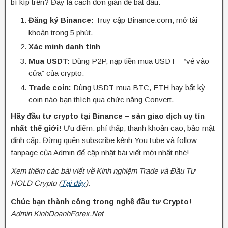
bí kíp trên? Đây là cách đơn giản để bắt đầu:
Đăng ký Binance:
Truy cập Binance.com, mở tài
khoản trong 5 phút.
Xác minh danh tính
Mua USDT:
Dùng P2P, nạp tiền mua USDT – “vé vào
cửa” của crypto.
Trade coin:
Dùng USDT mua BTC, ETH hay bất kỳ
coin nào bạn thích qua chức năng Convert.
Hãy đầu tư crypto tại Binance – sàn giao dịch uy tín
nhất thế giới!
Ưu điểm: phí thấp, thanh khoản cao, bảo mật
đỉnh cấp. Đừng quên subscribe kênh YouTube và follow
fanpage của Admin để cập nhật bài viết mới nhất nhé!
Xem thêm các bài viết về Kinh nghiệm Trade và Đầu Tư
HOLD Crypto (
Tại đây
).
Chúc bạn thành công trong nghề đầu tư Crypto!
Admin KinhDoanhForex.Net