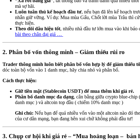
“Xa rời bảng giá”
, tắt thông báo và tránh dành quá nhiều thời
mà sợ hãi.
Luôn tuân thủ kế hoạch đầu tư
, nếu bạn đã lên kế hoạch trư
nhẫn giữ vững. Ví dụ: Mua mùa Gấu, Chốt lời mùa Trâu thì cứ
thực hiện.
Theo dõi dâu hiệu tốt
, nhiều nhà đầu tư lớn mua vào khi báo c
bài theo chân đại giá …
2. Phân bổ vốn thông minh – Giảm thiểu rủi ro
Trader thông minh luôn biết phân bổ vốn hợp lý để giảm thiểu tối
dóc toàn bộ vốn vào 1 danh mục, hãy chia nhỏ và phân bố.
Cách thực hiện:
Giữ tiền mặt (Stablecoin USDT) để mua thêm khi giá rẻ.
Phân bố danh mục đa dạng
, cân bằng giữa crypto blue-chip 
danh mục ) và altcoin top đầu ( chiếm 10% danh mục )
Ghi chú:
Nếu bạn để quá nhiều vốn vào một altcoin nào đó the
của cư dân mạng, bạn đang hên xui chứ không phải đầu tư!
3. Chụp cơ hội khi giá rẻ – “Mua hoảng loạn – bán