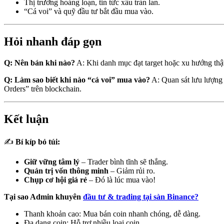
Thị trường hoảng loạn, tin tức xấu tràn lan.
“Cá voi” và quỹ đầu tư bắt đầu mua vào.
Hỏi nhanh đáp gọn
Q: Nên bán khi nào?
A: Khi danh mục đạt target hoặc xu hướng thật
Q: Làm sao biết khi nào “cá voi” mua vào?
A: Quan sát lưu lượng 
Orders” trên blockchain.
Kết luận
✍️
Bí kíp bỏ túi:
Giữ vững tâm lý
– Trader bình tĩnh sẽ thắng.
Quản trị vốn thông minh
– Giảm rủi ro.
Chụp cơ hội giá rẻ
– Đó là lúc mua vào!
Tại sao Admin khuyên
đầu tư & trading tại sàn Binance?
Thanh khoản cao: Mua bán coin nhanh chóng, dễ dàng.
Đa dạng coin: Hỗ trợ nhiều loại coin.