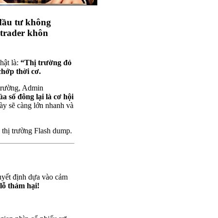
 đầu tư không
 trader khôn
hật là:
“Thị trường đỏ
chớp thời cơ.
 trường, Admin
a số đông lại là cơ hội
ày sẽ càng lớn nhanh và
 thị trường Flash dump.
quyết định dựa vào cảm
lỗ thảm hại!