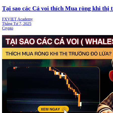
Tại sao các Cá voi thích Mua ròng khi thị 
FXVIET Academy
Tháng Tư 7, 2025
Crypto