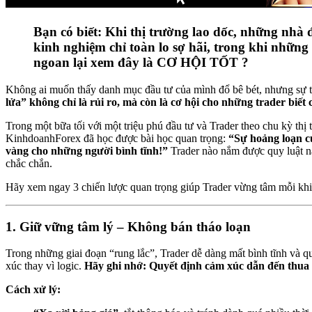
Bạn có biết: Khi thị trường lao dốc, những nhà
kinh nghiệm chỉ toàn lo sợ hãi, trong khi những
ngoan lại xem đây là CƠ HỘI TỐT ?
Không ai muốn thấy danh mục đầu tư của mình đổ bê bét, nhưng sự t
lửa” không chỉ là rủi ro, mà còn là cơ hội cho những trader biết 
Trong một bữa tối với một triệu phú đầu tư và Trader theo chu kỳ thị
KinhdoanhForex đã học được bài học quan trọng:
“Sự hoảng loạn củ
vàng cho những người bình tĩnh!”
Trader nào nắm được quy luật n
chắc chắn.
Hãy xem ngay 3 chiến lược quan trọng giúp Trader vừng tâm mỗi khi
1. Giữ vững tâm lý – Không bán tháo loạn
Trong những giai đoạn “rung lắc”, Trader dễ dàng mất bình tĩnh và 
xúc thay vì logic.
Hãy ghi nhớ: Quyết định cảm xúc dẫn đến thua 
Cách xử lý: