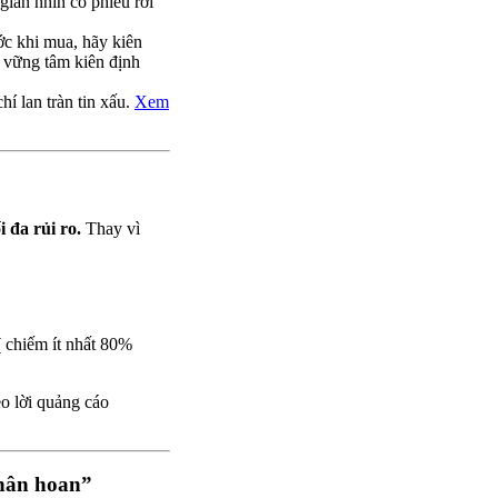
 gian nhìn cổ phiếu rơi
ớc khi mua, hãy kiên
 vững tâm kiên định
hí lan tràn tin xấu.
Xem
 đa rủi ro.
Thay vì
( chiếm ít nhất 80%
o lời quảng cáo
 hân hoan”