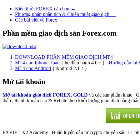
Kiến thức FOREX căn bản →
Phương pháp phân tích & Chiến thuật giao dịch →
Các bài viết về Forex →
Phần mềm giao dịch sàn Forex.com
DOWNLOAD PHẦN MỀM GIAO DỊCH MT4
MT4 cho Iphone, Ipad
{ hệ điều hành 4.0 ↑ } ;
Hướng dẫn tải 
MT4 cho Android
{ Android 2.1 ↑ }
Mở tài khoản
Mở tài khoản giao dịch FOREX, GOLD
và các sản phẩm khác , 
thấp , thanh khoản cao & Rebate theo khối lượng giao dịch hàng thán
FXVIET X2 Academy | Huấn luyện đầu tư crypto chuyên sâu 1:1 phù 