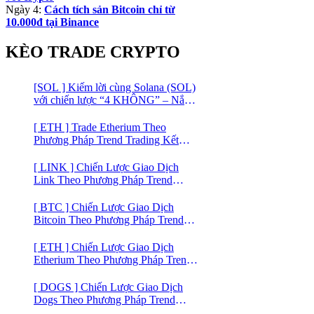
Ngày 4:
Cách tích sản Bitcoin chỉ từ
10.000đ tại Binance
KÈO TRADE CRYPTO
[SOL ] Kiếm lời cùng Solana (SOL)
với chiến lược “4 KHÔNG” – Nắm
bắt kênh xu hướng & Chia vốn hợp
lý
[ ETH ] Trade Etherium Theo
Phương Pháp Trend Trading Kết
Hợp Mô Hình Giá 2 Đáy
[ LINK ] Chiến Lược Giao Dịch
Link Theo Phương Pháp Trend
Trading
[ BTC ] Chiến Lược Giao Dịch
Bitcoin Theo Phương Pháp Trend
Trading
[ ETH ] Chiến Lược Giao Dịch
Etherium Theo Phương Pháp Trend
Trading
[ DOGS ] Chiến Lược Giao Dịch
Dogs Theo Phương Pháp Trend
Trading – Đồng Crypto Mới Niêm