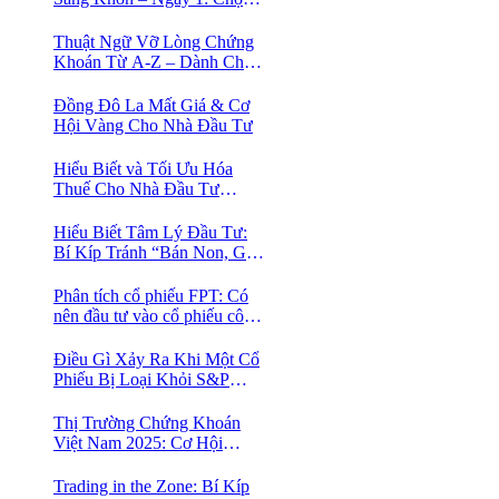
Phố Cổ Istanbul
Thuật Ngữ Vỡ Lòng Chứng
Khoán Từ A-Z – Dành Cho
Người mới tìm hiểu
Đồng Đô La Mất Giá & Cơ
Hội Vàng Cho Nhà Đầu Tư
Hiểu Biết và Tối Ưu Hóa
Thuế Cho Nhà Đầu Tư
Chứng Khoán 📈
Hiểu Biết Tâm Lý Đầu Tư:
Bí Kíp Tránh “Bán Non, Giữ
Lỗ” Để Thành Công Trên
Thị Trường Chứng Khoán
Phân tích cổ phiếu FPT: Có
nên đầu tư vào cổ phiếu công
nghệ Việt Nam?
Điều Gì Xảy Ra Khi Một Cổ
Phiếu Bị Loại Khỏi S&P
500?
Thị Trường Chứng Khoán
Việt Nam 2025: Cơ Hội
Vàng Với ETF Theo Chỉ Số
Index 🤑
Trading in the Zone: Bí Kíp