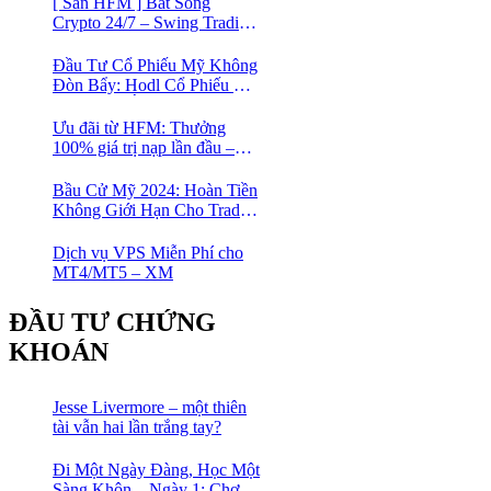
[ Sàn HFM ] Bắt Sóng
Crypto 24/7 – Swing Trading
Đỉnh Cao Với Đòn Bẩy
1:1000
Đầu Tư Cổ Phiếu Mỹ Không
Đòn Bẩy: Hodl Cổ Phiếu Mỹ
Với HFM: Ít Tốn Công, Lợi
Nhuận Đều Đều | cổ phiếu
Ưu đãi từ HFM: Thưởng
CFD
100% giá trị nạp lần đầu –
Nạp 1 Được 2 – Chinh Phục
Thị Trường Ngay!
Bầu Cử Mỹ 2024: Hoàn Tiền
Không Giới Hạn Cho Trader
tại sàn XM
Dịch vụ VPS Miễn Phí cho
MT4/MT5 – XM
ĐẦU TƯ CHỨNG
KHOÁN
Jesse Livermore – một thiên
tài vẫn hai lần trắng tay?
Đi Một Ngày Đàng, Học Một
Sàng Khôn – Ngày 1: Chợ