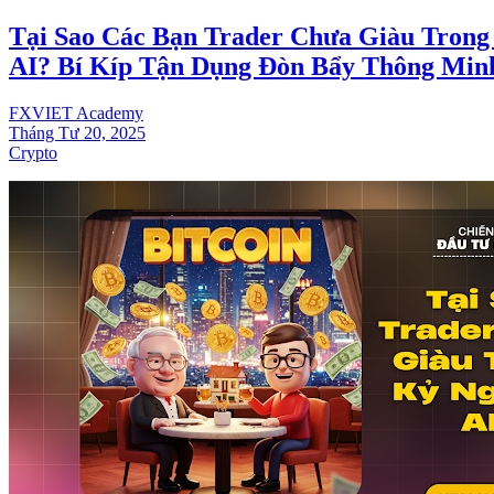
Tại Sao Các Bạn Trader Chưa Giàu Tron
AI? Bí Kíp Tận Dụng Đòn Bẩy Thông Min
FXVIET Academy
Tháng Tư 20, 2025
Crypto