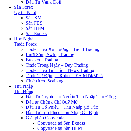
Đầu Tư Vàng Doji
Sàn Forex
Uy tín Nhất
Sàn XM
Sàn FBS
Sàn HFM
Sàn Exness
Học Nghề
Trade Forex
Trade Theo Xu Hướng – Trend Trading
Lướt Sóng Swing Trading
Breakout Trading
Trade Trong Ngày – Day Trading
Trade Theo Tin Tức – News Trading
Trade Tự Động – Robot – EA MT4/MT5
Chiến lược Scalping
Thu Nhập
Thụ Động
Đầu Tư Crypto tạo Nguồn Thu Nhập Thụ Động
Đầu tư Chứng Chỉ Quỹ Mở
Đầu Tư Cổ Phiếu – Thu Nhập Cổ Tức
Đầu Tư Trái Phiếu Thu Nhập Ổn Định
Giải pháp Copytrade
Copytrade tại Sàn Exness
Copytrade tại Sàn HFM