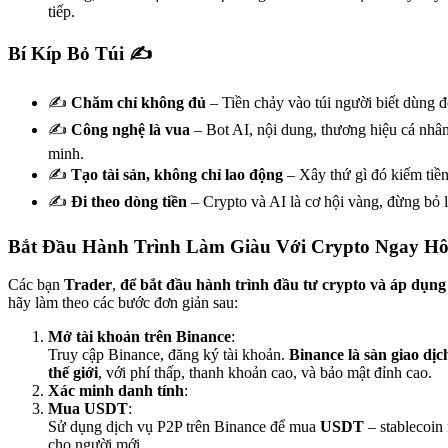
tiếp.
Bí Kíp Bỏ Túi ✍️
✍️
Chăm chỉ không đủ
– Tiền chảy vào túi người biết dùng đ
✍️
Công nghệ là vua
– Bot AI, nội dung, thương hiệu cá nhân
minh.
✍️
Tạo tài sản, không chỉ lao động
– Xây thứ gì đó kiếm tiền
✍️
Đi theo dòng tiền
– Crypto và AI là cơ hội vàng, đừng bỏ l
Bắt Đầu Hành Trình Làm Giàu Với Crypto Ngay Hô
Các bạn
Trader
,
để bắt đầu hành trình đầu tư crypto và áp dụng
hãy làm theo các bước đơn giản sau:
Mở tài khoản trên Binance
:
Truy cập Binance, đăng ký tài khoản.
Binance là sàn giao dịc
thế giới
, với phí thấp, thanh khoản cao, và bảo mật đỉnh cao.
Xác minh danh tính
:
Mua USDT
:
Sử dụng dịch vụ P2P trên Binance để mua
USDT
– stablecoin
cho người mới.