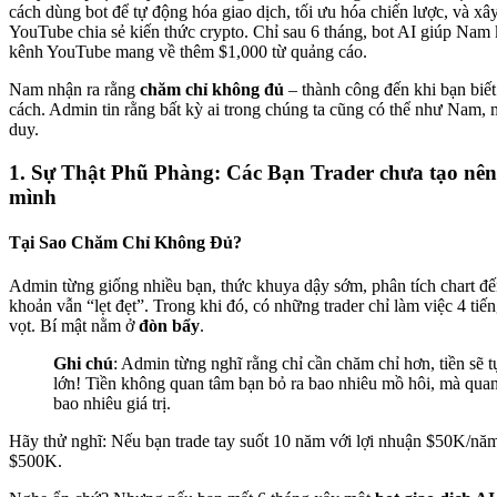
cách dùng bot để tự động hóa giao dịch, tối ưu hóa chiến lược, và x
YouTube chia sẻ kiến thức crypto. Chỉ sau 6 tháng, bot AI giúp Nam
kênh YouTube mang về thêm $1,000 từ quảng cáo.
Nam nhận ra rằng
chăm chỉ không đủ
– thành công đến khi bạn biế
cách. Admin tin rằng bất kỳ ai trong chúng ta cũng có thể như Nam, 
duy.
1. Sự Thật Phũ Phàng: Các Bạn Trader chưa tạo nên 
mình
Tại Sao Chăm Chỉ Không Đủ?
Admin từng giống nhiều bạn, thức khuya dậy sớm, phân tích chart đế
khoản vẫn “lẹt đẹt”. Trong khi đó, có những trader chỉ làm việc 4 tiế
vọt. Bí mật nằm ở
đòn bẩy
.
Ghi chú
: Admin từng nghĩ rằng chỉ cần chăm chỉ hơn, tiền sẽ t
lớn! Tiền không quan tâm bạn bỏ ra bao nhiêu mồ hôi, mà quan
bao nhiêu giá trị.
Hãy thử nghĩ: Nếu bạn trade tay suốt 10 năm với lợi nhuận $50K/nă
$500K.