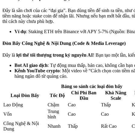
Đây là sân chơi của các “đại gia”. Bạn dùng tiền để sinh ra tiền, như
tiềm năng hoặc stake coin để nhận lãi. Nhưng nếu bạn mới bắt đầu, túi
thì cách này chưa phù hợp.
Ví dụ
: Staking ETH trên Binance với APY 5-7% (Nguồn: Bina
Đòn Bẩy Công Nghệ & Nội Dung (Code & Media Leverage)
Đây là
lợi thế tối thượng trong kỷ nguyên AI
! Bạn tạo một lần, kiế
Bot AI giao dịch
: Tự động mua thấp, bán cao, không cần bạn c
Kênh YouTube crypto
: Một video về “Cách chọn coin tiềm n
hàng ngàn đô từ quảng cáo.
Bảng so sánh các loại đòn bẩy
Chi Phí Ban
Khả Năng
Loại Đòn Bẩy
Tốc Độ
Đầu
Scale
Lao Động
Chậm
Cao
Thấp
K
Trung
Vốn
Cao
Cao
K
bình
Công Nghệ & Nội
Nhanh
Thấp
Rất Cao
C
Dung