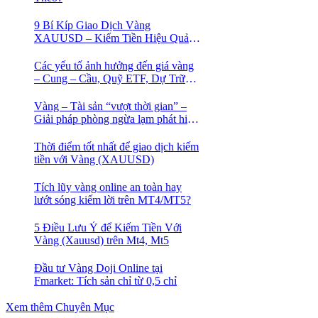
9 Bí Kíp Giao Dịch Vàng
XAUUSD – Kiếm Tiền Hiệu Quả
Cho Trader
Các yếu tố ảnh hưởng đến giá vàng
– Cung – Cầu, Quỹ ETF, Dự Trữ
Ngoại Hối
Vàng – Tài sản “vượt thời gian” –
Giải pháp phòng ngừa lạm phát hiệu
quả nhất
Thời điểm tốt nhất để giao dịch kiếm
tiền với Vàng (XAUUSD)
Tích lũy vàng online an toàn hay
lướt sóng kiếm lời trên MT4/MT5?
5 Điều Lưu Ý để Kiếm Tiền Với
Vàng (Xauusd) trên Mt4, Mt5
Đầu tư Vàng Doji Online tại
Fmarket: Tích sản chỉ từ 0,5 chỉ
Xem thêm Chuyên Mục