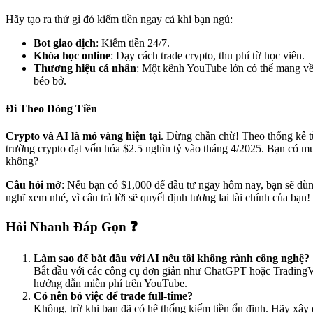
Hãy tạo ra thứ gì đó kiếm tiền ngay cả khi bạn ngủ:
Bot giao dịch
: Kiếm tiền 24/7.
Khóa học online
: Dạy cách trade crypto, thu phí từ học viên.
Thương hiệu cá nhân
: Một kênh YouTube lớn có thể mang v
béo bở.
Đi Theo Dòng Tiền
Crypto và AI là mỏ vàng hiện tại
. Đừng chần chừ! Theo thống kê 
trường crypto đạt vốn hóa $2.5 nghìn tỷ vào tháng 4/2025. Bạn có m
không?
Câu hỏi mở
: Nếu bạn có $1,000 để đầu tư ngay hôm nay, bạn sẽ dù
nghĩ xem nhé, vì câu trả lời sẽ quyết định tương lai tài chính của bạn!
Hỏi Nhanh Đáp Gọn ❓
Làm sao để bắt đầu với AI nếu tôi không rành công nghệ?
Bắt đầu với các công cụ đơn giản như ChatGPT hoặc TradingV
hướng dẫn miễn phí trên YouTube.
Có nên bỏ việc để trade full-time?
Không, trừ khi bạn đã có hệ thống kiếm tiền ổn định. Hãy xây đ