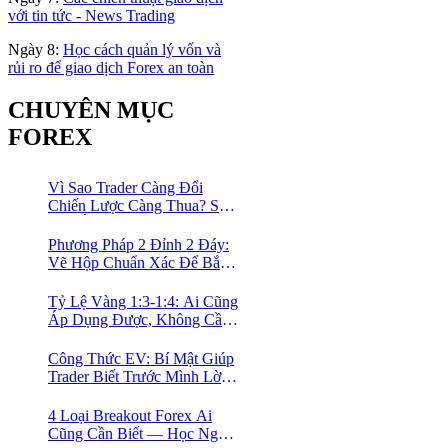
với tin tức - News Trading
Ngày 8:
Học cách quản lý vốn và
rủi ro để giao dịch Forex an toàn
CHUYÊN MỤC
FOREX
Vì Sao Trader Càng Đổi
Chiến Lược Càng Thua? Sự
Thật Ít Ai Dám Thừa Nhận
Phương Pháp 2 Đỉnh 2 Đáy:
Vẽ Hộp Chuẩn Xác Để Bắt
Trọn Sóng Breakout Cho
Trader Forex
Tỷ Lệ Vàng 1:3-1:4: Ai Cũng
Áp Dụng Được, Không Cần
Kinh Nghiệm Nhiều
Công Thức EV: Bí Mật Giúp
Trader Biết Trước Mình Lời
Bao Nhiêu Mỗi Tháng
4 Loại Breakout Forex Ai
Cũng Cần Biết — Học Ngay