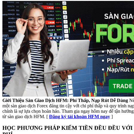
Giới Thiệu Sàn Giao Dịch HFM: Phí Thấp, Nạp Rút Dễ Dàng
Nế
một sàn giao dịch Forex đáng tin cậy với chi phí thấp và quy trình n
chính là sự lựa chọn hoàn hảo. Tham gia ngay hôm nay để tận hưởng 
từ sàn giao dịch HFM. [
Đăng ký tài khoản HFM ngay
]
HỌC PHƯƠNG PHÁP KIẾM TIỀN ĐỀU ĐỀU VỚI