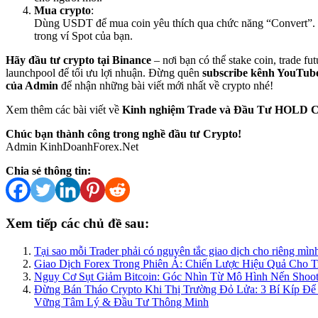
Mua crypto
:
Dùng USDT để mua coin yêu thích qua chức năng “Convert”.
trong ví Spot của bạn.
Hãy đầu tư crypto tại Binance
– nơi bạn có thể stake coin, trade fut
launchpool để tối ưu lợi nhuận. Đừng quên
subscribe kênh YouTub
của Admin
để nhận những bài viết mới nhất về crypto nhé!
Xem thêm các bài viết về
Kinh nghiệm Trade và Đầu Tư HOLD C
Chúc bạn thành công trong nghề đầu tư Crypto!
Admin KinhDoanhForex.Net
Chia sẻ thông tin:
Xem tiếp các chủ đề sau:
Tại sao mỗi Trader phải có nguyên tắc giao dịch cho riêng mìn
Giao Dịch Forex Trong Phiên Á: Chiến Lược Hiệu Quả Cho 
Nguy Cơ Sụt Giảm Bitcoin: Góc Nhìn Từ Mô Hình Nến Shooti
Đừng Bán Tháo Crypto Khi Thị Trường Đỏ Lửa: 3 Bí Kíp Để
Vững Tâm Lý & Đầu Tư Thông Minh