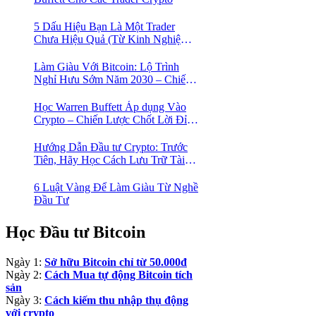
5 Dấu Hiệu Bạn Là Một Trader
Chưa Hiệu Quả (Từ Kinh Nghiệm
Của Một Người Từng Như Thế)
Làm Giàu Với Bitcoin: Lộ Trình
Nghỉ Hưu Sớm Năm 2030 – Chiến
Lược Hành Động! 🚀
Học Warren Buffett Áp dụng Vào
Crypto – Chiến Lược Chốt Lời Đỉnh
Cao Trong Mùa Trâu!
Hướng Dẫn Đầu tư Crypto: Trước
Tiên, Hãy Học Cách Lưu Trữ Tài
Sản An Toàn!
6 Luật Vàng Để Làm Giàu Từ Nghề
Đầu Tư
Học Đầu tư Bitcoin
Ngày 1:
Sở hữu Bitcoin chỉ từ 50.000đ
Ngày 2:
Cách Mua tự động Bitcoin tích
sản
Ngày 3:
Cách kiếm thu nhập thụ động
với crypto