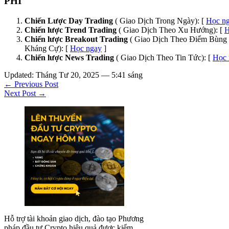
PHÍ
Chiến Lược Day Trading
( Giao Dịch Trong Ngày): [
Học n
Chiến lược Trend Trading
( Giao Dịch Theo Xu Hướng): [
H
Chiến lược Breakout Trading
( Giao Dịch Theo Điểm Bùng 
Kháng Cự): [
Học ngay
]
Chiến lược News Trading
( Giao Dịch Theo Tin Tức): [
Học 
Updated: Tháng Tư 20, 2025 — 5:41 sáng
← Previous Post
Next Post →
Hỗ trợ tài khoản giao dịch, đào tạo Phương
pháp đầu tư Crypto hiệu quả được kiểm