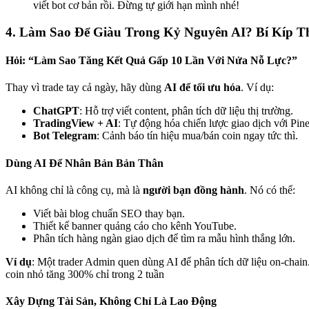
viết bot cơ bản rồi. Đừng tự giới hạn mình nhé!
4. Làm Sao Để Giàu Trong Kỷ Nguyên AI? Bí Kíp T
Hỏi: “Làm Sao Tăng Kết Quả Gấp 10 Lần Với Nửa Nỗ Lực?”
Thay vì trade tay cả ngày, hãy dùng
AI để tối ưu hóa
. Ví dụ:
ChatGPT
: Hỗ trợ viết content, phân tích dữ liệu thị trường.
TradingView + AI
: Tự động hóa chiến lược giao dịch với Pine
Bot Telegram
: Cảnh báo tín hiệu mua/bán coin ngay tức thì.
Dùng AI Để Nhân Bản Bản Thân
AI không chỉ là công cụ, mà là
người bạn đồng hành
. Nó có thể:
Viết bài blog chuẩn SEO thay bạn.
Thiết kế banner quảng cáo cho kênh YouTube.
Phân tích hàng ngàn giao dịch để tìm ra mẫu hình thắng lớn.
Ví dụ
: Một trader Admin quen dùng AI để phân tích dữ liệu on-chain
coin nhỏ tăng 300% chỉ trong 2 tuần
Xây Dựng Tài Sản, Không Chỉ Là Lao Động