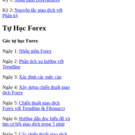
Kỳ 2:
Nguyên tắc giao dịch với
Phân kỳ
Tự Học Forex
Góc tự học Forex
Ngày 1:
Nhập môn Forex
Ngày 2:
Phân tích xu hướng với
Trendline
Ngày 3:
Xác định các mức cản
Ngày 4:
Xây dựng chiến thuật giao
dịch Forex
Ngày 5:
Chiến thuật giao dịch
Forex với Trendline & Fibonacci
Ngày 6:
Hướng dẫn đọc biểu đồ và
tìm cơ hội giao dịch trong 5 phút
Ngày 7:
Các chiến thuật giao dịch