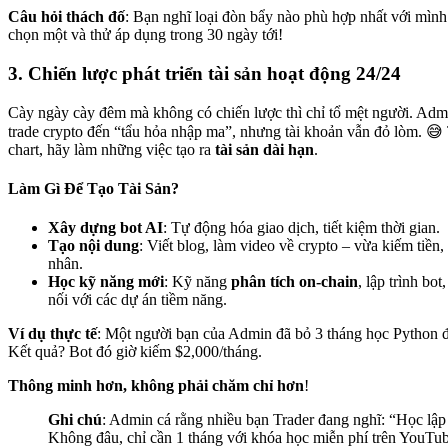
Câu hỏi thách đố
: Bạn nghĩ loại đòn bẩy nào phù hợp nhất với mìn
chọn một và thử áp dụng trong 30 ngày tới!
3. Chiến lược phát triển tài sản hoạt động 24/24
Cày ngày cày đêm mà không có chiến lược thì chỉ tổ mệt người. Adm
trade crypto đến “tẩu hỏa nhập ma”, nhưng tài khoản vẫn đỏ lòm. 😅
chart, hãy làm những việc tạo ra
tài sản dài hạn
.
Làm Gì Để Tạo Tài Sản?
Xây dựng bot AI
: Tự động hóa giao dịch, tiết kiệm thời gian.
Tạo nội dung
: Viết blog, làm video về crypto – vừa kiếm tiền
nhân.
Học kỹ năng mới
: Kỹ năng
phân tích on-chain
, lập trình bot
nối với các dự án tiềm năng.
Ví dụ thực tế
: Một người bạn của Admin đã bỏ 3 tháng học Python để
Kết quả? Bot đó giờ kiếm $2,000/tháng.
Thông minh hơn, không phải chăm chỉ hơn
!
Ghi chú
: Admin cá rằng nhiều bạn Trader đang nghĩ: “Học lập 
Không đâu, chỉ cần 1 tháng với khóa học miễn phí trên YouTub