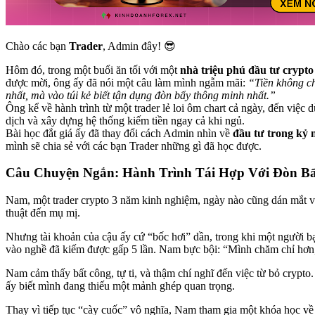
Chào các bạn
Trader
, Admin đây! 😎
Hôm đó, trong một buổi ăn tối với một
nhà triệu phú đầu tư crypto
được mời, ông ấy đã nói một câu làm mình ngẫm mãi:
“Tiền không ch
nhất, mà vào túi kẻ biết tận dụng đòn bẩy thông minh nhất.”
Ông kể về hành trình từ một trader lẻ loi ôm chart cả ngày, đến việc 
dịch và xây dựng hệ thống kiếm tiền ngay cả khi ngủ.
Bài học đắt giá ấy đã thay đổi cách Admin nhìn về
đầu tư trong kỷ 
mình sẽ chia sẻ với các bạn Trader những gì đã học được.
Câu Chuyện Ngắn: Hành Trình Tái Hợp Với Đòn Bẩ
Nam, một trader crypto 3 năm kinh nghiệm, ngày nào cũng dán mắt và
thuật đến mụ mị.
Nhưng tài khoản của cậu ấy cứ “bốc hơi” dần, trong khi một người b
vào nghề đã kiếm được gấp 5 lần. Nam bực bội: “Mình chăm chỉ hơn, 
Nam cảm thấy bất công, tự ti, và thậm chí nghĩ đến việc từ bỏ crypt
ấy biết mình đang thiếu một mảnh ghép quan trọng.
Thay vì tiếp tục “cày cuốc” vô nghĩa, Nam tham gia một khóa học v