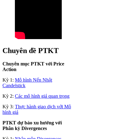
Chuyên đề PTKT
Chuyên mục PTKT với Price
Action
Kỳ 1:
Mô hình Nến Nhật
Candelstick
Kỳ 2:
Các mô hình giá quan trọng
Kỳ 3:
Thực hành giao dịch với Mô
hình giá
PTKT dự báo xu hướng với
Phân kỳ Divergences
Kỳ 1:
Nhập môn Divergences