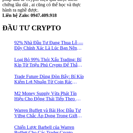
chứng lâu dài , ai cũng có thể học và thực
hành ra nghề được.
Liên hệ Zalo: 0947.409.918
ĐẦU TƯ CRYPTO
92% Nhà Đầu Tư Đang Thua Lỗ —
Đây Chính Xác Là Lúc Bạn Nên
Mua Vào
Loại Bỏ 99% Thói Xấu Trading: Bí
Kíp Từ Triệu Phú Crypto Để Thắng
Lớn!
Trade Future Dùng Đòn Bẩy: Bí Kíp
Kiếm Lợi Nhuận Từ Coin Rác
Trong Mùa Trâu | Chiến Lược Short
Bán Khống
M2 Money Supply Vừa Phát Tín
Hiệu Cho Động Thái Tiếp Theo Của
Bitcoin — Bí Mật Mà Các Bạn
Trader Đang Bỏ Lỡ! 🚀
Warren Buffett và Bài Học Đầu Tư
Vững Chắc Áp Dụng Trong Giới
Crypto
Chiến Lược Barbell của Warren
Buffett Cho Các Trader Crypto