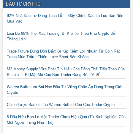
ĐẦU TƯ CRYPTO
92% Nhà Đầu Tư Đang Thua Lỗ — Đây Chính Xác Là Lúc Bạn Nên
Mua Vào
Loại Bỏ 99% Thói Xấu Trading: Bí Kíp Từ Triệu Phú Crypto Để
Thắng Lớn!
Trade Future Dùng Đòn Bẩy: Bí Kíp Kiếm Lợi Nhuận Từ Coin Rác
Trong Mùa Trâu | Chiến Lược Short Bán Khống
M2 Money Supply Vừa Phát Tín Hiệu Cho Động Thái Tiếp Theo Của
Bitcoin — Bí Mật Mà Các Bạn Trader Đang Bỏ Lỡ!
Warren Buffett và Bài Học Đầu Tư Vững Chắc Áp Dụng Trong Giới
Crypto
Chiến Lược Barbell của Warren Buffett Cho Các Trader Crypto
5 Dấu Hiệu Bạn Là Một Trader Chưa Hiệu Quả (Từ Kinh Nghiệm Của
Một Người Từng Như Thế)