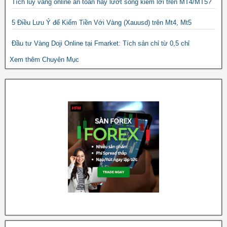
Tích lũy vàng online an toàn hay lướt sóng kiếm lời trên MT4/MT5?
5 Điều Lưu Ý để Kiếm Tiền Với Vàng (Xauusd) trên Mt4, Mt5
Đầu tư Vàng Doji Online tại Fmarket: Tích sản chỉ từ 0,5 chỉ
Xem thêm Chuyên Mục