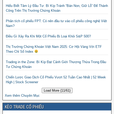
Hiểu Biết Tâm Lý Đầu Tư: Bí Kíp Tránh “Bán Non, Giữ Lỗ” Để Thành
Công Trên Thị Trường Chứng Khoán
Phân tích cổ phiếu FPT: Có nên đầu tư vào cổ phiếu công nghệ Việt
Nam?
Điều Gì Xảy Ra Khi Một Cổ Phiếu Bị Loại Khỏi S&P 500?
Thị Trường Chứng Khoán Việt Nam 2025: Cơ Hội Vàng Với ETF
Theo Chỉ Số Index
Trading in the Zone: Bí Kíp Đạt Cảnh Giới Thượng Thừa Trong Đầu
Tư Chứng Khoán
Chiến Lược Giao Dịch Cổ Phiếu Vượt 52 Tuần Cao Nhất | 52 Week
High | Stock Screener
Load More (11/61)
Xem thêm Chuyên Mục
KÈO TRADE CỔ PHIẾU