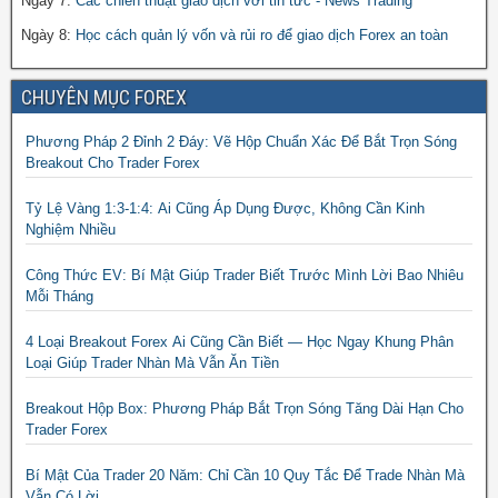
Ngày 7:
Các chiến thuật giao dịch với tin tức - News Trading
Ngày 8:
Học cách quản lý vốn và rủi ro để giao dịch Forex an toàn
CHUYÊN MỤC FOREX
Phương Pháp 2 Đỉnh 2 Đáy: Vẽ Hộp Chuẩn Xác Để Bắt Trọn Sóng
Breakout Cho Trader Forex
Tỷ Lệ Vàng 1:3-1:4: Ai Cũng Áp Dụng Được, Không Cần Kinh
Nghiệm Nhiều
Công Thức EV: Bí Mật Giúp Trader Biết Trước Mình Lời Bao Nhiêu
Mỗi Tháng
4 Loại Breakout Forex Ai Cũng Cần Biết — Học Ngay Khung Phân
Loại Giúp Trader Nhàn Mà Vẫn Ăn Tiền
Breakout Hộp Box: Phương Pháp Bắt Trọn Sóng Tăng Dài Hạn Cho
Trader Forex
Bí Mật Của Trader 20 Năm: Chỉ Cần 10 Quy Tắc Để Trade Nhàn Mà
Vẫn Có Lời