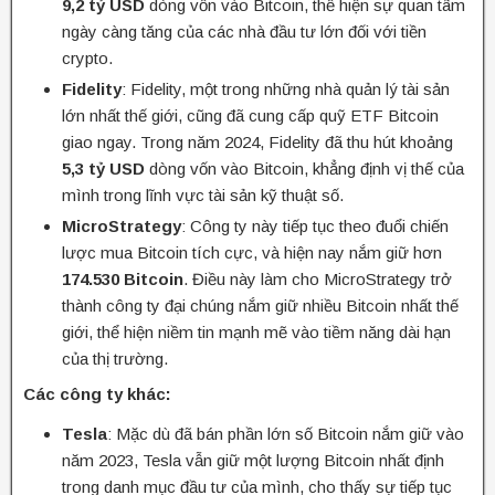
9,2 tỷ USD
dòng vốn vào Bitcoin, thể hiện sự quan tâm
ngày càng tăng của các nhà đầu tư lớn đối với tiền
crypto.
Fidelity
: Fidelity, một trong những nhà quản lý tài sản
lớn nhất thế giới, cũng đã cung cấp quỹ ETF Bitcoin
giao ngay. Trong năm 2024, Fidelity đã thu hút khoảng
5,3 tỷ USD
dòng vốn vào Bitcoin, khẳng định vị thế của
mình trong lĩnh vực tài sản kỹ thuật số.
MicroStrategy
: Công ty này tiếp tục theo đuổi chiến
lược mua Bitcoin tích cực, và hiện nay nắm giữ hơn
174.530 Bitcoin
. Điều này làm cho MicroStrategy trở
thành công ty đại chúng nắm giữ nhiều Bitcoin nhất thế
giới, thể hiện niềm tin mạnh mẽ vào tiềm năng dài hạn
của thị trường.
Các công ty khác:
Tesla
: Mặc dù đã bán phần lớn số Bitcoin nắm giữ vào
năm 2023, Tesla vẫn giữ một lượng Bitcoin nhất định
trong danh mục đầu tư của mình, cho thấy sự tiếp tục