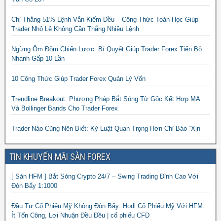
Chỉ Thắng 51% Lệnh Vẫn Kiếm Đều – Công Thức Toán Học Giúp
Trader Nhỏ Lẻ Không Cần Thắng Nhiều Lệnh
Ngừng Ôm Đồm Chiến Lược: Bí Quyết Giúp Trader Forex Tiến Bộ
Nhanh Gấp 10 Lần
10 Công Thức Giúp Trader Forex Quản Lý Vốn
Trendline Breakout: Phương Pháp Bắt Sóng Từ Gốc Kết Hợp MA
Và Bollinger Bands Cho Trader Forex
Trader Nào Cũng Nên Biết: Kỷ Luật Quan Trọng Hơn Chỉ Báo “Xịn”
TIN KHUYẾN MÃI SÀN FOREX
[ Sàn HFM ] Bắt Sóng Crypto 24/7 – Swing Trading Đỉnh Cao Với
Đòn Bẩy 1:1000
Đầu Tư Cổ Phiếu Mỹ Không Đòn Bẩy: Hodl Cổ Phiếu Mỹ Với HFM:
Ít Tốn Công, Lợi Nhuận Đều Đều | cổ phiếu CFD