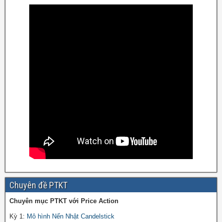
Chuyên đề PTKT
Chuyên mục PTKT với Price Action
Kỳ 1:
Mô hình Nến Nhật Candelstick