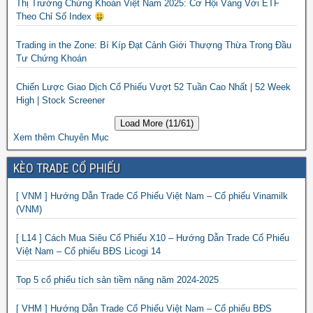
Thị Trường Chứng Khoán Việt Nam 2025: Cơ Hội Vàng Với ETF
Theo Chỉ Số Index
Trading in the Zone: Bí Kíp Đạt Cảnh Giới Thượng Thừa Trong Đầu
Tư Chứng Khoán
Chiến Lược Giao Dịch Cổ Phiếu Vượt 52 Tuần Cao Nhất | 52 Week
High | Stock Screener
Load More (11/61)
Xem thêm Chuyên Mục
KÈO TRADE CỔ PHIẾU
[ VNM ] Hướng Dẫn Trade Cổ Phiếu Việt Nam – Cổ phiếu Vinamilk
(VNM)
[ L14 ] Cách Mua Siêu Cổ Phiếu X10 – Hướng Dẫn Trade Cổ Phiếu
Việt Nam – Cổ phiếu BĐS Licogi 14
Top 5 cổ phiếu tích sản tiềm năng năm 2024-2025
[ VHM ] Hướng Dẫn Trade Cổ Phiếu Việt Nam – Cổ phiếu BĐS