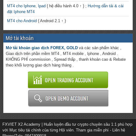
MT4 cho Iphone, Ipad
{ hệ điều hành 4.0 ↑ } ;
Hướng dẫn tải & cài
đặt Iphone MT4
MT4 cho Android
{ Android 2.1 ↑ }
Mở tài khoản
Mở tài khoản giao dịch FOREX, GOLD
và các sản phẩm khác ,
Giao dịch trên phần mềm MT4 , MT4 mobile , Iphone , Android .
KHÔNG PHÍ commission , Spread thấp , thanh khoản cao & Rebate
theo khối lượng giao dịch hàng tháng .
FXVIET X2 Academy | Huấn luyện đầu tư crypto chuyên sâu 1:1 phù hợp
với Mục tiêu tài chính của từng Hội viên. Tham gia miễn phí - Liên hệ
Phone/Zalo: 0947409918