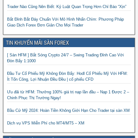
Trader Nào Cũng Nên Biết: Kỷ Luật Quan Trọng Hơn Chỉ Báo “Xịn”
Bắt Đỉnh Bắt Đáy Chuẩn Với Mô Hình Nhấn Chìm: Phương Pháp
Giao Dịch Forex Đơn Giản Cho Mọi Trader
TIN KHUYẾN MÃI SÀN FOREX
[ Sàn HFM ] Bắt Sóng Crypto 24/7 – Swing Trading Đỉnh Cao Với
Đòn Bẩy 1:1000
Đầu Tư Cổ Phiếu Mỹ Không Đòn Bẩy: Hodl Cổ Phiếu Mỹ Với HFM:
Ít Tốn Công, Lợi Nhuận Đều Đều | cổ phiếu CFD
Ưu đãi từ HFM: Thưởng 100% giá trị nạp lần đầu – Nạp 1 Được 2 –
Chinh Phục Thị Trường Ngay!
Bầu Cử Mỹ 2024: Hoàn Tiền Không Giới Hạn Cho Trader tại sàn XM
Dịch vụ VPS Miễn Phí cho MT4/MT5 – XM