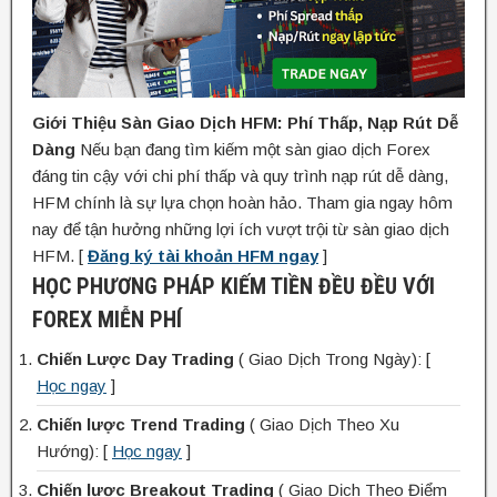
Giới Thiệu Sàn Giao Dịch HFM: Phí Thấp, Nạp Rút Dễ
Dàng
Nếu bạn đang tìm kiếm một sàn giao dịch Forex
đáng tin cậy với chi phí thấp và quy trình nạp rút dễ dàng,
HFM chính là sự lựa chọn hoàn hảo. Tham gia ngay hôm
nay để tận hưởng những lợi ích vượt trội từ sàn giao dịch
HFM. [
Đăng ký tài khoản HFM ngay
]
HỌC PHƯƠNG PHÁP KIẾM TIỀN ĐỀU ĐỀU VỚI
FOREX MIỄN PHÍ
Chiến Lược Day Trading
( Giao Dịch Trong Ngày): [
Học ngay
]
Chiến lược Trend Trading
( Giao Dịch Theo Xu
Hướng): [
Học ngay
]
Chiến lược Breakout Trading
( Giao Dịch Theo Điểm