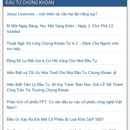
ĐẦU TƯ CHỨNG KHOÁN
Jesse Livermore – một thiên tài vẫn hai lần trắng tay?
Đi Một Ngày Đàng, Học Một Sàng Khôn – Ngày 1: Chợ Phố Cổ
Istanbul
Thuật Ngữ Vỡ Lòng Chứng Khoán Từ A-Z – Dành Cho Người mới
tìm hiểu
Đồng Đô La Mất Giá & Cơ Hội Vàng Cho Nhà Đầu Tư
Hiểu Biết và Tối Ưu Hóa Thuế Cho Nhà Đầu Tư Chứng Khoán
Hiểu Biết Tâm Lý Đầu Tư: Bí Kíp Tránh “Bán Non, Giữ Lỗ” Để Thành
Công Trên Thị Trường Chứng Khoán
Phân tích cổ phiếu FPT: Có nên đầu tư vào cổ phiếu công nghệ Việt
Nam?
Điều Gì Xảy Ra Khi Một Cổ Phiếu Bị Loại Khỏi S&P 500?