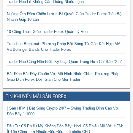
Trader Nhỏ Lẻ Không Cần Thắng Nhiều Lệnh
Ngừng Ôm Đồm Chiến Lược: Bí Quyết Giúp Trader Forex Tiến Bộ
Nhanh Gấp 10 Lần
10 Công Thức Giúp Trader Forex Quản Lý Vốn
Trendline Breakout: Phương Pháp Bắt Sóng Từ Gốc Kết Hợp MA
Và Bollinger Bands Cho Trader Forex
Trader Nào Cũng Nên Biết: Kỷ Luật Quan Trọng Hơn Chỉ Báo “Xịn”
Bắt Đỉnh Bắt Đáy Chuẩn Với Mô Hình Nhấn Chìm: Phương Pháp
Giao Dịch Forex Đơn Giản Cho Mọi Trader
TIN KHUYẾN MÃI SÀN FOREX
[ Sàn HFM ] Bắt Sóng Crypto 24/7 – Swing Trading Đỉnh Cao Với
Đòn Bẩy 1:1000
Đầu Tư Cổ Phiếu Mỹ Không Đòn Bẩy: Hodl Cổ Phiếu Mỹ Với HFM:
Ít Tốn Công, Lợi Nhuận Đều Đều | cổ phiếu CFD