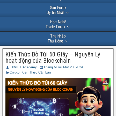
Sàn Forex
Uy tín Nhất
Học Nghề
Trade Forex
Thu Nhập
Thụ Động
Kiến Thức Bỏ Túi 60 Giây – Nguyên Lý
hoạt động của Blockchain
FXVIET Academy
Tháng Mười Một 20, 2024
Crypto
,
Kiến Thức Căn bản