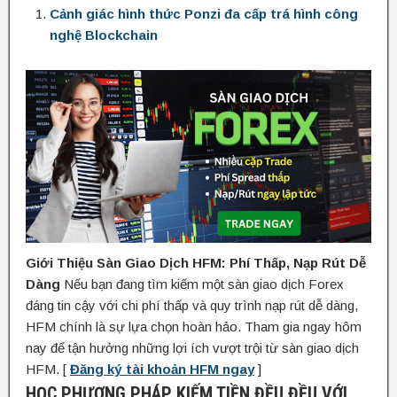
Cảnh giác hình thức Ponzi đa cấp trá hình công
nghệ Blockchain
Giới Thiệu Sàn Giao Dịch HFM: Phí Thấp, Nạp Rút Dễ
Dàng
Nếu bạn đang tìm kiếm một sàn giao dịch Forex
đáng tin cậy với chi phí thấp và quy trình nạp rút dễ dàng,
HFM chính là sự lựa chọn hoàn hảo. Tham gia ngay hôm
nay để tận hưởng những lợi ích vượt trội từ sàn giao dịch
HFM. [
Đăng ký tài khoản HFM ngay
]
HỌC PHƯƠNG PHÁP KIẾM TIỀN ĐỀU ĐỀU VỚI