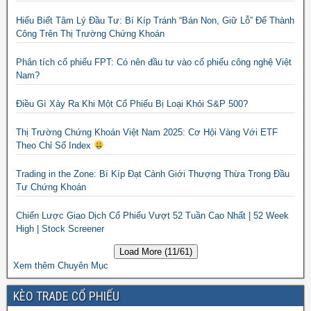
Hiểu Biết Tâm Lý Đầu Tư: Bí Kíp Tránh “Bán Non, Giữ Lỗ” Để Thành
Công Trên Thị Trường Chứng Khoán
Phân tích cổ phiếu FPT: Có nên đầu tư vào cổ phiếu công nghệ Việt
Nam?
Điều Gì Xảy Ra Khi Một Cổ Phiếu Bị Loại Khỏi S&P 500?
Thị Trường Chứng Khoán Việt Nam 2025: Cơ Hội Vàng Với ETF
Theo Chỉ Số Index
Trading in the Zone: Bí Kíp Đạt Cảnh Giới Thượng Thừa Trong Đầu
Tư Chứng Khoán
Chiến Lược Giao Dịch Cổ Phiếu Vượt 52 Tuần Cao Nhất | 52 Week
High | Stock Screener
Load More (11/61)
Xem thêm Chuyên Mục
KÈO TRADE CỔ PHIẾU