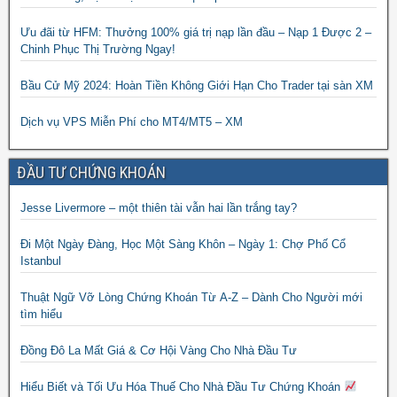
Ưu đãi từ HFM: Thưởng 100% giá trị nạp lần đầu – Nạp 1 Được 2 –
Chinh Phục Thị Trường Ngay!
Bầu Cử Mỹ 2024: Hoàn Tiền Không Giới Hạn Cho Trader tại sàn XM
Dịch vụ VPS Miễn Phí cho MT4/MT5 – XM
ĐẦU TƯ CHỨNG KHOÁN
Jesse Livermore – một thiên tài vẫn hai lần trắng tay?
Đi Một Ngày Đàng, Học Một Sàng Khôn – Ngày 1: Chợ Phố Cổ
Istanbul
Thuật Ngữ Vỡ Lòng Chứng Khoán Từ A-Z – Dành Cho Người mới
tìm hiểu
Đồng Đô La Mất Giá & Cơ Hội Vàng Cho Nhà Đầu Tư
Hiểu Biết và Tối Ưu Hóa Thuế Cho Nhà Đầu Tư Chứng Khoán