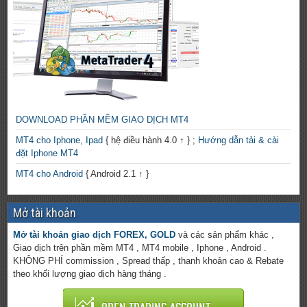
DOWNLOAD PHẦN MỀM GIAO DỊCH MT4
MT4 cho Iphone, Ipad
{ hệ điều hành 4.0 ↑ } ;
Hướng dẫn tải & cài
đặt Iphone MT4
MT4 cho Android
{ Android 2.1 ↑ }
Mở tài khoản
Mở tài khoản giao dịch FOREX, GOLD
và các sản phẩm khác ,
Giao dịch trên phần mềm MT4 , MT4 mobile , Iphone , Android .
KHÔNG PHÍ commission , Spread thấp , thanh khoản cao & Rebate
theo khối lượng giao dịch hàng tháng .