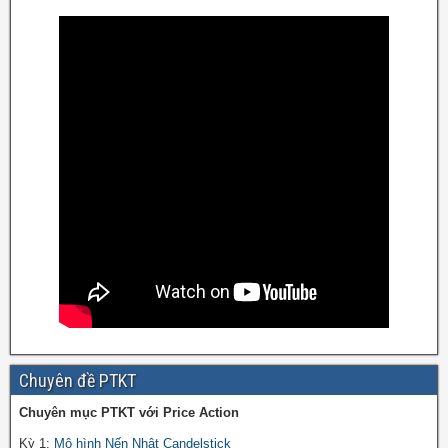
Chuyên đề PTKT
Chuyên mục PTKT với Price Action
Kỳ 1:
Mô hình Nến Nhật Candelstick