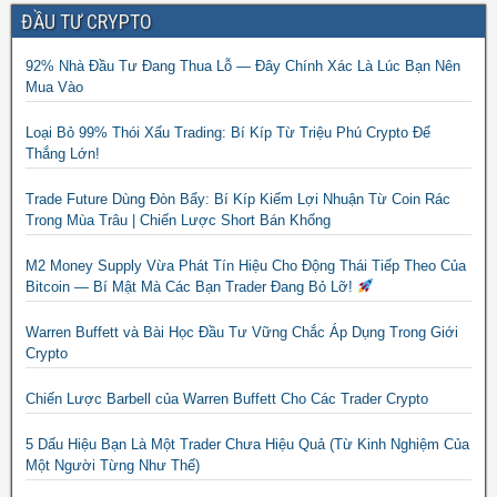
ĐẦU TƯ CRYPTO
92% Nhà Đầu Tư Đang Thua Lỗ — Đây Chính Xác Là Lúc Bạn Nên
Mua Vào
Loại Bỏ 99% Thói Xấu Trading: Bí Kíp Từ Triệu Phú Crypto Để
Thắng Lớn!
Trade Future Dùng Đòn Bẩy: Bí Kíp Kiếm Lợi Nhuận Từ Coin Rác
Trong Mùa Trâu | Chiến Lược Short Bán Khống
M2 Money Supply Vừa Phát Tín Hiệu Cho Động Thái Tiếp Theo Của
Bitcoin — Bí Mật Mà Các Bạn Trader Đang Bỏ Lỡ!
Warren Buffett và Bài Học Đầu Tư Vững Chắc Áp Dụng Trong Giới
Crypto
Chiến Lược Barbell của Warren Buffett Cho Các Trader Crypto
5 Dấu Hiệu Bạn Là Một Trader Chưa Hiệu Quả (Từ Kinh Nghiệm Của
Một Người Từng Như Thế)