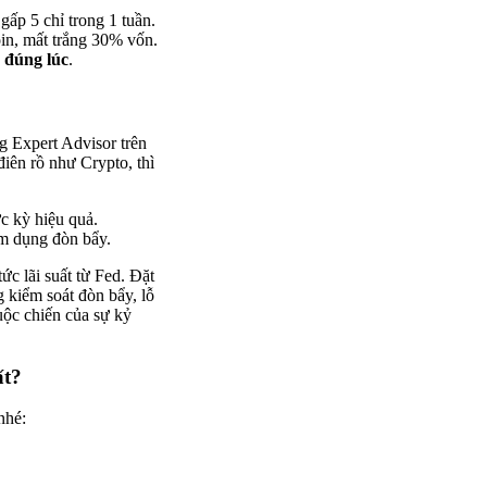
ấp 5 chỉ trong 1 tuần.
in, mất trắng 30% vốn.
 đúng lúc
.
p
g Expert Advisor trên
ên rồ như Crypto, thì
c kỳ hiệu quả.
m dụng đòn bẩy.
c lãi suất từ Fed. Đặt
 kiểm soát đòn bẩy, lỗ
uộc chiến của sự kỷ
ất?
nhé: