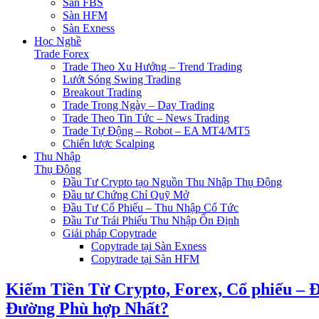
Sàn FBS
Sàn HFM
Sàn Exness
Học Nghề
Trade Forex
Trade Theo Xu Hướng – Trend Trading
Lướt Sóng Swing Trading
Breakout Trading
Trade Trong Ngày – Day Trading
Trade Theo Tin Tức – News Trading
Trade Tự Động – Robot – EA MT4/MT5
Chiến lược Scalping
Thu Nhập
Thụ Động
Đầu Tư Crypto tạo Nguồn Thu Nhập Thụ Động
Đầu tư Chứng Chỉ Quỹ Mở
Đầu Tư Cổ Phiếu – Thu Nhập Cổ Tức
Đầu Tư Trái Phiếu Thu Nhập Ổn Định
Giải pháp Copytrade
Copytrade tại Sàn Exness
Copytrade tại Sàn HFM
Kiếm Tiền Từ Crypto, Forex, Cổ phiếu – 
Đường Phù hợp Nhất?