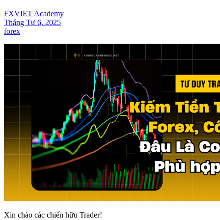
FXVIET Academy
Tháng Tư 6, 2025
forex
Xin chào các chiến hữu Trader!