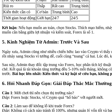
Rủi ro
Thấp
Rất cao
Trung bình
Kiến thức cần có
Cơ bản
Trung bình
Cao
Thời gian hoạt động
Giới hạn
24/7
24/5
Kết luận
: Nếu bạn muốn an toàn, chọn Stocks. Thích mạo hiểm, nhả
muốn cân bằng giữa lợi nhuận và kiểm soát, Forex là số 1.
5. Kinh Nghiệm Từ Admin: Trước Và Sau
Ngày xưa, Admin cũng như nhiều chiến hữu: lao vào Crypto vì thấy n
rồi nhảy sang Stocks vì tưởng dễ, cuối cùng “toang” cả hai. Lúc đó, 
Sau này, Admin thay đổi: tập trung vào Forex, học phân tích kỹ thuật
chẽ. Kết quả là tài khoản tăng trưởng đều 5-10% mỗi tháng, không c
trước.
Bài học lớn nhất: Kiến thức và kỷ luật sẽ cứu bạn, không
6. Hỏi Nhanh Đáp Gọn: Giải Đáp Thắc Mắc Thườn
Câu 1
: Mới chơi thì nên chọn thị trường nào?
Đáp
: Forex hoặc Stocks, vì Crypto quá “hổ báo” với người mới.
Câu 2
: Làm sao để không lỗ khi trade Forex?
Đáp
: Không có cách nào tránh lỗ 100%, nhưng quản lý vốn tốt và bac