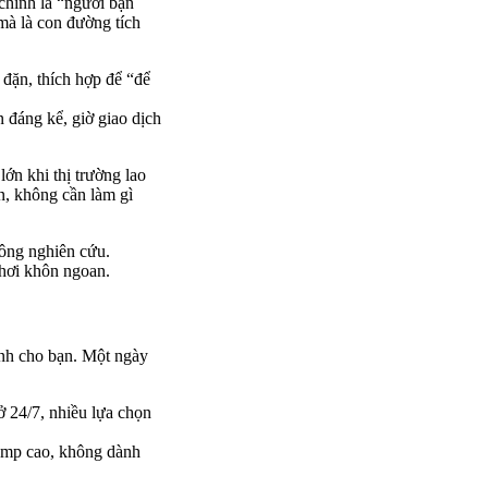
 chính là “người bạn
mà là con đường tích
 đặn, thích hợp để “để
 đáng kể, giờ giao dịch
ớn khi thị trường lao
n, không cần làm gì
ông nghiên cứu.
chơi khôn ngoan.
ành cho bạn. Một ngày
ở 24/7, nhiều lựa chọn
dump cao, không dành