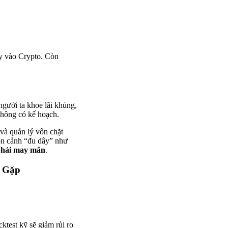
y vào Crypto. Còn
gười ta khoe lãi khủng,
không có kế hoạch.
 và quản lý vốn chặt
òn cảnh “đu dây” như
 phải may mắn
.
g Gặp
ktest kỹ sẽ giảm rủi ro