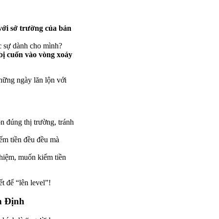
ới sở trường của bản
 sự dành cho mình?
bị cuốn vào vòng xoáy
ững ngày lăn lộn với
n đúng thị trường, tránh
ếm tiền đều đều mà
ghiệm, muốn kiếm tiền
t để “lên level”!
n Định