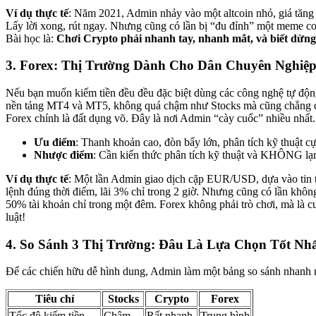
Ví dụ thực tế
: Năm 2021, Admin nhảy vào một altcoin nhỏ, giá tăng g
Lấy lời xong, rút ngay. Nhưng cũng có lần bị “đu đỉnh” một meme co
Bài học là:
Chơi Crypto phải nhanh tay, nhanh mắt, và biết dừng
3. Forex: Thị Trường Dành Cho Dân Chuyên Nghiệ
Nếu bạn muốn kiếm tiền đều đều đặc biệt dùng các công nghệ tự độn
nền tảng MT4 và MT5, không quá chậm như Stocks mà cũng chẳng đi
Forex chính là đất dụng võ. Đây là nơi Admin “cày cuốc” nhiều nhất.
Ưu điểm
: Thanh khoản cao, đòn bẩy lớn, phân tích kỹ thuật cự
Nhược điểm
: Cần kiến thức phân tích kỹ thuật và KHÔNG lạ
Ví dụ thực tế
: Một lần Admin giao dịch cặp EUR/USD, dựa vào tin tứ
lệnh đúng thời điểm, lãi 3% chỉ trong 2 giờ. Nhưng cũng có lần không
50% tài khoản chỉ trong một đêm. Forex không phải trò chơi, mà là c
luật!
4. So Sánh 3 Thị Trường: Đâu Là Lựa Chọn Tốt Nh
Để các chiến hữu dễ hình dung, Admin làm một bảng so sánh nhanh 
Tiêu chí
Stocks
Crypto
Forex
Tốc độ kiếm tiền
Chậm
Rất nhanh
Trung bình