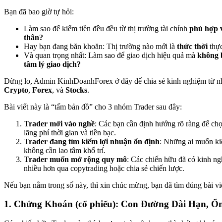
Bạn đã bao giờ tự hỏi:
Làm sao để kiếm tiền đều đều từ thị trường tài chính
phù hợp v
thân?
Hay bạn đang băn khoăn: Thị trường nào mới là
thức thời
thực
Và quan trọng nhất: Làm sao để giao dịch hiệu quả mà
không 
tâm lý giao dịch?
Đừng lo, Admin KinhDoanhForex ở đây để chia sẻ kinh nghiệm từ nh
Crypto
,
Forex
, và
Stocks
.
Bài viết này là “tấm bản đồ” cho 3 nhóm Trader sau đây:
Trader mới vào nghề
: Các bạn cần định hướng rõ ràng để chọ
lãng phí thời gian và tiền bạc.
Trader đang tìm kiếm lợi nhuận ổn định
: Những ai muốn ki
không cần lao tâm khổ trí.
Trader muốn mở rộng quy mô
: Các chiến hữu đã có kinh n
nhiều hơn qua copytrading hoặc chia sẻ chiến lược.
Nếu bạn nằm trong số này, thì xin chúc mừng, bạn đã tìm đúng bài viế
1. Chứng Khoán (cổ phiếu): Con Đường Dài Hạn, Ổ