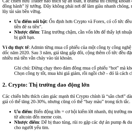
Các chiến hữu Trader nào thích sự an toàn, ít drama thì chứng khoán
đồng hành” lý tưởng. Đây không phải nơi để làm giàu nhanh chóng, 
lũy tài sản bền vững.
Ưu điểm nổi bật
: Ổn định hơn Crypto và Forex, có cổ tức đều
tiền đẻ ra tiền”.
Nhược điểm
: Tăng trưởng chậm, cần vốn lớn để thấy lợi nhuận
bị giới hạn.
Ví dụ thực tế
: Admin từng mua cổ phiếu của một công ty công nghệ l
dốc năm 2020. Sau 3 năm, giá tăng gấp đôi, cộng thêm cổ tức đều đặ
nhiều mà tiền vẫn chảy vào tài khoản.
Ghi chú: Đừng chạy theo đám đông mua cổ phiếu “hot” mà kh
Chọn công ty tốt, mua khi giá giảm, rồi ngồi chờ – đó là cách 
2. Crypto: Thị trường dao động lớn
Các chiến hữu thích cảm giác mạnh thì Crypto chính là “sân chơi” d
giá có thể tăng 20-30%, nhưng cũng có thể “bay màu” trong tích tắc.
Ưu điểm
: Biến động lớn = cơ hội kiếm lời nhanh, thị trường m
từ altcoin đến meme coin.
Nhược điểm
: Dễ bị thao túng, rủi ro gặp các dự án pump & 
cho người yếu tim.