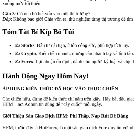
xuống mức tối thiểu.
Câu 3
: Có nên bỏ hết vốn vào một thị trường?
Đáp
: Không bao giờ! Chia vốn ra, thử nghiệm từng thị trường để tìm
Tóm Tắt Bí Kíp Bỏ Túi
✍️
Stocks
: Đầu tư dài hạn, ít tốn công sức, phù hợp tích lũy.
✍️
Crypto
: Kiếm tiền nhanh, nhưng cần nhanh tay và tỉnh táo.
✍️
Forex
: Lợi nhuận ổn định, dành cho người kỷ luật và chịu 
Hành Động Ngay Hôm Nay!
ÁP DỤNG KIẾN THỨC ĐÃ HỌC VÀO THỰC CHIẾN
Các chiến hữu, đừng để kiến thức chỉ nằm trên giấy. Hãy bắt đầu giao
HFM – nơi Admin tin dùng để “cày cuốc” mỗi ngày.
Giới Thiệu Sàn Giao Dịch HFM: Phí Thấp, Nạp Rút Dễ Dàng
HFM, trước đây là HotForex, là một sàn giao dịch Forex uy tín với nhữ