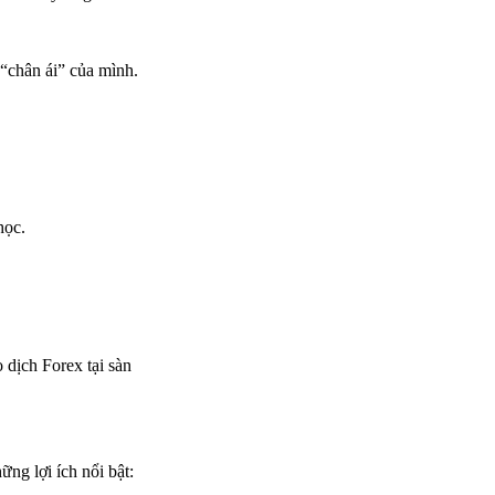
 “chân ái” của mình.
học.
 dịch Forex tại sàn
ng lợi ích nổi bật: