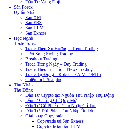
Đầu Tư Vàng Doji
Sàn Forex
Uy tín Nhất
Sàn XM
Sàn FBS
Sàn HFM
Sàn Exness
Học Nghề
Trade Forex
Trade Theo Xu Hướng – Trend Trading
Lướt Sóng Swing Trading
Breakout Trading
Trade Trong Ngày – Day Trading
Trade Theo Tin Tức – News Trading
Trade Tự Động – Robot – EA MT4/MT5
Chiến lược Scalping
Thu Nhập
Thụ Động
Đầu Tư Crypto tạo Nguồn Thu Nhập Thụ Động
Đầu tư Chứng Chỉ Quỹ Mở
Đầu Tư Cổ Phiếu – Thu Nhập Cổ Tức
Đầu Tư Trái Phiếu Thu Nhập Ổn Định
Giải pháp Copytrade
Copytrade tại Sàn Exness
Copytrade tại Sàn HFM