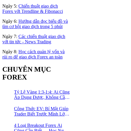
Ngày 5:
Chiến thuật giao dịch
Forex với Trendline & Fibonacci
Ngày 6:
Hướng dẫn đọc biểu đồ và
tìm cơ hội giao dịch trong 5 phút
Ngày 7:
Các chiến thuật giao dịch
với tin tức - News Trading
Ngày 8:
Học cách quản lý vốn và
rủi ro để giao dịch Forex an toàn
CHUYÊN MỤC
FOREX
Tỷ Lệ Vàng 1:3-1:4: Ai Cũng
Áp Dụng Được, Không Cần
Kinh Nghiệm Nhiều
Công Thức EV: Bí Mật Giúp
Trader Biết Trước Mình Lời
Bao Nhiêu Mỗi Tháng
4 Loại Breakout Forex Ai
Cũng Cần Biết — Học Ngay