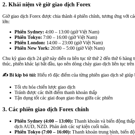
2. Khái niệm về giờ giao dịch Forex
Giờ giao dịch Forex được chia thành 4 phiên chính, tương ứng với các
lớn:
Phiên Sydney:
4:00 – 13:00 (giờ Việt Nam)
Phiên Tokyo:
7:00 – 16:00 (giờ Việt Nam)
Phiên London:
14:00 – 23:00 (giờ Việt Nam)
Phiên New York:
20:00 – 5:00 (giờ Việt Nam)
Chu kỳ giao dịch 24 giờ này diễn ra liên tục từ thứ 2 đến thứ 6 hàng 
thúc, phiên khác lại bắt đầu, tạo nên dòng chảy giao dịch liên tục trên
✍️ Bí kíp bỏ túi:
Hiểu rõ đặc điểm của từng phiên giao dịch sẽ giúp 
Tối ưu hóa chiến lược giao dịch
Tránh được các thời điểm thanh khoản thấp
Tận dụng tốt các giai đoạn giao thoa giữa các phiên
3. Các phiên giao dịch Forex chính
Phiên Sydney (4:00 – 13:00):
Thanh khoản và biến động thấp,
dịch AUD, NZD. Phản ánh các sự kiện cuối tuần.
Phiên Tokyo (7:00 – 16:00):
Thanh khoản trung bình, biến độ