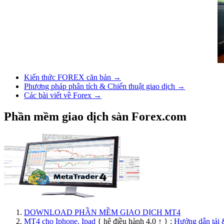
Kiến thức FOREX căn bản →
Phương pháp phân tích & Chiến thuật giao dịch →
Các bài viết về Forex →
Phần mềm giao dịch sàn Forex.com
DOWNLOAD PHẦN MỀM GIAO DỊCH MT4
MT4 cho Iphone, Ipad
{ hệ điều hành 4.0 ↑ } ;
Hướng dẫn tải 