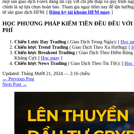
một sàn giao dịch Forex đáng tin cậy với chi phí thấp và quy trình n
chính là sự lựa chọn hoàn hảo. Tham gia ngay hôm nay để tận hưởng 
từ sàn giao dịch HFM. [
Đăng ký tài khoản HFM ngay
]
HỌC PHƯƠNG PHÁP KIẾM TIỀN ĐỀU ĐỀU VỚI
PHÍ
Chiến Lược Day Trading
( Giao Dịch Trong Ngày): [
Học n
Chiến lược Trend Trading
( Giao Dịch Theo Xu Hướng): [
H
Chiến lược Breakout Trading
( Giao Dịch Theo Điểm Bùng 
Kháng Cự): [
Học ngay
]
Chiến lược News Trading
( Giao Dịch Theo Tin Tức): [
Học 
Updated: Tháng Mười 21, 2024 — 2:16 chiều
← Previous Post
Next Post →