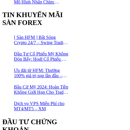
Mô Hình Nhấn Chìm:
Phương Pháp Giao Dịch
Forex Đơn Giản Cho Mọi
TIN KHUYẾN MÃI
Trader
SÀN FOREX
[ Sàn HFM ] Bắt Sóng
Crypto 24/7 – Swing Trading
Đỉnh Cao Với Đòn Bẩy
1:1000
Đầu Tư Cổ Phiếu Mỹ Không
Đòn Bẩy: Hodl Cổ Phiếu Mỹ
Với HFM: Ít Tốn Công, Lợi
Nhuận Đều Đều | cổ phiếu
Ưu đãi từ HFM: Thưởng
CFD
100% giá trị nạp lần đầu –
Nạp 1 Được 2 – Chinh Phục
Thị Trường Ngay!
Bầu Cử Mỹ 2024: Hoàn Tiền
Không Giới Hạn Cho Trader
tại sàn XM
Dịch vụ VPS Miễn Phí cho
MT4/MT5 – XM
ĐẦU TƯ CHỨNG
KHOÁN