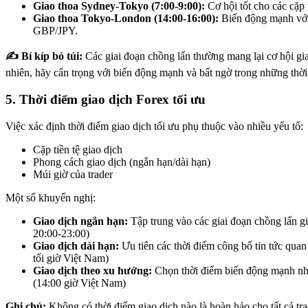
Giao thoa Sydney-Tokyo (7:00-9:00):
Cơ hội tốt cho các cặp
Giao thoa Tokyo-London (14:00-16:00):
Biến động mạnh với
GBP/JPY.
✍️ Bí kíp bỏ túi:
Các giai đoạn chồng lấn thường mang lại cơ hội gia
nhiên, hãy cẩn trọng với biến động mạnh và bất ngờ trong những thời
5. Thời điểm giao dịch Forex tối ưu
Việc xác định thời điểm giao dịch tối ưu phụ thuộc vào nhiều yếu tố:
Cặp tiền tệ giao dịch
Phong cách giao dịch (ngắn hạn/dài hạn)
Múi giờ của trader
Một số khuyến nghị:
Giao dịch ngắn hạn:
Tập trung vào các giai đoạn chồng lấn gi
20:00-23:00)
Giao dịch dài hạn:
Ưu tiên các thời điểm công bố tin tức quan
tối giờ Việt Nam)
Giao dịch theo xu hướng:
Chọn thời điểm biến động mạnh n
(14:00 giờ Việt Nam)
Ghi chú:
Không có thời điểm giao dịch nào là hoàn hảo cho tất cả tr