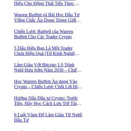
Hiệu Cho Động Thái Tiếp Theo Của
Bitcoin — Bí Mật Mà Các Bạn
Trader Đang Bỏ Lỡ! 🚀
Warren Buffett và Bài Học Đầu Tư
Vững Chắc Áp Dụng Trong Giới
Crypto
Chiến Lược Barbell của Warren
Buffett Cho Các Trader Crypto
5 Dấu Hiệu Bạn Là Một Trader
Chưa Hiệu Quả (Từ Kinh Nghiệm
Của Một Người Từng Như Thế)
Làm Giàu Với Bitcoin: Lộ Trình
Nghỉ Hưu Sớm Năm 2030 – Chiến
Lược Hành Động! 🚀
Học Warren Buffett Áp dụng Vào
Crypto – Chiến Lược Chốt Lời Đỉnh
Cao Trong Mùa Trâu!
Hướng Dẫn Đầu tư Crypto: Trước
Tiên, Hãy Học Cách Lưu Trữ Tài
Sản An Toàn!
6 Luật Vàng Để Làm Giàu Từ Nghề
Đầu Tư