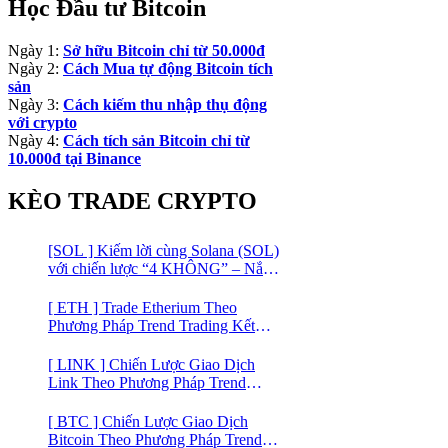
Học Đầu tư Bitcoin
Ngày 1:
Sở hữu Bitcoin chỉ từ 50.000đ
Ngày 2:
Cách Mua tự động Bitcoin tích
sản
Ngày 3:
Cách kiếm thu nhập thụ động
với crypto
Ngày 4:
Cách tích sản Bitcoin chỉ từ
10.000đ tại Binance
KÈO TRADE CRYPTO
[SOL ] Kiếm lời cùng Solana (SOL)
với chiến lược “4 KHÔNG” – Nắm
bắt kênh xu hướng & Chia vốn hợp
lý
[ ETH ] Trade Etherium Theo
Phương Pháp Trend Trading Kết
Hợp Mô Hình Giá 2 Đáy
[ LINK ] Chiến Lược Giao Dịch
Link Theo Phương Pháp Trend
Trading
[ BTC ] Chiến Lược Giao Dịch
Bitcoin Theo Phương Pháp Trend