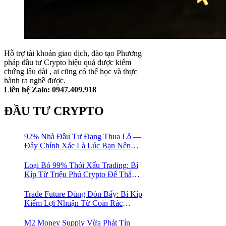
Hỗ trợ tài khoản giao dịch, đào tạo Phương
pháp đầu tư Crypto hiệu quả được kiểm
chứng lâu dài , ai cũng có thể học và thực
hành ra nghề được.
Liên hệ Zalo: 0947.409.918
ĐẦU TƯ CRYPTO
92% Nhà Đầu Tư Đang Thua Lỗ —
Đây Chính Xác Là Lúc Bạn Nên
Mua Vào
Loại Bỏ 99% Thói Xấu Trading: Bí
Kíp Từ Triệu Phú Crypto Để Thắng
Lớn!
Trade Future Dùng Đòn Bẩy: Bí Kíp
Kiếm Lợi Nhuận Từ Coin Rác
Trong Mùa Trâu | Chiến Lược Short
Bán Khống
M2 Money Supply Vừa Phát Tín