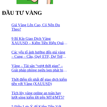
ĐẦU TƯ VÀNG
Giá Vàng Lên Cao, Có Nên Đu
Theo?
9 Bí Kíp Giao Dịch Vàng
XAUUSD – Kiếm Tiền Hiệu Quả
Cho Trader
Các yếu tố ảnh hưởng đến giá vàng
– Cung – Cầu, Quỹ ETF, Dự Trữ
Ngoại Hối
Vàng – Tài sản “vượt thời gian” –
Giải pháp phòng ngừa lạm phát hiệu
quả nhất
Thời điểm tốt nhất để giao dịch kiếm
tiền với Vàng (XAUUSD)
Tích lũy vàng online an toàn hay
lướt sóng kiếm lời trên MT4/MT5?
5 Điều Lưu Ý để Kiếm Tiền Với