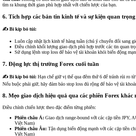
tìm ra khung thời gian phù hợp nhất với chiến lược của bạn.
6. Tích hợp các bản tin kinh tế và sự kiện quan trọng
✍️ Bí kíp bỏ túi:
Luôn cập nhật lịch kinh tế hàng tuần (chú ý chuyển đổi sang g
Điều chỉnh khối lượng giao dịch phù hợp trước các tin quan tr
Sử dụng lệnh stop loss để bảo vệ tài khoản khỏi biến động mạ
7. Động lực thị trường Forex cuối tuần
✍️ Bí kíp bỏ túi:
Hạn chế giữ vị thế qua đêm thứ 6 để tránh rủi ro từ
Nếu buộc phải giữ, hãy đảm bảo stop loss đủ rộng để bảo vệ tài khoả
8. Mẹo giao dịch hiệu quả qua các phiên Forex khác
Điều chỉnh chiến lược theo đặc điểm từng phiên:
Phiên châu Á:
Giao dịch range-bound với các cặp tiền JPY, 
Việt Nam)
Phiên châu Âu:
Tận dụng biến động mạnh với các cặp tiền ch
Việt Nam)