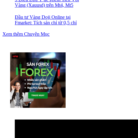
Vàng (Xauusd) trên Mt4, Mt5
Đầu tư Vàng Doji Online tại
Fmarket: Tích sản chỉ từ 0,5 chỉ
Xem thêm Chuyên Mục