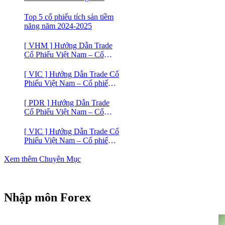
Trade Cổ Phiếu Việt Nam –
Cổ phiếu BĐS Licogi 14
Top 5 cổ phiếu tích sản tiềm
năng năm 2024-2025
[ VHM ] Hướng Dẫn Trade
Cổ Phiếu Việt Nam – Cổ
phiếu BĐS VINHOMES
[ VIC ] Hướng Dẫn Trade Cổ
Phiếu Việt Nam – Cổ phiếu
VIC
[ PDR ] Hướng Dẫn Trade
Cổ Phiếu Việt Nam – Cổ
phiếu BĐS Phát Đạt (PDR)
[ VIC ] Hướng Dẫn Trade Cổ
Phiếu Việt Nam – Cổ phiếu
Vingroup (VIC)
Xem thêm Chuyên Mục
Nhập môn Forex