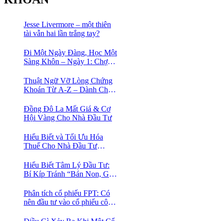
Jesse Livermore – một thiên
tài vẫn hai lần trắng tay?
Đi Một Ngày Đàng, Học Một
Sàng Khôn – Ngày 1: Chợ
Phố Cổ Istanbul
Thuật Ngữ Vỡ Lòng Chứng
Khoán Từ A-Z – Dành Cho
Người mới tìm hiểu
Đồng Đô La Mất Giá & Cơ
Hội Vàng Cho Nhà Đầu Tư
Hiểu Biết và Tối Ưu Hóa
Thuế Cho Nhà Đầu Tư
Chứng Khoán 📈
Hiểu Biết Tâm Lý Đầu Tư:
Bí Kíp Tránh “Bán Non, Giữ
Lỗ” Để Thành Công Trên
Thị Trường Chứng Khoán
Phân tích cổ phiếu FPT: Có
nên đầu tư vào cổ phiếu công
nghệ Việt Nam?