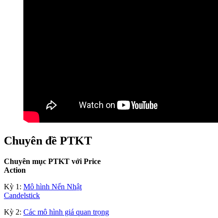
Chuyên đề PTKT
Chuyên mục PTKT với Price
Action
Kỳ 1:
Mô hình Nến Nhật
Candelstick
Kỳ 2:
Các mô hình giá quan trọng