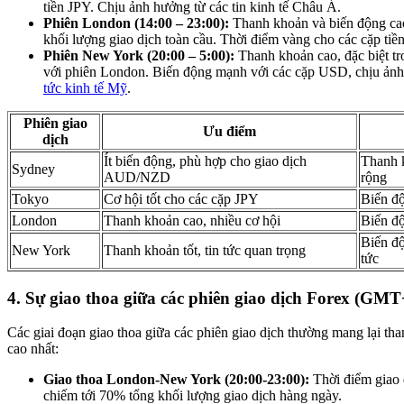
tiền JPY. Chịu ảnh hưởng từ các tin kinh tế Châu Á.
Phiên London (14:00 – 23:00):
Thanh khoản và biến động ca
khối lượng giao dịch toàn cầu. Thời điểm vàng cho các cặp tiền
Phiên New York (20:00 – 5:00):
Thanh khoản cao, đặc biệt tr
với phiên London. Biến động mạnh với các cặp USD, chịu ản
tức kinh tế Mỹ
.
Phiên giao
Ưu điểm
dịch
Ít biến động, phù hợp cho giao dịch
Thanh k
Sydney
AUD/NZD
rộng
Tokyo
Cơ hội tốt cho các cặp JPY
Biến độ
London
Thanh khoản cao, nhiều cơ hội
Biến độ
Biến độ
New York
Thanh khoản tốt, tin tức quan trọng
tức
4. Sự giao thoa giữa các phiên giao dịch Forex (GMT
Các giai đoạn giao thoa giữa các phiên giao dịch thường mang lại th
cao nhất:
Giao thoa London-New York (20:00-23:00):
Thời điểm giao 
chiếm tới 70% tổng khối lượng giao dịch hàng ngày.