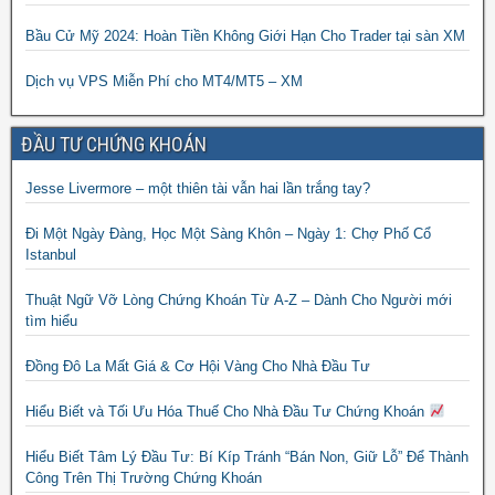
Bầu Cử Mỹ 2024: Hoàn Tiền Không Giới Hạn Cho Trader tại sàn XM
Dịch vụ VPS Miễn Phí cho MT4/MT5 – XM
ĐẦU TƯ CHỨNG KHOÁN
Jesse Livermore – một thiên tài vẫn hai lần trắng tay?
Đi Một Ngày Đàng, Học Một Sàng Khôn – Ngày 1: Chợ Phố Cổ
Istanbul
Thuật Ngữ Vỡ Lòng Chứng Khoán Từ A-Z – Dành Cho Người mới
tìm hiểu
Đồng Đô La Mất Giá & Cơ Hội Vàng Cho Nhà Đầu Tư
Hiểu Biết và Tối Ưu Hóa Thuế Cho Nhà Đầu Tư Chứng Khoán
Hiểu Biết Tâm Lý Đầu Tư: Bí Kíp Tránh “Bán Non, Giữ Lỗ” Để Thành
Công Trên Thị Trường Chứng Khoán