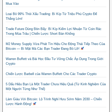
Mua Vào
Loại Bỏ 99% Thói Xấu Trading: Bí Kíp Từ Triệu Phú Crypto Để
Thắng Lớn!
Trade Future Dùng Đòn Bẩy: Bí Kíp Kiếm Lợi Nhuận Từ Coin Rác
Trong Mùa Trâu | Chiến Lược Short Bán Khống
M2 Money Supply Vừa Phát Tín Hiệu Cho Động Thái Tiếp Theo Của
Bitcoin — Bí Mật Mà Các Bạn Trader Đang Bỏ Lỡ!
Warren Buffett và Bài Học Đầu Tư Vững Chắc Áp Dụng Trong Giới
Crypto
Chiến Lược Barbell của Warren Buffett Cho Các Trader Crypto
5 Dấu Hiệu Bạn Là Một Trader Chưa Hiệu Quả (Từ Kinh Nghiệm Của
Một Người Từng Như Thế)
Làm Giàu Với Bitcoin: Lộ Trình Nghỉ Hưu Sớm Năm 2030 – Chiến
Lược Hành Động!