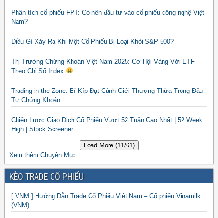
Phân tích cổ phiếu FPT: Có nên đầu tư vào cổ phiếu công nghệ Việt
Nam?
Điều Gì Xảy Ra Khi Một Cổ Phiếu Bị Loại Khỏi S&P 500?
Thị Trường Chứng Khoán Việt Nam 2025: Cơ Hội Vàng Với ETF
Theo Chỉ Số Index
Trading in the Zone: Bí Kíp Đạt Cảnh Giới Thượng Thừa Trong Đầu
Tư Chứng Khoán
Chiến Lược Giao Dịch Cổ Phiếu Vượt 52 Tuần Cao Nhất | 52 Week
High | Stock Screener
Load More (11/61)
Xem thêm Chuyên Mục
KÈO TRADE CỔ PHIẾU
[ VNM ] Hướng Dẫn Trade Cổ Phiếu Việt Nam – Cổ phiếu Vinamilk
(VNM)