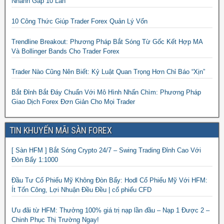
Nhanh Gấp 10 Lần
10 Công Thức Giúp Trader Forex Quản Lý Vốn
Trendline Breakout: Phương Pháp Bắt Sóng Từ Gốc Kết Hợp MA
Và Bollinger Bands Cho Trader Forex
Trader Nào Cũng Nên Biết: Kỷ Luật Quan Trọng Hơn Chỉ Báo “Xịn”
Bắt Đỉnh Bắt Đáy Chuẩn Với Mô Hình Nhấn Chìm: Phương Pháp
Giao Dịch Forex Đơn Giản Cho Mọi Trader
TIN KHUYẾN MÃI SÀN FOREX
[ Sàn HFM ] Bắt Sóng Crypto 24/7 – Swing Trading Đỉnh Cao Với
Đòn Bẩy 1:1000
Đầu Tư Cổ Phiếu Mỹ Không Đòn Bẩy: Hodl Cổ Phiếu Mỹ Với HFM:
Ít Tốn Công, Lợi Nhuận Đều Đều | cổ phiếu CFD
Ưu đãi từ HFM: Thưởng 100% giá trị nạp lần đầu – Nạp 1 Được 2 –
Chinh Phục Thị Trường Ngay!