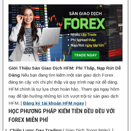
Giới Thiệu Sàn Giao Dịch HFM: Phí Thấp, Nạp Rút Dễ
Dàng
Nếu bạn đang tìm kiếm một sàn giao dịch Forex
đáng tin cậy với chi phí thấp và quy trình nạp rút dễ dàng,
HFM chính là sự lựa chọn hoàn hảo. Tham gia ngay hôm
nay để tận hưởng những lợi ích vượt trội từ sàn giao dịch
HFM. [
Đăng ký tài khoản HFM ngay
]
HỌC PHƯƠNG PHÁP KIẾM TIỀN ĐỀU ĐỀU VỚI
FOREX MIỄN PHÍ
Chiến Lược Day Trading
( Giao Dịch Trong Ngày): [