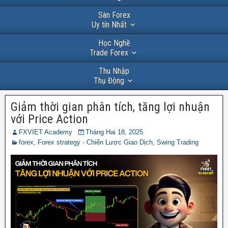
Sàn Forex
Uy tín Nhất
Học Nghề
Trade Forex
Thu Nhập
Thụ Động
Giảm thời gian phân tích, tăng lợi nhuận
với Price Action
FXVIET Academy
Tháng Hai 18, 2025
forex
,
Forex strategy - Chiến Lược Giao Dịch
,
Swing Trading