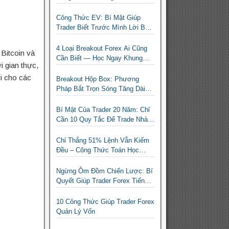
Nghiệm Nhiều
Công Thức EV: Bí Mật Giúp
Trader Biết Trước Mình Lời Bao
Nhiêu Mỗi Tháng
4 Loại Breakout Forex Ai Cũng
Bitcoin và
Cần Biết — Học Ngay Khung
i gian thực,
Phân Loại Giúp Trader Nhàn Mà
ời cho các
Vẫn Ăn Tiền
Breakout Hộp Box: Phương
Pháp Bắt Trọn Sóng Tăng Dài
Hạn Cho Trader Forex
Bí Mật Của Trader 20 Năm: Chỉ
Cần 10 Quy Tắc Để Trade Nhàn
Mà Vẫn Có Lời
Chỉ Thắng 51% Lệnh Vẫn Kiếm
Đều – Công Thức Toán Học
Giúp Trader Nhỏ Lẻ Không Cần
Thắng Nhiều Lệnh
Ngừng Ôm Đồm Chiến Lược: Bí
Quyết Giúp Trader Forex Tiến
Bộ Nhanh Gấp 10 Lần
10 Công Thức Giúp Trader Forex
Quản Lý Vốn