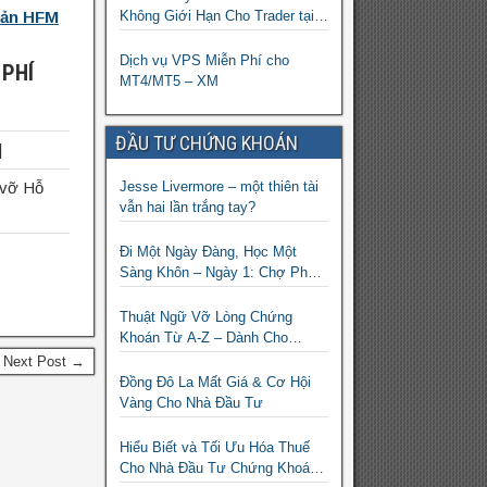
oản HFM
Không Giới Hạn Cho Trader tại
sàn XM
Dịch vụ VPS Miễn Phí cho
 PHÍ
MT4/MT5 – XM
ĐẦU TƯ CHỨNG KHOÁN
]
 vỡ Hỗ
Jesse Livermore – một thiên tài
vẫn hai lần trắng tay?
Đi Một Ngày Đàng, Học Một
Sàng Khôn – Ngày 1: Chợ Phố
Cổ Istanbul
Thuật Ngữ Vỡ Lòng Chứng
Khoán Từ A-Z – Dành Cho
Người mới tìm hiểu
Next Post →
Đồng Đô La Mất Giá & Cơ Hội
Vàng Cho Nhà Đầu Tư
Hiểu Biết và Tối Ưu Hóa Thuế
Cho Nhà Đầu Tư Chứng Khoán