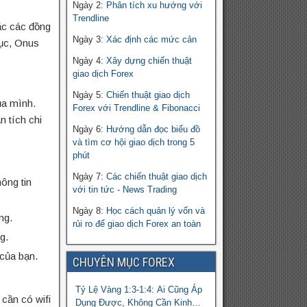
Ngày 2:
Phân tích xu hướng với
Trendline
ặc các đồng
Ngày 3:
Xác định các mức cản
tục, Onus
Ngày 4:
Xây dựng chiến thuật
giao dịch Forex
Ngày 5:
Chiến thuật giao dịch
ủa mình.
Forex với Trendline & Fibonacci
n tích chi
Ngày 6:
Hướng dẫn đọc biểu đồ
và tìm cơ hội giao dịch trong 5
phút
Ngày 7:
Các chiến thuật giao dịch
ông tin
với tin tức - News Trading
Ngày 8:
Học cách quản lý vốn và
ng.
rủi ro để giao dịch Forex an toàn
g.
của bạn.
CHUYÊN MỤC FOREX
Tỷ Lệ Vàng 1:3-1:4: Ai Cũng Áp
cần có wifi
Dụng Được, Không Cần Kinh