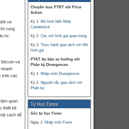
Chuyên mục PTKT với Price
Action
dõi và
Kỳ 1:
Mô hình Nến Nhật
Candelstick
chỉ cung
ầu tư.
Kỳ 2:
Các mô hình giá quan trọng
Kỳ 3:
Thực hành giao dịch với Mô
hình giá
PTKT dự báo xu hướng với
 Bitcoin và
Phân kỳ Divergences
t nhanh
Kỳ 1:
Nhập môn Divergences
c trên các
Kỳ 2:
Nguyên tắc giao dịch với
Phân kỳ
 làm quen
Tự Học Forex
 thiết kế
Góc tự học Forex
 một cách dễ
Ngày 1:
Nhập môn Forex