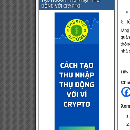
ĐỘNG VỚI CRYPTO
5.
T
Ứng 
quản
thôn
nhà 
Hãy 
Chia
Xem