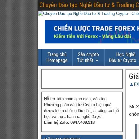
Chuyên Đào tạo Nghề Đầu tư & Trading C
Trang chủ
Sàn crypto
Học Nghề
Homepage
Tốt nhất
Đầu tư Crypto
Giá
FX
Hỗ trợ tài khoản giao dịch, đào tạo
Phương pháp đầu tư Crypto hiệu quả
Mr X
được kiểm chứng lâu dài , ai cũng có thể
chón
học và thực hành ra nghề được.
Liên hệ Zalo: 0947.409.918