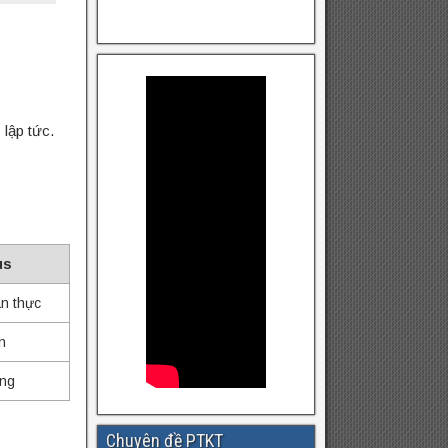
 lập tức.
us
an thực
n
ộng
Chuyên đề PTKT