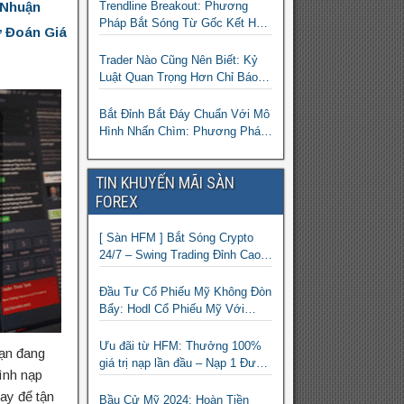
 Nhuận
Trendline Breakout: Phương
Pháp Bắt Sóng Từ Gốc Kết Hợp
ự Đoán Giá
MA Và Bollinger Bands Cho
Trader Forex
Trader Nào Cũng Nên Biết: Kỷ
Luật Quan Trọng Hơn Chỉ Báo
“Xịn”
Bắt Đỉnh Bắt Đáy Chuẩn Với Mô
Hình Nhấn Chìm: Phương Pháp
Giao Dịch Forex Đơn Giản Cho
Mọi Trader
TIN KHUYẾN MÃI SÀN
FOREX
[ Sàn HFM ] Bắt Sóng Crypto
24/7 – Swing Trading Đỉnh Cao
Với Đòn Bẩy 1:1000
Đầu Tư Cổ Phiếu Mỹ Không Đòn
Bẩy: Hodl Cổ Phiếu Mỹ Với
HFM: Ít Tốn Công, Lợi Nhuận
Đều Đều | cổ phiếu CFD
Ưu đãi từ HFM: Thưởng 100%
ạn đang
giá trị nạp lần đầu – Nạp 1 Được
rình nạp
2 – Chinh Phục Thị Trường
ay để tận
Ngay!
Bầu Cử Mỹ 2024: Hoàn Tiền