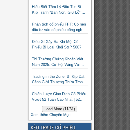
Hiểu Biết Tâm Lý Đầu Tư: Bí
Kíp Tránh “Bán Non, Giữ Lỗ” Để
Thành Công Trên Thị Trường
Chứng Khoán
Phân tích cổ phiếu FPT: Có nên
đầu tư vào cổ phiếu công nghệ
Việt Nam?
Điều Gì Xảy Ra Khi Một Cổ
Phiếu Bị Loại Khỏi S&P 500?
Thị Trường Chứng Khoán Việt
Nam 2025: Cơ Hội Vàng Với
ETF Theo Chỉ Số Index
Trading in the Zone: Bí Kíp Đạt
Cảnh Giới Thượng Thừa Trong
Đầu Tư Chứng Khoán
Chiến Lược Giao Dịch Cổ Phiếu
Vượt 52 Tuần Cao Nhất | 52
Week High | Stock Screener
Load More (11/61)
Xem thêm Chuyên Mục
KÈO TRADE CỔ PHIẾU