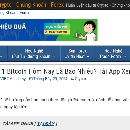
rypto - Chứng Khoán - Forex
Huấn luyện đầu tư Crypto - Chứng kho
Học Nghề
Sàn Forex
Học Nghề
Đầu Tư Chứng Khoán
Uy tín Nhất
Trade Forex
 1 Bitcoin Hôm Nay Là Bao Nhiêu? Tải App X
VIET Academy
Tháng Bảy 29, 2024
Crypto
2 sẽ hướng dẫn bạn cách theo dõi giá Bitcoin một cách dễ dàng và
g ngay lập tức.
TẢI APP ONUS [
TẠI ĐÂY
]