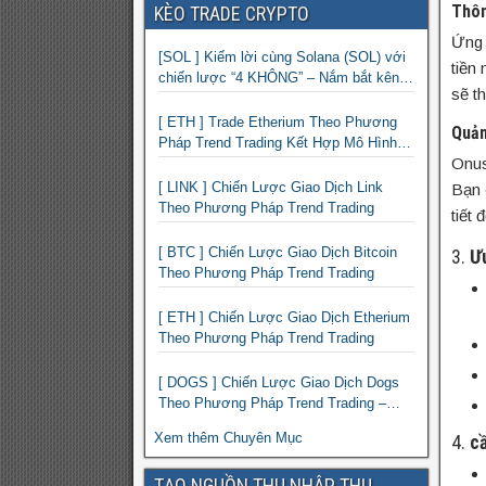
Thôn
KÈO TRADE CRYPTO
Ứng 
[SOL ] Kiếm lời cùng Solana (SOL) với
tiền
chiến lược “4 KHÔNG” – Nắm bắt kênh
sẽ t
xu hướng & Chia vốn hợp lý
[ ETH ] Trade Etherium Theo Phương
Quản
Pháp Trend Trading Kết Hợp Mô Hình
Onus
Giá 2 Đáy
[ LINK ] Chiến Lược Giao Dịch Link
Bạn 
Theo Phương Pháp Trend Trading
tiết
[ BTC ] Chiến Lược Giao Dịch Bitcoin
3.
Ư
Theo Phương Pháp Trend Trading
[ ETH ] Chiến Lược Giao Dịch Etherium
Theo Phương Pháp Trend Trading
[ DOGS ] Chiến Lược Giao Dịch Dogs
Theo Phương Pháp Trend Trading –
Đồng Crypto Mới Niêm Yết trên Binance
Xem thêm Chuyên Mục
4.
cầ
TẠO NGUỒN THU NHẬP THỤ