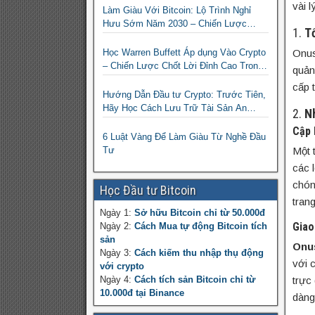
vài 
Làm Giàu Với Bitcoin: Lộ Trình Nghỉ
Hưu Sớm Năm 2030 – Chiến Lược
1.
T
Hành Động!
Học Warren Buffett Áp dụng Vào Crypto
Onus
– Chiến Lược Chốt Lời Đỉnh Cao Trong
quản
Mùa Trâu!
cấp 
Hướng Dẫn Đầu tư Crypto: Trước Tiên,
Hãy Học Cách Lưu Trữ Tài Sản An
2.
N
Toàn!
Cập 
6 Luật Vàng Để Làm Giàu Từ Nghề Đầu
Tư
Một 
các 
chón
Học Đầu tư Bitcoin
tran
Ngày 1:
Sở hữu Bitcoin chỉ từ 50.000đ
Giao
Ngày 2:
Cách Mua tự động Bitcoin tích
sản
Onu
Ngày 3:
Cách kiếm thu nhập thụ động
với 
với crypto
Ngày 4:
Cách tích sản Bitcoin chỉ từ
trực
10.000đ tại Binance
dàng