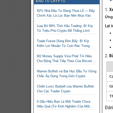
ĐẦU TƯ CRYPTO
1.
Xe
92% Nhà Đầu Tư Đang Thua Lỗ — Đây
Chính Xác Là Lúc Bạn Nên Mua Vào
Ứng
Lợi 
Loại Bỏ 99% Thói Xấu Trading: Bí Kíp
Từ Triệu Phú Crypto Để Thắng Lớn!
Trade Future Dùng Đòn Bẩy: Bí Kíp
Kiếm Lợi Nhuận Từ Coin Rác Trong
Mùa Trâu | Chiến Lược Short Bán
2.
B
Khống
M2 Money Supply Vừa Phát Tín Hiệu
Cho Động Thái Tiếp Theo Của Bitcoin —
Bí Mật Mà Các Bạn Trader Đang Bỏ Lỡ!
Warren Buffett và Bài Học Đầu Tư Vững
Chắc Áp Dụng Trong Giới Crypto
Cậ
Gi
Chiến Lược Barbell của Warren Buffett
Cho Các Trader Crypto
T
5 Dấu Hiệu Bạn Là Một Trader Chưa
Hiệu Quả (Từ Kinh Nghiệm Của Một
Đán
Người Từng Như Thế)