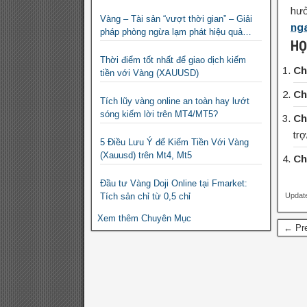
Hối
hưở
Vàng – Tài sản “vượt thời gian” – Giải
ng
pháp phòng ngừa lạm phát hiệu quả
HỌ
nhất
Thời điểm tốt nhất để giao dịch kiếm
Ch
tiền với Vàng (XAUUSD)
Ch
Tích lũy vàng online an toàn hay lướt
sóng kiếm lời trên MT4/MT5?
Ch
tr
5 Điều Lưu Ý để Kiếm Tiền Với Vàng
(Xauusd) trên Mt4, Mt5
Ch
Đầu tư Vàng Doji Online tại Fmarket:
Updat
Tích sản chỉ từ 0,5 chỉ
Xem thêm Chuyên Mục
← Pre