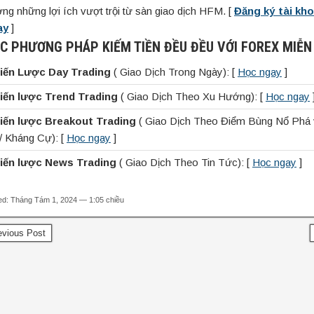
ng những lợi ích vượt trội từ sàn giao dịch HFM. [
Đăng ký tài kh
ay
]
C PHƯƠNG PHÁP KIẾM TIỀN ĐỀU ĐỀU VỚI FOREX MIỄN
iến Lược Day Trading
( Giao Dịch Trong Ngày): [
Học ngay
]
iến lược Trend Trading
( Giao Dịch Theo Xu Hướng): [
Học ngay
iến lược Breakout Trading
( Giao Dịch Theo Điểm Bùng Nổ Phá
ợ/ Kháng Cự): [
Học ngay
]
iến lược News Trading
( Giao Dịch Theo Tin Tức): [
Học ngay
]
ed: Tháng Tám 1, 2024 — 1:05 chiều
vious Post