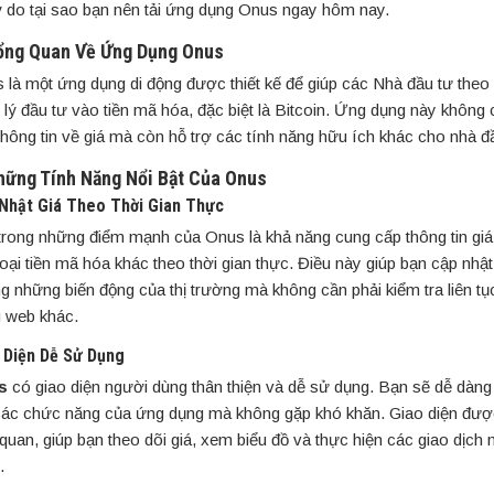
lý do tại sao bạn nên tải ứng dụng Onus ngay hôm nay.
ổng Quan Về Ứng Dụng Onus
 là một ứng dụng di động được thiết kế để giúp các Nhà đầu tư theo 
 lý đầu tư vào tiền mã hóa, đặc biệt là Bitcoin. Ứng dụng này không 
thông tin về giá mà còn hỗ trợ các tính năng hữu ích khác cho nhà đ
hững Tính Năng Nổi Bật Của Onus
Nhật Giá Theo Thời Gian Thực
trong những điểm mạnh của Onus là khả năng cung cấp thông tin giá
loại tiền mã hóa khác theo thời gian thực. Điều này giúp bạn cập nhậ
g những biến động của thị trường mà không cần phải kiểm tra liên tụ
g web khác.
 Diện Dễ Sử Dụng
s
có giao diện người dùng thân thiện và dễ sử dụng. Bạn sẽ dễ dàng
các chức năng của ứng dụng mà không gặp khó khăn. Giao diện được
 quan, giúp bạn theo dõi giá, xem biểu đồ và thực hiện các giao dịch
.