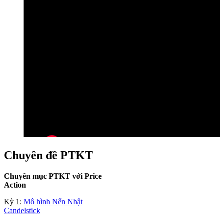
Chuyên đề PTKT
Chuyên mục PTKT với Price
Action
Kỳ 1:
Mô hình Nến Nhật
Candelstick