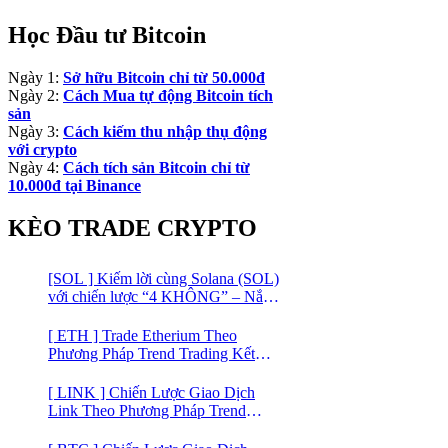
Học Đầu tư Bitcoin
Ngày 1:
Sở hữu Bitcoin chỉ từ 50.000đ
Ngày 2:
Cách Mua tự động Bitcoin tích
sản
Ngày 3:
Cách kiếm thu nhập thụ động
với crypto
Ngày 4:
Cách tích sản Bitcoin chỉ từ
10.000đ tại Binance
KÈO TRADE CRYPTO
[SOL ] Kiếm lời cùng Solana (SOL)
với chiến lược “4 KHÔNG” – Nắm
bắt kênh xu hướng & Chia vốn hợp
lý
[ ETH ] Trade Etherium Theo
Phương Pháp Trend Trading Kết
Hợp Mô Hình Giá 2 Đáy
[ LINK ] Chiến Lược Giao Dịch
Link Theo Phương Pháp Trend
Trading