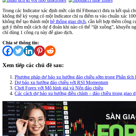
Trong các Indicator xác định mức cản thì Fibonacci đưa ra kết quả c
không thể kỳ vọng có một Indicator chỉ ra điểm ra vào chuẩn xác 100
không thể tạo thành một
hệ thống giao dịch
, cần kết hợp thêm công cụ
gợi ý thêm một cách dự đ đoán khi nào có thể “lật xuồng”, khuyến n
chỉ dùng 1 công cụ này để giao dịch.
Chia sẻ thông tin:
Xem tiếp các chủ đề sau:
Phương pháp dự báo xu hướng đảo chiều sớm trong Phân tích 
Dự báo xu hướng đảo chiều với RSI Momentum
Chơi Forex với Mô hình giá và Nến đảo chiều
Các cách dự báo xu hướng điều chỉnh – đảo chiều trong giao d