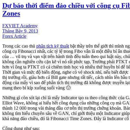
Dự báo thời điểm đảo chiều với công cụ F
Zones
FXVIET Academy
Tháng Bảy 9, 2013
Forex Article
Trong các cao thủ
phân tích kỹ thuật
bật thầy trên thế giới thì mình
công cụ Fibonacci nhất, các tỷ lệ trong Fibo vẫn là một điều bí ẩn thu
của … vũ trụ và vạn vật trên hành tinh đều tuân theo qui luật này, chú
không cần nghiên cứu cặn kẽ vì nó rất phức tạp, Trường phái PTK
hơn vì ông ta PTKT có cả chiêm tinh học và nhiều thứ huyền bí để liê
Thời gian và mức độ biến động, nghe có vẻ shock nhỉ, nếu biết được 
thị trường rồi, giàu hơn cả Bill gate nhưng rất tiếc, cách nhìn lên bầu 
động của mấy vì sao để phân tích thị trường đã không được truyền l
mang theo bí kíp xuống suối vàng 🙁
Những gì còn sót lại chỉ là mấy Indicator tạo ra theo công thức của
Elliot Wave, không ai hiểu hết công dụng của những công cụ mà GA
thành 12 000 trong vài tháng đầu cơ trên thị trường chứng khoán. Bản
không tìm hiểu chuyên sâu về GAN, chỉ giới thiệu một Indicator giúp
khá năng đảo chiều, đó là Fibonacci Time Zones. Đây là Indicator cổ
Công dụng như sau: