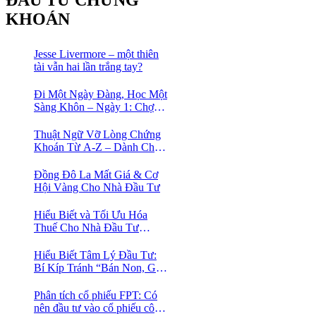
KHOÁN
Jesse Livermore – một thiên
tài vẫn hai lần trắng tay?
Đi Một Ngày Đàng, Học Một
Sàng Khôn – Ngày 1: Chợ
Phố Cổ Istanbul
Thuật Ngữ Vỡ Lòng Chứng
Khoán Từ A-Z – Dành Cho
Người mới tìm hiểu
Đồng Đô La Mất Giá & Cơ
Hội Vàng Cho Nhà Đầu Tư
Hiểu Biết và Tối Ưu Hóa
Thuế Cho Nhà Đầu Tư
Chứng Khoán 📈
Hiểu Biết Tâm Lý Đầu Tư:
Bí Kíp Tránh “Bán Non, Giữ
Lỗ” Để Thành Công Trên
Thị Trường Chứng Khoán
Phân tích cổ phiếu FPT: Có
nên đầu tư vào cổ phiếu công