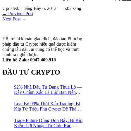
Updated: Tháng Bảy 6, 2013 — 5:02 sáng
← Previous Post
Next Post →
Hỗ trợ tài khoản giao dịch, đào tạo Phương
pháp đầu tư Crypto hiệu quả được kiểm
chứng lâu dài , ai cũng có thể học và thực
hành ra nghề được.
Liên hệ Zalo: 0947.409.918
ĐẦU TƯ CRYPTO
92% Nhà Đầu Tư Đang Thua Lỗ —
Đây Chính Xác Là Lúc Bạn Nên
Mua Vào
Loại Bỏ 99% Thói Xấu Trading: Bí
Kíp Từ Triệu Phú Crypto Để Thắng
Lớn!
Trade Future Dùng Đòn Bẩy: Bí Kíp
Kiếm Lợi Nhuận Từ Coin Rác
Trong Mùa Trâu | Chiến Lược Short