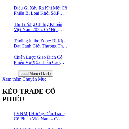
nghệ Việt Nam?
Điều Gì Xảy Ra Khi Một Cổ
Phiếu Bị Loại Khỏi S&P
500?
Thị Trường Chứng Khoán
Việt Nam 2025: Cơ Hội
Vàng Với ETF Theo Chỉ Số
Index 🤑
Trading in the Zone: Bí Kíp
Đạt Cảnh Giới Thượng Thừa
Trong Đầu Tư Chứng Khoán
Chiến Lược Giao Dịch Cổ
Phiếu Vượt 52 Tuần Cao
Nhất | 52 Week High | Stock
Screener
Load More (11/61)
Xem thêm Chuyên Mục
KÈO TRADE CỔ
PHIẾU
[ VNM ] Hướng Dẫn Trade
Cổ Phiếu Việt Nam – Cổ
phiếu Vinamilk (VNM)