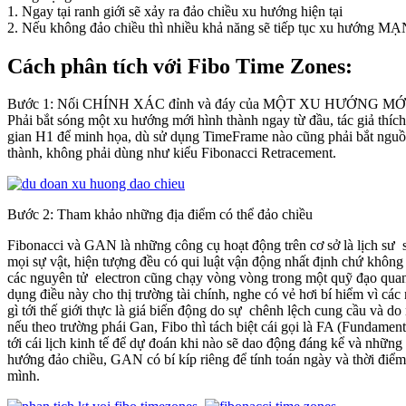
1. Ngay tại ranh giới sẽ xảy ra đảo chiều xu hướng hiện tại
2. Nếu không đảo chiều thì nhiều khả năng sẽ tiếp tục xu hướng M
Cách phân tích với Fibo Time Zones:
Bước 1: Nối CHÍNH XÁC đỉnh và đáy của MỘT XU HƯỚNG MỚ
Phải bắt sóng một xu hướng mới hình thành ngay từ đầu, tác giả thíc
gian H1 để minh họa, dù sử dụng TimeFrame nào cũng phải bắt nguồ
thành, không phải dùng như kiểu Fibonacci Retracement.
Bước 2: Tham khảo những địa điểm có thể đảo chiều
Fibonacci và GAN là những công cụ hoạt động trên cơ sở là lịch sư sẽ
mọi sự vật, hiện tượng đều có qui luật vận động nhất định chứ không
các nguyên tử electron cũng chạy vòng vòng trong một quỹ đạo quan 
dụng điều này cho thị trường tài chính, nghe có vẻ hơi bí hiểm vì các
gì tới thế giới thực là giá biến động do sự chênh lệch cung cầu và do
nếu theo trường phái Gan, Fibo thì tách biệt cái gọi là FA (Fundamen
tới cái lịch kinh tế để dự đoán khi nào sẽ dao động đáng kể và những 
hướng đảo chiều, GAN có bí kíp riêng để tính toán ngày và thời điểm
mình.