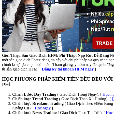
Giới Thiệu Sàn Giao Dịch HFM: Phí Thấp, Nạp Rút Dễ Dàng
Nế
một sàn giao dịch Forex đáng tin cậy với chi phí thấp và quy trình n
chính là sự lựa chọn hoàn hảo. Tham gia ngay hôm nay để tận hưởng 
từ sàn giao dịch HFM. [
Đăng ký tài khoản HFM ngay
]
HỌC PHƯƠNG PHÁP KIẾM TIỀN ĐỀU ĐỀU VỚI
PHÍ
Chiến Lược Day Trading
( Giao Dịch Trong Ngày): [
Học n
Chiến lược Trend Trading
( Giao Dịch Theo Xu Hướng): [
H
Chiến lược Breakout Trading
( Giao Dịch Theo Điểm Bùng 
Kháng Cự): [
Học ngay
]
Chiến lược News Trading
( Giao Dịch Theo Tin Tức): [
Học 