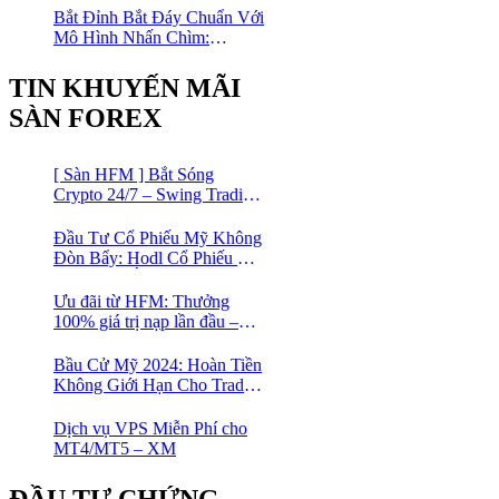
Bắt Đỉnh Bắt Đáy Chuẩn Với
Mô Hình Nhấn Chìm:
Phương Pháp Giao Dịch
Forex Đơn Giản Cho Mọi
TIN KHUYẾN MÃI
Trader
SÀN FOREX
[ Sàn HFM ] Bắt Sóng
Crypto 24/7 – Swing Trading
Đỉnh Cao Với Đòn Bẩy
1:1000
Đầu Tư Cổ Phiếu Mỹ Không
Đòn Bẩy: Hodl Cổ Phiếu Mỹ
Với HFM: Ít Tốn Công, Lợi
Nhuận Đều Đều | cổ phiếu
Ưu đãi từ HFM: Thưởng
CFD
100% giá trị nạp lần đầu –
Nạp 1 Được 2 – Chinh Phục
Thị Trường Ngay!
Bầu Cử Mỹ 2024: Hoàn Tiền
Không Giới Hạn Cho Trader
tại sàn XM
Dịch vụ VPS Miễn Phí cho
MT4/MT5 – XM
ĐẦU TƯ CHỨNG