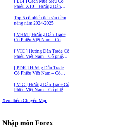
[ L14 ] Cách Mua Siêu Cổ
Phiếu X10 – Hướng Dẫn
Trade Cổ Phiếu Việt Nam –
Cổ phiếu BĐS Licogi 14
Top 5 cổ phiếu tích sản tiềm
năng năm 2024-2025
[ VHM ] Hướng Dẫn Trade
Cổ Phiếu Việt Nam – Cổ
phiếu BĐS VINHOMES
[ VIC ] Hướng Dẫn Trade Cổ
Phiếu Việt Nam – Cổ phiếu
VIC
[ PDR ] Hướng Dẫn Trade
Cổ Phiếu Việt Nam – Cổ
phiếu BĐS Phát Đạt (PDR)
[ VIC ] Hướng Dẫn Trade Cổ
Phiếu Việt Nam – Cổ phiếu
Vingroup (VIC)
Xem thêm Chuyên Mục
Nhập môn Forex