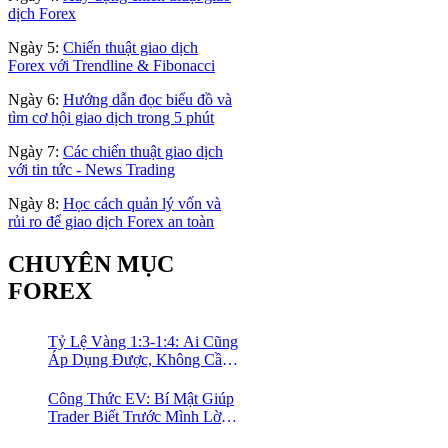
dịch Forex
Ngày 5:
Chiến thuật giao dịch
Forex với Trendline & Fibonacci
Ngày 6:
Hướng dẫn đọc biểu đồ và
tìm cơ hội giao dịch trong 5 phút
Ngày 7:
Các chiến thuật giao dịch
với tin tức - News Trading
Ngày 8:
Học cách quản lý vốn và
rủi ro để giao dịch Forex an toàn
CHUYÊN MỤC
FOREX
Tỷ Lệ Vàng 1:3-1:4: Ai Cũng
Áp Dụng Được, Không Cần
Kinh Nghiệm Nhiều
Công Thức EV: Bí Mật Giúp
Trader Biết Trước Mình Lời
Bao Nhiêu Mỗi Tháng