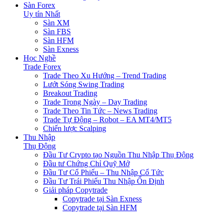
Sàn Forex
Uy tín Nhất
Sàn XM
Sàn FBS
Sàn HFM
Sàn Exness
Học Nghề
Trade Forex
Trade Theo Xu Hướng – Trend Trading
Lướt Sóng Swing Trading
Breakout Trading
Trade Trong Ngày – Day Trading
Trade Theo Tin Tức – News Trading
Trade Tự Động – Robot – EA MT4/MT5
Chiến lược Scalping
Thu Nhập
Thụ Động
Đầu Tư Crypto tạo Nguồn Thu Nhập Thụ Động
Đầu tư Chứng Chỉ Quỹ Mở
Đầu Tư Cổ Phiếu – Thu Nhập Cổ Tức
Đầu Tư Trái Phiếu Thu Nhập Ổn Định
Giải pháp Copytrade
Copytrade tại Sàn Exness
Copytrade tại Sàn HFM