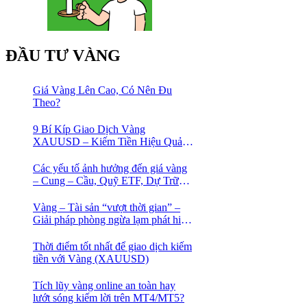
ĐẦU TƯ VÀNG
Giá Vàng Lên Cao, Có Nên Đu
Theo?
9 Bí Kíp Giao Dịch Vàng
XAUUSD – Kiếm Tiền Hiệu Quả
Cho Trader
Các yếu tố ảnh hưởng đến giá vàng
– Cung – Cầu, Quỹ ETF, Dự Trữ
Ngoại Hối
Vàng – Tài sản “vượt thời gian” –
Giải pháp phòng ngừa lạm phát hiệu
quả nhất
Thời điểm tốt nhất để giao dịch kiếm
tiền với Vàng (XAUUSD)
Tích lũy vàng online an toàn hay
lướt sóng kiếm lời trên MT4/MT5?