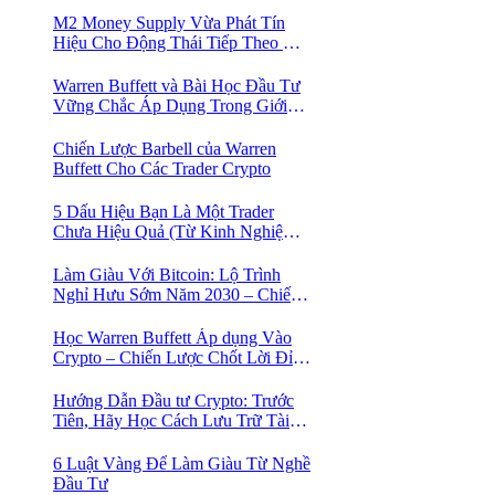
Bán Khống
M2 Money Supply Vừa Phát Tín
Hiệu Cho Động Thái Tiếp Theo Của
Bitcoin — Bí Mật Mà Các Bạn
Trader Đang Bỏ Lỡ! 🚀
Warren Buffett và Bài Học Đầu Tư
Vững Chắc Áp Dụng Trong Giới
Crypto
Chiến Lược Barbell của Warren
Buffett Cho Các Trader Crypto
5 Dấu Hiệu Bạn Là Một Trader
Chưa Hiệu Quả (Từ Kinh Nghiệm
Của Một Người Từng Như Thế)
Làm Giàu Với Bitcoin: Lộ Trình
Nghỉ Hưu Sớm Năm 2030 – Chiến
Lược Hành Động! 🚀
Học Warren Buffett Áp dụng Vào
Crypto – Chiến Lược Chốt Lời Đỉnh
Cao Trong Mùa Trâu!
Hướng Dẫn Đầu tư Crypto: Trước
Tiên, Hãy Học Cách Lưu Trữ Tài
Sản An Toàn!
6 Luật Vàng Để Làm Giàu Từ Nghề
Đầu Tư