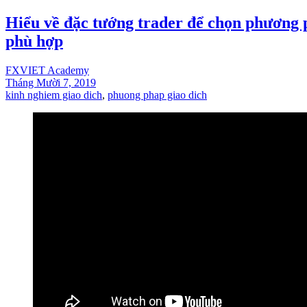
Hiểu về đặc tướng trader để chọn phương 
phù hợp
FXVIET Academy
Tháng Mười 7, 2019
kinh nghiem giao dich
,
phuong phap giao dich