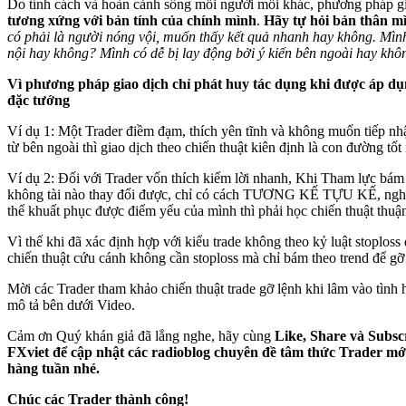
Do tính cách và hoàn cảnh sống mỗi người mỗi khác, phương pháp g
tương xứng với bản tính của chính mình
.
Hãy tự hỏi bản thân m
có phải là người nóng vội, muốn thấy kết quả nhanh hay không. Mì
nội hay không? Mình có dễ bị lay động bởi ý kiến bên ngoài hay kh
Vì phương pháp giao dịch chỉ phát huy tác dụng khi được áp d
đặc tướng
Ví dụ 1: Một Trader điềm đạm, thích yên tĩnh và không muốn tiếp nh
từ bên ngoài thì giao dịch theo chiến thuật kiên định là con đường tốt 
Ví dụ 2: Đối với Trader vốn thích kiếm lời nhanh, Khi Tham lực bám 
không tài nào thay đổi được, chỉ có cách TƯƠNG KẾ TỰU KẾ, nghĩ
thể khuất phục được điểm yếu của mình thì phải học chiến thuật thuận
Vì thế khi đã xác định hợp với kiểu trade không theo kỷ luật stoploss
chiến thuật cứu cánh không cần stoploss mà chỉ bám theo trend để gỡ
Mời các Trader tham khảo chiến thuật trade gỡ lệnh khi lâm vào tình
mô tả bên dưới Video.
Cảm ơn Quý khán giả đã lắng nghe, hãy cùng
Like, Share và Subsc
FXviet để cập nhật các radioblog chuyên đề tâm thức Trader mớ
hàng tuần nhé.
Chúc các Trader thành công!