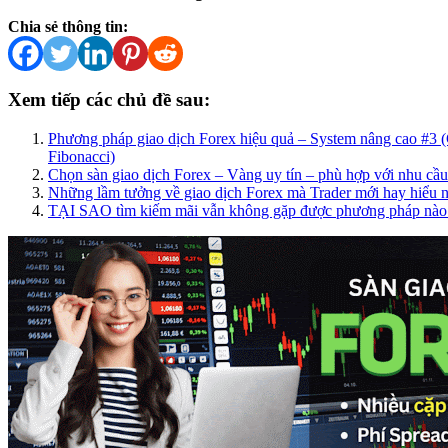
Chia sẻ thông tin:
Xem tiếp các chủ đề sau:
Phương pháp giao dịch Forex hiệu quả – System nâng cao #3 (
Fibonacci)
Chọn sàn giao dịch Forex – Vàng uy tín – phù hợp với nhu cầu
Những lầm tưởng về giao dịch Forex mà Trader mới hay hiểu
TẠI SAO tìm kiếm mãi vẫn không gặp được phương pháp nào