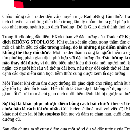
Chào mừng các Trader đến với chuyên mục RadioBlog Tâm thức Tr
tích chuyên sâu những diễn biến trong tâm lý nhằm tìm ra giải pháp l
cao nhất trong ngành giao dịch Trading. Đó là Giao dịch thảnh thơi v
Trong Radioblog đầu tiên, FXviet bàn về đặc tướng của Trader
để lý
dịch KHÔNG STOPLOSS
. Khi quán xét tận cùng trong thâm tâm 
mỗi cá nhân đều có
đặc tướng riêng, đó là những đặc điểm nhận d
không thể thay đổi được
. Một Trader thành công là người hiểu rõ 
tìm phương pháp giao dịch phù hợp với đặc tướng đó.
Đặc tướng là 
nào thay đổi được,
ví dụ tiêu biểu như kiểu thở của mỗi người mỗi 
ngắn, có người hít sâu và thở ra dài hơn, nếu thay đổi cách thở sẽ làm
cạnh các đặc điểm sinh học, tiềm thức cũng được xem là đặc tướng.
Mỗi Trader khi chưa tìm được đường lối giao dịch cho riêng mình ắt
gây tổn hại đến tài khoản. Điền hình là Giao dịch không sử dụng các
giảm tối đa rủi ro mà chỉ giao dịch nhồi thêm lệnh khi bị ngược xu h
Sự thật là khắc phục nhược điểm bằng cách bắt chước theo sở t
chưa hẳn là cách tối ưu nhất.
Có Trader sẽ thoải mái với việc đặt
St
khác noi theo lại bị
hit stoploss
liên tục và đâm ra chán nản, cuối cùn
đường cũ.
Sau đây chúng ta sẽ cùng điểm qua một số ví dụ về đặc tướng của Tr