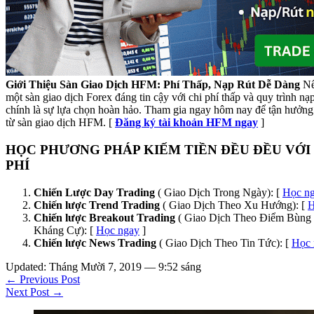
Giới Thiệu Sàn Giao Dịch HFM: Phí Thấp, Nạp Rút Dễ Dàng
Nế
một sàn giao dịch Forex đáng tin cậy với chi phí thấp và quy trình n
chính là sự lựa chọn hoàn hảo. Tham gia ngay hôm nay để tận hưởng 
từ sàn giao dịch HFM. [
Đăng ký tài khoản HFM ngay
]
HỌC PHƯƠNG PHÁP KIẾM TIỀN ĐỀU ĐỀU VỚI
PHÍ
Chiến Lược Day Trading
( Giao Dịch Trong Ngày): [
Học n
Chiến lược Trend Trading
( Giao Dịch Theo Xu Hướng): [
H
Chiến lược Breakout Trading
( Giao Dịch Theo Điểm Bùng 
Kháng Cự): [
Học ngay
]
Chiến lược News Trading
( Giao Dịch Theo Tin Tức): [
Học 
Updated: Tháng Mười 7, 2019 — 9:52 sáng
← Previous Post
Next Post →