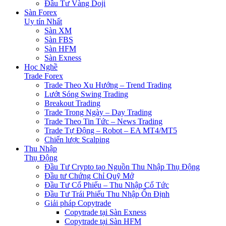
Đầu Tư Vàng Doji
Sàn Forex
Uy tín Nhất
Sàn XM
Sàn FBS
Sàn HFM
Sàn Exness
Học Nghề
Trade Forex
Trade Theo Xu Hướng – Trend Trading
Lướt Sóng Swing Trading
Breakout Trading
Trade Trong Ngày – Day Trading
Trade Theo Tin Tức – News Trading
Trade Tự Động – Robot – EA MT4/MT5
Chiến lược Scalping
Thu Nhập
Thụ Động
Đầu Tư Crypto tạo Nguồn Thu Nhập Thụ Động
Đầu tư Chứng Chỉ Quỹ Mở
Đầu Tư Cổ Phiếu – Thu Nhập Cổ Tức
Đầu Tư Trái Phiếu Thu Nhập Ổn Định
Giải pháp Copytrade
Copytrade tại Sàn Exness
Copytrade tại Sàn HFM