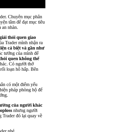
ader. Chuyên mục phân
uyện tâm để đạt mục tiêu
à an nhàn.
 giải thói quen giao
của Trader mình nhận ra
iện cá biệt và gần như
đặc tướng của mình để
thói quen không thể
khác. Có người thở
 rối loạn hô hấp. Bên
 hẳn có một điểm yếu
 biện pháp phòng hộ để
ướng.
rường của người khác
oploss
nhưng người
g Trader đó lại quay về
ader nhé.