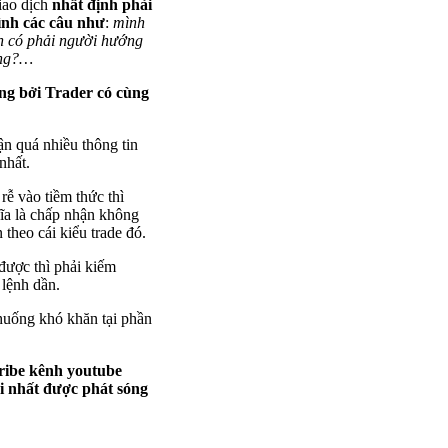
iao dịch
nhất định phải
ình các câu như
:
mình
nh có phải người hướng
ông?…
ụng bởi
Trader có cùng
ận quá nhiều thông tin
nhất.
rễ vào tiềm thức thì
a là chấp nhận không
 theo cái kiểu trade đó.
 được thì phải kiếm
 lệnh dần.
 huống khó khăn tại phần
ribe kênh youtube
i nhất được phát sóng