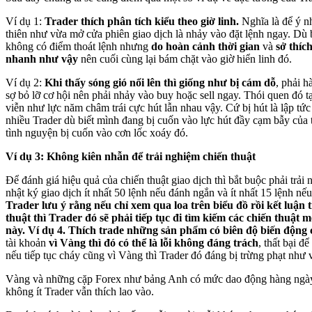
Ví dụ 1:
Trader thích phân tích kiểu theo giờ linh.
Nghĩa là để ý n
thiên như vừa mở cửa phiên giao dịch là nhảy vào đặt lệnh ngay. Dù b
không có điểm thoát lệnh nhưng
do hoàn cảnh thời gian
và
sở thíc
nhanh như vậy
nên cuối cùng lại bám chặt vào giờ hiển linh đó.
Ví dụ 2:
Khi thấy sóng gió nổi lên thì giống như bị cám dỗ
, phải h
sợ bỏ lỡ cơ hội nên phải nhảy vào buy hoặc sell ngay. Thói quen đó t
viễn như lực năm châm trái cực hút lẫn nhau vậy. Cứ bị hút là lập tức
nhiều Trader dù biết mình đang bị cuốn vào lực hút đầy cạm bẫy của
tình nguyện bị cuốn vào cơn lốc xoáy đó.
Ví dụ 3: Không kiên nhẫn để trải nghiệm chiến thuật
Để đánh giá hiệu quả của chiến thuật giao dịch thì bắt buộc phải trải 
nhật ký giao dịch ít nhất 50 lệnh nếu đánh ngắn và ít nhất 15 lệnh nế
Trader lưu ý rằng nếu chỉ xem qua loa trên biểu đồ rồi kết luận 
thuật thì Trader đó sẽ phải tiếp tục đi tìm kiếm các chiến thuật 
này.
Ví dụ 4. Thích trade những sản phẩm có biên độ biến động
tài khoản
vì
Vàng thì đó có thể là lỗi không đáng trách
, thất bại đ
nếu tiếp tục cháy cũng vì Vàng thì Trader đó đáng bị trừng phạt như 
Vàng và những cặp Forex như bảng Anh có mức dao động hàng ngày 
không ít Trader vẫn thích lao vào.