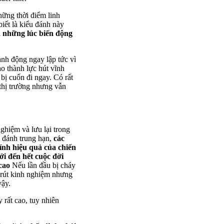
hững thời điểm linh
iết là kiểu đánh này
h những lúc biến động
ành động ngay lập tức vì
ạo thành lực hút vĩnh
 bị cuốn đi ngay. Có rất
 thị trường nhưng vẫn
nghiệm và lưu lại trong
u đánh trung hạn,
các
tính hiệu quả của chiến
mới đến hết cuộc đời
 cao
Nếu lần đầu bị cháy
ể rút kinh nghiệm nhưng
vậy.
rất cao, tuy nhiên