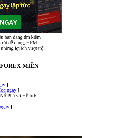
u bạn đang tìm kiếm
ạp rút dễ dàng, HFM
những lợi ích vượt trội
 FOREX MIỄN
gay
]
ọc ngay
]
Nổ Phá vỡ Hỗ trợ/
ngay
]