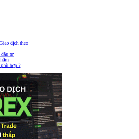
Giao dịch theo
 đầu tư
 nhầm
 phù hợp ?