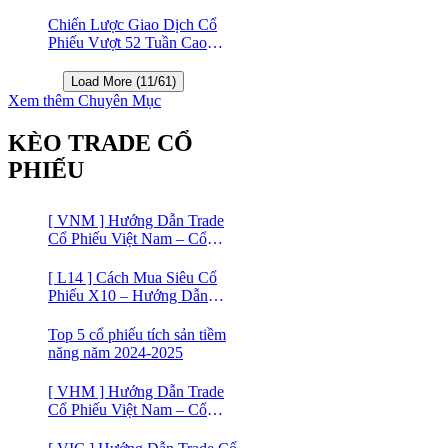
Trong Đầu Tư Chứng Khoán
Chiến Lược Giao Dịch Cổ
Phiếu Vượt 52 Tuần Cao
Nhất | 52 Week High | Stock
Screener
Load More (11/61)
Xem thêm Chuyên Mục
KÈO TRADE CỔ
PHIẾU
[ VNM ] Hướng Dẫn Trade
Cổ Phiếu Việt Nam – Cổ
phiếu Vinamilk (VNM)
[ L14 ] Cách Mua Siêu Cổ
Phiếu X10 – Hướng Dẫn
Trade Cổ Phiếu Việt Nam –
Cổ phiếu BĐS Licogi 14
Top 5 cổ phiếu tích sản tiềm
năng năm 2024-2025
[ VHM ] Hướng Dẫn Trade
Cổ Phiếu Việt Nam – Cổ
phiếu BĐS VINHOMES