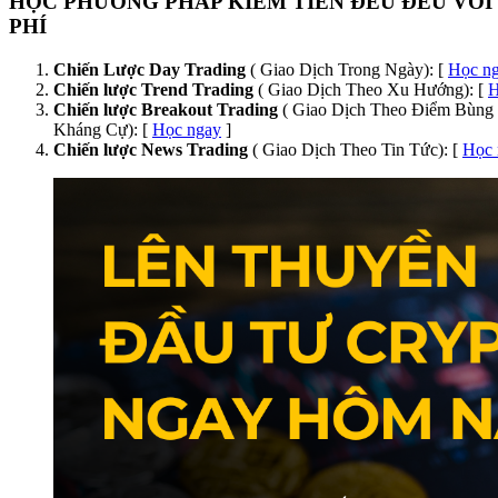
HỌC PHƯƠNG PHÁP KIẾM TIỀN ĐỀU ĐỀU VỚI
PHÍ
Chiến Lược Day Trading
( Giao Dịch Trong Ngày): [
Học n
Chiến lược Trend Trading
( Giao Dịch Theo Xu Hướng): [
H
Chiến lược Breakout Trading
( Giao Dịch Theo Điểm Bùng 
Kháng Cự): [
Học ngay
]
Chiến lược News Trading
( Giao Dịch Theo Tin Tức): [
Học 