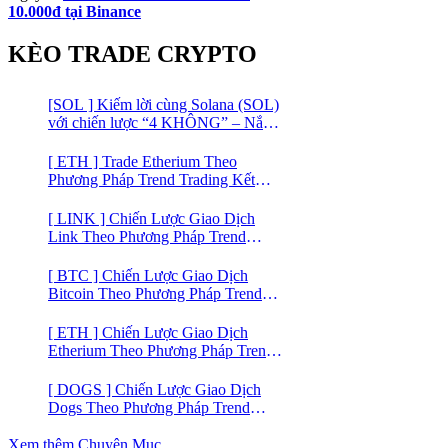
10.000đ tại Binance
KÈO TRADE CRYPTO
[SOL ] Kiếm lời cùng Solana (SOL)
với chiến lược “4 KHÔNG” – Nắm
bắt kênh xu hướng & Chia vốn hợp
lý
[ ETH ] Trade Etherium Theo
Phương Pháp Trend Trading Kết
Hợp Mô Hình Giá 2 Đáy
[ LINK ] Chiến Lược Giao Dịch
Link Theo Phương Pháp Trend
Trading
[ BTC ] Chiến Lược Giao Dịch
Bitcoin Theo Phương Pháp Trend
Trading
[ ETH ] Chiến Lược Giao Dịch
Etherium Theo Phương Pháp Trend
Trading
[ DOGS ] Chiến Lược Giao Dịch
Dogs Theo Phương Pháp Trend
Trading – Đồng Crypto Mới Niêm
Yết trên Binance
Xem thêm Chuyên Mục