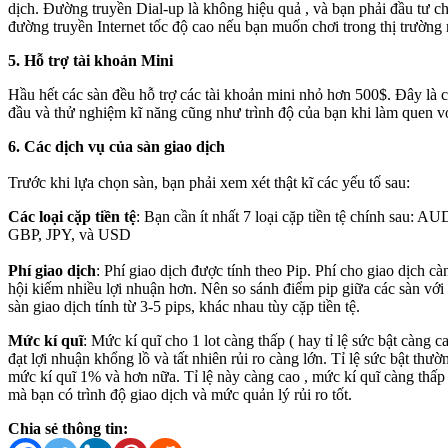
dịch. Đường truyền Dial-up là không hiệu quả , và bạn phải đầu tư ch
đường truyền Internet tốc độ cao nếu bạn muốn chơi trong thị trường 
5. Hỗ trợ tài khoản Mini
Hầu hết các sàn đều hỗ trợ các tài khoản mini nhỏ hơn 500$. Đây là c
đầu và thử nghiệm kĩ năng cũng như trình độ của bạn khi làm quen v
6. Các dịch vụ của sàn giao dịch
Trước khi lựa chọn sàn, bạn phải xem xét thật kĩ các yếu tố sau:
Các loại cặp tiền tệ
: Bạn cần ít nhất 7 loại cặp tiền tệ chính sau:
GBP, JPY, và USD
Phí giao dịch
: Phí giao dịch được tính theo Pip. Phí cho giao dịch c
hội kiếm nhiều lợi nhuận hơn. Nên so sánh điểm pip giữa các sàn với
sàn giao dịch tính từ 3-5 pips, khác nhau tùy cặp tiền tệ.
Mức kí quĩ
: Mức kí quĩ cho 1 lot càng thấp ( hay tỉ lệ sức bật càng c
đạt lợi nhuận khổng lồ và tất nhiên rủi ro càng lớn. Tỉ lệ sức bật th
mức kí quĩ 1% và hơn nữa. Tỉ lệ này càng cao , mức kí quĩ càng thấp t
mà bạn có trình độ giao dịch và mức quản lý rủi ro tốt.
Chia sẻ thông tin: