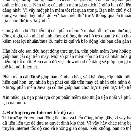
online hiệu quả. Nền tảng của phần mềm giao dịch là giúp bạn đặt l
dàng nhất. Vì vậy một phần mềm tốt rất quan trọng. Bạn nên chú ý 
dụng và thuận tiện nhất đối với bạn, nên thử trước thông qua tài khoả
lựa chọn được vừa ý nhất.
Chú ý đến chế độ hiển thị của phần mềm. Nó phải hỗ trợ bạn phương 
động tỉ giá, cập nhật nhanh chóng thông tin và hỗ trợ quản lý tiền ch
kiểm soát lợi nhuận/thua lỗ, mức kí quĩ và báo động khi bạn đến gần
Hầu hết các sàn đều hoạt động trực tuyến, trên phần mềm Java hoặc
giúp bạn cài đặt trên máy. Một sỗ phần mềm còn hỗ trợ cá nhân hóa 
hiển thị tốt nhất. Bên cạnh đó việc download dễ dàng sẽ giúp bạn giao
thể kết nối Internet.
Phần mềm cài đặt sẽ giúp bạn cá nhân hóa, và khả năng cập nhật thô
hiệu quả hơn, tuy nhiên bạn phải cài đặt trên máy cá nhân của mình để
Những phần mềm Java lại có thể giúp bạn chơi trực tuyến trực tiếp t
Xin nhắc lại, bạn phải lựa chọn phần mềm nào thuận tiện nhất và phù
tại của mình.
4. Đường truyền Internet tốc độ cao
Thị trường Forex hoạt động liên tục và biến động từng giây, vì vậy bạ
dữ liệu liên tục để đưa ra quyết định kịp thời. Vì vậy hãy chắc rằng
truyền Internet tốc độ cao và không gián đoạn. Nếu không, bạn có thể 