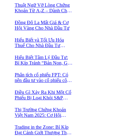
Thuật Ngữ Vỡ Lòng Chứng
Khoán Từ A-Z – Dành Cho
Người mới tìm hiểu
Đồng Đô La Mất Giá & Cơ
Hội Vàng Cho Nhà Đầu Tư
Hiểu Biết và Tối Ưu Hóa
Thuế Cho Nhà Đầu Tư
Chứng Khoán 📈
Hiểu Biết Tâm Lý Đầu Tư:
Bí Kíp Tránh “Bán Non, Giữ
Lỗ” Để Thành Công Trên
Thị Trường Chứng Khoán
Phân tích cổ phiếu FPT: Có
nên đầu tư vào cổ phiếu công
nghệ Việt Nam?
Điều Gì Xảy Ra Khi Một Cổ
Phiếu Bị Loại Khỏi S&P
500?
Thị Trường Chứng Khoán
Việt Nam 2025: Cơ Hội
Vàng Với ETF Theo Chỉ Số
Index 🤑
Trading in the Zone: Bí Kíp
Đạt Cảnh Giới Thượng Thừa