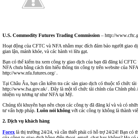
U.S. Commodity Futures Trading Commission
– http://www.cftc.
Hoạt động của CFTC và NFA nhằm mục đích đảm bảo người giao dịc
gian lận, mánh khóe, và các hành vi lừa gạt.
Bạn có thể kiểm tra xem công ty giao dịch của bạn đã đăng kí CFTC 
NFA chưa bằng cách tìm hiểu thông tin công ty trên website của NF
http://www.nfa.futures.org/ .
Tại Châu Âu, bạn cần kiềm tra các sàn giao dịch có thuộc tổ chức tà
http://www.fsa.gov.uk/ . Đây là một tổ chức tài chính của Chính phủ
nhiệm vụ tương tự như NFA tại Mỹ.
Chúng tôi khuyên bạn nên chọn các công ty đã đăng kí và và có nhữn
tư vấn hợp pháp.
Luôn nói không
với các công ty không là thành v
2. Dịch vụ khách hàng
Forex
là thị trường 24/24, và cần thiết phải có hỗ trợ 24/24! Bạn có t
của công ty giao dịch bằng điện thoại, email, chat hay không? Họ có đ