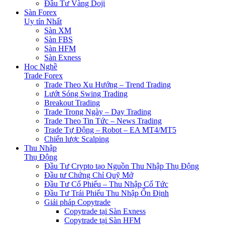
Đầu Tư Vàng Doji
Sàn Forex
Uy tín Nhất
Sàn XM
Sàn FBS
Sàn HFM
Sàn Exness
Học Nghề
Trade Forex
Trade Theo Xu Hướng – Trend Trading
Lướt Sóng Swing Trading
Breakout Trading
Trade Trong Ngày – Day Trading
Trade Theo Tin Tức – News Trading
Trade Tự Động – Robot – EA MT4/MT5
Chiến lược Scalping
Thu Nhập
Thụ Động
Đầu Tư Crypto tạo Nguồn Thu Nhập Thụ Động
Đầu tư Chứng Chỉ Quỹ Mở
Đầu Tư Cổ Phiếu – Thu Nhập Cổ Tức
Đầu Tư Trái Phiếu Thu Nhập Ổn Định
Giải pháp Copytrade
Copytrade tại Sàn Exness
Copytrade tại Sàn HFM