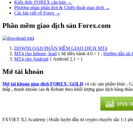
Kiến thức FOREX căn bản →
Phương pháp phân tích & Chiến thuật giao dịch →
Các bài viết về Forex →
Phần mềm giao dịch sàn Forex.com
DOWNLOAD PHẦN MỀM GIAO DỊCH MT4
MT4 cho Iphone, Ipad
{ hệ điều hành 4.0 ↑ } ;
Hướng dẫn tải 
MT4 cho Android
{ Android 2.1 ↑ }
Mở tài khoản
Mở tài khoản giao dịch FOREX, GOLD
và các sản phẩm khác , 
thấp , thanh khoản cao & Rebate theo khối lượng giao dịch hàng thán
FXVIET X2 Academy | Huấn luyện đầu tư crypto chuyên sâu 1:1 phù 