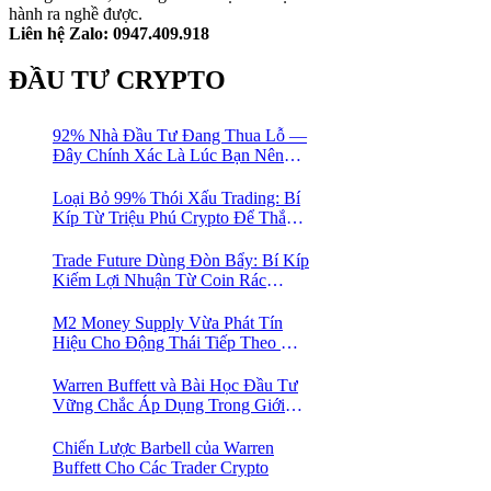
hành ra nghề được.
Liên hệ Zalo: 0947.409.918
ĐẦU TƯ CRYPTO
92% Nhà Đầu Tư Đang Thua Lỗ —
Đây Chính Xác Là Lúc Bạn Nên
Mua Vào
Loại Bỏ 99% Thói Xấu Trading: Bí
Kíp Từ Triệu Phú Crypto Để Thắng
Lớn!
Trade Future Dùng Đòn Bẩy: Bí Kíp
Kiếm Lợi Nhuận Từ Coin Rác
Trong Mùa Trâu | Chiến Lược Short
Bán Khống
M2 Money Supply Vừa Phát Tín
Hiệu Cho Động Thái Tiếp Theo Của
Bitcoin — Bí Mật Mà Các Bạn
Trader Đang Bỏ Lỡ! 🚀
Warren Buffett và Bài Học Đầu Tư
Vững Chắc Áp Dụng Trong Giới
Crypto
Chiến Lược Barbell của Warren
Buffett Cho Các Trader Crypto