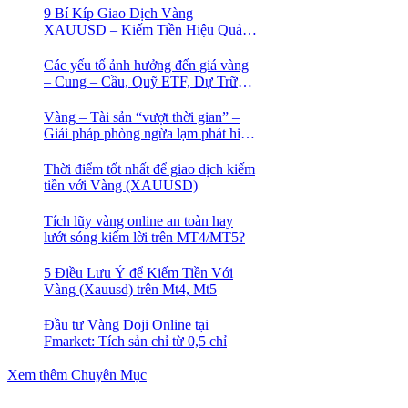
9 Bí Kíp Giao Dịch Vàng
XAUUSD – Kiếm Tiền Hiệu Quả
Cho Trader
Các yếu tố ảnh hưởng đến giá vàng
– Cung – Cầu, Quỹ ETF, Dự Trữ
Ngoại Hối
Vàng – Tài sản “vượt thời gian” –
Giải pháp phòng ngừa lạm phát hiệu
quả nhất
Thời điểm tốt nhất để giao dịch kiếm
tiền với Vàng (XAUUSD)
Tích lũy vàng online an toàn hay
lướt sóng kiếm lời trên MT4/MT5?
5 Điều Lưu Ý để Kiếm Tiền Với
Vàng (Xauusd) trên Mt4, Mt5
Đầu tư Vàng Doji Online tại
Fmarket: Tích sản chỉ từ 0,5 chỉ
Xem thêm Chuyên Mục