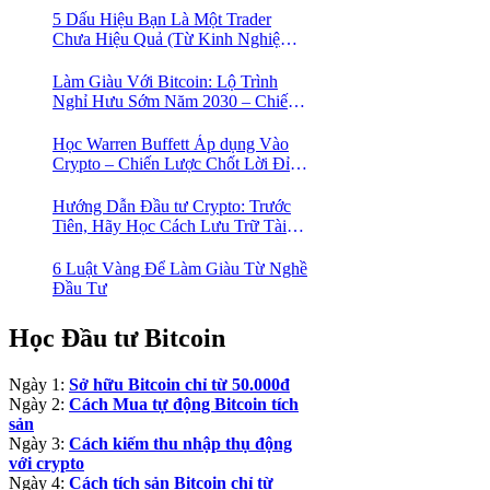
5 Dấu Hiệu Bạn Là Một Trader
Chưa Hiệu Quả (Từ Kinh Nghiệm
Của Một Người Từng Như Thế)
Làm Giàu Với Bitcoin: Lộ Trình
Nghỉ Hưu Sớm Năm 2030 – Chiến
Lược Hành Động! 🚀
Học Warren Buffett Áp dụng Vào
Crypto – Chiến Lược Chốt Lời Đỉnh
Cao Trong Mùa Trâu!
Hướng Dẫn Đầu tư Crypto: Trước
Tiên, Hãy Học Cách Lưu Trữ Tài
Sản An Toàn!
6 Luật Vàng Để Làm Giàu Từ Nghề
Đầu Tư
Học Đầu tư Bitcoin
Ngày 1:
Sở hữu Bitcoin chỉ từ 50.000đ
Ngày 2:
Cách Mua tự động Bitcoin tích
sản
Ngày 3:
Cách kiếm thu nhập thụ động
với crypto
Ngày 4:
Cách tích sản Bitcoin chỉ từ