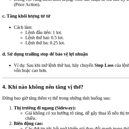
(Price Action).
c. Tăng khối lượng từ từ
Cách làm:
Lệnh đầu tiên: 1 lot.
Lệnh thứ hai: 0.5 lot.
Lệnh thứ ba: 0.25 lot.
d. Sử dụng trailing stop để bảo vệ lợi nhuận
Ví dụ: Sau khi mở lệnh thứ hai, hãy chuyển
Stop Loss
của lệnh
vốn hoặc cao hơn.
4. Khi nào không nên tăng vị thế?
Đừng bao giờ tăng thêm vị thế trong những tình huống sau:
Thị trường đi ngang (Sideway):
Giá không có xu hướng rõ ràng, dễ gây thua lỗ nếu thị t
chiều.
Biến động cao:
Các đợt tin tức bất ngờ khiến giá thay đổi mạnh trong thờ