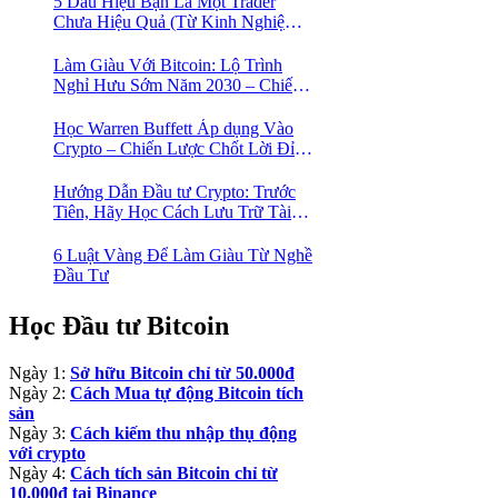
5 Dấu Hiệu Bạn Là Một Trader
Chưa Hiệu Quả (Từ Kinh Nghiệm
Của Một Người Từng Như Thế)
Làm Giàu Với Bitcoin: Lộ Trình
Nghỉ Hưu Sớm Năm 2030 – Chiến
Lược Hành Động! 🚀
Học Warren Buffett Áp dụng Vào
Crypto – Chiến Lược Chốt Lời Đỉnh
Cao Trong Mùa Trâu!
Hướng Dẫn Đầu tư Crypto: Trước
Tiên, Hãy Học Cách Lưu Trữ Tài
Sản An Toàn!
6 Luật Vàng Để Làm Giàu Từ Nghề
Đầu Tư
Học Đầu tư Bitcoin
Ngày 1:
Sở hữu Bitcoin chỉ từ 50.000đ
Ngày 2:
Cách Mua tự động Bitcoin tích
sản
Ngày 3:
Cách kiếm thu nhập thụ động
với crypto
Ngày 4:
Cách tích sản Bitcoin chỉ từ
10.000đ tại Binance