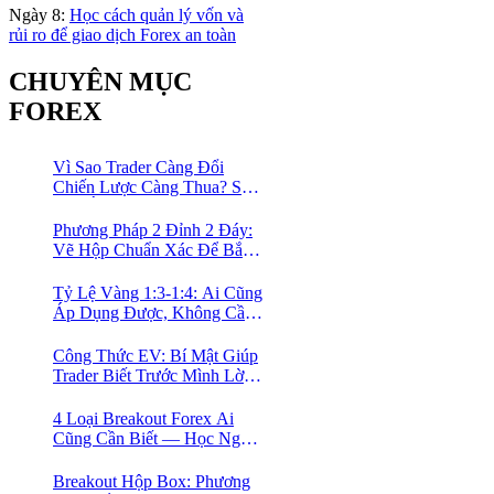
Ngày 8:
Học cách quản lý vốn và
rủi ro để giao dịch Forex an toàn
CHUYÊN MỤC
FOREX
Vì Sao Trader Càng Đổi
Chiến Lược Càng Thua? Sự
Thật Ít Ai Dám Thừa Nhận
Phương Pháp 2 Đỉnh 2 Đáy:
Vẽ Hộp Chuẩn Xác Để Bắt
Trọn Sóng Breakout Cho
Trader Forex
Tỷ Lệ Vàng 1:3-1:4: Ai Cũng
Áp Dụng Được, Không Cần
Kinh Nghiệm Nhiều
Công Thức EV: Bí Mật Giúp
Trader Biết Trước Mình Lời
Bao Nhiêu Mỗi Tháng
4 Loại Breakout Forex Ai
Cũng Cần Biết — Học Ngay
Khung Phân Loại Giúp
Trader Nhàn Mà Vẫn Ăn
Breakout Hộp Box: Phương