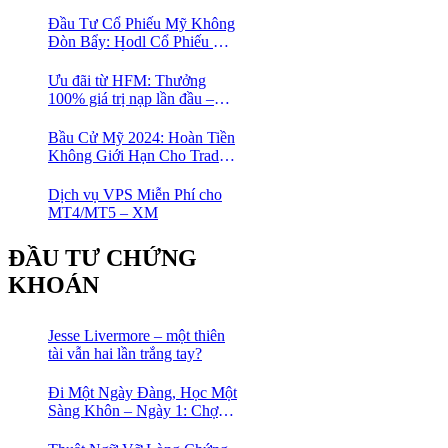
Đỉnh Cao Với Đòn Bẩy
1:1000
Đầu Tư Cổ Phiếu Mỹ Không
Đòn Bẩy: Hodl Cổ Phiếu Mỹ
Với HFM: Ít Tốn Công, Lợi
Nhuận Đều Đều | cổ phiếu
Ưu đãi từ HFM: Thưởng
CFD
100% giá trị nạp lần đầu –
Nạp 1 Được 2 – Chinh Phục
Thị Trường Ngay!
Bầu Cử Mỹ 2024: Hoàn Tiền
Không Giới Hạn Cho Trader
tại sàn XM
Dịch vụ VPS Miễn Phí cho
MT4/MT5 – XM
ĐẦU TƯ CHỨNG
KHOÁN
Jesse Livermore – một thiên
tài vẫn hai lần trắng tay?
Đi Một Ngày Đàng, Học Một
Sàng Khôn – Ngày 1: Chợ
Phố Cổ Istanbul