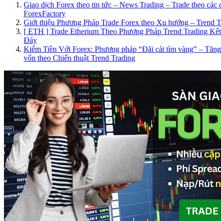
Giao dịch Forex theo tin tức – News Trading – Trade theo các c
ForexFactory
Giới thiệu Phương Pháp Trade Forex theo Xu hướng – Trend T
[ ETH ] Trade Etherium Theo Phương Pháp Trend Trading Kế
Đáy
Kiếm Tiền Với Forex: Phương pháp “Đãi cát tìm vàng” – Tăng 
vốn theo Chiến thuật Trend Trading