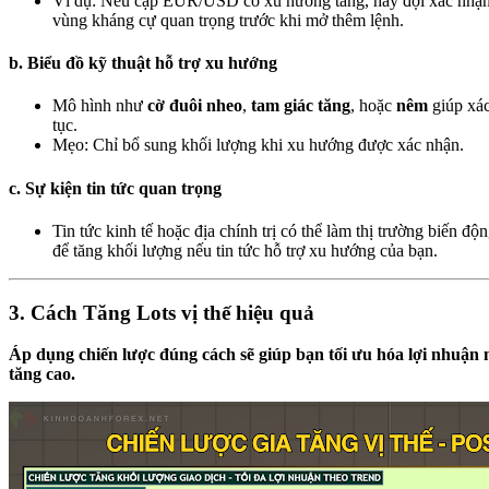
Ví dụ: Nếu cặp EUR/USD có xu hướng tăng, hãy đợi xác nhậ
vùng kháng cự quan trọng trước khi mở thêm lệnh.
b. Biểu đồ kỹ thuật hỗ trợ xu hướng
Mô hình như
cờ đuôi nheo
,
tam giác tăng
, hoặc
nêm
giúp xác
tục.
Mẹo: Chỉ bổ sung khối lượng khi xu hướng được xác nhận.
c. Sự kiện tin tức quan trọng
Tin tức kinh tế hoặc địa chính trị có thể làm thị trường biến đ
để tăng khối lượng nếu tin tức hỗ trợ xu hướng của bạn.
3. Cách Tăng Lots vị thế hiệu quả
Áp dụng chiến lược đúng cách sẽ giúp bạn tối ưu hóa lợi nhuận 
tăng cao.