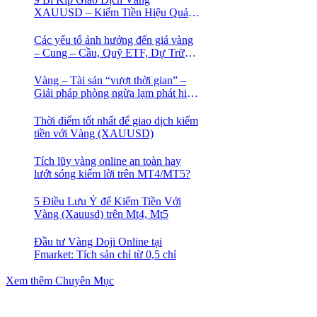
XAUUSD – Kiếm Tiền Hiệu Quả
Cho Trader
Các yếu tố ảnh hưởng đến giá vàng
– Cung – Cầu, Quỹ ETF, Dự Trữ
Ngoại Hối
Vàng – Tài sản “vượt thời gian” –
Giải pháp phòng ngừa lạm phát hiệu
quả nhất
Thời điểm tốt nhất để giao dịch kiếm
tiền với Vàng (XAUUSD)
Tích lũy vàng online an toàn hay
lướt sóng kiếm lời trên MT4/MT5?
5 Điều Lưu Ý để Kiếm Tiền Với
Vàng (Xauusd) trên Mt4, Mt5
Đầu tư Vàng Doji Online tại
Fmarket: Tích sản chỉ từ 0,5 chỉ
Xem thêm Chuyên Mục