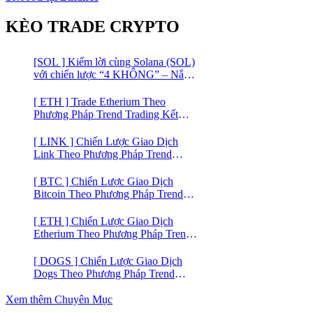
KÈO TRADE CRYPTO
[SOL ] Kiếm lời cùng Solana (SOL)
với chiến lược “4 KHÔNG” – Nắm
bắt kênh xu hướng & Chia vốn hợp
lý
[ ETH ] Trade Etherium Theo
Phương Pháp Trend Trading Kết
Hợp Mô Hình Giá 2 Đáy
[ LINK ] Chiến Lược Giao Dịch
Link Theo Phương Pháp Trend
Trading
[ BTC ] Chiến Lược Giao Dịch
Bitcoin Theo Phương Pháp Trend
Trading
[ ETH ] Chiến Lược Giao Dịch
Etherium Theo Phương Pháp Trend
Trading
[ DOGS ] Chiến Lược Giao Dịch
Dogs Theo Phương Pháp Trend
Trading – Đồng Crypto Mới Niêm
Yết trên Binance
Xem thêm Chuyên Mục