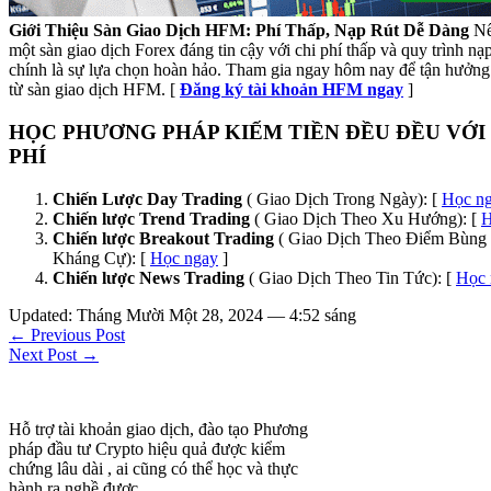
Giới Thiệu Sàn Giao Dịch HFM: Phí Thấp, Nạp Rút Dễ Dàng
Nế
một sàn giao dịch Forex đáng tin cậy với chi phí thấp và quy trình n
chính là sự lựa chọn hoàn hảo. Tham gia ngay hôm nay để tận hưởng 
từ sàn giao dịch HFM. [
Đăng ký tài khoản HFM ngay
]
HỌC PHƯƠNG PHÁP KIẾM TIỀN ĐỀU ĐỀU VỚI
PHÍ
Chiến Lược Day Trading
( Giao Dịch Trong Ngày): [
Học n
Chiến lược Trend Trading
( Giao Dịch Theo Xu Hướng): [
H
Chiến lược Breakout Trading
( Giao Dịch Theo Điểm Bùng 
Kháng Cự): [
Học ngay
]
Chiến lược News Trading
( Giao Dịch Theo Tin Tức): [
Học 
Updated: Tháng Mười Một 28, 2024 — 4:52 sáng
← Previous Post
Next Post →
Hỗ trợ tài khoản giao dịch, đào tạo Phương
pháp đầu tư Crypto hiệu quả được kiểm
chứng lâu dài , ai cũng có thể học và thực
hành ra nghề được.