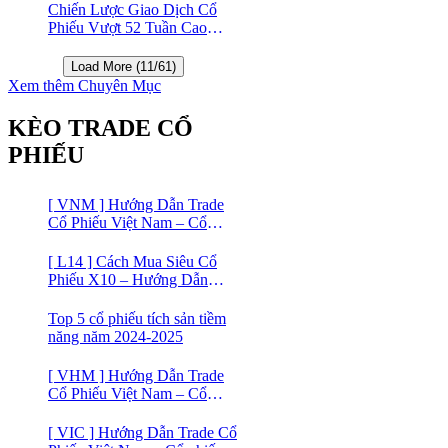
Chiến Lược Giao Dịch Cổ
Phiếu Vượt 52 Tuần Cao
Nhất | 52 Week High | Stock
Screener
Load More (11/61)
Xem thêm Chuyên Mục
KÈO TRADE CỔ
PHIẾU
[ VNM ] Hướng Dẫn Trade
Cổ Phiếu Việt Nam – Cổ
phiếu Vinamilk (VNM)
[ L14 ] Cách Mua Siêu Cổ
Phiếu X10 – Hướng Dẫn
Trade Cổ Phiếu Việt Nam –
Cổ phiếu BĐS Licogi 14
Top 5 cổ phiếu tích sản tiềm
năng năm 2024-2025
[ VHM ] Hướng Dẫn Trade
Cổ Phiếu Việt Nam – Cổ
phiếu BĐS VINHOMES
[ VIC ] Hướng Dẫn Trade Cổ