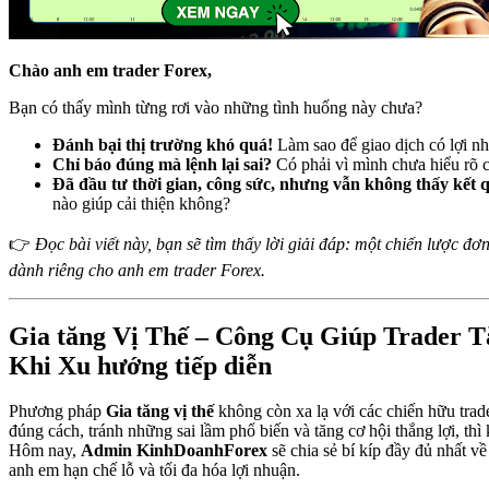
Chào anh em trader Forex,
Bạn có thấy mình từng rơi vào những tình huống này chưa?
Đánh bại thị trường khó quá!
Làm sao để giao dịch có lợi n
Chỉ báo đúng mà lệnh lại sai?
Có phải vì mình chưa hiểu rõ 
Đã đầu tư thời gian, công sức, nhưng vẫn không thấy kết 
nào giúp cải thiện không?
👉
Đọc bài viết này, bạn sẽ tìm thấy lời giải đáp: một chiến lược đ
dành riêng cho anh em trader Forex.
Gia tăng Vị Thế – Công Cụ Giúp Trader 
Khi Xu hướng tiếp diễn
Phương pháp
Gia tăng vị thế
không còn xa lạ với các chiến hữu tra
đúng cách, tránh những sai lầm phổ biến và tăng cơ hội thắng lợi, thì 
Hôm nay,
Admin KinhDoanhForex
sẽ chia sẻ bí kíp đầy đủ nhất v
anh em hạn chế lỗ và tối đa hóa lợi nhuận.