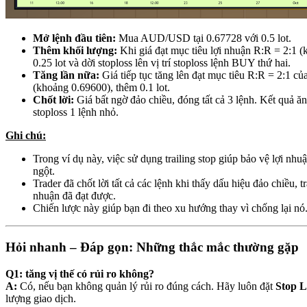
Mở lệnh đầu tiên:
Mua AUD/USD tại 0.67728 với 0.5 lot.
Thêm khối lượng:
Khi giá đạt mục tiêu lợi nhuận R:R = 2:1 
0.25 lot và dời stoploss lên vị trí stoploss lệnh BUY thứ hai.
Tăng lần nữa:
Giá tiếp tục tăng lên đạt mục tiêu R:R = 2:1 củ
(khoảng 0.69600), thêm 0.1 lot.
Chốt lời:
Giá bất ngờ đảo chiều, đóng tất cả 3 lệnh. Kết quả ăn
stoploss 1 lệnh nhỏ.
Ghi chú:
Trong ví dụ này, việc sử dụng trailing stop giúp bảo vệ lợi nhu
ngột.
Trader đã chốt lời tất cả các lệnh khi thấy dấu hiệu đảo chiều, t
nhuận đã đạt được.
Chiến lược này giúp bạn đi theo xu hướng thay vì chống lại nó
Hỏi nhanh – Đáp gọn: Những thắc mắc thường gặp
Q1: tăng vị thế có rủi ro không?
A:
Có, nếu bạn không quản lý rủi ro đúng cách. Hãy luôn đặt
Stop L
lượng giao dịch.