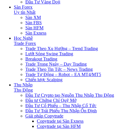
Đầu Tư Vàng Doji
Sàn Forex
Uy tín Nhất
Sàn XM
Sàn FBS
Sàn HFM
Sàn Exness
Học Nghề
Trade Forex
Trade Theo Xu Hướng – Trend Trading
Lướt Sóng Swing Trading
Breakout Trading
Trade Trong Ngày – Day Trading
Trade Theo Tin Tức – News Trading
Trade Tự Động – Robot – EA MT4/MT5
Chiến lược Scalping
Thu Nhập
Thụ Động
Đầu Tư Crypto tạo Nguồn Thu Nhập Thụ Động
Đầu tư Chứng Chỉ Quỹ Mở
Đầu Tư Cổ Phiếu – Thu Nhập Cổ Tức
Đầu Tư Trái Phiếu Thu Nhập Ổn Định
Giải pháp Copytrade
Copytrade tại Sàn Exness
Copytrade tại Sàn HFM