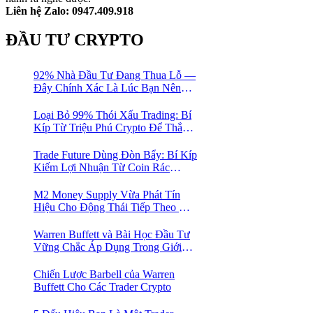
Liên hệ Zalo: 0947.409.918
ĐẦU TƯ CRYPTO
92% Nhà Đầu Tư Đang Thua Lỗ —
Đây Chính Xác Là Lúc Bạn Nên
Mua Vào
Loại Bỏ 99% Thói Xấu Trading: Bí
Kíp Từ Triệu Phú Crypto Để Thắng
Lớn!
Trade Future Dùng Đòn Bẩy: Bí Kíp
Kiếm Lợi Nhuận Từ Coin Rác
Trong Mùa Trâu | Chiến Lược Short
Bán Khống
M2 Money Supply Vừa Phát Tín
Hiệu Cho Động Thái Tiếp Theo Của
Bitcoin — Bí Mật Mà Các Bạn
Trader Đang Bỏ Lỡ! 🚀
Warren Buffett và Bài Học Đầu Tư
Vững Chắc Áp Dụng Trong Giới
Crypto
Chiến Lược Barbell của Warren
Buffett Cho Các Trader Crypto