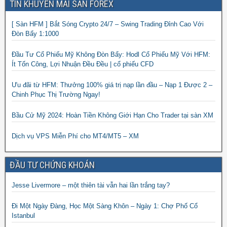
TIN KHUYẾN MÃI SÀN FOREX
[ Sàn HFM ] Bắt Sóng Crypto 24/7 – Swing Trading Đỉnh Cao Với
Đòn Bẩy 1:1000
Đầu Tư Cổ Phiếu Mỹ Không Đòn Bẩy: Hodl Cổ Phiếu Mỹ Với HFM:
Ít Tốn Công, Lợi Nhuận Đều Đều | cổ phiếu CFD
Ưu đãi từ HFM: Thưởng 100% giá trị nạp lần đầu – Nạp 1 Được 2 –
Chinh Phục Thị Trường Ngay!
Bầu Cử Mỹ 2024: Hoàn Tiền Không Giới Hạn Cho Trader tại sàn XM
Dịch vụ VPS Miễn Phí cho MT4/MT5 – XM
ĐẦU TƯ CHỨNG KHOÁN
Jesse Livermore – một thiên tài vẫn hai lần trắng tay?
Đi Một Ngày Đàng, Học Một Sàng Khôn – Ngày 1: Chợ Phố Cổ
Istanbul