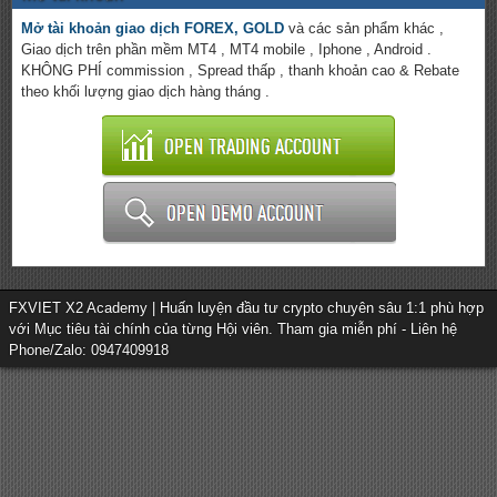
Mở tài khoản giao dịch FOREX, GOLD
và các sản phẩm khác ,
Giao dịch trên phần mềm MT4 , MT4 mobile , Iphone , Android .
KHÔNG PHÍ commission , Spread thấp , thanh khoản cao & Rebate
theo khối lượng giao dịch hàng tháng .
FXVIET X2 Academy | Huấn luyện đầu tư crypto chuyên sâu 1:1 phù hợp
với Mục tiêu tài chính của từng Hội viên. Tham gia miễn phí - Liên hệ
Phone/Zalo: 0947409918