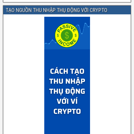
TẠO NGUỒN THU NHẬP THỤ ĐỘNG VỚI CRYPTO