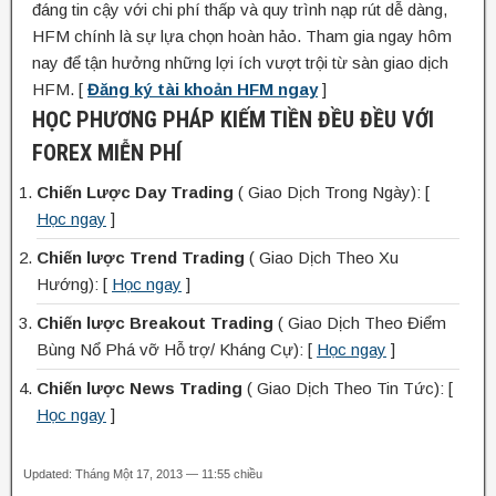
đáng tin cậy với chi phí thấp và quy trình nạp rút dễ dàng,
HFM chính là sự lựa chọn hoàn hảo. Tham gia ngay hôm
nay để tận hưởng những lợi ích vượt trội từ sàn giao dịch
HFM. [
Đăng ký tài khoản HFM ngay
]
HỌC PHƯƠNG PHÁP KIẾM TIỀN ĐỀU ĐỀU VỚI
FOREX MIỄN PHÍ
Chiến Lược Day Trading
( Giao Dịch Trong Ngày): [
Học ngay
]
Chiến lược Trend Trading
( Giao Dịch Theo Xu
Hướng): [
Học ngay
]
Chiến lược Breakout Trading
( Giao Dịch Theo Điểm
Bùng Nổ Phá vỡ Hỗ trợ/ Kháng Cự): [
Học ngay
]
Chiến lược News Trading
( Giao Dịch Theo Tin Tức): [
Học ngay
]
Updated: Tháng Một 17, 2013 — 11:55 chiều