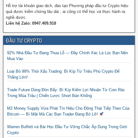
Hỗ trợ tài khoản giao dịch, đào tạo Phương pháp đầu tư Crypto hiệu
quả được kiểm chứng lâu dài , ai cũng có thể học và thực hành ra
nghề được.
Liên hệ Zalo: 0947.409.918
ĐẦU TƯ CRYPTO
92% Nhà Đầu Tư Đang Thua Lỗ — Đây Chính Xác Là Lúc Bạn Nên
Mua Vào
Loại Bỏ 99% Thói Xấu Trading: Bí Kíp Từ Triệu Phú Crypto Để
Thắng Lớn!
Trade Future Dùng Đòn Bẩy: Bí Kíp Kiếm Lợi Nhuận Từ Coin Rác
Trong Mùa Trâu | Chiến Lược Short Bán Khống
M2 Money Supply Vừa Phát Tín Hiệu Cho Động Thái Tiếp Theo Của
Bitcoin — Bí Mật Mà Các Bạn Trader Đang Bỏ Lỡ!
Warren Buffett và Bài Học Đầu Tư Vững Chắc Áp Dụng Trong Giới
Crypto