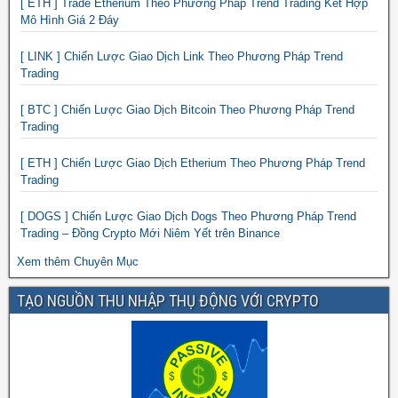
[ ETH ] Trade Etherium Theo Phương Pháp Trend Trading Kết Hợp
Mô Hình Giá 2 Đáy
[ LINK ] Chiến Lược Giao Dịch Link Theo Phương Pháp Trend
Trading
[ BTC ] Chiến Lược Giao Dịch Bitcoin Theo Phương Pháp Trend
Trading
[ ETH ] Chiến Lược Giao Dịch Etherium Theo Phương Pháp Trend
Trading
[ DOGS ] Chiến Lược Giao Dịch Dogs Theo Phương Pháp Trend
Trading – Đồng Crypto Mới Niêm Yết trên Binance
Xem thêm Chuyên Mục
TẠO NGUỒN THU NHẬP THỤ ĐỘNG VỚI CRYPTO