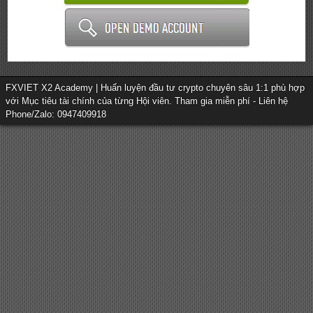
FXVIET X2 Academy | Huấn luyện đầu tư crypto chuyên sâu 1:1 phù hợp
với Mục tiêu tài chính của từng Hội viên. Tham gia miễn phí - Liên hệ
Phone/Zalo: 0947409918