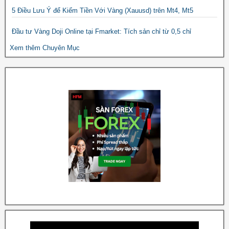
5 Điều Lưu Ý để Kiếm Tiền Với Vàng (Xauusd) trên Mt4, Mt5
Đầu tư Vàng Doji Online tại Fmarket: Tích sản chỉ từ 0,5 chỉ
Xem thêm Chuyên Mục