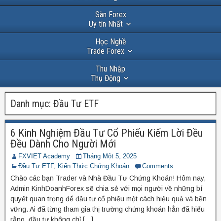
Sàn Forex
Uy tín Nhất
Học Nghề
Trade Forex
Thu Nhập
Thụ Động
Danh mục:
Đầu Tư ETF
6 Kinh Nghiệm Đầu Tư Cổ Phiếu Kiếm Lời Đều
Đều Dành Cho Người Mới
FXVIET Academy
Tháng Một 5, 2025
Đầu Tư ETF
,
Kiến Thức Chứng Khoán
Comments
Chào các bạn Trader và Nhà Đầu Tư Chứng Khoán! Hôm nay,
Admin KinhDoanhForex sẽ chia sẻ với mọi người về những bí
quyết quan trọng để đầu tư cổ phiếu một cách hiệu quả và bền
vững. Ai đã từng tham gia thị trường chứng khoán hẳn đã hiểu
rằng, đầu tư không chỉ […]