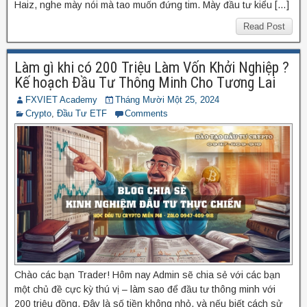
Haiz, nghe mày nói mà tao muốn đứng tim. Mày đầu tư kiểu […]
Read Post
Làm gì khi có 200 Triệu Làm Vốn Khởi Nghiệp ?
Kế hoạch Đầu Tư Thông Minh Cho Tương Lai
FXVIET Academy
Tháng Mười Một 25, 2024
Crypto
,
Đầu Tư ETF
Comments
Chào các bạn Trader! Hôm nay Admin sẽ chia sẻ với các bạn
một chủ đề cực kỳ thú vị – làm sao để đầu tư thông minh với
200 triệu đồng. Đây là số tiền không nhỏ, và nếu biết cách sử