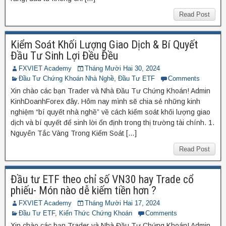
Read Post
Kiểm Soát Khối Lượng Giao Dịch & Bí Quyết
Đầu Tư Sinh Lợi Đều Đều
FXVIET Academy
Tháng Mười Hai 30, 2024
Đầu Tư Chứng Khoán Nhà Nghề
,
Đầu Tư ETF
Comments
Xin chào các bạn Trader và Nhà Đầu Tư Chứng Khoán! Admin
KinhDoanhForex đây. Hôm nay mình sẽ chia sẻ những kinh
nghiệm “bí quyết nhà nghề” về cách kiểm soát khối lượng giao
dịch và bí quyết để sinh lời ổn định trong thị trường tài chính. 1.
Nguyên Tắc Vàng Trong Kiểm Soát […]
Read Post
Đầu tư ETF theo chỉ số VN30 hay Trade cổ
phiếu- Món nào dễ kiếm tiền hơn ?
FXVIET Academy
Tháng Mười Hai 17, 2024
Đầu Tư ETF
,
Kiến Thức Chứng Khoán
Comments
Xin chào các bạn Trader và Nhà Đầu Tư Chứng Khoán! Admin