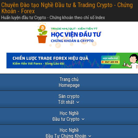
Chuyên Đào tạo Nghề Đầu tư & Trading Crypto - Chứng
Khoán - Forex
Huấn luyện đầu tư Crypto - Chứng khoán theo chỉ số Index
Trang chủ
Homepage
Sàn crypto
Tốt nhất
Học Nghề
Đầu tư Crypto
Học Nghề
Đầu Tư Chứng Khoán