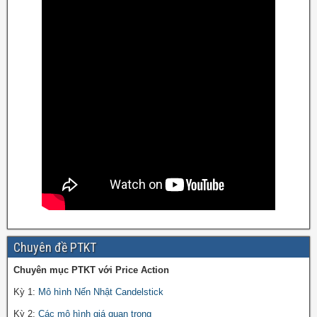
Chuyên đề PTKT
Chuyên mục PTKT với Price Action
Kỳ 1:
Mô hình Nến Nhật Candelstick
Kỳ 2:
Các mô hình giá quan trọng