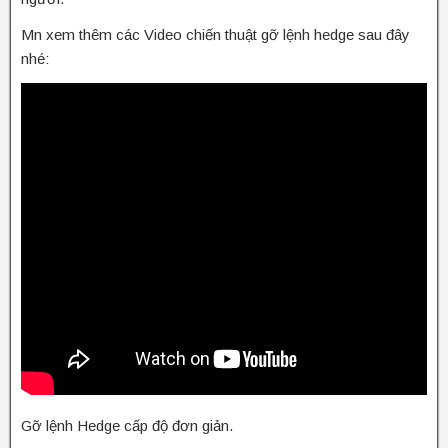
Mn xem thêm các Video chiến thuật gỡ lệnh hedge sau đây
nhé:
Gỡ lệnh Hedge cấp độ đơn giản.