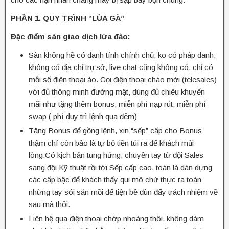
PHẦN 1. QUY TRÌNH “LÙA GÀ”
Đặc điểm sàn giao dịch lừa đảo:
Sàn không hề có danh tính chính chủ, ko có pháp danh,
không có địa chỉ trụ sở, live chat cũng không có, chỉ có
mỗi số điện thoại ảo. Gọi điện thoại chào mời (telesales)
với đủ thông minh đường mật, dùng đủ chiêu khuyến
mãi như tặng thêm bonus, miễn phí nạp rút, miễn phí
swap ( phí duy trì lệnh qua đêm)
Tặng Bonus để gồng lệnh, xin “sếp” cấp cho Bonus
thậm chí còn bảo là tự bỏ tiền túi ra để khách mủi
lòng.Có kịch bản tung hứng, chuyền tay từ đội Sales
sang đội Kỹ thuật rồi tới Sếp cấp cao, toàn là dàn dựng
các cấp bậc để khách thấy qui mô chứ thực ra toàn
những tay sói săn mồi để tiện bề đùn đẩy trách nhiệm về
sau mà thôi.
Liên hệ qua điện thoại chớp nhoáng thôi, không dám