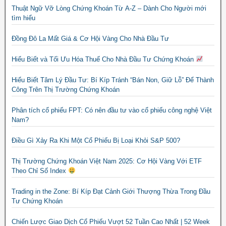
Thuật Ngữ Vỡ Lòng Chứng Khoán Từ A-Z – Dành Cho Người mới
tìm hiểu
Đồng Đô La Mất Giá & Cơ Hội Vàng Cho Nhà Đầu Tư
Hiểu Biết và Tối Ưu Hóa Thuế Cho Nhà Đầu Tư Chứng Khoán
Hiểu Biết Tâm Lý Đầu Tư: Bí Kíp Tránh “Bán Non, Giữ Lỗ” Để Thành
Công Trên Thị Trường Chứng Khoán
Phân tích cổ phiếu FPT: Có nên đầu tư vào cổ phiếu công nghệ Việt
Nam?
Điều Gì Xảy Ra Khi Một Cổ Phiếu Bị Loại Khỏi S&P 500?
Thị Trường Chứng Khoán Việt Nam 2025: Cơ Hội Vàng Với ETF
Theo Chỉ Số Index
Trading in the Zone: Bí Kíp Đạt Cảnh Giới Thượng Thừa Trong Đầu
Tư Chứng Khoán
Chiến Lược Giao Dịch Cổ Phiếu Vượt 52 Tuần Cao Nhất | 52 Week