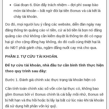
Giai đoạn 6. Đùn đẩy trách nhiệm – đợi phí swap bào
mòn tài khoản – bất ngờ đòi lại tiền Bonus và cái kết là
cháy tài khoản.
Do đó, mọi người lưu ý rằng các website, diễn đàn ngày nay
đăng thông tin quảng cáo vì tiền, cứ ai bỏ tiền là bọn nó đăng
quảng cáo chứ không cần kiểm duyệt là thông tin đó có nguy
hại gì cho cộng đồng hay không, do đó cuối cùng thiệt hại là
do NĐT phải gánh chịu, ngậm đắng nuốt cay mà cho qua.
PHẦN 2. TỰ CỨU TÀI KHOẢN.
Để tự cứu tài khoản, nhà đầu tư cần bình tĩnh thực hiện
theo quy trình sau đây:
Bước 1. Đánh giá chính xác thực trạng tài khoản hiện có
Cần tính toán chính xác số vốn còn lại thực có, không bao
gồm Bonus bởi vì Bonus chính là cái bẫy mồi nhử, Bonus sẽ
bị hết hạn và thu hồi hoặc bị lấy lại bất cứ lúc nào khi tài khoản
đã sử dụng hết phần vốn ký quỹ.