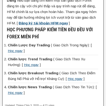
Dàng
Nếu bạn đang tìm kiếm một sàn giao dịch Forex
đáng tin cậy với chi phí thấp và quy trình nạp rút dễ dàng,
HFM chính là sự lựa chọn hoàn hảo. Tham gia ngay hôm
nay để tận hưởng những lợi ích vượt trội từ sàn giao dịch
HFM. [
Đăng ký tài khoản HFM ngay
]
HỌC PHƯƠNG PHÁP KIẾM TIỀN ĐỀU ĐỀU VỚI
FOREX MIỄN PHÍ
Chiến Lược Day Trading
( Giao Dịch Trong Ngày): [
Học ngay
]
Chiến lược Trend Trading
( Giao Dịch Theo Xu
Hướng): [
Học ngay
]
Chiến lược Breakout Trading
( Giao Dịch Theo Điểm
Bùng Nổ Phá vỡ Hỗ trợ/ Kháng Cự): [
Học ngay
]
Chiến lược News Trading
( Giao Dịch Theo Tin Tức): [
Học ngay
]
Updated: Tháng Chín 3, 2020 — 4:21 sáng