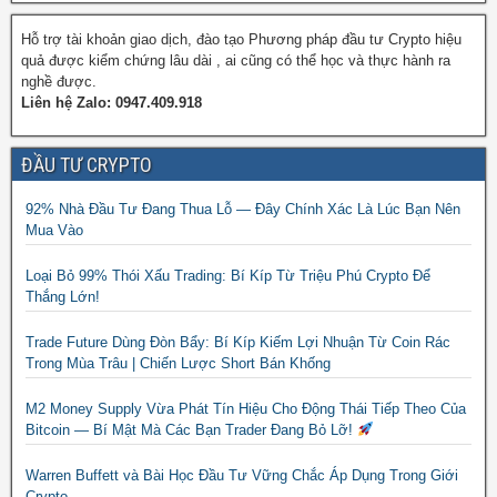
Hỗ trợ tài khoản giao dịch, đào tạo Phương pháp đầu tư Crypto hiệu
quả được kiểm chứng lâu dài , ai cũng có thể học và thực hành ra
nghề được.
Liên hệ Zalo: 0947.409.918
ĐẦU TƯ CRYPTO
92% Nhà Đầu Tư Đang Thua Lỗ — Đây Chính Xác Là Lúc Bạn Nên
Mua Vào
Loại Bỏ 99% Thói Xấu Trading: Bí Kíp Từ Triệu Phú Crypto Để
Thắng Lớn!
Trade Future Dùng Đòn Bẩy: Bí Kíp Kiếm Lợi Nhuận Từ Coin Rác
Trong Mùa Trâu | Chiến Lược Short Bán Khống
M2 Money Supply Vừa Phát Tín Hiệu Cho Động Thái Tiếp Theo Của
Bitcoin — Bí Mật Mà Các Bạn Trader Đang Bỏ Lỡ!
Warren Buffett và Bài Học Đầu Tư Vững Chắc Áp Dụng Trong Giới
Crypto