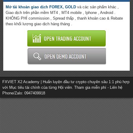
Mở tài khoản giao dịch FOREX, GOLD
và các sản phẩm khác ,
Giao dịch trên phần mềm MT4 , MT4 mobile , Iphone , Android .
KHÔNG PHÍ commission , Spread thấp , thanh khoản cao & Rebate
theo khối lượng giao dịch hàng tháng .
FXVIET X2 Academy | Huấn luyện đầu tư crypto chuyên sâu 1:1 phù hợp
với Mục tiêu tài chính của từng Hội viên. Tham gia miễn phí - Liên hệ
Phone/Zalo: 0947409918