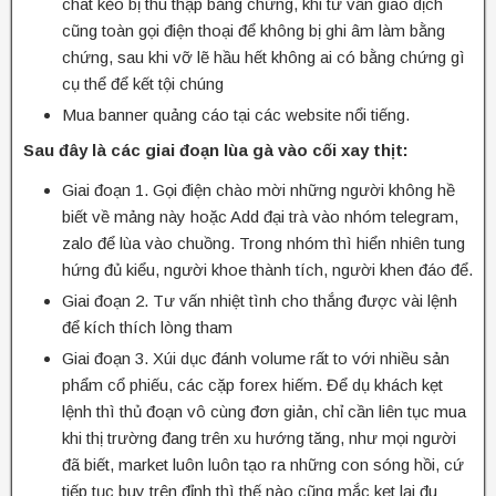
chat kẻo bị thu thập bằng chứng, khi tư vấn giao dịch
cũng toàn gọi điện thoại để không bị ghi âm làm bằng
chứng, sau khi vỡ lẽ hầu hết không ai có bằng chứng gì
cụ thể để kết tội chúng
Mua banner quảng cáo tại các website nổi tiếng.
Sau đây là các giai đoạn lùa gà vào cối xay thịt:
Giai đoạn 1. Gọi điện chào mời những người không hề
biết về mảng này hoặc Add đại trà vào nhóm telegram,
zalo để lùa vào chuồng. Trong nhóm thì hiển nhiên tung
hứng đủ kiểu, người khoe thành tích, người khen đáo để.
Giai đoạn 2. Tư vấn nhiệt tình cho thắng được vài lệnh
để kích thích lòng tham
Giai đoạn 3. Xúi dục đánh volume rất to với nhiều sản
phẩm cổ phiếu, các cặp forex hiếm. Để dụ khách kẹt
lệnh thì thủ đoạn vô cùng đơn giản, chỉ cần liên tục mua
khi thị trường đang trên xu hướng tăng, như mọi người
đã biết, market luôn luôn tạo ra những con sóng hồi, cứ
tiếp tục buy trên đỉnh thì thế nào cũng mắc kẹt lại đu