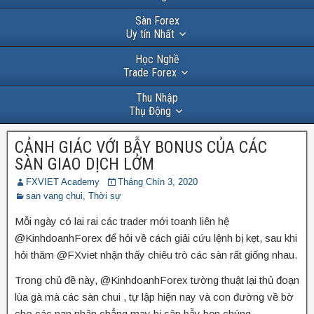
Sàn Forex
Uy tín Nhất
Học Nghề
Trade Forex
Thu Nhập
Thụ Động
CẢNH GIÁC VỚI BẪY BONUS CỦA CÁC
SÀN GIAO DỊCH LỞM
FXVIET Academy
Tháng Chín 3, 2020
san vang chui
,
Thời sự
Mỗi ngày có lai rai các trader mới toanh liên hệ
@KinhdoanhForex để hỏi về cách giải cứu lệnh bị kẹt, sau khi
hỏi thăm @FXviet nhận thấy chiêu trò các sàn rất giống nhau.
Trong chủ đề này, @KinhdoanhForex tường thuật lại thủ đoạn
lùa gà mà các sàn chui , tự lập hiện nay và con đường về bờ
cho các nạn nhân chẳng may bị sập bẫy bọn chúng.