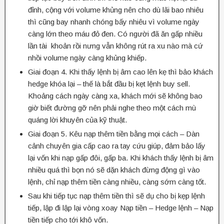
đỉnh, cộng với volume khủng nên cho dù lãi bao nhiêu
thì cũng bay nhanh chóng bấy nhiêu vì volume ngày
càng lớn theo máu đỏ đen. Có người đã ăn gấp nhiều
lần tài khoản rồi nưng vẫn không rút ra xu nào mà cứ
nhồi volume ngày càng khủng khiếp.
Giai đoạn 4. Khi thấy lệnh bị âm cao lên kẹ thì bảo khách
hedge khóa lại – thế là bắt đầu bị kẹt lệnh buy sell.
Khoảng cách ngày càng xa, khách mới sẽ không bao
giờ biết đường gỡ nên phải nghe theo một cách mù
quáng lời khuyên của kỹ thuật.
Giai đoạn 5. Kêu nạp thêm tiền bằng mọi cách – Dàn
cảnh chuyên gia cấp cao ra tay cứu giúp, đảm bảo lấy
lại vốn khi nạp gấp đôi, gấp ba. Khi khách thấy lệnh bị âm
nhiều quá thì bọn nó sẽ dặn khách đừng động gì vào
lệnh, chỉ nạp thêm tiền càng nhiều, càng sớm càng tốt.
Sau khi tiếp tục nạp thêm tiền thì sẽ dụ cho bị kẹp lệnh
tiếp, lập đi lập lại vòng xoay Nạp tiền – Hedge lệnh – Nạp
tiền tiếp cho tới khô vốn.