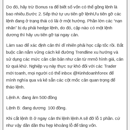
Do đó, hãy trừ Bonus ra để biết số vốn có thể gồng lệnh là
bao nhiêu.Bước 2. Sếp thứ tự ưu tiên gỡ lệnhƯu tiên gỡ các
lệnh đang ở trạng thái có lãi ở một hướng. Phần lớn các “nạn
nhân” bị dụ phải hedge lệnh, do đó, cặp nào có một lệnh
dương thì hãy ưu tiên gỡ tại ngay cản.
Làm sao để xác định cản thì dĩ nhiên phải học cấp tốc rồi. Bắt
buộc cần nắm vững cách kẻ đường Trendline xu hướng và
sử dụng các mức cản căn bản như cản từ mmô hình giá, cản
từ quá khứ. Nghiệp vụ này thực sự khó đối với các Trader
mới toanh, mọi người có thể inbox @Kinhdoanhforex để
mình nghía qua và kẻ sẵn các cột mốc cản quan trọng để
tháo lệnh.
Lệnh A: đang âm 500 đồng
Lệnh B: đang dương 100 đồng.
Khi cắt lệnh B ở ngay cản thi lệnh lệnh A sẽ đỡ lỗ 1 phần. cứ
như vậy dần dần thu hẹp khoảng lỗ để tăng vốn.