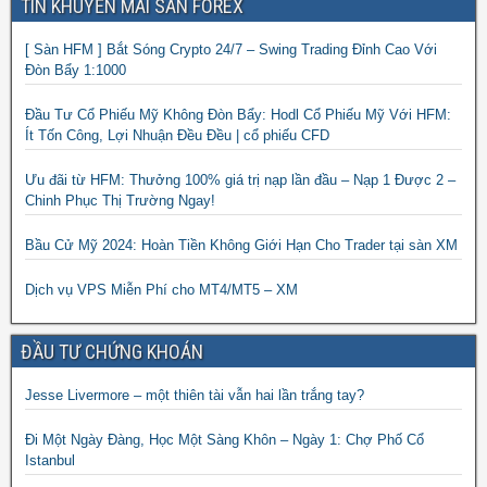
TIN KHUYẾN MÃI SÀN FOREX
[ Sàn HFM ] Bắt Sóng Crypto 24/7 – Swing Trading Đỉnh Cao Với
Đòn Bẩy 1:1000
Đầu Tư Cổ Phiếu Mỹ Không Đòn Bẩy: Hodl Cổ Phiếu Mỹ Với HFM:
Ít Tốn Công, Lợi Nhuận Đều Đều | cổ phiếu CFD
Ưu đãi từ HFM: Thưởng 100% giá trị nạp lần đầu – Nạp 1 Được 2 –
Chinh Phục Thị Trường Ngay!
Bầu Cử Mỹ 2024: Hoàn Tiền Không Giới Hạn Cho Trader tại sàn XM
Dịch vụ VPS Miễn Phí cho MT4/MT5 – XM
ĐẦU TƯ CHỨNG KHOÁN
Jesse Livermore – một thiên tài vẫn hai lần trắng tay?
Đi Một Ngày Đàng, Học Một Sàng Khôn – Ngày 1: Chợ Phố Cổ
Istanbul