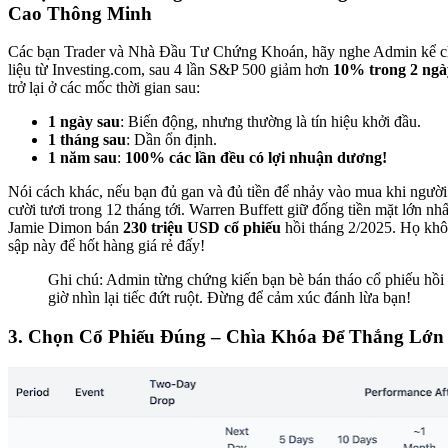
Cao Thông Minh
Các bạn Trader và Nhà Đầu Tư Chứng Khoán, hãy nghe Admin kể ch
liệu từ Investing.com, sau 4 lần S&P 500 giảm hơn
10% trong 2 ngà
trở lại ở các mốc thời gian sau:
1 ngày sau
: Biến động, nhưng thường là tín hiệu khởi đầu.
1 tháng sau
: Dần ổn định.
1 năm sau
:
100% các lần đều có lợi nhuận dương!
Nói cách khác, nếu bạn đủ gan và đủ tiền để nhảy vào mua khi người 
cười tươi trong 12 tháng tới. Warren Buffett giữ đống tiền mặt lớn nhấ
Jamie Dimon bán
230 triệu USD cổ phiếu
hồi tháng 2/2025. Họ khô
sập này để hốt hàng giá rẻ đấy!
Ghi chú: Admin từng chứng kiến bạn bè bán tháo cổ phiếu h
giờ nhìn lại tiếc đứt ruột. Đừng để cảm xúc đánh lừa bạn!
3. Chọn Cổ Phiếu Đúng – Chìa Khóa Để Thắng Lớn