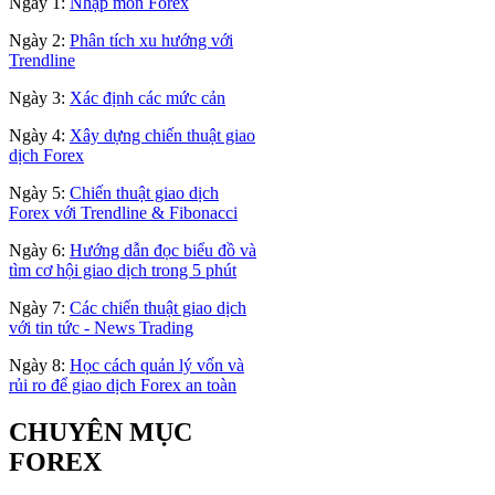
Ngày 1:
Nhập môn Forex
Ngày 2:
Phân tích xu hướng với
Trendline
Ngày 3:
Xác định các mức cản
Ngày 4:
Xây dựng chiến thuật giao
dịch Forex
Ngày 5:
Chiến thuật giao dịch
Forex với Trendline & Fibonacci
Ngày 6:
Hướng dẫn đọc biểu đồ và
tìm cơ hội giao dịch trong 5 phút
Ngày 7:
Các chiến thuật giao dịch
với tin tức - News Trading
Ngày 8:
Học cách quản lý vốn và
rủi ro để giao dịch Forex an toàn
CHUYÊN MỤC
FOREX