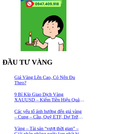
ĐẦU TƯ VÀNG
Giá Vàng Lên Cao, Có Nên Đu
Theo?
9 Bí Kíp Giao Dịch Vàng
XAUUSD – Kiếm Tiền Hiệu Quả
Cho Trader
Các yếu tố ảnh hưởng đến giá vàng
– Cung – Cầu, Quỹ ETF, Dự Trữ
Ngoại Hối
Vàng – Tài sản “vượt thời gian” –
Giải pháp phòng ngừa lạm phát hiệu