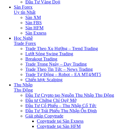
Đầu Tư Vàng Doji
Sàn Forex
Uy tín Nhất
Sàn XM
Sàn FBS
Sàn HFM
Sàn Exness
Học Nghề
Trade Forex
Trade Theo Xu Hướng – Trend Trading
Lướt Sóng Swing Trading
Breakout Trading
Trade Trong Ngày – Day Trading
Trade Theo Tin Tức – News Trading
Trade Tự Động – Robot – EA MT4/MT5
Chiến lược Scalping
Thu Nhập
Thụ Động
Đầu Tư Crypto tạo Nguồn Thu Nhập Thụ Động
Đầu tư Chứng Chỉ Quỹ Mở
Đầu Tư Cổ Phiếu – Thu Nhập Cổ Tức
Đầu Tư Trái Phiếu Thu Nhập Ổn Định
Giải pháp Copytrade
Copytrade tại Sàn Exness
Copytrade tại Sàn HFM