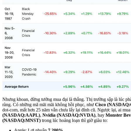
Nhưng khoan, đừng tưởng mua đại là thắng. Thị trường sập là lúc phâ
ràng. Có những mã mãi mãi không hồi phục, như
Cisco (NASDAQ
dot-com, mất hơn 25 năm vẫn chưa lấy lại đỉnh cũ. Ngược lại, ai mu
(NASDAQ:AAPL)
,
Nvidia (NASDAQ:NVDA)
, hay
Monster Bev
(NASDAQ:MNST)
trong lúc hoảng loạn thì giờ giàu to:
Apple: Lợi nhuận
7,200%
.