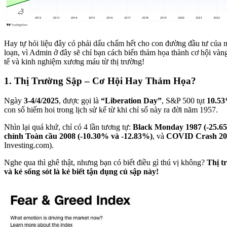
Hay tự hỏi liệu đây có phải dấu chấm hết cho con đường đầu tư của
loạn, vì Admin ở đây sẽ chỉ bạn cách biến thảm họa thành cơ hội vàng
tế và kinh nghiệm xương máu từ thị trường!
1. Thị Trường Sập – Cơ Hội Hay Thảm Họa?
Ngày
3-4/4/2025
, được gọi là
“Liberation Day”
, S&P 500 tụt
10.5
con số hiếm hoi trong lịch sử kể từ khi chỉ số này ra đời năm 1957.
Nhìn lại quá khứ, chỉ có 4 lần tương tự:
Black Monday 1987 (-25.6
chính Toàn cầu 2008 (-10.30% và -12.83%)
, và
COVID Crash 202
Investing.com).
Nghe qua thì ghê thật, nhưng bạn có biết điều gì thú vị không?
Thị t
và kẻ sống sót là kẻ biết tận dụng cú sập này!