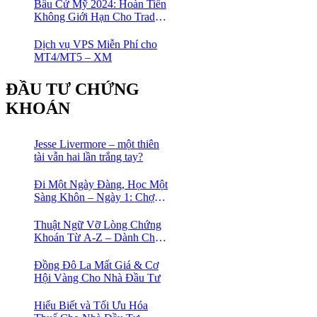
Thị Trường Ngay!
Bầu Cử Mỹ 2024: Hoàn Tiền
Không Giới Hạn Cho Trader
tại sàn XM
Dịch vụ VPS Miễn Phí cho
MT4/MT5 – XM
ĐẦU TƯ CHỨNG
KHOÁN
Jesse Livermore – một thiên
tài vẫn hai lần trắng tay?
Đi Một Ngày Đàng, Học Một
Sàng Khôn – Ngày 1: Chợ
Phố Cổ Istanbul
Thuật Ngữ Vỡ Lòng Chứng
Khoán Từ A-Z – Dành Cho
Người mới tìm hiểu
Đồng Đô La Mất Giá & Cơ
Hội Vàng Cho Nhà Đầu Tư
Hiểu Biết và Tối Ưu Hóa