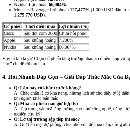
Nvidia: Lợi nhuận
66,004%
.
Monster Beverage: Lợi nhuận
127,477%
(1.000 USD đầu tư n
1,275,770 USD
).
Cổ phiếu
Thời điểm mua
Lợi nhuận (%)
Cisco
Sau dot-com 2000
Chưa hồi phục
Apple
Sau khủng hoảng
7,200%
Nvidia
Sau khủng hoảng
66,004%
Vậy bí kíp là gì? Chọn cổ phiếu tăng trưởng nhanh, có nền tảng vữ
“rác” chỉ để rồi ôm hận.
4. Hỏi Nhanh Đáp Gọn – Giải Đáp Thắc Mắc Của B
Q: Lần này có khác trước không?
A: Chắc chắn là có khả năng, nhưng lịch sử cho thấy tỷ lệ th
khi người khác bán tháo.
Q: Mua cổ phiếu nào giờ hợp lý?
A: Tập trung vào mã tăng trưởng cao như công nghệ, năng lượ
nghiên cứu kỹ!
Q: Lỡ thị trường sập tiếp thì sao?
A: Giữ tiền mặt dự phòng, chia nhỏ vốn để mua dần, đừng all-i