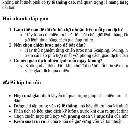
không nhất thiết phải có
tỷ lệ thắng cao
, mà quan trọng là mang lại
l
dài hạn.
Hỏi nhanh đáp gọn
Làm thế nào để tối ưu hóa lợi nhuận trên mỗi giao dịch?
Hãy luôn có chiến lược cắt lỗ chặt chẽ, giữ lệnh thắng l
gỡ lệnh thua bằng cách gia tăng rủi ro.
Nên chọn chiến lược nào để bắt đầu?
Hãy thử nghiệm từng chiến lược như Scalping, Swing, h
xem cái nào phù hợp nhất với phong cách giao dịch của 
Có nên giao dịch nhiều lệnh mỗi ngày không?
Không nhất thiết. Đôi khi, chờ đợi cơ hội tốt hơn sẽ mang
việc giao dịch quá nhiều.
✍️ Bí kíp bỏ túi:
Hiệu quả giao dịch
là yếu tố quan trọng giúp các chiến hữu T
đặn.
Đừng chỉ tập trung vào
tỷ lệ thắng
, mà hãy tối ưu hóa lợi nhuậ
Phân tích số liệu giao dịch kỹ lưỡng trước khi đưa ra quyết địn
Chọn chiến lược phù hợp với
phong cách
và
mục tiêu
của mìn
Kiểm soát rủi ro
là chìa khóa để giữ vững vốn và lợi nhuận.