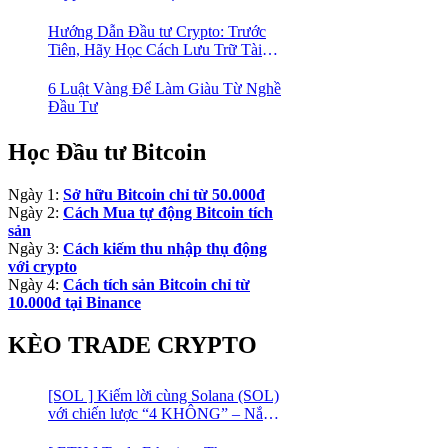
Cao Trong Mùa Trâu!
Hướng Dẫn Đầu tư Crypto: Trước
Tiên, Hãy Học Cách Lưu Trữ Tài
Sản An Toàn!
6 Luật Vàng Để Làm Giàu Từ Nghề
Đầu Tư
Học Đầu tư Bitcoin
Ngày 1:
Sở hữu Bitcoin chỉ từ 50.000đ
Ngày 2:
Cách Mua tự động Bitcoin tích
sản
Ngày 3:
Cách kiếm thu nhập thụ động
với crypto
Ngày 4:
Cách tích sản Bitcoin chỉ từ
10.000đ tại Binance
KÈO TRADE CRYPTO
[SOL ] Kiếm lời cùng Solana (SOL)
với chiến lược “4 KHÔNG” – Nắm
bắt kênh xu hướng & Chia vốn hợp