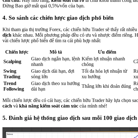
Ghi chú:
Hãy nhớ rằng,
kiểm soát rủi ro
là chìa khóa thành công lâu
Đừng Bao giờ mất quá 0,5%/vốn của bạn.
4. So sánh các chiến lược giao dịch phổ biến
Khi tham gia thị trường Forex, các chiến hữu Trader sẽ thấy rất nhiề
dịch
khác nhau. Mỗi phương pháp đều có ưu và nhược điểm riêng. H
vài chiến lược phổ biến để tìm ra cái phù hợp nhất:
Chiến lược
Mô tả
Ưu điểm
Giao dịch ngắn hạn, lệnh
Kiếm lợi nhuận nhanh
Scalping
Cầ
nhanh
chóng
Swing
Giao dịch dài hạn, đợi
Tối đa hóa lợi nhuận từ
Rủ
Trading
sóng lớn
xu hướng
x
Trend
Giao dịch theo xu hướng
Rủ
Thắng lớn khi đoán đúng
Following
dài hạn
ch
Mỗi chiến lược đều có cái hay, các chiến hữu Trader hãy lựa chọn s
cách
và
khả năng kiểm soát cảm xúc
của mình nhé!
5. Đánh giá hệ thống giao dịch sau
mỗi 100 giao dịch