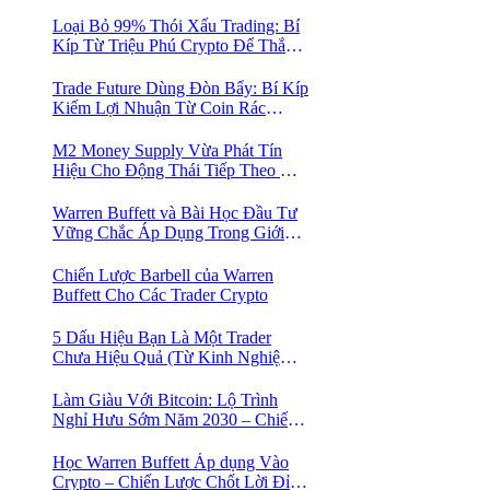
Mua Vào
Loại Bỏ 99% Thói Xấu Trading: Bí
Kíp Từ Triệu Phú Crypto Để Thắng
Lớn!
Trade Future Dùng Đòn Bẩy: Bí Kíp
Kiếm Lợi Nhuận Từ Coin Rác
Trong Mùa Trâu | Chiến Lược Short
Bán Khống
M2 Money Supply Vừa Phát Tín
Hiệu Cho Động Thái Tiếp Theo Của
Bitcoin — Bí Mật Mà Các Bạn
Trader Đang Bỏ Lỡ! 🚀
Warren Buffett và Bài Học Đầu Tư
Vững Chắc Áp Dụng Trong Giới
Crypto
Chiến Lược Barbell của Warren
Buffett Cho Các Trader Crypto
5 Dấu Hiệu Bạn Là Một Trader
Chưa Hiệu Quả (Từ Kinh Nghiệm
Của Một Người Từng Như Thế)
Làm Giàu Với Bitcoin: Lộ Trình
Nghỉ Hưu Sớm Năm 2030 – Chiến
Lược Hành Động! 🚀
Học Warren Buffett Áp dụng Vào
Crypto – Chiến Lược Chốt Lời Đỉnh