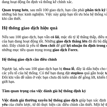
đang hoạt động ổn định và thống kê chính xác.
Quan trọng hơn
, sau mỗi 100 giao dịch, bạn cần phải
phân tích kỹ
những bài học kinh nghiệm. Việc này giúp bạn tối ưu hóa hệ thống và
khi cần thiết.
Hệ thống giao dịch hiệu quả
Nếu sau 100 giao dịch, bạn vẫn
có lãi
, mặc dù tỷ lệ thắng thấp, điều
của bạn đang hoạt động tốt. Những
giao dịch thắng lớn
đã đủ bù đắp
nhỏ. Đây chính là yếu tố
then chốt
để giữ
lợi nhuận ổn định trong 
những mục tiêu quan trọng trong
giao dịch Forex
.
Hệ thống giao dịch cần điều chỉnh
Ngược lại, nếu sau 100 giao dịch bạn bị
thua lỗ
, đây là dấu hiệu cho
các yếu tố của hệ thống. Có thể bạn đang đặt
stoploss
quá gần hoặc
t
Đôi khi vấn đề nằm ở việc bạn chưa đủ kiên nhẫn để gồng lời, khiến 
giới hạn.
Tầm quan trọng của việc đánh giá hệ thống định kỳ
Việc đánh giá thường xuyên hệ thống giao dịch
giúp bạn xác định
yếu
của chiến lược, từ đó thực hiện các điều chỉnh cần thiết. Một hệ t