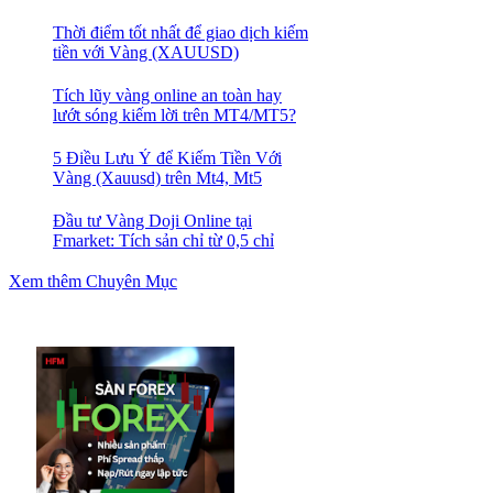
quả nhất
Thời điểm tốt nhất để giao dịch kiếm
tiền với Vàng (XAUUSD)
Tích lũy vàng online an toàn hay
lướt sóng kiếm lời trên MT4/MT5?
5 Điều Lưu Ý để Kiếm Tiền Với
Vàng (Xauusd) trên Mt4, Mt5
Đầu tư Vàng Doji Online tại
Fmarket: Tích sản chỉ từ 0,5 chỉ
Xem thêm Chuyên Mục