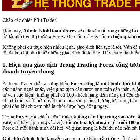
Chào các chiến hữu Trader!
Hôm nay,
Admin KinhDoanhForex
sẽ chia sẻ một trong những bí 
lời lâu dài trên thị trường Forex. Đó chính là việc tối ưu
hiệu quả gia
Không phải cứ thực hiện nhiều lệnh, giao dịch liên tục là tốt. Vấn đề
tối đa hóa lợi nhuận từ những giao dịch đó không. Hãy cùng tìm hiểu
1. Hiệu quả giao dịch Trong Trading Forex cũng tươ
doanh truyền thống
Anh em Trader chắc ai cũng hiểu,
Forex cũng là một hình thức ki
các ngành nghề khác, việc giao dịch cần được tính toán cẩn thận. Một
tư vấn bảo hiểm, không phải cứ 100 khách hàng tiềm năng thì đều c
khi chỉ một số ít mới quyết định mua sản phẩm. Tương tự, trong bán 
phải dẫn khách xem nhà là chốt được hợp đồng ngay.
Trong
Forex
, các chiến hữu Trader
không cần tập trung vào việc tă
rate)
mà hãy tập trung vào việc
tối ưu hóa lợi nhuận
trên
mỗi 100 g
Forex là một hành trình dài hơi, và quan trọng là biết khi nào nên cắt 
Ghi chú:
Admin luôn khuyên các anh em không cần thắng tất cả các