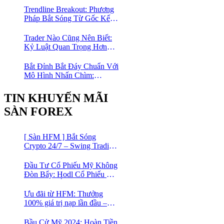
Trendline Breakout: Phương
Pháp Bắt Sóng Từ Gốc Kết
Hợp MA Và Bollinger Bands
Cho Trader Forex
Trader Nào Cũng Nên Biết:
Kỷ Luật Quan Trọng Hơn
Chỉ Báo “Xịn”
Bắt Đỉnh Bắt Đáy Chuẩn Với
Mô Hình Nhấn Chìm:
Phương Pháp Giao Dịch
Forex Đơn Giản Cho Mọi
TIN KHUYẾN MÃI
Trader
SÀN FOREX
[ Sàn HFM ] Bắt Sóng
Crypto 24/7 – Swing Trading
Đỉnh Cao Với Đòn Bẩy
1:1000
Đầu Tư Cổ Phiếu Mỹ Không
Đòn Bẩy: Hodl Cổ Phiếu Mỹ
Với HFM: Ít Tốn Công, Lợi
Nhuận Đều Đều | cổ phiếu
Ưu đãi từ HFM: Thưởng
CFD
100% giá trị nạp lần đầu –
Nạp 1 Được 2 – Chinh Phục
Thị Trường Ngay!
Bầu Cử Mỹ 2024: Hoàn Tiền