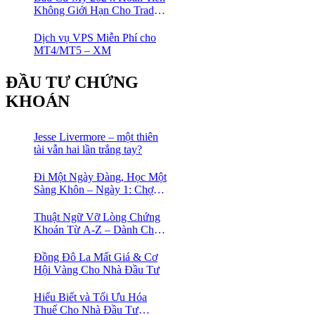
Không Giới Hạn Cho Trader
tại sàn XM
Dịch vụ VPS Miễn Phí cho
MT4/MT5 – XM
ĐẦU TƯ CHỨNG
KHOÁN
Jesse Livermore – một thiên
tài vẫn hai lần trắng tay?
Đi Một Ngày Đàng, Học Một
Sàng Khôn – Ngày 1: Chợ
Phố Cổ Istanbul
Thuật Ngữ Vỡ Lòng Chứng
Khoán Từ A-Z – Dành Cho
Người mới tìm hiểu
Đồng Đô La Mất Giá & Cơ
Hội Vàng Cho Nhà Đầu Tư
Hiểu Biết và Tối Ưu Hóa
Thuế Cho Nhà Đầu Tư