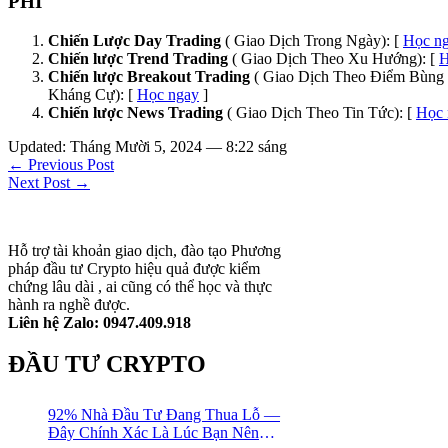
PHÍ
Chiến Lược Day Trading
( Giao Dịch Trong Ngày): [
Học n
Chiến lược Trend Trading
( Giao Dịch Theo Xu Hướng): [
H
Chiến lược Breakout Trading
( Giao Dịch Theo Điểm Bùng 
Kháng Cự): [
Học ngay
]
Chiến lược News Trading
( Giao Dịch Theo Tin Tức): [
Học 
Updated: Tháng Mười 5, 2024 — 8:22 sáng
← Previous Post
Next Post →
Hỗ trợ tài khoản giao dịch, đào tạo Phương
pháp đầu tư Crypto hiệu quả được kiểm
chứng lâu dài , ai cũng có thể học và thực
hành ra nghề được.
Liên hệ Zalo: 0947.409.918
ĐẦU TƯ CRYPTO
92% Nhà Đầu Tư Đang Thua Lỗ —
Đây Chính Xác Là Lúc Bạn Nên