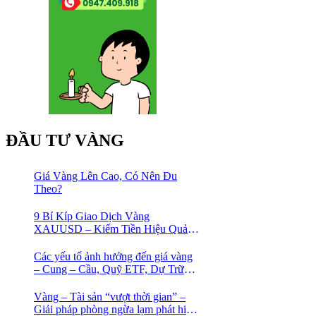
ĐẦU TƯ VÀNG
Giá Vàng Lên Cao, Có Nên Đu
Theo?
9 Bí Kíp Giao Dịch Vàng
XAUUSD – Kiếm Tiền Hiệu Quả
Cho Trader
Các yếu tố ảnh hưởng đến giá vàng
– Cung – Cầu, Quỹ ETF, Dự Trữ
Ngoại Hối
Vàng – Tài sản “vượt thời gian” –
Giải pháp phòng ngừa lạm phát hiệu