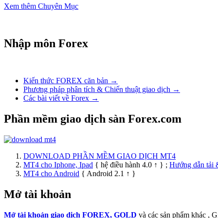
Xem thêm Chuyên Mục
Nhập môn Forex
Kiến thức FOREX căn bản →
Phương pháp phân tích & Chiến thuật giao dịch →
Các bài viết về Forex →
Phần mềm giao dịch sàn Forex.com
DOWNLOAD PHẦN MỀM GIAO DỊCH MT4
MT4 cho Iphone, Ipad
{ hệ điều hành 4.0 ↑ } ;
Hướng dẫn tải 
MT4 cho Android
{ Android 2.1 ↑ }
Mở tài khoản
Mở tài khoản giao dịch FOREX, GOLD
và các sản phẩm khác , 