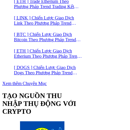
lý
[ ETH ] Trade Etherium Theo
Phương Pháp Trend Trading Kết
Hợp Mô Hình Giá 2 Đáy
[ LINK ] Chiến Lược Giao Dịch
Link Theo Phương Pháp Trend
Trading
[ BTC ] Chiến Lược Giao Dịch
Bitcoin Theo Phương Pháp Trend
Trading
[ ETH ] Chiến Lược Giao Dịch
Etherium Theo Phương Pháp Trend
Trading
[ DOGS ] Chiến Lược Giao Dịch
Dogs Theo Phương Pháp Trend
Trading – Đồng Crypto Mới Niêm
Yết trên Binance
Xem thêm Chuyên Mục
TẠO NGUỒN THU
NHẬP THỤ ĐỘNG VỚI
CRYPTO