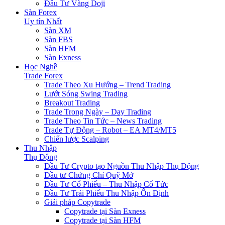
Đầu Tư Vàng Doji
Sàn Forex
Uy tín Nhất
Sàn XM
Sàn FBS
Sàn HFM
Sàn Exness
Học Nghề
Trade Forex
Trade Theo Xu Hướng – Trend Trading
Lướt Sóng Swing Trading
Breakout Trading
Trade Trong Ngày – Day Trading
Trade Theo Tin Tức – News Trading
Trade Tự Động – Robot – EA MT4/MT5
Chiến lược Scalping
Thu Nhập
Thụ Động
Đầu Tư Crypto tạo Nguồn Thu Nhập Thụ Động
Đầu tư Chứng Chỉ Quỹ Mở
Đầu Tư Cổ Phiếu – Thu Nhập Cổ Tức
Đầu Tư Trái Phiếu Thu Nhập Ổn Định
Giải pháp Copytrade
Copytrade tại Sàn Exness
Copytrade tại Sàn HFM