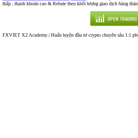
thấp , thanh khoản cao & Rebate theo khối lượng giao dịch hàng thán
FXVIET X2 Academy | Huấn luyện đầu tư crypto chuyên sâu 1:1 phù 