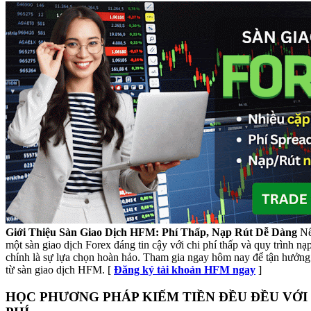
Giới Thiệu Sàn Giao Dịch HFM: Phí Thấp, Nạp Rút Dễ Dàng
Nế
một sàn giao dịch Forex đáng tin cậy với chi phí thấp và quy trình n
chính là sự lựa chọn hoàn hảo. Tham gia ngay hôm nay để tận hưởng 
từ sàn giao dịch HFM. [
Đăng ký tài khoản HFM ngay
]
HỌC PHƯƠNG PHÁP KIẾM TIỀN ĐỀU ĐỀU VỚI