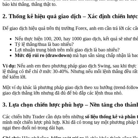
bảo khi thắng, thắng thật to.
2. Thống kê hiệu quả giao dịch – Xác định chiến lượ
Để giao dịch hiệu quả trên thị trường Forex, anh em cần trả lời các câ
Nếu thực hiện 100, 200, hay 1000 giao dịch, kết quả sẽ như th
Tỷ lệ thắng/thua là bao nhiêu?
Lợi nhuận trung bình trên mỗi giao dịch là bao nhiêu?
Mức độ rủi ro (drawdown)
mà bạn sẵn sàng chấp nhận là ba
Ví dụ:
Nếu anh em theo phương pháp giao dịch Swing, sau khi thực h
lệ thắng có thể chỉ ở mức 30-40%. Nhưng nếu mỗi lệnh thắng đều rất 
thể kiếm lời.
Một ví dụ khác là phương pháp giao dịch theo xu hướng (trend-follow
giao dịch thắng lớn nhưng đã đủ để bù đắp các lệnh thua nhỏ.
3. Lựa chọn chiến lược phù hợp – Nền tảng cho thành
Các chiến hữu Trader cần dựa trên những
số liệu thống kê và phân 
mình một chiến lược phù hợp. Khi đã có trong tay một phương pháp 
ngại theo đuổi nó trong dài hạn.