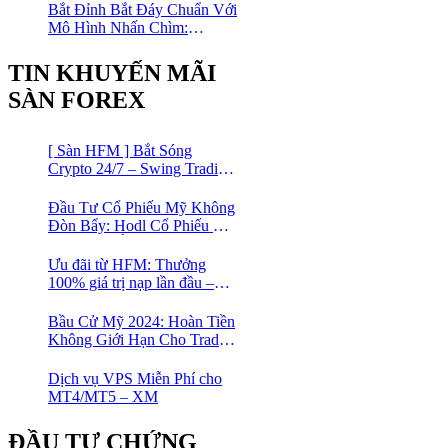
Bắt Đỉnh Bắt Đáy Chuẩn Với
Mô Hình Nhấn Chìm:
Phương Pháp Giao Dịch
Forex Đơn Giản Cho Mọi
TIN KHUYẾN MÃI
Trader
SÀN FOREX
[ Sàn HFM ] Bắt Sóng
Crypto 24/7 – Swing Trading
Đỉnh Cao Với Đòn Bẩy
1:1000
Đầu Tư Cổ Phiếu Mỹ Không
Đòn Bẩy: Hodl Cổ Phiếu Mỹ
Với HFM: Ít Tốn Công, Lợi
Nhuận Đều Đều | cổ phiếu
Ưu đãi từ HFM: Thưởng
CFD
100% giá trị nạp lần đầu –
Nạp 1 Được 2 – Chinh Phục
Thị Trường Ngay!
Bầu Cử Mỹ 2024: Hoàn Tiền
Không Giới Hạn Cho Trader
tại sàn XM
Dịch vụ VPS Miễn Phí cho
MT4/MT5 – XM
ĐẦU TƯ CHỨNG