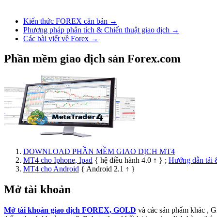
Kiến thức FOREX căn bản →
Phương pháp phân tích & Chiến thuật giao dịch →
Các bài viết về Forex →
Phần mềm giao dịch sàn Forex.com
DOWNLOAD PHẦN MỀM GIAO DỊCH MT4
MT4 cho Iphone, Ipad
{ hệ điều hành 4.0 ↑ } ;
Hướng dẫn tải 
MT4 cho Android
{ Android 2.1 ↑ }
Mở tài khoản
Mở tài khoản giao dịch FOREX, GOLD
và các sản phẩm khác , 