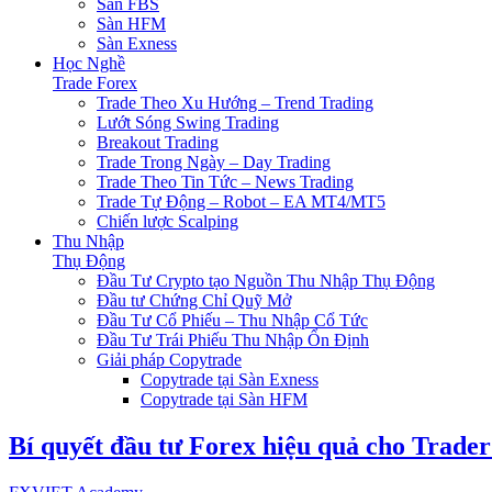
Sàn FBS
Sàn HFM
Sàn Exness
Học Nghề
Trade Forex
Trade Theo Xu Hướng – Trend Trading
Lướt Sóng Swing Trading
Breakout Trading
Trade Trong Ngày – Day Trading
Trade Theo Tin Tức – News Trading
Trade Tự Động – Robot – EA MT4/MT5
Chiến lược Scalping
Thu Nhập
Thụ Động
Đầu Tư Crypto tạo Nguồn Thu Nhập Thụ Động
Đầu tư Chứng Chỉ Quỹ Mở
Đầu Tư Cổ Phiếu – Thu Nhập Cổ Tức
Đầu Tư Trái Phiếu Thu Nhập Ổn Định
Giải pháp Copytrade
Copytrade tại Sàn Exness
Copytrade tại Sàn HFM
Bí quyết đầu tư Forex hiệu quả cho Trade