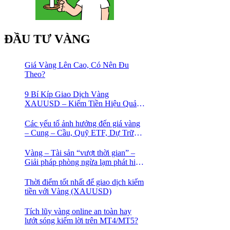
ĐẦU TƯ VÀNG
Giá Vàng Lên Cao, Có Nên Đu
Theo?
9 Bí Kíp Giao Dịch Vàng
XAUUSD – Kiếm Tiền Hiệu Quả
Cho Trader
Các yếu tố ảnh hưởng đến giá vàng
– Cung – Cầu, Quỹ ETF, Dự Trữ
Ngoại Hối
Vàng – Tài sản “vượt thời gian” –
Giải pháp phòng ngừa lạm phát hiệu
quả nhất
Thời điểm tốt nhất để giao dịch kiếm
tiền với Vàng (XAUUSD)
Tích lũy vàng online an toàn hay
lướt sóng kiếm lời trên MT4/MT5?