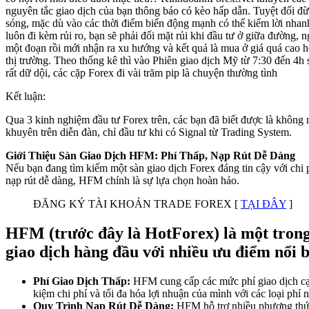
nguyên tắc giao dịch của bạn thông báo có kèo hấp dẫn. Tuyệt đối đừ
sóng, mặc dù vào các thời điểm biến động mạnh có thể kiếm lời nha
luôn đi kèm rủi ro, bạn sẽ phải đối mặt rủi khi đầu tư ở giữa đường, 
một đoạn rồi mới nhận ra xu hướng và kết quả là mua ở giá quá cao h
thị trường. Theo thống kê thì vào Phiên giao dịch Mỹ từ 7:30 đến 4h
rất dữ dội, các cặp Forex đi vài trăm pip là chuyện thường tình
Kết luận:
Qua 3 kinh nghiệm đầu tư Forex trên, các bạn đã biết được là không 
khuyên trên diễn đàn, chỉ đầu tư khi có Signal từ Trading System.
Giới Thiệu Sàn Giao Dịch HFM: Phí Thấp, Nạp Rút Dễ Dàng
Nếu bạn đang tìm kiếm một sàn giao dịch Forex đáng tin cậy với chi p
nạp rút dễ dàng, HFM chính là sự lựa chọn hoàn hảo.
ĐĂNG KÝ TÀI KHOẢN TRADE FOREX [
TẠI ĐÂY
]
HFM (trước đây là HotForex) là một tron
giao dịch hàng đầu với nhiều ưu điểm nổi b
Phí Giao Dịch Thấp:
HFM cung cấp các mức phí giao dịch cạn
kiệm chi phí và tối đa hóa lợi nhuận của mình với các loại phí 
Quy Trình Nạp Rút Dễ Dàng:
HFM hỗ trợ nhiều phương thức