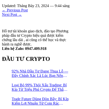
Updated: Tháng Bảy 23, 2024 — 9:44 sáng
← Previous Post
Next Post →
Hỗ trợ tài khoản giao dịch, đào tạo Phương
pháp đầu tư Crypto hiệu quả được kiểm
chứng lâu dài , ai cũng có thể học và thực
hành ra nghề được.
Liên hệ Zalo: 0947.409.918
ĐẦU TƯ CRYPTO
92% Nhà Đầu Tư Đang Thua Lỗ —
Đây Chính Xác Là Lúc Bạn Nên
Mua Vào
Loại Bỏ 99% Thói Xấu Trading: Bí
Kíp Từ Triệu Phú Crypto Để Thắng
Lớn!
Trade Future Dùng Đòn Bẩy: Bí Kíp
Kiếm Lợi Nhuận Từ Coin Rác
Trong Mùa Trâu | Chiến Lược Short