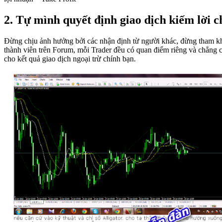
2. Tự mình quyết định giao dịch kiếm lời c
Đừng chịu ảnh hưởng bởi các nhận định từ người khác, đừng tham kh
thành viên trên Forum, mỗi Trader đều có quan điểm riêng và chẳng c
cho kết quả giao dịch ngoại trừ chính bạn.