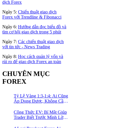
dịch Forex
Ngày 5:
Chiến thuật giao dịch
Forex với Trendline & Fibonacci
Ngày 6:
Hướng dẫn đọc biểu đồ và
tìm cơ hội giao dịch trong 5 phút
Ngày 7:
Các chiến thuật giao dịch
với tin tức - News Trading
Ngày 8:
Học cách quản lý vốn và
rủi ro để giao dịch Forex an toàn
CHUYÊN MỤC
FOREX
Tỷ Lệ Vàng 1:3-1:4: Ai Cũng
Áp Dụng Được, Không Cần
Kinh Nghiệm Nhiều
Công Thức EV: Bí Mật Giúp
Trader Biết Trước Mình Lời
Bao Nhiêu Mỗi Tháng