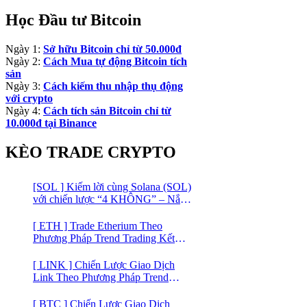
Học Đầu tư Bitcoin
Ngày 1:
Sở hữu Bitcoin chỉ từ 50.000đ
Ngày 2:
Cách Mua tự động Bitcoin tích
sản
Ngày 3:
Cách kiếm thu nhập thụ động
với crypto
Ngày 4:
Cách tích sản Bitcoin chỉ từ
10.000đ tại Binance
KÈO TRADE CRYPTO
[SOL ] Kiếm lời cùng Solana (SOL)
với chiến lược “4 KHÔNG” – Nắm
bắt kênh xu hướng & Chia vốn hợp
lý
[ ETH ] Trade Etherium Theo
Phương Pháp Trend Trading Kết
Hợp Mô Hình Giá 2 Đáy
[ LINK ] Chiến Lược Giao Dịch
Link Theo Phương Pháp Trend
Trading
[ BTC ] Chiến Lược Giao Dịch