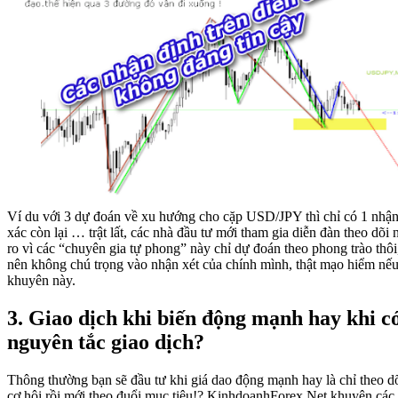
Ví du với 3 dự đoán về xu hướng cho cặp USD/JPY thì chỉ có 1 nhận
xác còn lại … trật lất, các nhà đầu tư mới tham gia diễn đàn theo dõi
ro vì các “chuyên gia tự phong” này chỉ dự đoán theo phong trào thôi
nên không chú trọng vào nhận xét của chính mình, thật mạo hiểm nếu
khuyên này.
3. Giao dịch khi biến động mạnh hay khi có
nguyên tắc giao dịch?
Thông thường bạn sẽ đầu tư khi giá dao động mạnh hay là chỉ theo dõi
cơ hội rồi mới theo đuổi mục tiêu!? KinhdoanhForex.Net khuyên các 