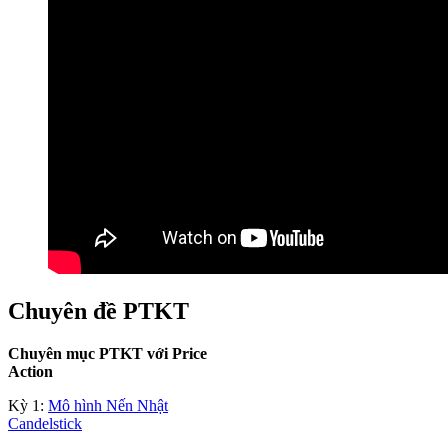
Chuyên đề PTKT
Chuyên mục PTKT với Price
Action
Kỳ 1:
Mô hình Nến Nhật
Candelstick