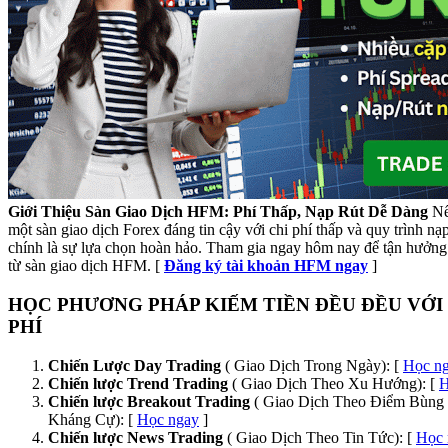
Giới Thiệu Sàn Giao Dịch HFM: Phí Thấp, Nạp Rút Dễ Dàng
Nế
một sàn giao dịch Forex đáng tin cậy với chi phí thấp và quy trình n
chính là sự lựa chọn hoàn hảo. Tham gia ngay hôm nay để tận hưởng 
từ sàn giao dịch HFM. [
Đăng ký tài khoản HFM ngay
]
HỌC PHƯƠNG PHÁP KIẾM TIỀN ĐỀU ĐỀU VỚI
PHÍ
Chiến Lược Day Trading
( Giao Dịch Trong Ngày): [
Học n
Chiến lược Trend Trading
( Giao Dịch Theo Xu Hướng): [
H
Chiến lược Breakout Trading
( Giao Dịch Theo Điểm Bùng 
Kháng Cự): [
Học ngay
]
Chiến lược News Trading
( Giao Dịch Theo Tin Tức): [
Học 