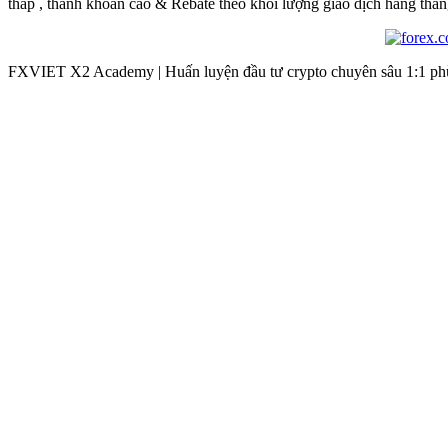
thấp , thanh khoản cao & Rebate theo khối lượng giao dịch hàng thán
FXVIET X2 Academy | Huấn luyện đầu tư crypto chuyên sâu 1:1 phù 