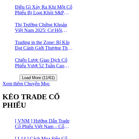
nghệ Việt Nam?
Điều Gì Xảy Ra Khi Một Cổ
Phiếu Bị Loại Khỏi S&P
500?
Thị Trường Chứng Khoán
Việt Nam 2025: Cơ Hội
Vàng Với ETF Theo Chỉ Số
Index 🤑
Trading in the Zone: Bí Kíp
Đạt Cảnh Giới Thượng Thừa
Trong Đầu Tư Chứng Khoán
Chiến Lược Giao Dịch Cổ
Phiếu Vượt 52 Tuần Cao
Nhất | 52 Week High | Stock
Screener
Load More (11/61)
Xem thêm Chuyên Mục
KÈO TRADE CỔ
PHIẾU
[ VNM ] Hướng Dẫn Trade
Cổ Phiếu Việt Nam – Cổ
phiếu Vinamilk (VNM)
[ L14 ] Cách Mua Siêu Cổ