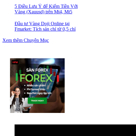
5 Điều Lưu Ý để Kiếm Tiền Với
Vàng (Xauusd) trên Mt4, Mt5
Đầu tư Vàng Doji Online tại
Fmarket: Tích sản chỉ từ 0,5 chỉ
Xem thêm Chuyên Mục