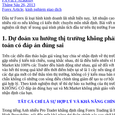
FXVIET Academy
Tháng Sáu 26, 2013
Forex Article
,
kinh nghiem giao dich
Đầu tư Forex là loại hình kinh doanh lãi nhất hiện nay, lợi nhuận c
nhiều rủi ro nếu không có kiến thức chuyên môn nhất định. Bài viết 
nghiệm rất thực tế trong quá trình phân tích đầu tư trên thị trường For
1. Dự đoán xu hướng thị trường không phải
toán có đáp án đúng sai
Trên các diễn đàn thảo luận giá vàng hay chia sẻ nhận định về thị tr
gặp nhiều ý kiến trái chiều, xung khắc nhau, đó là điều hiển nhiên vì 
Market khi 100% các Trader đều hành động như nhau, giả sử đối với
vào hết thì trong quá khứ đến thời điểm hiện tại sẽ là 1 cây nến tăng
các đại gia mới có thể thâu tóm thị trường, không có ý kiến mua bán 
chắn không có những con sóng điều chỉnh tăng giảm để tạo ta cơ hội
giá hợp lý. Theo kinh nghiệm thực tế thì dự báo xu hướng của thị trư
KHÔNG CÓ đáp án đúng hay sai và Mr.Market không phải giáo viê
nhận định của bạn.
TẤT CẢ CHỈ LÀ SỰ HỢP LÝ VÀ KHẢ NĂNG CHÍ
Trong tiếng Anh nhiều Pro Trader khẳng định rằng Forex Trading là 
High Propability, nói đến một khả năng dự đoán chính xác cao chứ k